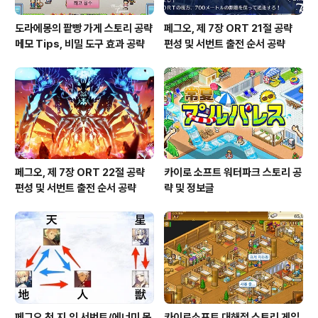
도라에몽의 팥빵 가게 스토리 공략
페그오, 제 7장 ORT 21절 공략
메모 Tips, 비밀 도구 효과 공략
편성 및 서번트 출전 순서 공략
페그오, 제 7장 ORT 22절 공략
카이로 소프트 워터파크 스토리 공
편성 및 서번트 출전 순서 공략
략 및 정보글
페그오 천,지,인 서번트/에너미 목
카이로소프트 대해적 스토리 게임