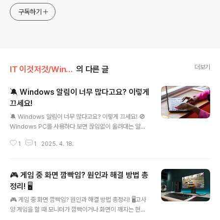
구독하기
더보기
IT 이것저것/Windows
의 다른 글
🔕 Windows 알림이 너무 많다고요? 이렇게
끄세요!
글 내용
🔕 Windows 알림이 너무 많다고요? 이렇게 끄세요! 🚫
Windows PC를 사용하다 보면 끊임없이 울려대는 알림
때문에 집중력이 흐트러질 때가 많죠? 😵업데이트 알림,
1
1
2025. 4. 18.
앱 알림, 팝업 메시지까지... 이 모든 알림을 한 번에 끄는 방
법을 알려드립니다!📌 1. 알림을 완전히 끄는 방법Windo
ws에서는 모든 알림을 한 번에 끄는 기능이 있습니다.✅
🎮 게임 중 화면 깜빡임? 원인과 해결 방법 총
설정에서 전체 알림 끄기1️⃣ 설정(⚙) > 시스템 > 알림 및
작업으로 이동2️⃣ "앱 및 기타 발신자의 알림 받기" 옵션을
정리! 🖥️
글 내용
끔(Off)💡 이렇게 하면 모든 앱의 알림이 차단되지만, 중요
🎮 게임 중 화면 깜빡임? 원인과 해결 방법 총정리! 🖥️고사
한 알림까지 안 뜰 수도 있으니 주의하세요!📌 2. 앱별로
양 게임을 할 때 모니터가 깜빡이거나 화면이 깨지는 현상
알림 끄는 방법모든 알림을 끄기 부담스럽다면 특정 앱만
을 경험한 적 있나요?이런 문제는 대부분 변수 새로 고침