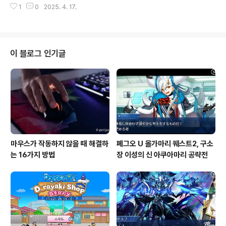
차단할 수도 있어요!✅ 앱별 알림 설정하기1️..
1
0
2025. 4. 17.
속도(VRR, Variable Refresh Rate) 때문일 수 있습니
다.오늘은 게임 중 화면 깜빡임을 방지하는 방법을 소개합
니다! 🚀🔍 1. VRR(변수 새로 고침 속도)이 원인일까?**V
RR(Variable Refresh Rate)**는 G-Sync(엔비디아)
또는 FreeSync(AMD) 기술과 관련된 기능으로, FPS(프
이 블로그 인기글
레임 속도)와 모니터의 새로 고침 속도를 동기화하여 화면
찢어짐(Tearing)을 방지합니다.하지만, 이 기능이 오히려
문제를 일으킬 수도 있습니다.✅ VRR이 문제인지 확인하
는 방법1️⃣ 게임을 실행..
마우스가 작동하지 않을 때 해결하
페그오 U 올가마리 퀘스트2, 구소
는 16가지 방법
장 이성의 신 아쿠아마리 공략전