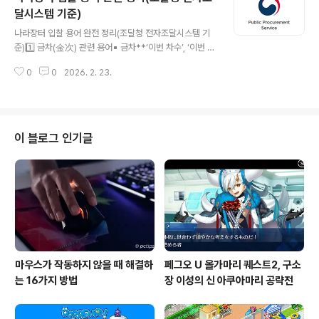
갱신 시 요금은 크게 오르는 경우가 흔합니다 — 2배 ~ 5
달시스템 기준)
글 내용
배 이상까지 올라갈 수 있으니 반드시 확인해야 합니다.예
나라장터 입찰 용어 완전 정리(조달청 전자조달시스템 기
방 팁✔ 가입 전 “갱신 요금”을 꼭 확인✔ 눈에 잘 안 보이
준)1️⃣ 금차(金次) 관련 용어▪️ 금차**‘이번 차수’, ‘이번 회
는 조건(약관)까지 읽어 보기✔ 긴 약정(1~3년)으로 프로
차’**라는 뜻이전 계약·공사와 구분하기 위한 행정 용어▪️
모 가격을 고정해 비용을 절감할 수 있음📌 2️⃣ 기본 서..
0
0
2026. 2. 23.
금차분이번 회차에 해당하는 물량·예산·계약분예) “전차분
완료 후, 금차분 계약 체결”▪️ 금차공사과거·차기 공사가 아
닌 이번에 발주되는 공사▪️ 금차계약기존 계약 연장이 아닌
이번에 새로 체결하는 계약👉 포인트“금차”가 붙으면 과
거 이력과 분리해서 보는 현재 건이라고 이해하면 정확함
이 블로그 인기글
2️⃣ 예가(豫價, 예정가격)▪️ 예가란?발주기관이 사전에 산
정한 기준 가격입찰의 기준점(상한선) 역할▪️ 예정가격의
특징입찰 전에는 비공개복수예비가격 중 무작위로 결정투
찰률 산정의 기준이 됨▪️ 관련 용어기초금액: 예가 산정의
기초가 되는 ..
마우스가 작동하지 않을 때 해결하
페그오 U 올가마리 퀘스트2, 구소
는 16가지 방법
장 이성의 신 아쿠아마리 공략전