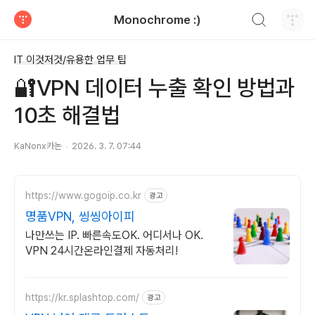
검색하기
Monochrome :)
티스토리
IT 이것저것/유용한 업무 팁
🔐VPN 데이터 누출 확인 방법과
10초 해결법
KaNonx카논
2026. 3. 7. 07:44
https://www.gogoip.co.kr
광고
명품VPN, 씽씽아이피
나만쓰는 IP. 빠른속도OK. 어디서나 OK.
VPN 24시간온라인결제 자동처리!
https://kr.splashtop.com/
광고