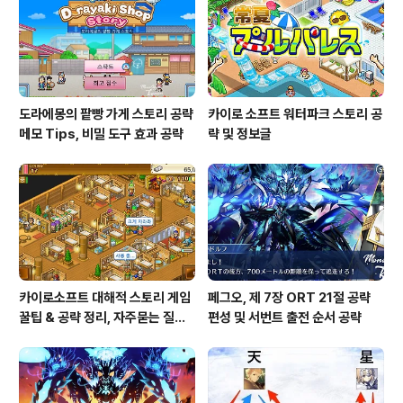
도라에몽의 팥빵 가게 스토리 공략
카이로 소프트 워터파크 스토리 공
메모 Tips, 비밀 도구 효과 공략
략 및 정보글
카이로소프트 대해적 스토리 게임
페그오, 제 7장 ORT 21절 공략
꿀팁 & 공략 정리, 자주묻는 질문
편성 및 서번트 출전 순서 공략
설정