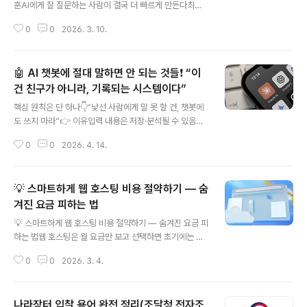
훈AI에게 잘 질문하는 사람이 결국 더 빠르게 만든다최근
에는 AI 코딩 도구를 이용해 개발 경험이 없는 사람도 앱을
0
0
2026. 3. 10.
만들 수 있는 시대가 되었습니다.하지만 실제로 AI로 앱을
만들어본 사람들은 한 가지 공통된 사실을 이야기합니다.
👉 “프롬프트를 어떻게 쓰느냐가 결과의 대부분을 결정한
🤖 AI 챗봇에 절대 말하면 안 되는 것들❗ “이
다.”AI에게 질문하는 방식 자체가 하나의 기술이 되었고이
를 **프롬프트 엔지니어링(prompt engineering)**이
건 친구가 아니라, 기록되는 시스템이다”
글 내용
라고 부릅니다. Prompt Engineering프롬프트 엔지니어
핵심 원칙은 단 하나👇“낯선 사람에게 말 못 할 건, 챗봇에
링은 AI가 원하는 결과를 만들도록 입력을 설계하는 과정
도 쓰지 마라”👉 이유입력 내용은 저장·분석될 수 있음완
입니다.AI로 실제 앱을 만들면서 얻은 7가지 중요한 교훈
전한 비밀 보장 ❌외부 유출 가능성 존재🚨 1. 개인정보 (PI
을 정리했습니다.1️⃣ AI는 반복적인 코드 작업에 매우 강하
0
0
2026. 4. 14.
I)🪪 “신원 노출 = 가장 위험”이름, 주소, 전화번호생년월
다AI..
일, 주민번호위치 정보👉 이 정보만으로도👉 신원 도용(I
dentity Theft) 가능💡 핵심“실제 정보 대신 가짜/예시
💡 스마트하게 웹 호스팅 비용 절약하기 — 숨
사용”💳 2. 금융 정보💰 “돈 관련 정보는 절대 금지”카드
번호계좌 정보투자/자산 상세👉 유출 시 바로 금전 피해로
겨진 요금 피하는 법
글 내용
연결🔐 3. 계정 정보 (로그인, 비밀번호)🔑 “한 번 털리면
💡 스마트하게 웹 호스팅 비용 절약하기 — 숨겨진 요금 피
연쇄 피해”비밀번호인증 코드로그인 정보👉 해킹 위험 매
하는 법웹 호스팅은 월 요금만 보고 선택하면 초기에는 저
우 높음👉 특히 “힌트”도 위험📄 4. 개인 문서 & 민감 파
렴해 보여도, 가입 후 갱신비 인상·옵션 추가 비용·기타 숨
일📁 “업로드 = 통제권 포기..
0
0
2026. 3. 4.
겨진 요금이 장기 비용을 높이는 주요 원인이 됩니다. 이를
예방하는 방법들을 정리했습니다.📌 1️⃣ 프로모션 요금 vs
갱신 요금 구분하기🔍 많은 호스팅 업체는 가입 초기의 프
나라장터 입찰 용어 완전 정리(조달청 전자조
로모션 가격을 크게 광고합니다 (예: 월 $1.99).👉 하지만