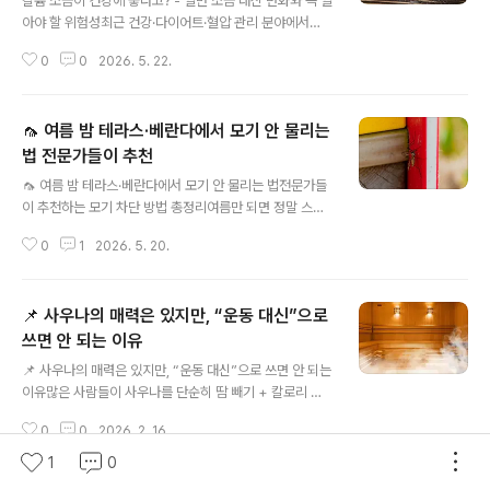
칼륨 소금이 건강에 좋다고? - 일반 소금 대신 변화와 꼭 알
있다”고 설명합니다.이번 포스팅에서는✔️ 허브를 말리는
아야 할 위험성최근 건강·다이어트·혈압 관리 분야에서
가장 좋은 방법✔️ 어떤 허브가 건조에 잘 맞는지✔️ 곰팡이
😊“칼륨 소금(Potassium Salt)”혹은“저염 소금(Low S
없이 보관하는 팁✔️ 오븐·전자레인지·자연건조 차이✔️ 향
0
0
2026. 5. 22.
odium Salt)”이 자주 언급되고 있습니다.특히:혈압 관리
오래 유지하는 저장 방법까지..
나트륨 줄이기건강 식단심혈관 관리관심이 높아지면서:📌
일반 소금 대신 칼륨 소금을 쓰는 사람들이 늘고 있습니다.
🦟 여름 밤 테라스·베란다에서 모기 안 물리는
최근 해외 건강 기사에서도:“소금 자체보다 나트륨과 칼륨
의 균형이 중요하다”는 내용이 화제가 되기도 했습니다.그
법 전문가들이 추천
글 내용
런데 여기엔 중요한 포인트가 있습니다 😮❌ 무조건 건강
🦟 여름 밤 테라스·베란다에서 모기 안 물리는 법전문가들
한 건 아니고❌ 어떤 사람은 오히려 위험할 수 있습니다.이
이 추천하는 모기 차단 방법 총정리여름만 되면 정말 스트
번 포스팅에서는✔️ 칼륨 소금이 정확히 뭔지✔️ 왜 혈압 관
레스 받는 존재가 있습니다 😭바로:🦟 모기특히:테라스베
리에 좋다고 하는지✔️ 실제 연구 결과✔️ 부작용과 위험 대
0
1
2026. 5. 20.
란다마당캠핑 공간야외 테이블처럼 잠깐 쉬고 싶은 공간에
상✔️ 일반..
모기가 몰리면 분위기가 완전히 망가지죠.문제는:❌ 모기향
하나만으로 해결 안 되는 경우가 많고❌ 잘못된 민간요법은
📌 사우나의 매력은 있지만, “운동 대신”으로
효과가 거의 없다는 점입니다.실제로 전문가들은:“모기 퇴
치는 한 가지 방법보다 환경 관리가 훨씬 중요하다”고 설명
쓰면 안 되는 이유
글 내용
합니다.이번 포스팅에서는 해외 방역 전문가·야외 관리 전
📌 사우나의 매력은 있지만, “운동 대신”으로 쓰면 안 되는
문가들의 조언을 바탕으로,✔️ 모기가 몰리는 진짜 이유✔️
이유많은 사람들이 사우나를 단순히 땀 빼기 + 칼로리 소
테라스·베란다에서 효과적인 대처법✔️ 의외로 효과 없는
모로만 생각하지만, 진짜 운동의 효과를 대신할 수는 없습
방법✔️ 여름철 실전 모기 차단 전략까지 아주 자세히 정리
0
0
2026. 2. 16.
니다. Lifehacker가 의료·운동 전문가 의견을 바탕으로
해보겠습니다. (The Spruc..
설명한 내용을 기반으로 정리했습니다.💪 사우나의 실제
1
0
효과와 제한점✅ 1) 심혈관 반응은 일부 운동과 비슷할 수