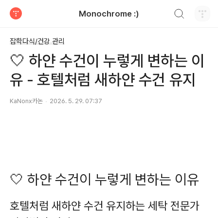
검색하기
Monochrome :)
티스토리
잡학다식/건강 관리
🤍 하얀 수건이 누렇게 변하는 이
유 - 호텔처럼 새하얀 수건 유지
KaNonx카논
2026. 5. 29. 07:37
🤍 하얀 수건이 누렇게 변하는 이유
호텔처럼 새하얀 수건 유지하는 세탁 전문가