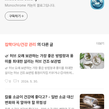
Monochrome 카논의 블로그입니다.
구독하기
더보기
잡학다식/건강 관리
의 다른 글
🌿 허브 오래 보관하는 가장 좋은 방법향과 풍
미를 최대한 살리는 허브 건조·보관법
글 내용
🌿 허브 오래 보관하는 가장 좋은 방법향과 풍미를 최대한
살리는 허브 건조·보관법 총정리직접 키우거나 😊마트에
서 산 신선한 허브는: 향이 좋고음식 풍미를 살려주고요리
0
1
2026. 5. 30.
를 훨씬 풍성하게 만들어줍니다.하지만 문제는 😅📌 생각
보다 금방 시든다는 것입니다.특히:바질파슬리고수딜같은
허브는 며칠만 지나도:💧 물러지고 검게 변하기 쉽습니다.
칼륨 소금이 건강에 좋다고? - 일반 소금 대신
그래서 많은 사람들이:🌿 허브를 말려서(dry) 보관하는 방
법을 사용합니다.최근 가드닝 전문가들과 요리 전문가들은
변화와 꼭 알아야 할 위험성
글 내용
😊“올바르게 건조한 허브는몇 달 이상 풍미를 유지할 수