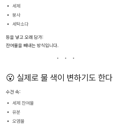
세제
붕사
세탁소다
등을 넣고 오래 담가:
잔여물을 빼내는 방식입니다.
😮 실제로 물 색이 변하기도 한다
수건 속:
세제 잔여물
유분
오염물