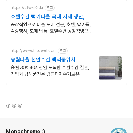
https://타올세상.kr
광고
호텔수건 럭키타올 국내 자체 생산, 공
장직영
공장직영으로 타올 도매 전문, 호텔, 답례품,
각종행사, 도매 납품, 호텔수건 공장직영으로
마진은 다운! 박리다매! 타올 고민 해결사
(주)럭키타올
http://www.hitowel.com
광고
송월타올 천안수건 백석동위치
송월 30s 40s 천안 도톰한 호텔수건 결혼,
기업체 답례품전문 컴퓨터자수기보유
(새창열림)
로그 정보
Monochrome :)