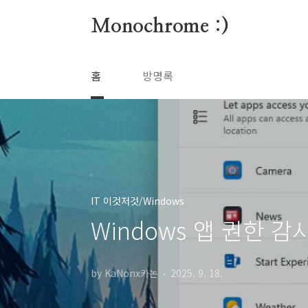
본문 바로가기
Monochrome :)
홈
방명록
IT 이것저것/Windows
Windows 앱 권한 감
by KaNonx카논
2025. 9. 18.