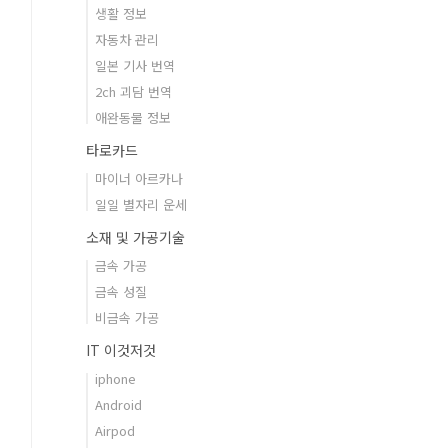
생활 정보
자동차 관리
일본 기사 번역
2ch 괴담 번역
애완동물 정보
타로카드
마이너 아르카나
일일 별자리 운세
소재 및 가공기술
금속 가공
금속 성질
비금속 가공
IT 이것저것
iphone
Android
Airpod