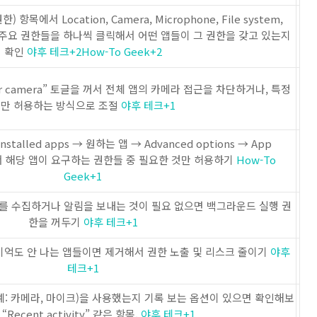
권한) 항목에서 Location, Camera, Microphone, File system,
es 등 주요 권한들을 하나씩 클릭해서 어떤 앱들이 그 권한을 갖고 있는지
확인
야후 테크
+2
How-To Geek
+2
s your camera” 토글을 꺼서 전체 앱의 카메라 접근을 차단하거나, 특정
만 허용하는 방식으로 조절
야후 테크
+1
Installed apps → 원하는 앱 → Advanced options → App
어가서 해당 앱이 요구하는 권한들 중 필요한 것만 허용하기
How-To
Geek
+1
 수집하거나 알림을 보내는 것이 필요 없으면 백그라운드 실행 권
한을 꺼두기
야후 테크
+1
 기억도 안 나는 앱들이면 제거해서 권한 노출 및 리스크 줄이기
야후
테크
+1
예: 카메라, 마이크)을 사용했는지 기록 보는 옵션이 있으면 확인해보
 “Recent activity” 같은 항목.
야후 테크
+1