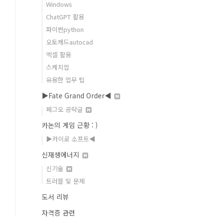
Windows
ChatGPT 활용
파이썬python
오토캐드autocad
엑셀 활용
스케치업
유용한 업무 팁
▶Fate Grand Order◀
페그오 공략글
카논의 게임 근황 : )
▶카이로 소프트◀
신재생에너지
신기술
트러블 및 문제
도서 리뷰
자격증 관련