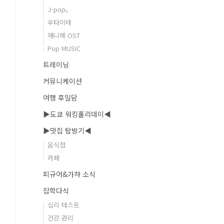
J-pop。
우타이테
애니메 OST
Pop MUSIC
트레이닝
커뮤니케이션
여행 후일담
▶도쿄 워킹홀리데이◀
▶맛집 탐방기◀
음식점
카페
피규어&가챠 소식
잡학다식
심리 테스트
건강 관리