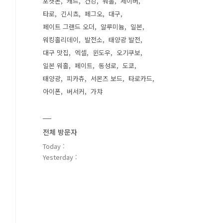
포켓몬
캐드
건강
워홀
세이버
타로
긴시쵸
페그오
대구
페이트 그랜드 오더
알루미늄
일본
워킹홀리데이
발전소
태양광 발전
대구 맛집
엑셀
윈도우
오기쿠보
일본 워홀
페이트
동성로
도쿄
태양광
피카츄
서몬즈 보드
타로카드
아이폰
버서커
가챠
전체 방문자
Today :
Yesterday :