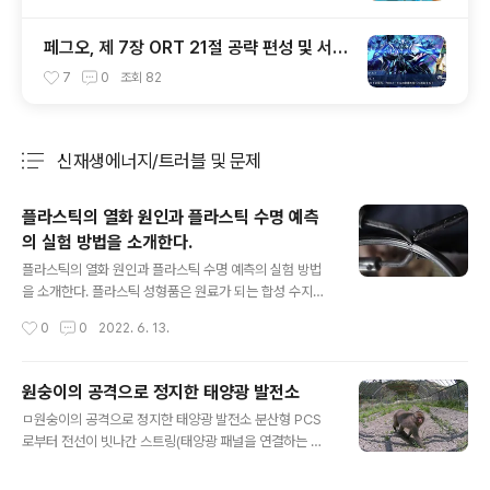
페그오, 제 7장 ORT 21절 공략 편성 및 서번
트 출전 순서 공략
7
0
조회
82
신재생에너지/트러블 및 문제
분류 전체보기
주요 글 목록
플라스틱의 열화 원인과 플라스틱 수명 예측
의 실험 방법을 소개한다.
글 내용
플라스틱의 열화 원인과 플라스틱 수명 예측의 실험 방법
을 소개한다. 플라스틱 성형품은 원료가 되는 합성 수지의
종류에 의해서 악화 요인이 다릅니다. 시험 검토가 진행되
작성시간
0
0
2022. 6. 13.
면서 제품화했을 때의 수명 예측이 중요하게 되죠. 플라스
틱의 수명을 예측할 때는 먼저 어떻게 플라스틱이 열화되
는지 그 요인과 메커니즘을 파악해야 합니다. 여기에서는
원숭이의 공격으로 정지한 태양광 발전소
악화 요인과 시험 방법, 또 수명 예측에 대해서 해설합니다.
글 내용
ㅁ원숭이의 공격으로 정지한 태양광 발전소 분산형 PCS
플라스틱의 주요 열화 요인과 그 메커니즘 플라스틱 성형
로부터 전선이 빗나간 스트링(태양광 패널을 연결하는 단
품의 열화 요인으로는 재료 자신의 시간 경과에 따른 변화
위)은 전체 전송이 멈춘다. 따라서 발전 전력의 에너지가 열
와 외적 요인에 의한 변화가 있어 단일 요인으로 생기는 열
로 바뀌어 전체가 과열한다. 무인 항공기에 의한 열 분포 이
화 혹은 복수의 요인이 겹치면서 발생하는 열화 등 여러 요