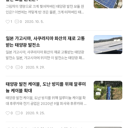
글 내용
캘리포니아 독립 계통 운용 기관 (CAISO)에 따르면, CAI
그림자의 영향으로 크게 찢어져버린 태양광 발전 모듈 원
SO의 전력 계통은 캘리포니아 주에 도입된 발전 사업에 메
인은? 이번에는 까맣게 탄 것은 물론, 크게 터져버린 태양
가 솔라의 90 %가 연결되어 있지만, 2020 년 9월 처음 2
광 패널을 소개한다. 실리콘과 커버 유리는 딱딱한 재료임
작성시간
1
0
2020. 10. 5.
주 동안의 평균 발전..
에도 불구하고 마치 미닫이문을 뚫은 것 처럼 터져버린 큰
구멍이 뚫려있는 모습은 상당히 충격적이다. 크게 찢어진
태양광 패널의 모습이 충격적이다. 까맣게 타 버린 아래의
일본 가고시마, 사쿠라지마 화산의 재로 고통
흔적 원인은 돌이나 지붕 등의 이물질이 외부에서 날아와
받는 태양광 발전소
부딪친 것이 아니었다. 태양광 패널 제조시 불량이나 노화
글 내용
뿐만 아니라, 태양광 발전소 설치 후 그림자의 영향이 겹쳐
일본 가고시마, 사쿠라지마 화산의 재로 고통받는 태양광
생긴 것으로 보인다. 출항 스케줄로 인해서, 선사 스케줄 그
발전소 일본, 가고시마에 위치한 이 발전소는 태양광 패널
리고 날씨 때문에 중국산 알루미늄 구조물, 쓰기 힘들때가
의 출력 약 9.65MW, 연계 출력 8.1MW로 현재 사쿠라지
작성시간
0
0
2020. 9. 29.
있지는 않으셨나요? (주)로드파크는 국내산 알루미늄 구조
마 화산에서 나오는 화산재로 고통을 받고 있다. 이 태양광
물로서 「직접」 알루미늄 구조물을 ..
발전소는 사쿠라이잠에서 남동쪽으로 약 15km에 위치하
여 연기를 계속적으로 분출하는 세계적 활화산에 비교적
태양광 발전 케이블, 도난 방지를 위해 알루미
가까운 곳에 위치하므로 피해를 입을 수 밖에 없다. 사쿠라
늄 케이블 확대
지마 주변의 바람은 계절에 따라 변화하며 겨울부터 초여
글 내용
름까지 12월 ~ 5월 사이의 계절이 남동풍이 불어, 화산재
태양광 발전 케이블, 도난 방지를 위해 알루미늄 케이블 확
가 비산하기 쉬운 시기이다. 해당 태양광 발전소도 이를 설
대 후루카와 전기 공업은 2020년 9월 회사와 후루카와 전
계 시기부터 상정하고 대책을 강구하였다. 대책 중 하나가
공 산업 전선이 개발 · 생산하는 고기능형 저압 알루미늄 도
작성시간
0
0
2020. 9. 25.
지하수를 끌어올려 패널 세정을 실시할 펌프의 설치했으
체 CV 케이블 "편리한 알루미늄 케이블"이 야마나시 현의
나, 사용은 최소화 하고 있다. 세척..
메가 솔라 발전소에 채택되었다고 발표했다. 알루미늄 도
체 케이블의 활용은 최근 다발하는 구리의 도난에 대한 방