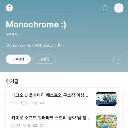
검색하기
티스토리
Monochrome :)
구독자
85
Monochrome 카논의 블로그입니다.
구독하기
방명록
신고하기 레이어
열기
인기글
페그오 U 올가마리 퀘스트2, 구소장 이성의
신 아쿠아마리 공략전
5
0
조회
140
카이로 소프트 워터파크 스토리 공략 및 정보
글
22
0
조회
92