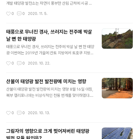
파가 인체에 미치는 영향 및 불안을 해소하기위한 방법에
개발 태양광 발전소는 자연이 풍부한 산림 근처에 시공 되
대해 설명합니다. 태양광 발전 시스템의 어느 부분에서 발
는 곳도 많다. 공단의 여유 부지 등 평탄한 토지가 부족해졌
작성시간
0
0
2020. 11. 5.
생하는가 태양광 발전 시스템 중 전기를 만들어내는 태양
기 때문이다. 산림에 조류와 동물이 많이 서식하고있다. 그
광 패널에서 발생하는 전기는 직류이므로, 전자파가..
런 위치에 태양광 발전소가 시공 될 시, 예기치 못한 방문자
들이 찾아온다. 산림에 가까운 사이트에서는 여우와 원숭
태풍으로 무너진 경사, 쓰러지는 전주에 박살
이, 멧돼지, 사슴 등 대형 포유류가 부지 내에 들어오는 경
날 뻔 한 태양광
우도 많다. 동물들에게는 여태껏 활동했던 장소였으니 말
글 내용
이다. 발전소가 생긴 후에도 활동범위가 되는 것은 당연한
태풍으로 무너진 경사, 쓰러지는 전주에 박살 날 뻔 한 태양
일이라고 할 수있다. 원래 야산에 서식하는 동물은 인기척
광 이번에는 2019년 가을에 칸토 지방에서 토호쿠 지방까
이 없다면, 거리나 밭으로 들어가는 경우도 많다. 주택의 음
지 상륙하여 통과한 태풍에 의하여 태양광 발전소 외부 법
작성시간
0
0
2020. 10. 22.
식과 밭의 농작물이 도난 당하는 등의 피해도 드물지 않다.
면이 무너지면서 태양광 발전소와 이어져 있던 전주가 기
2020년은 신종 코로나 바..
울어진 사건을 다룬다. 이 태양광 발전소는 토호쿠 지방에
위치하고 있다. 2019년의 큰 태풍으로 인해서 강풍과 호
산불이 태양광 발전 발전량에 미치는 영향
우에 이기지 못한 여러 곳이 피해를 입었는데, 이 발전소의
글 내용
산불이 태양광 발전 발전량에 미치는 영향 8월 16일 아침,
경우에는 태양광 발전소 자체에는 크게 문제가 없었으나
북부 캘리포니아는 비상식적인 천둥 번개를 맞이하였다.
부지 옆의 경사면이 크게 무너지는 피해를 입고 말았다. 다
지상에 까지 도달한 이 낙뢰는 북부, 중부 캘리포니아에 큰
행히도 발전 설비의 파손과 발전이 정지하는 등의 피해로
산불을 일으켰으며 곳곳에 불길의 오렌지색이 번짐과 동시
는 이어지지 않았다는 점이 놀랍다. 무너진 태양광 발전소
작성시간
0
0
2020. 10. 13.
에 하늘은 눈처럼 하얀 재가 내렸다. 이 불길의 오렌지 빛은
연계용 전주는 태양광 발전소에서 약 1M 떨어져 있었으며
지붕형 태양광 발전소를 비롯한 수백 메가 와트급의 메가
전주를 지탱하고 있던 지반이 대부분..
솔라에까지 부정적인 영향을 가져왔다. 하늘이 오렌지 색
그림자의 영향으로 크게 찢어져버린 태양광
으로 물드는 현상은 산불에 의한 연기와 재가 햇빛을 차단
발전 모듈 원인은?
하여 생긴 현상이었다. 캘리포니아 송전 계통을 관리하는