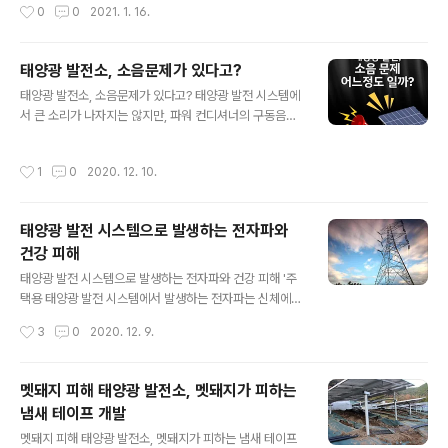
작성시간
0
0
2021. 1. 16.
미지를 보면 이러한 상황을 한눈에 알 수 있다. 이 스트링
인이 있습니다. 플라스틱이 열화 되는 원인 재료 자신의 시
전체의 열 분포 이상을 찾아 해당 스트링의 분산형 PCS의
간 경과에 따른 변화 열 가소성 수지의 ..
입력 단자를 확인하였을 때, 3개 모두 전선이 빠져 있었던
태양광 발전소, 소음문제가 있다고?
것이 확인되었다. 첫번째 전선은 비교적 깨끗한 상태로 뽑
글 내용
혀 있었다. 두번째 전선은 전선을 보호하는 수지 피복이 찢
태양광 발전소, 소음문제가 있다고? 태양광 발전 시스템에
어져 선이 노출되어 있었다. 세번째 전선은 송곳니로 씹은
서 큰 소리가 나자지는 않지만, 파워 컨디셔너의 구동음이
듯한 흔적이 있었으며, 근처에는 원숭이의 배설물이 떨어
높은 주파수이므로 이른바 '모기 소리'를 발생시키기에 소
져 있었다. 원숭이 의한 소행으로 추측 할 수 있었다. 단, 원
음 문제로 발전 할 수 있습니다. 파워 컨디셔너에서 소리가
작성시간
1
0
2020. 12. 10.
숭이의 장난치고는 첫번째 ..
발생하는 시간대 파워 컨디셔너가 모기 소리를 발생시키는
시간은 태양광 발전 시스템이 발전하고 있는 시간대에만
한한다. 즉, 태양광 패널 태양 광이 조사되는 날에 한합니
태양광 발전 시스템으로 발생하는 전자파와
다. 따라서 야간에 큰 소리를 발생시켜 인근 주민의 취침을
건강 피해
방해 할 가능성은 전무합니다. 파워 컨디셔너에서 발생하
글 내용
는 소리의 크기 태양광 발전 시스템 중 소음으로 인한 인근
태양광 발전 시스템으로 발생하는 전자파와 건강 피해 '주
문제를 초래할 가능성이 높은 것은 인근 주택과의 거리가
택용 태양광 발전 시스템에서 발생하는 전자파는 신체에
가까운 주택용 태양광 발전 시스템입니다. 주택용 태양광
악영향은 아닌지?' 라고 전자파에 대한 건강 측면의 의문은
작성시간
3
0
2020. 12. 9.
발전 시스템의 경우, 파워 컨디셔너에..
여러 방면에서 들립니다. 결론부터 말하면, 태양광 발전 시
스템에서 발생하는 전자파는 가전 제품과 큰 차이없으며,
발전 설비의 전자파로서 건강을 해칠 가능성은 거의 없습
멧돼지 피해 태양광 발전소, 멧돼지가 피하는
니다. 태양광 발전 시스템에서 발생하는 전자파는 국내에
냄새 테이프 개발
규정되는 전자파 기준을 밑돌고 있어 발전 설비에서 조금
글 내용
거리를 두어도 강도는 크게 감소합니다. 여기에서는 전자
멧돼지 피해 태양광 발전소, 멧돼지가 피하는 냄새 테이프