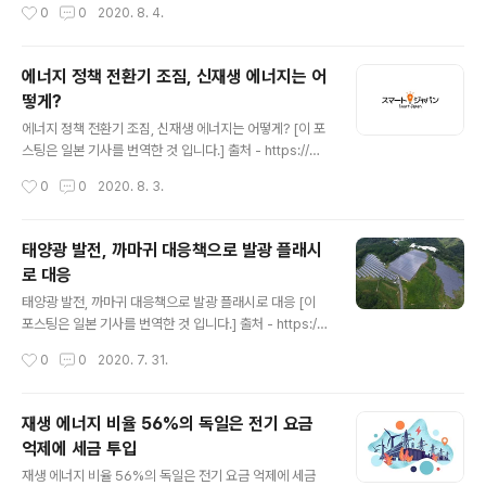
작성시간
0
0
2020. 8. 4.
폭풍에 의해 구조물에서 태양광 패널이 날아가 탈락하는
광 발전소, 반사광의 문제로 인한 소송 태양광 패널에 반사
사태가 발생하고 있..
된 빛이 민가에 대해서, 주거 환경을 악화시켰다며 소송이
일어난 사례를 알고 있습니까? 2015년 히메지시에서 약 1
에너지 정책 전환기 조짐, 신재생 에너지는 어
MW 태양 광 발전소로부터 반사된 빛에 의해 민가 남성이
떻게?
열사병이 걸렸다는 소송입니다. 남성은 태양광 발전 지원
글 내용
사업자에 대하여 태양광 패널의 일부 철거 및 손해 배상 3
에너지 정책 전환기 조짐, 신재생 에너지는 어떻게? [이 포
30 만엔을 요구했다고합니다. 제소에서 2년 후인 2017년
스팅은 일본 기사를 번역한 것 입니다.] 출처 - https://w
에 소는 취하했지만 회사 측이 자체적으로 키가 큰 나무를
ww.itmedia.co.jp/smartjapan/articles/2008/03/n
작성시간
0
0
2020. 8. 3.
심는 등의 대응을 취했기 때문 금전적 피해가 없었다고..
ews043.html 재검토가 불가피한, 일본의 에너지 믹스 2
030 년을 목표로, 일본 정부의 에너지 믹스는 전원 구성에
서 신 재생 에너지와 원자력 발전을 비 화석 전원으로 정의
태양광 발전, 까마귀 대응책으로 발광 플래시
하고 이를 44%까지 확대하며, 화력 발전의 비율은 현재 8
로 대응
0% 에서 56 % 정도까지 줄일 계획이었습니다. 그러나 도
글 내용
쿄 전력 후쿠시마 제 1원자력 발전소 사고를 계기로 일시적
태양광 발전, 까마귀 대응책으로 발광 플래시로 대응 [이
으로 전반적인 가동 중지까지 이르렀된 원자력 발전이 에
포스팅은 일본 기사를 번역한 것 입니다.] 출처 - https://p
너지 믹스의 목표량인 2030 년에 전원 구성비 20 ~ 22
roject.nikkeibp.co.jp/ms/atcl/19/feature/00004/
작성시간
0
0
2020. 7. 31.
%를 달성해 나가 동일본 대지진 이..
00001/?ST=msb&P=1 메가 솔라는 매전을 시작하고
나면서, 태양광 패널의 커버 유리가 종종 부숴지는 현상에
시달려왔다. 지금까지 총 26장의 태양광 패널이 깨져서 교
재생 에너지 비율 56%의 독일은 전기 요금
환되었다. 태양광 패널의 커버 유리가 자주 깨지는 원인은
억제에 세금 투입
분명했다. 까마귀가 돌을 가지고 날아 태양광 패널 상공에
글 내용
서 돌을 떨어 뜨리는 것이었다. 이 발전소에 까마귀가 많이
재생 에너지 비율 56%의 독일은 전기 요금 억제에 세금