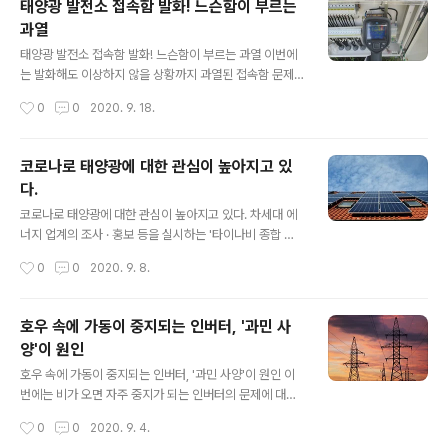
태양광 발전소 접속함 발화! 느슨함이 부르는
지책으로도 기대할 수 있다. 국내 산업용 태양광 발전소에
과열
서는 최근 구리의 재판매를 노린 케이블 절도가 빈발하고
글 내용
있어 큰 문제가 되고 있다. 이번 편리한 알루미늄 케이블이
태양광 발전소 접속함 발화! 느슨함이 부르는 과열 이번에
채용된 야마나시 현의 메가 솔라 발전소도 케이블 도난 피
는 발화해도 이상하지 않을 상황까지 과열된 접속함 문제
해를 입은 발전소라고 한다. 후루카와 전기 공업 등이 개발
를 다룬다. 제조시 불량 이외에 태양광 발전소의 설치 환경
작성시간
0
0
2020. 9. 18.
한 편리한 알루미늄 케이블은 도체에 알루미늄 절연 피복
의 나쁨도 겹쳐 생긴 것으로 보인다. 이번 태양광 발전소는
에 유연성 가교 폴리에틸렌을 채용한..
해외 제조 업체의 접속함이 채용되고 있었다. 적외선 카메
라로 촬영하며 접속함의 문을 열었을 때, 강렬한 열기와 진
코로나로 태양광에 대한 관심이 높아지고 있
한 탄내를 느꼈다. 과열 가능성이 있었다. 적외선 카메라로
다.
열 분포 이미지를 촬영하니. 역시 280 ℃ 등 과열하는 곳
글 내용
이 발견되었다. 큰 전류가 흐르는 버스 바라는 부재와 개폐
코로나로 태양광에 대한 관심이 높아지고 있다. 차세대 에
기 (차단기) 주변 등에서 열이 발생하고 있었다. (사진 참
너지 업계의 조사 · 홍보 등을 실시하는 '타이나비 종합 연
조) 이 상태에서도 발전은 계속되고 있었다. 따라서 열 분포
구소 '는 8월 21일 태양광 발전 설치 검토의 약 40%가 신
작성시간
0
0
2020. 9. 8.
과열을 보여 장소를 중심으로 상황을 확인한 결과, 브레이
종 코로나 바이러스의 확산에 의해 태양광 발전에 대한 관
커에서 각 회로에 설치된..
심이 높아졌다고 설문 조사 결과를 발표했다. 주택용 태양
광 발전 일괄 견적 사이트 "타이나비"에 견적 의뢰한 전국
호우 속에 가동이 중지되는 인버터, '과민 사
의 사용자를 대상으로 실시한 '신종 코로나 바이러스 영향
양'이 원인
하에서 태양광 발전에 대한 설문 조사'에서 유효 회답 수는
글 내용
400명 조사 기간은 6 월 19 일 ~ 30 일. 태양광 발전소,
호우 속에 가동이 중지되는 인버터, '과민 사양'이 원인 이
알루미늄 구조물 아직도 강도가 분명치 않은 중국산 알루
번에는 비가 오면 자주 중지가 되는 인버터의 문제에 대해
미늄 구조물을 사용하고 계시지는 않으신지요? [중국산]
서 소개한다. 일본 제조업체의 일부 기종에서 발생하고 있
작성시간
0
0
2020. 9. 4.
알루미늄 구조물의 강도와 납기일에 불안감을 품고 계시는
다. 비가 내리고 있고, 부지 내에 웅덩이가 남아있는 상태는