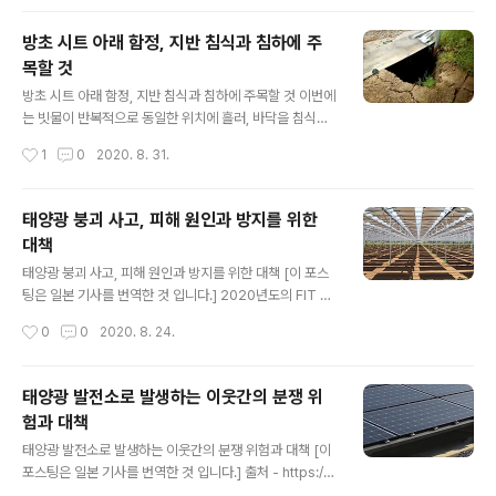
분들이라면, [국내산..
PCS는 이 상태에서 복구 시행이 불가하다. 안전 기능이 작
동하여 지락이 발생하는 것이다. 그러나 이 태양광 발전소
방초 시트 아래 함정, 지반 침식과 침하에 주
입지에 우천 시에는 발전 설비 절연 상태는 비교적 나쁘지
목할 것
않았다. 먼저 해안에 있으며, 염해의 영향이 발전 설비 전체
글 내용
에 서서히 미치고 있다고 한다. 위의 사진을 봐도 필터를 비
방초 시트 아래 함정, 지반 침식과 침하에 주목할 것 이번에
롯하여 붉은 녹이 널리 발생하는 장소가 있다. 태양광 패널
는 빗물이 반복적으로 동일한 위치에 흘러, 바닥을 침식하
에서 전선 커넥터 연결 상자 등, 인버터의 설비 또한 금속도
는 이른바 '물길'에 의한 트러블을 소개한다. 물길은 강물처
작성시간
1
0
2020. 8. 31.
같은 환경에 노출되어 있으며, 절연 불량 상태에 이르기까
럼 깊고 넓게 성장하여 계곡처럼 될 수 있다. 특히 제초제를
지 절연 상태에 ..
사용하여 풀을 몰살시켜버린 태양광 발전소는 풀뿌리 의한
토양의 지지력이 약화되어 물길이 생기기 쉬워 토양이 침
태양광 붕괴 사고, 피해 원인과 방지를 위한
식하기 쉬운 환경이 된다. 태양광 발전소의 물길에 의한 문
대책
제로 많은 것은 물길이 기초에 따라 바뀔 수 있는 것이다.
글 내용
기초의 옆이나 바로 아래 흙을 깎아 흘러내린다. 그렇게 되
태양광 붕괴 사고, 피해 원인과 방지를 위한 대책 [이 포스
면 기초는 흙에 의한 지원을 잃고 공중에 떠 버린다. 이 상
팅은 일본 기사를 번역한 것 입니다.] 2020년도의 FIT 제
태에서는 설계시에 상정했었던 지내력이 손실되어 버린다.
도로 인해, 저압 태양광 발전소의 주목으로 태양광 발전 설
작성시간
0
0
2020. 8. 24.
언제 어레이 (태양광 패널 설치 단위)가 파손한대도 이상하
비와 솔라 쉐어(영농형 태양광 발전)의 비용 차이가 주목
지 않다. 아이가 모래 ..
받고 있습니다. 그 중에서도 가장 차이가 나는 부분은 토지
형 태양광에 비해 영농형 태양광의 자재량이 많이 들어가
태양광 발전소로 발생하는 이웃간의 분쟁 위
며 작업 공수와 시공 비용의 증가입니다. 이 부분에 대해서
험과 대책
비용을 크게 삭감할 시, 이후 커다란 문제점으로 다가올 수
글 내용
있으므로 이번 장마, 태풍 등의 자연 재해로 인한 구조물의
태양광 발전소로 발생하는 이웃간의 분쟁 위험과 대책 [이
설계 방안에 대해서 정리 해 봅니다. 태풍 등의 문제 사례 :
포스팅은 일본 기사를 번역한 것 입니다.] 출처 - https://
태양광 패널의 비산 토지형도 영농형도 마찬가지이지만,
www.tainavi-pp.com/investment/solar/125/ 태양