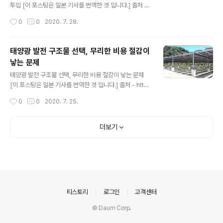
날아 오는 이유는 북쪽 옆에 외양간이 입지하고 있는 것이
투입 [이 포스팅은 일본 기사를 번역한 것 입니다.] 출처 -
크다. 국내 각지의 많은 외양간은 까마귀에 의한 피해가 심
https://news.yahoo.co.jp/articles/9eccefed8b1
작성시간
0
0
2020. 7. 28.
각해지고있다. 까마귀는 가축의 먹이를 노리고..
913c83d922d1398f0aea9e073cbe0 독일을 비롯
한 유럽 주요국에서는 코로나 재난으로 전력 수요가 크게
떨어졌다. 때문에 출력을 조정할 수없는 날씨에 맞는 풍력,
태양광 발전 구조물 선택, 무리한 비용 절감이
태양광 등 신재생 에너지의 발전 문제로 고민하고 있다. 전
낳는 문제
기는 수요와 공급이 그때 그때 일치해야 하기때문이다. 영
글 내용
국에서는 전국의 송전 관리를 실시하고있는 내셔널 그리드
태양광 발전 구조물 선택, 무리한 비용 절감이 낳는 문제
가 출력 제어를 할 수 없다.(정지를 명할 수 없다) 소규모 사
[이 포스팅은 일본 기사를 번역한 것 입니다.] 출처 - http
업자의 설비에서의 발전량을 통해 공급량이 떨어져 수요량
s://www.itmedia.co.jp/smartjapan/articles/2007/
작성시간
0
0
2020. 7. 25.
을 초과 할 수 있다. 공급 과잉에 의한 정전을 우..
20/news045.html 영농면에서 가장 많은 문제는 차광
비율이 원래 작물에 적합하지 않거나, 차광 비율이 너무 높
아 향후 작물 변경이 어렵거나하는 경우를 들 수 있습니다.
더보기
이전에도 언급했듯이 작물의 생육 조건은 광포화 점만으로
결정되는 것이 아니라, 그 이외의 환경 요인도 복합적으로
생각해야합니다. 예를 들어, 시설 아래의 습도와 땅속의 수
분 함량 등은 역시 일사량에 기인하여 변화합니다. 이 부분
을 고려한 설계에 실패하면 작물이 잘 자라지 않으며, 따라
서 작물 전환을 할 때 결국에는 태양광 패널..
의안내
티스토리
로그인
고객센터
© Daum Corp.