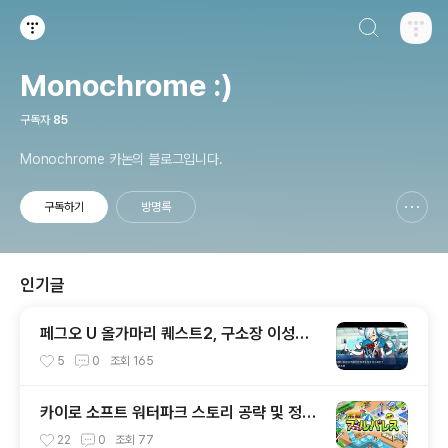
검색하기
티스토리
Monochrome :)
구독자
85
Monochrome 카논의 블로그입니다.
구독하기
방명록
신고하기 레이어
열기
인기글
페그오 U 올가마리 퀘스트2, 구소장 이성의
신 아쿠아마리 공략전
5
0
조회
165
카이로 소프트 워터파크 스토리 공략 및 정보
글
22
0
조회
77