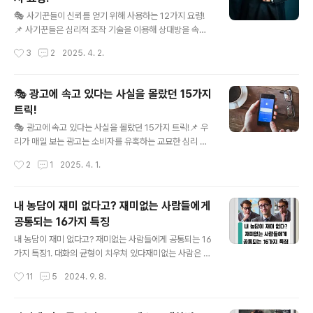
글 내용
논리적이고 차분하게 의견을 다르게 표현하는 것이 중요합
🎭 사기꾼들이 신뢰를 얻기 위해 사용하는 12가지 요령!
니다.💡 예의 바르게 반대 의견을 표현하는 5가지 방법1️⃣
📌 사기꾼들은 심리적 조작 기술을 이용해 상대방을 속이
먼저 공감하고, 의견을 다르게 표현하기💬 "당신의 말이 일
고, 신뢰를 쌓은 뒤 금전적 이득을 취합니다.그렇다면 그들
작성시간
3
2
2025. 4. 2.
리가 있어요. 하지만 ..
이 가장 자주 사용하는 속임수는 무엇일까요? 🤔이번 포스
팅에서는 사기꾼들이 신뢰를 얻기 위해 쓰는 12가지 기술
과 이를 피하는 방법을 알아보겠습니다!① 🧐 첫인상 조작
🎭 광고에 속고 있다는 사실을 몰랐던 15가지
하기 → ‘겉모습’으로 신뢰 구축✅ 깔끔한 정장, 고급 시계,
트릭!
세련된 말투 → 성공한 사람처럼 보이게 연출✅ 좋은 차를
글 내용
타고 다니며 부유한 이미지 강조 → 경제적으로 믿을 만하
🎭 광고에 속고 있다는 사실을 몰랐던 15가지 트릭!📌 우
다고 착각🔹 겉모습만 보고 신뢰하면 안 됩니다!🔹 SNS에
리가 매일 보는 광고는 소비자를 유혹하는 교묘한 심리 기
서도 화려한 라이프스타일을 자랑하는 사람일수록 경계하
법을 사용합니다.광고 속 제품이 현실과 다른 이유, 궁금하
작성시간
2
1
2025. 4. 1.
세요.② 🎩 카리스마 있는 태도 → 권위적인 말투로 신뢰
지 않으신가요? 🤔이번 포스팅에서는 광고에서 자주 사용
유도✅ 전문 용어를 사용하..
되는 15가지 속임수를 알아보겠습니다!① 🍔 음식 광고 =
실제와 다르다!✅ 버거 광고 속 육즙 가득한 패티? → 실제
내 농담이 재미 없다고? 재미없는 사람들에게
로는 바세린 & 식용색소로 연출!✅ 아이스크림 광고 속 녹
공통되는 16가지 특징
지 않는 아이스크림? → 감자 으깬 것 or 쉐이빙 크림!✅ 시
글 내용
리얼 광고 속 우유? → 실제로는 접착제 섞은 가짜 우유!🔹
내 농담이 재미 없다고? 재미없는 사람들에게 공통되는 16
광고에서는 비주얼을 극대화하기 위해 ‘진짜 음식’ 대신 ‘가
가지 특징1. 대화의 균형이 치우쳐 있다재미없는 사람은 말
짜 재료’를 사용!② 📷 포토샵 마법으로 제품 미화하기✅
재주와 듣는 사람의 리듬을 잡지 못해 둘 중 하나가 극단적
작성시간
11
5
2024. 9. 8.
피부 관리 제품 광고 속 모델 피부가 너무 매끈하다? → 보
인 대화를 나눈다. Quora의 사용자 잭 베넷(Jack Benn
정 ..
ett) 씨는 이를 대화의 기브 앤 테이크의 비대칭성이라
고 부른다. 자기는 전혀 말하지 않고 상대방의 이야기를 듣