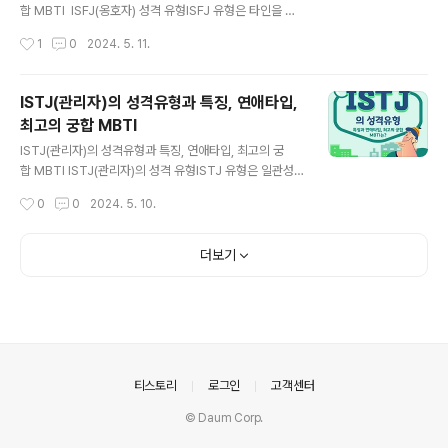
는 리더십을 가지고 있으며 거짓말을 싫어하고 직설적으
합 MBTI ISFJ(옹호자) 성격 유형ISFJ 유형은 타인을 배
로 전달하는 것이 특징적입니다.고집이 세고 유연성이 없
려하는 마음이 강하고 책임감이 높은 성격을 가지고 있습
작성시간
1
0
2024. 5. 11.
다는 말을 들을 때도 있지만, 그 금욕적인 성격이 많은 사람
니다. ISFJ 성격의 특징ISFJ 타입의 사람들은, 소극적인 방
들로부터 신뢰를 얻고 있습니다. ESTJ는 조직..
식으로 주위를 움직이는 것을 잘합니다.매우 책임감이 강
하고 생일이나 특별한 날을 잊지 않습니다.ISFJ는 주위 사
ISTJ(관리자)의 성격유형과 특징, 연애타입,
람들을 위해 노력하는 경우가 많으며, 그 헌신적인 자세
최고의 궁합 MBTI
는 많은 사람들의 존경을 받고 있습니다. 또, 자신의 감정이
글 내용
나 생각을 타인에게 강요하지 않고, 상대의 의견이나 감정
ISTJ(관리자)의 성격유형과 특징, 연애타입, 최고의 궁
을 존중할 수 있기 때문에, 인간 관계의 트러블이 적다고 되
합 MBTI ISTJ(관리자)의 성격 유형ISTJ 유형은 일관성
어 있습니다.ISFJ는 가족이나 친구들과의 관계를 매우 중
과 전통을 중시하며 냉정하고 현실적인 성격을 가지고 있
작성시간
0
0
2024. 5. 10.
요시하며 이를 위해 자신을 희생하는 일도 마다하지 않습
습니다. ISTJ 성격의 특징ISTJ 타입의 사람들은, 표면상
니다. ISFJ의 연..
보다 본심으로 말하는 것을 좋아하는 성격을 가지고 있습
니다. 어떤 상황에서도 냉정하게 대응하고, 현실적이고 의
더보기
지가 있다고 느껴지는 경우가 많습니다. ISTJ는 계획적이
며 한 번 결정한 것은 끝까지 해내는 강한 의지를 가지고 있
습니다.또 남의 몫까지 너무 열심히 하는 경향이 있어 근로
의욕이 매우 강합니다. 자신과 같은 가치관을 가지지 않
는 사람에게는 곤혹스러운 일이 있을지도 모릅니다. 그러
나 그 성실함과 성실함으로 많은 사람들로부터 신뢰를 받
의안내
티스토리
로그인
고객센터
고 있습니다.ISTJ는 규칙이나 규..
© Daum Corp.