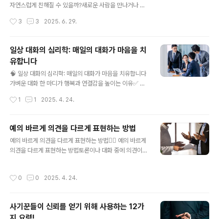
습니다.✅ 대신 이렇게!💡 자연스럽고 정중한 태도로 대화
자연스럽게 친해질 수 있을까?새로운 사람을 만나거나 관
하세요.💡 적절한 존칭과 정중한 태도를 유지하되, 너무 낮
계의 시작점에 설 때, 어떻게 말을 꺼내야 할지 몰라 머뭇거
작성시간
3
3
2025. 6. 29.
은 자세는 지양!❌ 2. "너무 많은 미소"✔️ 왜 문제일까?면
렸던 적 있나요?다음은 실제 커뮤니케이션 전문가들이 추
접 내내 ..
천하는 아이스브레이커 방법들입니다.💬 1. HEFE 전략 활
용하기Hobbies, Entertainment, Food, Environmen
일상 대화의 심리학: 매일의 대화가 마음을 치
t의 첫 글자로,예: “요즘 가장 재미있게 본 영화는 뭐예
유합니다
요?”, “최근에 맛있게 드신 음식 있어요?”보편적인 주제라
글 내용
부담 없이 자연스럽게 대화 유도에 효과적입니다 🗣️ 2. 순
🧠 일상 대화의 심리학: 매일의 대화가 마음을 치유합니다
차적 질문으로 대화 흐름 만들기“아침에 뭐 드셨어요?”,
가벼운 대화 한 마디가 행복과 연결감을 높이는 이유✅ 일
“요즘 어떤 취미에 빠져있나요?”, “지금 재밌게 보는 드라
상 대화의 중요성현대 사회에서 디지털 기기의 사용이 늘
작성시간
1
1
2025. 4. 24.
마는요?”처럼짧고 대답하기 쉬운 질문 세트를 활용해 긴
어나면서 직접적인 대화가 줄어들고 있습니다. 그러나 심
장..
리학자들은 일상적인 대화가 우리의 정신 건강과 사회적
유대감을 유지하는 데 필수적이라고 강조합니다 .​미국심리
예의 바르게 의견을 다르게 표현하는 방법
학회💬 일상 대화가 주는 5가지 심리적 이점1. 스트레스 완
글 내용
예의 바르게 의견을 다르게 표현하는 방법🙅‍♂️ 예의 바르게
화와 기분 전환가벼운 대화는 스트레스 호르몬인 코르티솔
의견을 다르게 표현하는 방법토론이나 대화 중에 의견이
수치를 낮추고, 기분을 좋게 하는 도파민의 분비를 촉진합
다를 때, 감정이 격해지지 않으면서도 효과적으로 자신의
니다2. 사회적 유대감 형성일상적인 대화를 통해 우리는
생각을 전달하는 방법이 있습니다. 무례하거나 공격적으로
타인과의 연결감을 느끼고, 이는 고립감과 외로움을 줄이
작성시간
0
0
2025. 4. 24.
보이지 않으면서 상대를 설득하는 "스마트한 의견 표현법"
는 데 도움이 됩니다​3. 자아 인식과 감정 조절 향상대화를
을 알아봅시다!🧐 왜 예의 바르게 의견을 표현해야 할까?
통해 자신의 감정을 표현하고, 타인의 반응..
✔ 관계를 해치지 않기 위해✔ 상대방의 방어적인 반응을
사기꾼들이 신뢰를 얻기 위해 사용하는 12가
줄이기 위해✔ 자신의 논리를 더 설득력 있게 전달하기 위
지 요령!
해📌 단순히 "난 그렇게 생각 안 해!"라고 말하는 것보다,