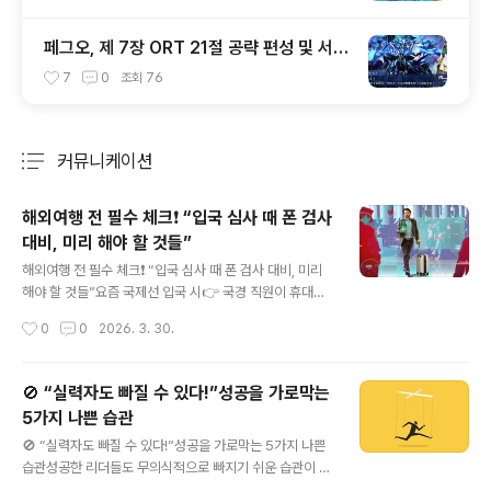
페그오, 제 7장 ORT 21절 공략 편성 및 서번
트 출전 순서 공략
7
0
조회
76
커뮤니케이션
분류 전체보기
주요 글 목록
해외여행 전 필수 체크❗ “입국 심사 때 폰 검사
대비, 미리 해야 할 것들”
글 내용
해외여행 전 필수 체크❗ “입국 심사 때 폰 검사 대비, 미리
해야 할 것들”요즘 국제선 입국 시👉 국경 직원이 휴대폰
을 검사할 수 있다는 점이 핵심이다.공항 보안(TSA 등)은
작성시간
0
0
2026. 3. 30.
❌ 검사 못함하지만 입국 심사(세관·국경)에서는 가능👉
실제로 일부 국가에서는영장 없이도 전자기기 검사 가능 (t
urn0search2, turn0search3)🚨 왜 대비해야 할까?🔍
🚫 “실력자도 빠질 수 있다!”성공을 가로막는
“폰 = 당신의 인생 데이터”스마트폰에는메시지사진이메
5가지 나쁜 습관
일SNS업무 자료👉 거의 모든 개인 정보가 들어 있음그리
글 내용
고 국경에서는👉 일반 경찰보다 더 넓은 권한으로 검사 가
🚫 “실력자도 빠질 수 있다!”성공을 가로막는 5가지 나쁜
능 (turn0search0)🧠 핵심 전략 3가지✔️ “데이터 줄이
습관성공한 리더들도 무의식적으로 빠지기 쉬운 습관이 있
기 + 접근 막기 + 대비하기”🧹 1. 민감한 데이터 미리 정리
습니다.이러한 행동을 멈춰야 더 큰 성과와 팀의 발전으로