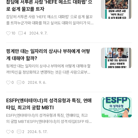
잡담에 서투른 사람 'HEFE 메소드 대화법' 으
기만 하는 사람이나, 상대방의 이야기를 전혀 듣지 않고 자
로 쉽게 물꼬를 트자
기만 말하는 사람은 요주의다. 2. 상대가 대화에 참가하고
글 내용
있는지 어떤지, 알고 있지 않다굉장히 재미없는 사람은, 아
잡담에 서투른 사람 'HEFE 메소드 대화법' 으로 쉽게 물꼬
마 다른 사람의 보디 랭귀지를 간파하지 않을 것이다. Quo
를 트자누군가와 대화를 하고 싶어도 대화의 실마리가 되
ra의 이용자 개릭 사이토(Garrick Saito) 씨는 상대방
는 토픽을 몰라서 곤란했던 경험이 있죠? 다음에 그런 상황
작성시간
10
4
2024. 9. 7.
의 (아마도 분명하게는 태도를 취하지 않은) 당신이 말하
에 빠지면, 「HEFE 메소드」를 시도해 봅시다. 그 스트레
는 것에 ..
스, 해소할 수 있습니다! / PR 주제를 좁혀 대화의 실마리를
만드는 'HEFE 메소드'FORD 메소드와 유사한 「HEFE 메
핑계만 대는 일자리의 상사나 부하에게 어떻
소드」란, 대화의 실마리가 되는 광범위한 4개의 주제 토픽
게 대해야 할까?
을 기억하기 쉽게 한 것. 「HEFE」란, 취미(Hobbies)·오락
글 내용
(Entertainment)·음식(Food), 환경(Environment)
핑계만 대는 일자리의 상사나 부하에게 어떻게 대해야 할
의 앞글자를 딴 것입니다(여기서 말하는 「환경」이란, 기
까?자신을 정당화하고 변명하는 것은 다른 사람으로부
후 변동이나 보호 활동이라고 하는 의미가 아니라 당신
터 공격을 받았을 때의 자연스러운 반응입니다. 그러나 대
작성시간
0
0
2024. 9. 6.
의 주위의 상황을 가리킵니다). FORD의 토픽(..
화 중에 변명처럼 자기 정당화하는 단점은 무엇일까요? 인
간관계를 연구하고 있는 존과 줄리의 고트만 부부도 강
한 자기방어는 관계에 금을 넣는 커뮤니케이션의 4가지 패
ESFP(엔터테이너)의 성격유형과 특징, 연애
턴 중 하나라고 생각합니다. 자기 정당화는, 논의적으로 생
타입, 최고의 궁합 MBTI
각될 수도 있지만, 부정, 회피, 거짓말, 심리적으로 조종
글 내용
해 사람을 속이는 것 등, 다른 형태를 취할 수도 있습니
ESFP(엔터테이너)의 성격유형과 특징, 연애타입, 최고
다. 펜실베이니아주 해리스버그의 인정 상담가 아만다 레
의 궁합 MBTIESFP(엔터테이너)의 성격 타입ESFP 타입
비슨 씨에 따르면 자기 정당화는 보통 (그 사람이 인식하
은 '엔터테이너'로 알려져 밝고 사교적인 성격을 가진 사람
작성시간
0
2
2024. 5. 17.
고 있는) 위협에 대한 대응이라고 합니다. 변명하고 자기
들을 가리킵니다.ESFP는 설레는 일에 푹 빠져 주변을 즐