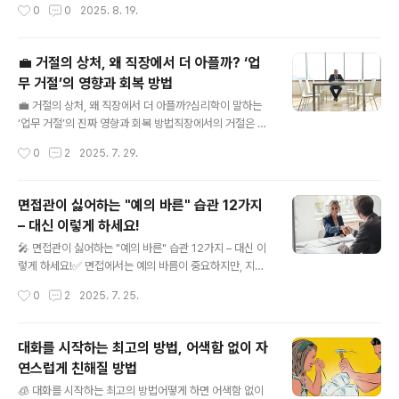
작성시간
0
0
2025. 8. 19.
❗ “가장 중요한 단계”불필요한 사진, 메시..
이어질 수 있죠. 아래 5가지 습관을 점검해 보세요.1️⃣ 모든
대화에 “내 한마디”를 넣고 싶어한다문제점: 리더로서 말
을 더해야만 한다는 강박은, 가끔 불필요한 의견 개입으로
💼 거절의 상처, 왜 직장에서 더 아플까? ‘업
이어집니다.개선 팁: 한 번 기다림을 갖고 “이 말을 꺼내는
무 거절’의 영향과 회복 방법
것이 정말 도움이 될까?”를 스스로 생각해 보세요.이점: 진
글 내용
짜 필요한 말만 하게 되며, 대화의 품질과 집중도를 높일 수
💼 거절의 상처, 왜 직장에서 더 아플까?심리학이 말하는
있습니다.2️⃣ 감정을 ‘리더십 도구’처럼 사용하는 경향문제
‘업무 거절’의 진짜 영향과 회복 방법직장에서의 거절은 단
점: 분노나 열정이 지나치면, 팀에 부담·위압감을 줄 수 있
순한 “기회 상실” 그 이상입니다. 우리는 왜 이렇게 오래,
작성시간
0
2
2025. 7. 29.
습니다.개선 팁: 화가 날 때는 짧게 휴식을 취하세요. 침착
깊게 영향을 받을까요?🧠 1. 거절은 뇌에 '통증'으로 각인
함을 ..
된다뇌의 **전대상피질(ACC)**는 육체적 고통뿐 아니
라, 사회적 거절도 유사하게 인식합니다.즉, "기회를 놓쳤
면접관이 싫어하는 "예의 바른" 습관 12가지
다"는 사실은 "신체가 다쳤다"는 감각처럼 뇌에 남습니다.
– 대신 이렇게 하세요!
▶ 예: 프로젝트 발표에서 제외되었을 때, 실제로 속이 아픈
글 내용
느낌을 받는 것도 이 때문입니다.🧱 2. 자기 정체성과 연결
🎤 면접관이 싫어하는 "예의 바른" 습관 12가지 – 대신 이
되기 때문우리는 직무 수행 능력을 자신의 ‘존재 가치’와 동
렇게 하세요!✅ 면접에서는 예의 바름이 중요하지만, 지나
일시하는 경향이 있습니다.거절은 단순한 결과가 아닌 자
치거나 잘못된 방식은 오히려 역효과를 낼 수 있습니다.✅
작성시간
0
2
2025. 7. 25.
기 존재 자체에 대한 평가로 받아들여질 수 있습니다.▶ 예:
면접관이 실제로 싫어하는 **12가지 "좋은 의도지만 잘못
“이 기획..
된 습관"**을 살펴보고,✅ 더 좋은 대안을 함께 알아봅시
다!❌ 1. "너무 지나친 공손함" (과한 존칭 & 낮은 자세)✔️
대화를 시작하는 최고의 방법, 어색함 없이 자
왜 문제일까?지나치게 공손하면 자신감이 없어 보이거나
연스럽게 친해질 방법
소극적인 인상을 줄 수 있습니다.면접관은 함께 일할 동료
글 내용
를 찾는 것이지, 예의를 극단적으로 갖춘 사람을 원하지 않
🧊 대화를 시작하는 최고의 방법어떻게 하면 어색함 없이