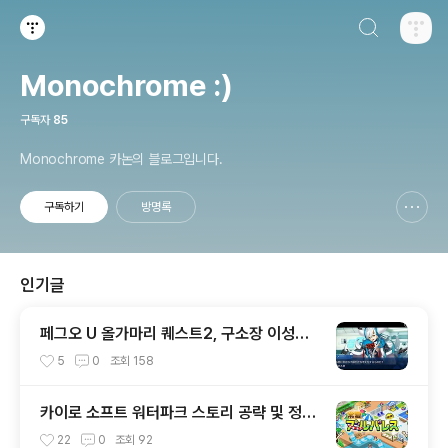
검색하기
티스토리
Monochrome :)
구독자
85
Monochrome 카논의 블로그입니다.
구독하기
방명록
신고하기 레이어
열기
인기글
페그오 U 올가마리 퀘스트2, 구소장 이성의
신 아쿠아마리 공략전
5
0
조회
158
카이로 소프트 워터파크 스토리 공략 및 정보
글
22
0
조회
92