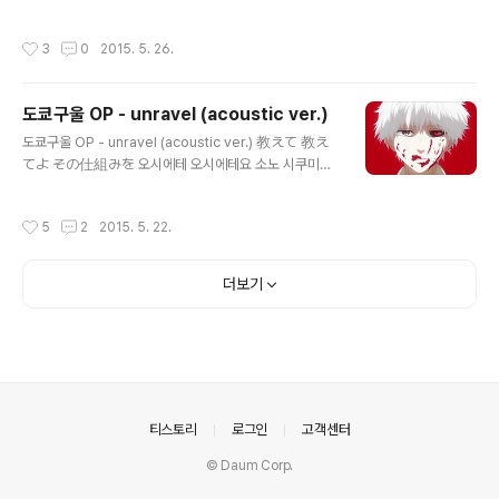
扉開けば 토비라 히라케바 문을 열면 ねじれた昼の夜
わらないおはなしの 오와라나이오하나시노 끝나지 않는
네지레타 히루노 요루 뒤틀린 낮의 밤 昨日どうやって帰
옛 이야기의 その先に気がついて 소노사키니키가츠이테
작성시간
3
0
2015. 5. 26.
った 키노우 도우얏테 카엣타 어제 어떻게 돌아왔지? 体
그 뒷편을 깨닫고는 カラスたち 遠ざかり 카라스타치 토
だけが確か 카라다 다케가 타시카 몸만이 기억해 おはよ
오자카리 까마귀들이 멀어진다 何処かへと飛んで行く
う これから 오하요우 코레카라 안녕, 지금부터 また迷
도코카에토톤데유쿠 어딘가로 날아간다 夏は..
도쿄구울 OP - unravel (acoustic ver.)
子の続き 마타 마이고노 츠즈키 다시 시작된 방황 見慣
글 내용
れた知らない 미나레타 시라나이 익숙하지만 잘 모르는
도쿄구울 OP - unravel (acoustic ver.) 教えて 教え
景色の中で 케시키노 나카데 풍경 속에서 Hello, Worl
てよ その仕組みを 오시에테 오시에테요 소노 시쿠미오
d! - Bump of Chicken 血界戦線(혈계전선) OP - TV
알려줘 알려줘 그 구조를 僕の中に誰がいるの? 보쿠노
size 출처 : blog.naver.com/reaper124/2..
나카니 다레가 이루노 내 안에 누가 있는거야? 壊れた 壊
작성시간
5
2
2015. 5. 22.
れたよ この世界で 코와레타 코와레타요 코노 세카이데
부서졌어 부서져버렸어 이 세계에서 君が笑う 何も見え
ずに 키미가 와라우 나니모 미에즈니 네가 웃어 아무것도
더보기
보이지 않은 채 壊れた僕なんてさ 息を止めて 코와레
타 보쿠난테사 이키오 토메테 부서진 나같은 건 말이야 숨
을 멈추고 ほどけない もう ほどけないよ 호도케나이 모
우 호도케나이요 풀 수 없어 이젠 풀 수 없어 真実さえ Fr
eeze 시인지츠사에 Freeze 진실조차도 Freeze 壊せ
る 코와세루 부술 수 있어 壊せない 코와세나이 부..
의안내
티스토리
로그인
고객센터
© Daum Corp.