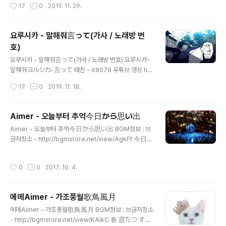
작성시간
17
0
2019. 11. 29.
ットを書く 키미가 슈야쿠나 플롯토오 카쿠 너만..
그래서 나는 음악을 그만두었다だから僕は音楽を辞め
た 가사 考えたってわからないし칸가에탓테 와카라나
이시생각해 봐도 모르겠고 青空の下、君を待った아오
요루시카 - 말해줘言って(가사 / 노래방 번
조라노 시타, 키미오 맛타​푸른 하늘 아래서, 너를 기다렸어
호)
風が吹いた正午、昼下がりを抜け出す想像카제가
글 내용
후이타 쇼고, 히루사가리오 누케다스 소조바람이 부는 정
요루시카 - 말해줘言って(가사 / 노래방 번호) 요루시카-
오, 한낮을 빠져나오는 상상 ねぇ、これからどうなるん
말해줘ヨルシカ-言って 태진 - 68078 유튜브 영상 htt
だろうね네에, 코레카라 도우나룬다로우네​있지, 앞으로
ps://youtu.be/F64yFFnZfkI 가사 歌詞 言って잇테말
작성시간
17
0
2019. 11. 18.
어떻게 되는 걸까 進め方教わらないんだよ스스메카타
해줘 あのね、私実は気付いてるの아노네, 와타시 지츠
오소와라나인다요​나아가는 법을 배우지 못했어 君の目を
와 키즈이테루노있잖아, 나 사실 눈치채고 있어 ほら、君
見た 何も言えず僕は歩いた키미노 ..
がいったこと호라, 키미가 잇타 코토봐봐, 네가 말했던 걸
Aimer - 오늘부터 추억今日から思い出
あまり考えたいと思えなくて아마리 칸가에타이토 오
글 내용
Aimer - 오늘부터 추억今日から思い出 BGM정보 : 브
모에나쿠테그다지 떠올리고 싶지 않아서 忘れてたんだけ
금저장소 - http://bgmstore.net/view/AgkFf 今日か
ど와스레테탄다케도잊어버렸지만 盲目的に盲動的に妄
ら思い出 쿄-카라 오모이데 오늘부터 추억 素敵な思い
想的に生きて모우모쿠테키니 모우도우테키니 모우소우
出 스테키나 오모이데 멋진 추억 明日はもう一人だ 아
테키니 이키테맹목적으로 맹동적으로 망상적으로 살아서
작성시간
0
0
2017. 10. 4.
시타와 모-히토리다 내일은 이제 혼자야 これから一人だ
衝動的な焦燥的な消極的なままじゃ駄目だったん
코레카라 히토리다 이제부터 혼자야 すべては思い出 스
だ쇼우도테키나 쇼우소우테키나 쇼우쿄쿠테키나 마마쟈
베테와 오모이데 모든 것은 추억 悲しい思い出 카나시이
다메닷탄다충동적인 초조적인 소극적인 채로는..
에메Aimer - 가조풍월歌鳥風月
오모이데 슬픈 추억 明日はそう どこかへ 아시타와 소-
글 내용
도코카에 내일은 그래, 어딘가로 どこかへ 遠くへ 도코카
에메Aimer - 가조풍월歌鳥風月 BGM정보 : 브금저장소
에 토오쿠에 어딘가 저 멀리로 電話のむこう ママが泣
- http://bgmstore.net/view/KAIkC 春 霞たつ すず