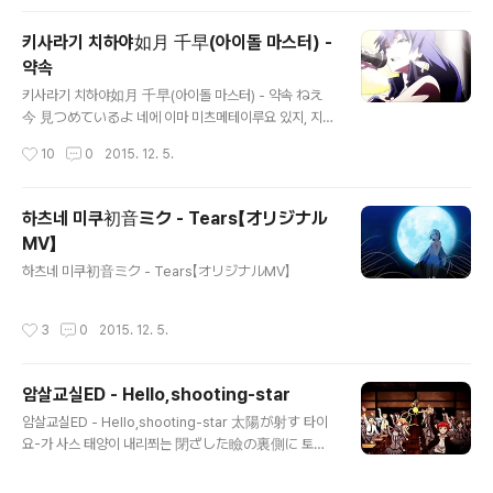
키즈쯔이테 하지만 상처를 입고 血を流したって 치오 나
흔들리게 하며 나무들이 이야기하죠 目覚める度 変わら
가시탓테 피를 흘린다..
ない日々に 메자메루타비 카와라나이 히비니 눈 뜰 때마
키사라기 치하야如月 千早(아이돌 마스터) -
다 변하지 않는 매일에 君の*抜け殻探している 키미노
약속
누케가라 사가시테이루 당신이 남기고 간 것을 찾고있어요
글 내용
Pain 見えなくても 声が聞こえなくても Pain 미에나
키사라기 치하야如月 千早(아이돌 마스터) - 약속 ねえ
쿠테모 코에가 키코에나쿠테모 Pain 보이지 않아도 목소
今 見つめているよ 네에 이마 미츠메테이루요 있지, 지금
리가 들리지 않아도 抱きしめられたぬくもりを今も覚
도 바라보고 있어 離れていても 하나레테이테모 얼마나
작성시간
10
0
2015. 12. 5.
えている 다키시메라레타 누쿠모리오 이마모 오보에테이
떨어져 있어도 Love for you 러브 포 유 널 사랑해 心は
루 껴안겼던 온기를 지금도 기억하고있어요 この坂道を
ずっと 코코로와 즛토 마음은 언제나 傍にいるよ 소바니
のぼる度に 코노 사카미치오 노..
이루요 네 곁에 있어 もう涙を拭って微笑って 모오 나
하츠네 미쿠初音ミク - Tears【オリジナル
미다오 누굿테 와랏테 이제 눈물을 닦고 웃어줘 一人じゃ
MV】
ない どんな時だって 히토리쟈나이 돈나토키닷테 어떤
글 내용
때라도 혼자가 아니니까 夢見ることは生きること 유메
하츠네 미쿠初音ミク - Tears【オリジナルMV】
미루코토와 이키루코토 꿈을 꾼다는 것은 살아간다는 것
悲しみを越える力 카나시미오 코에루 치카라 슬픔을 뛰
작성시간
3
0
2015. 12. 5.
어넘는 힘 歩こう 果てない道 아루코오 하테나이미치 걸
어가자 끝이 없는 길을 歌おう 天(そら)を越えて 우타오
오 소라오 코에테 노래하..
암살교실ED - Hello,shooting-star
글 내용
암살교실ED - Hello,shooting-star 太陽が射す 타이
요-가 사스 태양이 내리쬐는 閉ざした瞼の裏側に 토자
시타 마부타노 우라가와니 닫은 눈꺼풀 뒷편에 赤い残像
아카이 잔조- 붉은 잔상 革のかばんに 카와노 카반니 가