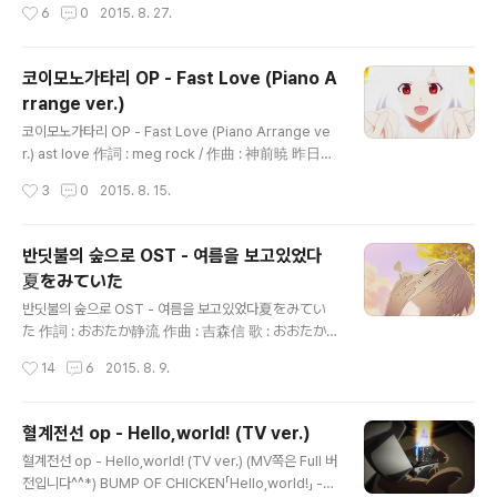
작성시간
6
0
2015. 8. 27.
죽 가방에 ノートとペンを 노-토토 펜오 노트와 펜을 さ
あ歩き出そう 사아 아루키다소- 자 걸어나가자 描いて
も描いても綺麗にならない 카이테모 카이테모 키레-니
코이모노가타리 OP - Fast Love (Piano A
나라나이 그려도 그려도 예쁘게 되지 않아 選んだ絵の具
rrange ver.)
に罪はない 에란다 에노구니 츠미와나이 고른 그림 도구
글 내용
에 죄는 없어 昨日の夜中に見た流れ星 키노-노 요나카
코이모노가타리 OP - Fast Love (Piano Arrange ve
니 미타 나가레보시 어제 밤중에 본 별똥별 まだ覚えてい
r.) ast love 作詞 : meg rock / 作曲 : 神前暁 昨日な
る 마다 오보에테이루 아직 기억하고있어 I was waiting
んて 通り過ぎた後は 키노오난테 토오리스기타아토와
작성시간
3
0
2015. 8. 15.
for Hello shooting-star, hello shoo..
어제 같은건 지나가버린 후엔 そう すべてが 些細なこと
になる 소오 스베테가 사사이나코토니나루 그래 모두 사
소한 일이 되버려 今も残る いつかの 傷あとの 이마모
반딧불의 숲으로 OST - 여름을 보고있었다
노코루 이츠카노 키즈아토노 지금도 남아있는 언젠가의 상
夏をみていた
처 자국의 痛みさえ もう 忘れてしまってた 이타미사에
글 내용
모오 와스레테시맛테타 아픔 조차 어느새 잊어 버리고 있
반딧불의 숲으로 OST - 여름을 보고있었다夏をみてい
었어 ねぇ 君に出逢った瞬間に 네에 키미니데앗타슌칸
た 作詞 : おおたか静流 作曲 : 吉森信 歌 : おおたか
니 있죠 그대를 만난 순간에 運命は 塗り替えられちゃ
静流(오오타카 시즈루) 蝉の歌 笑い声 세미노우타 와라
작성시간
14
6
2015. 8. 9.
って 운메이와 누리카에라레챳테 운명은 덧씌워져 버려서
이고에 매미의 노래, 웃음소리 夕焼けの茜色 유우야케노
こわいものなど もう ひとつだけ 코와이모노나도 모오
아카네이로 석양의 붉은 빛 帰り道遠回り 카에리미치토
히토..
오마와리 멀리 돌아가는 귀갓길 約束は「また明日」 야쿠
혈계전선 op - Hello,world! (TV ver.)
소쿠와 마타아시타 약속은 「내일 또 봐」 夏はただ咲き誇
글 내용
혈계전선 op - Hello,world! (TV ver.) (MV쪽은 Full 버
り 나츠와타다사키호코리 여름은 그저 흐드러지고 その命
전입니다^^*) BUMP OF CHICKEN「Hello,world!」 -
輝かせ 소노이노치 카가야카세 그 생명을 빛내는구나 終