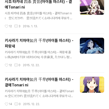
시죠 타카네 四条 貴音(아이돌 마스터) - 곁
を この鎖が 許さない 타오레소니나루노오코노쿠사리가
에Tonari ni
유루사나이 쓰러지는 것처럼 되는 것을 이 쇠사슬이 허락
글 내용
하지 않아 心を 開け 渡したままで 貴方の感覺だけが
시죠 타카네 四条 貴音(아이돌 마스터) - 곁에Tonari n
散らばって 코코로오아케와타시타마마데아나타노칸카쿠
i 空にだかれ 雲が流れてく소라니다카레 쿠모가 나
다케가치라밧테 마음을 열어 건넌채로 너의 감각만이 흩어
가레테쿠하늘에 안겨서 구름이 흘러가고 있어요風を揺ら
작성시간
12
3
2016. 1. 13.
져서 私は まだ 上手に 片付けられずに 와타시와마다
して 木々が語る카제오 유라시테 키키가 카타루바람을
죠즈니가타츠케라레즈..
흔들리게 하며 나무들이 이야기하죠目覚める度 変わ
らない日々に메자메루타비 카와라나이 히비니눈 뜰 때마
키사라기 치하야如月 千早(아이돌 마스터) -
다 변하지 않는 매일에君の*抜け殻探している키미노
파랑새
누케가라 사가시테이루당신이 남기고 간 것을 찾고있어
글 내용
요 Pain 見えなくても 声が聞こえなくてもPain
키사라기 치하야如月 千早(아이돌 마스터) - 파랑새 蒼
미에나쿠테모 코에가 키코에나쿠테모Pain 보이지 않아도
い鳥(M@STER VERSION) 今井麻美, たかはし智秋,
목소리가 들리지 않아도抱きしめられたぬくもりを今
若林直美 translated by phanta 泣くことなら たや
작성시간
12
0
2015. 12. 22.
も覚えている다키시메라레타 누쿠모리오 이마모 오보에
すいけれど 나쿠코토나라 타야스이케레도 우는 것이라면
테이루껴안겼던 온기를 지금도 기억하고있어요この坂道
쉽지만 悲しみには 流されない 카나시미니와 나가사레
をのぼる度に코노 사카미치오 노보루 타비니이 언덕길을
나이 슬픔까지 씻어지진 않아 恋したこと 코이시타 코토
키사라기 치하야如月 千早(아이돌 마스터) -
오..
사랑했던 것도 この別れさえ 코노 와카레사에 이 이별까
곁에Tonari ni
지도 選んだのは 에란다노와 선택한 것은 自分だから 지
글 내용
분다카라 나 자신이니까 群れを離れた鳥のように 무레
키사라기 치하야如月 千早(아이돌 마스터) - 곁에Tonari
오 하나레타 토리노 요우니 무리를 벗어난 새와 같이 明日
ni 空にだかれ 雲が流れてく 소라니다카레 쿠모가 나가
の行き先などしらない 아스노 유키사키나도 시나라이
레테쿠 하늘에 안겨서 구름이 흘러가고 있어요 風を揺ら
작성시간
14
0
2015. 12. 22.
내일의 목적지 같은 건 알지 못해 だけど傷ついて 다케도
して 木々が語る 카제오 유라시테 키키가 카타루 바람을