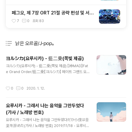
페그오, 제 7장 ORT 21절 공략 편성 및 서번
트 출전 순서 공략
7
0
조회
83
낡은 오르골/J-pop。
분류 전체보기
주요 글 목록
ヨルシカ(요루시카) - 藍二乗(쪽빛 제곱)
글 내용
ヨルシカ(요루시카) - 藍二乗(쪽빛 제곱) 【神MAD】Fat
e Grand Order/藍二乗【ヨルシカ】 페이트 그랜드 오
더, 쪽빛 제곱 매드무비 (달뽕이 차오른다.) ​ 変わらない
風景 카와라나이 후우케이 변하지 않는 풍경 ​ 浅い正午
작성시간
0
0
2020. 1. 12.
高架下、 藍二乗、 아사이 쇼우고 고우카시타 아이니죠
얕은 정오 고가 밑, 쪽빛 제곱, ​ 寝転ぶまま 네코로부 마마
드러누운 채로 ​ 白紙の人生に 하쿠시노 진세이니 백지 같
요루시카 - 그래서 나는 음악을 그만두었다
은 인생에 ​ 拍手の音が一つ鳴っている 하쿠슈노 네가
(가사 / 노래방 번호)
히토츠 낫테이루 박수의 소리가 하나 울려퍼져 ​ 空っぽな
글 내용
自分を今日も歌っていた 카랏포나 지분오 쿄우모 우탓
요루시카 - 그래서 나는 음악을 그만두었다だから僕は音
테이타 텅하니 빈 자신을 오늘도 노래했어 ​ 変わらないよ
楽を辞めた(가사 / 노래방 번호) 2019/11/18 - 요루시카
うに 카와라 나이요우니 변하지 않도록 ​ 君が主役のプロ
- 말해줘言って(가사 / 노래방 번호) TJ미디어 - 68049