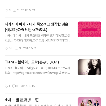
いてた 뎅와노 무코- 마마가 나이테타 전화 건너편으로 엄
ろに歌ひとつ 花ほど待ちわびる 逢えぬ君の音を 雨
마가 울고 있었어 「大丈夫?」って言った 다이죠-붓테 이
煙立つ いつしか夢現 詠み人 名も知れず ふるえる
작성시간
3
2
2017. 5. 21.
잇타 "괜찮아?"라고 말했어 ズルイな… 先に泣くから
蕾よ かすかに香る 面影は踊る 遅き日に誰そ彼はと
私はも..
すいこまれた 幾千も探してた 薄紅色に咲く花を 名
前もない秘密の森を 染める様な幻を 咲かないのな
나카시마 미카 - 내가 죽으려고 생각한 것은
ら 歌を餞とし 鳥に 風に 月に 絡んだ糸を そっと手
(僕が死のうと思ったのは)
繰り寄せるための淡い祈り 夜 雲晴れず 朧に月ひと
글 내용
つ 散りゆく花の様に こぼれる光を 夜渡る月の 隠ら
나카시마 미카 - 내가 죽으려고 생각한 것은(僕が死のう
く惜しも 覚えず春の夢よと 恋い焦がれた 幾千の野
と思ったのは) 僕が死のうと思ったのは ウミネコが
を越えて 流離う様に吹く風の 散る花の香もなき森
桟橋で鳴いたから 보쿠가 시노오토 오못타노와 우미네
작성시간
58
3
2017. 5. 2.
を 通り抜ける寂しさよ 鳴けないのなら 歌を止まり
코가 산바시데 나이타카라 내가 죽으려고 생각한 것은 괭
木とし 鳥よ 今宵 傍に 重ねた声を そっと風にのせ
이갈매기가 부둣가에서 울었기 때문이야 ​ 波の随意に浮
る 遠き冬の君に 幾千も探してた 薄紅色..
かんで消える 過去も啄ばんで飛んでいけ 나미노 마
Tiara - 봄이여、오라(春よ、来い)
니마니 우칸데 키에루 카코모 츠이반데 톤데이케 물결에
글 내용
Tiara - 봄이여、오라(春よ、来い) BGM정보 : 브금저
밀리는 대로 떠올랐다 사라지는 과거도 쪼아 먹고 날아가 ​
장소 - http://bgmstore.net/view/s09eg 淡き光立
僕が死のうと思ったのは 誕生日に杏の花が咲いた
つ 俄雨 (아와키 히카리다츠 니와카아메) 희미한 빛을 내
から 보쿠가 시노오토 오못타노와 탄죠비니 안즈노 하나가
는 소나기 いとし面影の沈丁花 (이토시 오모카게노 진
사이타카라 내가 죽으려고 생각한 것은 생일에 살구 꽃이
작성시간
1
0
2017. 3. 16.
쵸-게) 사랑스러운 모습의 서향(瑞香) 溢るる淚のつぼ
피었기 때문이야 ​ その木漏れ日でうたた寝したら 虫
みから (아후루루 나미다노 츠보미카라) 흘러 넘치는 눈물
の死骸と土になれるかな 소노 코모레비데 우타타네 시
의 봉오리에서 ひとつ ひとつ香り始める (히토츠 히토
타라 무시노 시가이토 츠치니 나레루카나 나뭇잎 사이로 ..
호시노 겐 星野源 - 恋
츠 카오리하지메루) 하나씩, 하나씩 향기나기 시작해요…
글 내용
それは それは 空を越えて (소레와 소레와 소라오 코에
호시노 겐 星野源 - 恋 도망치는 것은 부끄럽지만 도움이