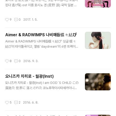
테) 그건, 그건 하늘을 넘어서 やがて やがて 迎えに來る
된다 逃げ恥 ost 이름 호시노 겐 (星野 源) 국적 일본 출
(야가테 야가테 무카에니 쿠루) 머지않아, 곧 맞이하러 와
생 1981년 1월 28일, 사이타마 현 와라비 시 신체 168c
요… 春よ 遠き春よ 瞼閉じればそこに (하루요 토-키
m, AB형 학력 지유노모리가쿠인 고등학교 졸업 직업 싱어
작성시간
9
0
2017. 1. 5.
하루요 마부타 토지레바 소코니) 봄이여, 아직..
송라이터, 배우, 수필가, 칼럼니스트 소속 아뮤즈, 어른 계
획 사무소 레이블 스피드스타 레코드 BGM정보 : 브금저장
소 - http://bgmstore.net/view/igFbj 営みの街が暮
Aimer & RADWIMPS 나비매듭蝶々結び
れたら 色めき 이토나미노 마치가 쿠레타라 이로메키 분
글 내용
주한 도시는 해가 저물면 술렁이고 風たちは運ぶわ カラ
Aimer & RADWIMPS 나비매듭蝶々結び' 싱글 蝶々
スと人々の群れ 카제타치와 하코부와 카라스토 히토비
結び의 타이틀곡이고, 앨범 'daydream'의 6번 트랙이
토노 무레 바람은 나르지 까마귀와 사람들 무리를 意味な
다. RADWIMPS의 노다 요지로가 프로듀싱하고, 작사 작
んかないさ 暮らしがあるだけ 이미난카 나이사 쿠라시
곡을 맡았고 코러스에도 참여를 하게 되었다. 나온지 한 달
작성시간
8
0
2016. 9. 3.
가 아루다케 의미따위는 없어 ..
만에 조회수 200만을 달성하여 유튜브에 올라온 Aimer
의 공식 뮤비 중에서 제일 조회수가 많아졌고, 아이튠즈와
레코초쿠에서도 나오자마자 2위를 달성하는 등 좋은 성과
오니즈카 치히로 - 월광(Inst)
를 보였다. 이번 곡은 전 싱글 'insane dream'에 이어 타
글 내용
이업이 없기 때문에 Brave Shine, ninelie 등에서 있었
오니즈카 치히로 - 월광(Inst) I am GOD`S CHILD この
던 덕후들의 화력이 줄었고 순전히 일본 대중들에게 알리
腐敗た 世界に 落とされた 코노후하이시타세카이니오
게 되는 곡이지만 좋은 반응을 이끌어내고 히트까지 치게
토사레타 이 부패한 세계한 떨어졌어 How do I live on s
되었다. 게다가 뮤직 스테이션까지 출연하면서 더욱 인기
uch a field? こんな もののために 生まれたんじゃな
작성시간
5
2
2016. 6. 8.
가 많아졌다...
い 콘나모노노타메니우마레탄쟈나이 이런 것을 위해서 태
어난게 아니야 突風に 埋もれる 足取り 톳푸니우모레루
아시도리 돌풍에 파묻히는 걸음걸이 倒れそうに なるの