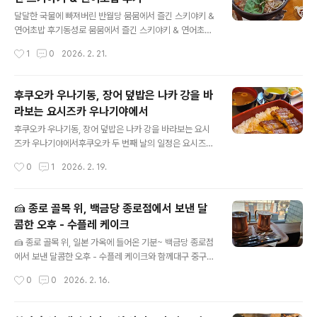
영업시간: 매일 10:30 ~ 21:00 (브레이크타임 없음)💺 좌
글 내용
석/서비스: 유아용 의자, 키오스크 주문 가능, 예약·포장 가
달달한 국물에 빠져버린 반월당 뭄뭄에서 즐긴 스키야키 &
능🚗 주차: 인근 유료주차 이용 권장 (동성로 중심 상권이
연어초밥 후기동성로 뭄뭄에서 즐긴 스키야키 & 연어초밥
라 주차시설 직접 없음)백홍식당은 1976년 대구백화점 본
후기동성로 한복판,조용하게 일본 가정식이 생각날 때 떠
작성시간
1
0
2026. 2. 21.
점 앞 ‘동성식당’으로 시작해2대째 이어오며 다양..
오르는 곳뭄뭄에 다녀왔어요.이번 방문에서는✔️ 스키야키
✔️ 연어초밥(반은 생, 반은 구이 요청)이렇게 주문했습니
다.🍱 뭄뭄에서 많이 찾는 다른 메뉴들 (서치 기반)방문객
후쿠오카 우나기동, 장어 덮밥은 나카 강을 바
들 후기를 보면다음 메뉴들도 많이 언급돼요.규동 / 부타동
라보는 요시즈카 우나기야에서
가라아게 정식사케동(연어·참치 덮밥)우동 & 소바 계열👉
글 내용
전반적으로 자극적이지 않고 기본기 있는 일본 가정식이
후쿠오카 우나기동, 장어 덮밥은 나카 강을 바라보는 요시
강점. 🏠 뭄뭄 분위기 & 특징뭄뭄은일본 가정식 느낌의 소
즈카 우나기야에서후쿠오카 두 번째 날의 일정은 요시즈카
박한 인테리어과하지 않은 조명조용히 밥 먹기 좋은 분위
우나기야에서 점심을 먹는 걸로 본격적으로 시작입니다.따
작성시간
0
1
2026. 2. 19.
기데이트, 친구랑 식사,혹은 혼밥도 크게 부담 없는 구조예
로 예약은 하지 않았고 웨이팅없이 바로 들어갈 수 있었습
요. 🍲 메인 메뉴 – 스키야키는 역..
니다. 2 Chome-8-27 Nakasu, Hakata Ward, Fuku
oka, 810-0801 일본 요시즈카 우나기야의 주소는 여기
🍰 종로 골목 위, 백금당 종로점에서 보낸 달
입니다.구시다 진자마에 역, 구시다 신사와 5분 이내에 있
콤한 오후 - 수플레 케이크
어서 찾아가기 편리합니다. 한국어 메뉴가 있는 3층으로
글 내용
안내 받았습니다.2층보다 3층이 높아서 경치가 더욱 좋을
🍰 종로 골목 위, 일본 가옥에 들어온 기분~ 백금당 종로점
것 같아 기대가 되었습니다. 깔끔하고, 완전한 일본식 식당
에서 보낸 달콤한 오후 - 수플레 케이크와 함께대구 중구
느낌이라 더욱 음식에 대한 기대치가 높아졌습니다. 나카
종로 골목,계단을 올라 2층 문을 여는 순간 분위기가 확 바
작성시간
0
0
2026. 2. 16.
강이 보이는 풍경, 솔직히 뭐가 크게 없기는 합니다만, 이렇
뀌는 곳.바로 백금당 종로점이에요. 백금당 종로점대구 중
게 일상적인..
구 종로 71 2층(지번) 대안동 73영업시간 매일 12:00 ~
21:000502-5550-1188 가파른 계단을 오르고 나면,