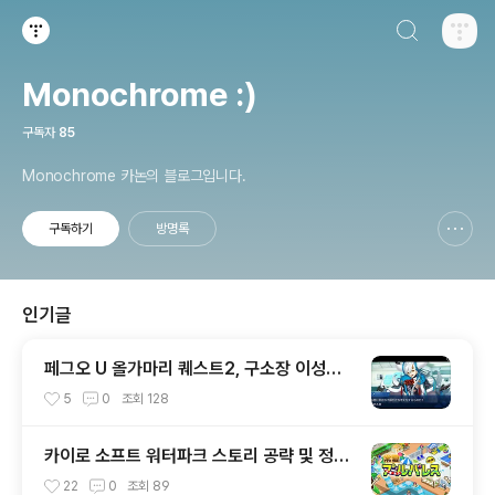
검색하기
티스토리
Monochrome :)
구독자
85
Monochrome 카논의 블로그입니다.
구독하기
방명록
신고하기 레이어
열기
인기글
페그오 U 올가마리 퀘스트2, 구소장 이성의
신 아쿠아마리 공략전
5
0
조회
128
카이로 소프트 워터파크 스토리 공략 및 정보
글
22
0
조회
89