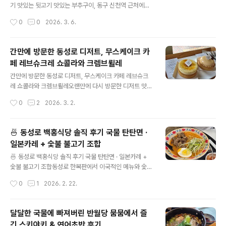
입니다. 라라코스트를 잇는 중저가 패밀리레스토랑 느낌이
기 맛있는 뒷고기 맛있는 부추구이, 동구 신천역 근처에서
라서 그런지 가족단위 손님이 은근 많습니다.근데 중저가
만날 수 있습니다.골목길 안이라 쉽게 만날 수 없을지도 모
작성시간
0
0
2026. 3. 6.
라고 하기에는 양이라던가 가격이 가성비가 맞지 않는 느
릅니다.뭉티기집 바로 옆이라 뭉티기 집으로 들어가실 수
낌은 있습니다. 이번에는 코지하우스에서 이연복 셰프..
도 있습니다.골목 맨 안의 집으로 찾아가십시오 휴먼. 대구
동구 동부로 1 신천주공아파트 상가101동 1층 102호(지
간만에 방문한 동성로 디저트, 무스케이크 카
번) 신천동 556-1매일 16:00 ~ 22:30053-422-028
페 레브슈크레 쇼콜라와 크렘브륄레
0 목요일 저녁이라 손님이 없었습니다. 사장님은 전쟁때문
글 내용
에 손님이 없다고 하십니다.두 번째 방문인데 첫 번째 방문
간만에 방문한 동성로 디저트, 무스케이크 카페 레브슈크
때는 손님이 많았습니다.분명 전쟁 때문에 손님이 없는게
레 쇼콜라와 크렘브륄레오랜만에 다시 방문한 디저트 맛
확실하군요. 트럼프 나빠! 여기는 여러가지 장아찌가 특별
집, 카페 레브슈크레입니다.여기를 벌써 5번은 넘게 방문
작성시간
0
2
2026. 3. 2.
나게 맛있습니다. 종류가 많아서 하나씩 집어먹어도금방
했었고, 올때 마다 점점 더 손님이 많아지는 느낌이 듭니다.
고기가 사라지는 기..
2022.06.12-대구 동성로 무스케이크 카페 레브슈크레
말차 크림치즈 무스의 맛 대구 동성로 무스케이크 카페 레
🍜 동성로 백홍식당 솔직 후기 국물 탄탄면 ·
브슈크레 말차 크림치즈 무스의 맛대구 동성로 무스케이크
일본카레 + 숯불 불고기 조합
카페 레브슈크레 말차 크림치즈 무스의 맛 동성로에서 처
글 내용
음 만나는 무스케이크의 맛, 이번에는 동성로 만경관 근처
🍜 동성로 백홍식당 솔직 후기 국물 탄탄면 · 일본카레 +
에 있는 무스케이크 맛집 레브슈크레에 다녀왔습니kanon
숯불 불고기 조합동성로 한복판에서 이국적인 메뉴와 숯불
xkanon.tistory.com 2024.10.08-동성로 무스케이크
불고기 토핑이 같이 나오는 특이한 한 끼를 즐기고 싶어 찾
작성시간
0
1
2026. 2. 22.
맛집 카페, 프랑스 셰프가 하는 레브 슈크레에서 디저트 동
은 곳,백홍식당 동성로본점!동성로 중심가에 있어 접근성
성로 무스케이크 맛집 카페..
도 좋고, 메뉴 구성은 전통 한식부터 퓨전 아시안까지 폭 넓
은 편입니다. 📍 기본 정보📌 주소: 대구광역시 중구 중앙
달달한 국물에 빠져버린 반월당 뭄뭄에서 즐
대로 412-6 (지상 1층)☎️ 전화번호: 053-710-0990🕐
긴 스키야키 & 연어초밥 후기