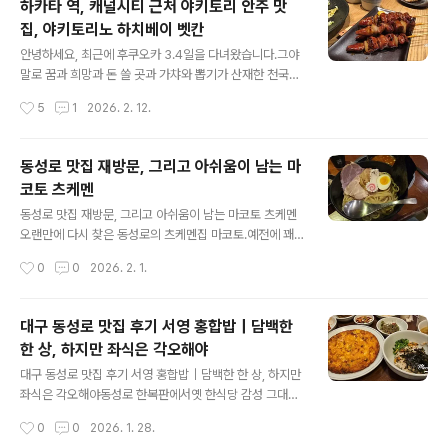
하카타 역, 캐널시티 근처 야키토리 안주 맛
백금당 특유의 일본 옛 가옥에 들어온 듯한 인테리어가 반
집, 야키토리노 하치베이 벳칸
겨줍니다. 하늘하늘 흔들리는 하얀색 커튼에 노란 빛의 조
글 내용
명, 그리고 생화가 꽂힌 꽃병에 작달막하지만 참 여유롭고
안녕하세요, 최근에 후쿠오카 3.4일을 다녀왔습니다.그야
팬시한 소품들까지, 현풍점, 동대구점까지 들러 보았지만,
말로 꿈과 희망과 돈 쓸 곳과 가챠와 뽑기가 산재한 천국이
백금당은 참 인테리어가 제 마음에 쏙 드는 곳입니다. 백금
었습니다. 재작년, 재취업을 하기 전 도쿄을 다녀오고 난 뒤
작성시간
5
1
2026. 2. 12.
당의 메뉴판, 기본 백금당 커피와 크렘브륄레 커피, 백금당
로 약 1년 정도만의 일본 방문이라 설레고이번에는 복닥복
케..
닥하게 4~6인의 좋은 친구들과 함께 다녀와서 더욱 즐거
웠던 여행이었습니다. 각설하고 후쿠오카 첫 날은 하카타
동성로 맛집 재방문, 그리고 아쉬움이 남는 마
역에 약 7시를 넘어 도착했는데, 여기에서는 예정대로 숙
코토 츠케멘
박지였던 EN호텔 옆의 야키토리노 하치베이 벳칸이라는
글 내용
야키토리집에 갔습니다. 지도상으로는 여기, EN 호텔에서
동성로 맛집 재방문, 그리고 아쉬움이 남는 마코토 츠케멘
진짜 엎어지면 코 닿을 곳에 있습니다. 매일 아침마다 명란
오랜만에 다시 찾은 동성로의 츠케멘집 마코토.예전에 꽤
바게트로 오픈런 하는 풀풀 하카타도 옆에 있으며, 캐널시
인상 좋게 먹었던 기억이 있어서이번엔 오리지널 츠케멘 +
작성시간
0
0
2026. 2. 1.
티도 바~로 옆에 있어서 무척이나 이동하기 편리한 곳이었
면 라지,그리고 오니기리 세트까지 시켰어요.솔직히 말하
지요. 애석하게도 저희가 도착하였..
면…👉 기대가 컸던 만큼 아쉬움도 확실히 컸던 재방문이
었습니다. 대구 중구 동성로2길 18-6 1층(지번) 봉산동 2
대구 동성로 맛집 후기 서영 홍합밥｜담백한
1-1 영업시간 매일 11:30 ~ 20:00010-9450-5154
한 상, 하지만 좌식은 각오해야
🍜 오리지널 츠케멘 (면 라지)면 양은 여전히 넉넉국물도
글 내용
기본 틀은 그대로인데문제는 고기(차슈).돼지 누린내가 확
대구 동성로 맛집 후기 서영 홍합밥｜담백한 한 상, 하지만
실히 느껴짐먹다 보니 신경 쓰여서👉 처음으로 차슈를 다
좌식은 각오해야동성로 한복판에서옛 한식당 감성 그대로
못 먹고 남김예전엔 이런 기억이 없었는데,이번엔 “컨디션
를 유지하고 있는 곳,서영 홍합밥에 다녀왔어요.들어가자
작성시간
0
0
2026. 1. 28.
문제인가?” 싶을 정도로 아쉬웠어요. 🍙 오니기리 세트이
마자 느껴지는 분위기는“아, 여긴 오래됐구나” 싶은 정겨