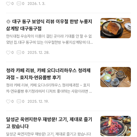
작성시간
0
0
2026. 1. 3.
루치기쫄깃한 쭈꾸미세트로 먹으면 밥도 빛나고 쌈도 계속
16:00 ~ 17:00 (라스트오더 15:30) 전화번호: 0507-1
..
361-1609 주차: 매장 앞/뒤 넓은 주차장 있어 주차 편리
가까운 역:정평역 약 0.5km임당역 약 0.7km 🍽️ 매장 분
🍲 대구 동구 보양식 리뷰 이우철 한방 누룽지
위기 & 특징모던하면서 차분한 인테리어로 일본식 라멘 전
삼계탕 대구동구점
문점 분위기 실내 좌석은 다찌석과 테이블 모두 있어 혼밥,
글 내용
데이트, 가족 외식 모두 적합 기본 반찬(절임, 마늘 등) 테이
한식대첩 우승자의 이름이 걸린 곳이라 기대를 안 할 수 없
블에 준비되어 있어 라멘 맛을 다양하게 커스터마이즈 가
었던 집.대구 동구에 있는 이우철한방 누룽지삼계탕에 다
능 육수 리필 가능한 경우도 있어 국물 즐기는 라멘러에게
녀왔어요. 📍 기본 정보위치: 대구 동구 신서로 77 1층메
작성시간
0
0
2025. 12. 28.
도 만족감 높음 평균적인 평점은 대체로..
뉴 구성:누룽지 삼계탕녹두 삼계탕일반 삼계탕 외 보양식
위주운영 방식:기본 반찬 + 셀프바 운영식사 속도 빠르고
회전율 좋은 편추천 상황:몸보신, 어른 식사, 컨디션 회복용
청라 카페 리뷰, 카페 오디너리하우스 청라제
자극적인 음식이 부담스러운 날🪑 공간 & 분위기전반적으
과점 ~ 호지차·연유롤빵 후기
로 깔끔하고 정돈된 한식당 분위기가족 단위, 부모님 모시
글 내용
고 오기 좋은 구성혼밥도 크게 부담 없는 테이블 배치🥬 셀
청라 카페 리뷰, 카페 오디너리하우스 청라제과점 ~ 호지
프바가 진짜 숨은 강점이 집의 인상은 셀프바 반찬에서 한
차·연유롤빵 후기청라에서 디저트 좋아하는 사람이라면 한
번 더 올라갑니다.김치, 깍두기 등 기본 반찬 퀄리티가 꽤
번쯤은 꼭 가볼 만한 곳,바로 카페 오디너리하우스 청라제
작성시간
0
0
2025. 12. 19.
좋음삼계탕의 담백함을 보완해주는 확실한 역할반찬만 따
과점에 다녀왔어요.전체적으로 “담백하지만 확실한 취
로 먹어도 될 정도로 정갈한 맛..
향”이 느껴지는 카페였습니다. 🪵 공간 & 분위기원목 테이
블과 패브릭 매트가 어우러진 차분한 제과점 무드메뉴판부
달성군 옥연지한우 재방문! 고기, 제대로 즐기
터 테이블, 소품까지 과하지 않은 미니멀함조용히 앉아 차
고 왔습니다
와 디저트를 즐기기 좋은 분위기👉 오래 머물기보다는 *
글 내용
*‘맛에 집중하게 만드는 공간’**이라는 인상이 강했어요.
달성군 옥연지한우 재방문! 고기, 제대로 즐기고 왔습니다