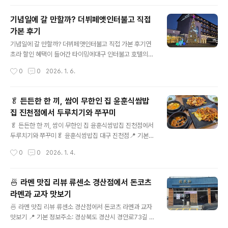
건 더 의외..
움.다만… 자리가 전부 좌식이라 이 부분은 확실히 호불호
가 갈릴 것 같아요. 📍 기본 정보 (체감 기준)위치: 대구 중
기념일에 갈 만할까? 더뷔페앳인터불고 직접
구 동성로 일대분위기: 한옥 스타일, 오래된 한식당좌석: ❗
가본 후기
전부 좌식 테이블추천 대상:전통 한식 좋아하는 분좌식 괜
글 내용
찮은 분들만 추천…👉 무릎·허리 약하신 분들에겐 솔직히
기념일에 갈 만할까? 더뷔페앳인터불고 직접 가본 후기연
쉽지 않습니다.🍽️ 주문 메뉴✔️ 홍합밥 (2인)이 집의 대표
초라 할인 혜택이 들어간 타이밍에대구 인터불고 호텔의
메뉴답게홍합이 듬뿍 들어간 돌솥밥 스타일.간이 세지 않
더뷔페앳인터불고에 다녀왔어요.결론부터 말하면, 요리 가
작성시간
0
0
2026. 1. 6.
아서 담백양념장에 비벼 먹는 구조홍합 비린 맛 거의 없음
짓수와 메인 퀄리티는 정말 행복한 수준,하지만 디저트는
👉 자극적인 맛은 아니고..
아쉬움이 꽤 남았습니다. 📍 기본 정보위치대구 수성구 팔
현길 212호텔인터불고 대구 2층형태: 호텔 뷔페 레스토랑
🥬 든든한 한 끼, 쌈이 무한인 집 윤훈식쌈밥
가격대:정상가 기준 고가 뷔페연초 프로모션 적용 시 인당
집 진천점에서 두루치기와 쭈꾸미
약 8만 원대추천 방문:기념일, 가족 모임, 연초·연말 시
글 내용
즌“한 번에 좋은 거 많이 먹고 싶은 날” 🍖 이 날 정말 행복
🥬 든든한 한 끼, 쌈이 무한인 집 윤훈식쌈밥집 진천점에서
했던 이유 (메인 요리들)접시 들고 한 바퀴 도는 순간부터
두루치기와 쭈꾸미🥬 윤훈식쌈밥집 대구 진천점📍 기본
텐션이 올라갑니다.고기·해산물·즉석 요리 라인업이 탄탄
정보상호: 윤훈식쌈밥집 대구 진천점주소:대구광역시 동구
작성시간
0
0
2026. 1. 4.
해요. 육회→ 신선하고 양념 과하지 않음회 코너두껍게 썬
율암로 20 (진천동)전화:053-465-7788영업시간:보통
광어참치, 연어회 상태도 준수버..
11:00 ~ 21:00 (지점마다 변동 가능, 방문 전 확인 추천)
브레이크타임/마감 시간이 있을 수 있음주차:매장 앞 전용
🍜 라멘 맛집 리뷰 류센소 경산점에서 돈코츠
주차 공간(넉넉한 편)주차장 진입이 편리해 가족·단체 방문
라멘과 교자 맛보기
에도 수월🪑 분위기 & 서비스가족 외식, 친구·동료 식사에
글 내용
모두 적절한 분위기반찬 및 쌈 채소 리필 서비스가 적극적
🍜 라멘 맛집 리뷰 류센소 경산점에서 돈코츠 라멘과 교자
점심·저녁 때는 손님 많음 (테이블 회전 빠른 편)🥘 이번에
맛보기 📍 기본 정보주소: 경상북도 경산시 경안로73길 1
먹은 메뉴✔️ 두루치기 + 쭈꾸미 세트 (2인)불향 가득한 두
8, 1층 영업시간:매일 11:30 ~ 21:00평일 브레이크타임: