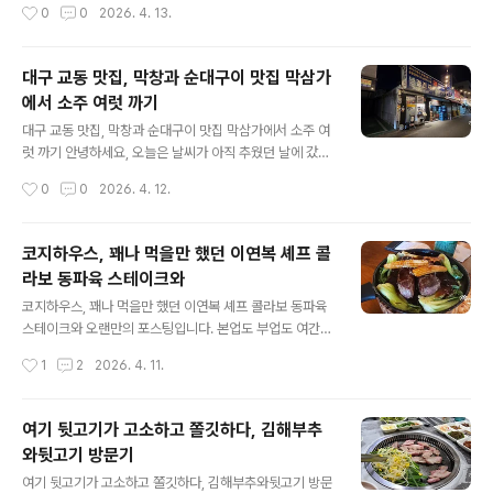
작성시간
0
0
2026. 4. 13.
맛있게 먹을 수 있는 법을 함께 소개하고 있습니다.대구 융
성도 좋고, 가볍게 초밥 먹고 싶을 때 딱 좋은 곳이더라구
캉찌에에서는 리뷰 이벤트..
요! 🏠 매장 분위기아키노는 전형적인 일본식 회전초밥집
구조로,바 형태 좌석을 중심으로 레일이 쭉 이어져 있는 구
대구 교동 맛집, 막창과 순대구이 맛집 막삼가
조예요.혼밥하기 좋은 구조 👍테이블 좌석도 일부 있어서
에서 소주 여럿 까기
2~4인 방문도 가능전체적으로 깔끔하고 캐주얼한 분위기
글 내용
막 고급 오마카세 느낌은 아니지만,편하게 들어와서 부담
대구 교동 맛집, 막창과 순대구이 맛집 막삼가에서 소주 여
없이 먹기 좋은 분위기라 더 매력적이었어요. 🍽️ 메뉴 & 구
럿 까기 안녕하세요, 오늘은 날씨가 아직 추웠던 날에 갔던
성회전초밥집답게 다양한 초밥들이 레일 위를 돌고 있고,
교동의 막삼가에 갔던 리뷰입니다.웨이팅이 무지막지 많아
작성시간
0
0
2026. 4. 12.
원하는 접시를 바로 집어서 먹는 방식이에요.제가 먹은 메
서 웨이팅 걸고 한 3시간은 뒤에 입장이 가능했습니다. 진
뉴는👇연어 초밥참치 초밥새우 초밥롤 ..
짜 막삼가 여기 가려면 오래 기다릴 각오는 꼭 하시고 방문
드리는 걸 추천드립니다. 역사(?)가 느껴지는 막삼가의 메
코지하우스, 꽤나 먹을만 했던 이연복 셰프 콜
뉴판입니다. 11시가 넘어가면 웨이팅을 했더라도 입장이
라보 동파육 스테이크와
불가할 수 있다는 말이 무시무시한데요,실제로 저희가 들
글 내용
어가고도 늦게까지 계~속 계속 손님이 나가자마자 들어오
코지하우스, 꽤나 먹을만 했던 이연복 셰프 콜라보 동파육
는 행렬이 이어졌습니다. 매장에 들어가면 딱 느껴지는 건
스테이크와 오랜만의 포스팅입니다. 본업도 부업도 여간
👉 교동 특유의 활기 있는 술집 분위기.전체적으로 테이블
바쁜게 아니라서 블로그를 돌볼 여력이 없었음은 물론,감
작성시간
1
2
2026. 4. 11.
간격이 아주 넓진 않지만오히려 그 덕분에 더 왁자지껄한
기로 컨디션의 난조가 있어 많은 힘든 시간을 보냈습니다.
분위기가 살아 있어요.조명도 살짝..
지금이라도 천천히 포스팅을 이어가보고자 합니다.그래서
이번에는 죄근까지 여러 지점을 낸 코지하우스, 그 중에서
여기 뒷고기가 고소하고 쫄깃하다, 김해부추
대구 대명점을 갔다 온 리뷰를 써보고자 합니다. 월성에도
와뒷고기 방문기
생겼고 수성에도 생겼고 혁신도시에도 생겼고, 큰 도심이
글 내용
라면 어디든 하나 쯤 생긴 코지하우스이번에 두 번째 방문
여기 뒷고기가 고소하고 쫄깃하다, 김해부추와뒷고기 방문