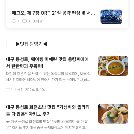
페그오, 제 7장 ORT 21절 공략 편성 및 서번
트 출전 순서 공략
7
0
조회
81
▶맛집 탐방기◀
분류 전체보기
주요 글 목록
대구 동성로, 웨이팅 미쉐린 맛집 융캉찌에에
서 탄탄면과 우육면!
글 내용
대만의 깊은 맛을 느낄 수 있는 동성로의 융캉찌에, 보통 식
사시간이라면 웨이팅이 있어서 가기 힘든 곳이었으나,금요
일 이르게 마칠 일이 있어서 이른 저녁 시간에 웨이팅 없이
작성시간
1
1
2026. 5. 10.
들어갈 수 있었습니다. 융캉찌에 대구 직영점 대구 중구 중
앙대로 379 위치는 다들 아시다시피 옛 중앙파출소 바로
맞은편, 잭슨피자 맞은편에 있습니다.우육탕면, 탄탄면, 마
대구 동성로 회전초밥 맛집 “가성비와 퀄리티
파두부밥 등을 메인으로 크림새우와 가지튀김도 함께 팔고
둘 다 잡은” 아키노 후기
있습니다. 테이블 석이 그렇게 많지는 않습니다. 1인석이
글 내용
꽤 있어서 혼자 오시는 분들도 있더라구요.짜차이, 보이차
🍣 대구 동성로 회전초밥 맛집“가성비와 퀄리티 둘 다 잡
그리고 공깃밥은 셀프로 무한정 이용할 수 있어서 좋습니
은” 아키노 후기대구 중구 국채보상로에 위치한 회전초밥
다. 친절하게 우육탕면, 탄탄면, 마파두부밥에 이르기까지
집 아키노에 다녀왔어요 😊동성로 중심가에 있어서 접근