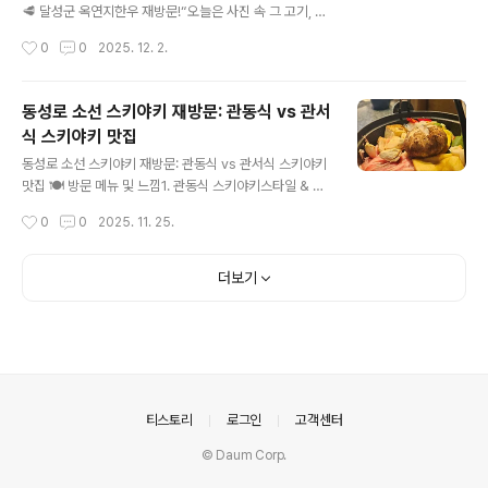
🍵 주문 메뉴 리뷰✔️ 호지차쓴맛 없이 고소함이 중심이 되
🥩 달성군 옥연지한우 재방문!“오늘은 사진 속 그 고기, 제
는 타입.불향이 과하지 않고 마무리가 굉장히 깔끔해서디
대로 즐기고 왔습니다”달성군 송해공원 가는 길목에 있는
작성시간
0
0
2025. 12. 2.
저트랑 함께 마시기 딱 좋아요.단맛 없는 차 좋아하시는 분
옥연지한우.지난번엔 육회비빔밥을 먹고 왔다면, 이번엔
들께 특히 추천.✔️ 말차라떼색부터 진하고,..
정육 코너에서 직접 고른 고기를 구워 먹어봤어요! 📍 옥연
지한우 기본 정보위치: 대구 달성군 송해공원 가는 길목, 옥
동성로 소선 스키야키 재방문: 관동식 vs 관서
연지 근처특징: 한우 구이뿐 아니라 식사 메뉴도 잘 나온다
식 스키야키 맛집
는 평가주차: 식당 앞 주차 여유 있음분위기: 가족 단위 손
글 내용
님이 많은 정육식당형 한우 전문점 🛒 보기만 해도 흐뭇한
동성로 소선 스키야키 재방문: 관동식 vs 관서식 스키야키
마블링…사진 속 고기 트레이 보자마자 “이건 무조건 굽
맛집 🍽 방문 메뉴 및 느낌1. 관동식 스키야키스타일 & 재
자!” 하고 골랐어요.✔ 이번에 먹은 고기 특징윤기가 흐르
료: 관동식 스키야키는 보통 달고 깔끔한 간장을 베이스로
작성시간
0
0
2025. 11. 25.
는 선홍빛 + 촘촘한 마블링결이 곱고 지방 분포가 균일함
한 국물 느낌이 강함. 소선의 관동식도 깔끔한 간장 베이스
굽자마자 기름 향이 고급..
+ 달큰한 감이 있긴 하지만 과하지 않음.고기 & 채소: 쇠고
기 슬라이스 + 여러 가지 채소(버섯, 파, 배추 등)가 고르게
더보기
들어가 있고, 재료의 신선함이 돋보임.맛의 밸런스: 단맛 +
짠맛 + 담백함이 조화롭고, 기름진 고기보다는 조금 더 깔
끔한 스키야키를 원하는 사람에게 적합.곁들임과 조화: 스
키야키 육수에 밥 또는 면을 조금 넣어 마무리하면 깔끔한
감칠맛이 남아 좋음.2. 관서식 스키야키스타일 & 재료: 관
서식은 전통적으로 달콤한 맛보다는 짠맛 + 우마미가 강조
의안내
티스토리
로그인
고객센터
된 풍..
© Daum Corp.