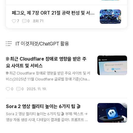
페그오, 제 7장 ORT 21절 공략 편성 및 서번
트 출전 순서 공략
7
0
조회
71
IT 이것저것/ChatGPT 활용
분류 전체보기
주요 글 목록
🌐 최근 Cloudflare 장애로 영향을 받은 주
요 사이트 및 서비스
글 내용
🌐 최근 Cloudflare 장애로 영향을 받은 주요 사이트 및 서
비스(2025년 11월 Cloudflare 글로벌 장애 기준)Chat
GPT / OpenAI: Cloudflare 장애로 OpenAI 서비스 일
작성시간
0
0
2025. 11. 19.
부에 문제가 발생. AP News+2mint+2X (이전 Twitte
r): 다수 사용자가 “Internal Server Error”를 경험함. 금
융 타임스+1Spotify: 스트리밍 및 웹 서비스 접속에 장애
Sora 2 영상 퀄리티 높이는 6가지 팁 🎬
보고됨. 포브스+1Canva: 디자인 웹서비스 일부 기능이
글 내용
Sora 2 영상 퀄리티 높이는 6가지 팁 🎬 부제: 텍스트 →
중단된 것으로 보도됨. Houston Chronicle+1PayPal:
영상 자동 생성 시대, 디테일이 결과를 갈라1. 프롬프트 설
일부 보도에서 결제 서비스 지연 또는 오류 발생. 포브스+1
계는 “세부 묘사 + 맥락” 중심으로 작성하라단순히 “사람
Letterboxd: 커뮤니티 기반 영화 리뷰 사이트에서 접속
이 걷는 장면”만 입력하면 묘사 빈약하거나 어색한 모션이
문제 발생. mintLeague of Le..