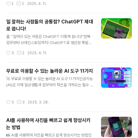
작성시간
2
2
2025. 4. 11.
I 선생님의 핵심 강의활..
등 다양한 분야에서 우리의 디지털 조력자가 될 수 있습니
다. 아래에서는 각 항목별로 실제 예시와 함께 어떻게 활용
할 수 있는지 알려드립니다.📝 1. 글쓰기 보조활용: 이메일,
일 잘하는 사람들의 공통점? ChatGPT 제대
블로그, 자기소개서, SNS 문구 등 초안 생성예시:“직장 상
로 씁니다!
사에게 보낼 퇴사 통보 이메일을 공손하게 작성해줘.”“봄
글 내용
맞이 인스타그램 캡션을 감성적으로 써줘.”📑 2. 긴 글 요
🤖 “일머리 있는 사람은 ChatGPT 이렇게 씁니다”반복
약 & 보고서 작성활용: 기사 요약, 회의록 정리, 문서 요약
업무부터 브레인스토밍까지! ChatGPT로 생산성 폭발시
등예시:“아래에 붙인 회의록을 5줄 요약해줘.”“다음 뉴스
키는 8가지 방법📝 1. 긴 글 요약 – 기사, 논문, 이메일도 단
작성시간
3
2
2025. 4. 11.
기사에서 핵심만 추려줘: [링크]”🎓 3. ..
번에!활용 예시:"다음 기사 내용을 3줄로 요약해줘. 중요한
인물과 사건 중심으로 부탁해."(→ 실제 기사 전문 붙여넣
으면 핵심 요약 제공)📌 이렇게 활용하면 긴 보고서, 학술
무료로 이용할 수 있는 놀라운 AI 도구 11가지
논문, 블로그 글을 빠르게 소화할 수 있어요. 시간 절약은
글 내용
🚀 무료로 이용할 수 있는 놀라운 AI 도구 11가지인공지능
물론 핵심 파악까지 한 번에!📄 2. 문서/이메일 초안 생성 –
(AI)은 이제 일상생활과 업무에서 혁신을 가져오는 필수 도
글쓰기 부담 줄이기활용 예시:"거래처에 발송할 제품 납기
구로 자리 잡았습니다. 아래에 소개하는 11가지 AI 도구들
지연 안내 메일을 정중하게 써줘."또는"이 콘텐츠 아이디어
은 무료로 제공되며, 그 기능과 품질 면에서 유료 서비스에
로 블로그 글 초안을 300자 분량으로 써줘."💡 말로 표현
작성시간
3
3
2025. 3. 28.
버금가는 성능을 자랑합니다. 각 도구의 특징과 활용 방법
은 가능한데 글로 옮기기 어려울 때 큰 도움이 됩..
을 자세히 알아보겠습니다.​1. ChatGPT 🗨️소개: OpenA
I에서 개발한 ChatGPT는 자연스러운 대화를 생성하는 챗
AI를 사용하여 사진을 빠르고 쉽게 향상시키
봇입니다. 사용자의 질문에 대해 마치 사람과 대화하듯이
는 방법
답변을 제공하며, 작문, 코딩, 학습 등 다양한 분야에서 활
글 내용
용할 수 있습니다.​주요 기능:대화형 응답: 복잡한 질문에도
📸 AI를 사용하여 사진을 빠르고 쉽게 향상시키는 방법인