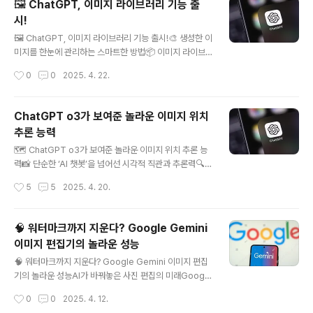
🖼️ ChatGPT, 이미지 라이브러리 기능 출
의 핵심 5가지1. 자동 기억 기능 (Auto Memory)사용자
시!
가 설정을 켜 두면, ChatGPT는 사용자의 정보, 스타일,
글 내용
선호 등을 자동으로 인식하고 저장해.예: 사용자가 자주 다
🖼️ ChatGPT, 이미지 라이브러리 기능 출시!🎨 생성한 이
루는 주제가 '마케팅'이라면, 다음 대화에서 관련 배경 지식
미지를 한눈에 관리하는 스마트한 방법📦 이미지 라이브
을 전제로 답변해줄 수 있어.기억하는 정보의 예시:너..
러리란?OpenAI는 최근 ChatGPT에 '이미지 라이브러
작성시간
0
0
2025. 4. 22.
리'라는 새로운 기능을 도입했습니다. 이 기능은 사용자가
GPT-4o 모델을 통해 생성한 모든 이미지를 자동으로 저
장하고, 이를 한 곳에서 쉽게 관리할 수 있도록 도와줍니다.
ChatGPT o3가 보여준 놀라운 이미지 위치
​🔍 주요 기능 및 특징1. 중앙 집중식 이미지 관리이전에는
추론 능력
생성한 이미지를 찾기 위해 여러 대화를 뒤져야 했지만, 이
글 내용
제는 '라이브러리' 섹션에서 모든 이미지를 한눈에 확인할
🗺️ ChatGPT o3가 보여준 놀라운 이미지 위치 추론 능
수 있습니다.​2. 모바일 및 웹 지원이 기능은 iOS 앱과 웹
력📸 단순한 ‘AI 챗봇’을 넘어선 시각적 직관과 추론력🔍
버전 모두에서 사용할 수 있어, 다양한 디바이스에서 편리
ChatGPT o3는 어떻게 이미지를 보고 ‘어디인지’ 맞추는
작성시간
5
5
2025. 4. 20.
하게 접근할 수 있습니다.​3. 이미지 생성 및 편집 통합라
가?ChatGPT o3는 텍스트만 다루는 도구가 아닙니다. 새
이..
롭게 강화된 이미지 분석 능력을 통해, 사진 속 단서들을 조
합하여 해당 장소가 어디인지 추론하는 기능을 갖추고 있
🧠 워터마크까지 지운다? Google Gemini
습니다.번호판 색상 → 유럽, 미국, 아시아 등 지역 구분간
이미지 편집기의 놀라운 성능
판 언어 → 프랑스어, 영어, 일본어 등 언어로 국가 파악도
글 내용
로 표지판/신호등 스타일 → 국가별 규격 차이 분석건축양
🧠 워터마크까지 지운다? Google Gemini 이미지 편집
식, 지붕 형태, 전봇대 위치 → 지역 특유의 풍경 감지이는
기의 놀라운 성능AI가 바꿔놓은 사진 편집의 미래Google
단순히 이미지를 인식하는 것이 아닌, 수많은 시각 정보와
이 최신 Gemini 이미지 편집기를 통해 선보인 AI 기반 이
작성시간
0
0
2025. 4. 12.
세상의 지식, 검색 정보까지 결합한 고차원적인 추론력을
미지 보정 기능은 기존의 필터 수준을 넘는 고급 편집 능력