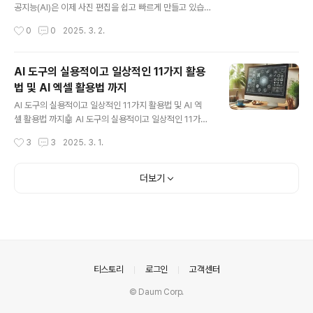
맥락을 이해하고 상세한 답변을 제공합니다.​창의적 글쓰기
공지능(AI)은 이제 사진 편집을 쉽고 빠르게 만들고 있습니
지원: 에세이, 시, 스토리 등 다양한 글쓰기 작업을 도와줍..
다. 포토샵과 같은 전문 도구 없이도 몇 번의 클릭만으로 사
작성시간
0
0
2025. 3. 2.
진을 개선할 수 있습니다.🔹 1️⃣ AI 사진 향상의 주요 기능
✅ 자동 보정 → 색상, 밝기, 대비를 자동으로 조정✅ 노이
즈 제거 → 저조도 사진에서 발생하는 거친 노이즈 감소✅
AI 도구의 실용적이고 일상적인 11가지 활용
해상도 업스케일링 → 저해상도 이미지를 고해상도로 변환
법 및 AI 엑셀 활용법 까지
✅ 배경 제거 및 변경 → 피사체를 자동으로 인식하고 배경
글 내용
을 변경✅ 자동 리터칭 → 피부 보정, 잡티 제거, 선명도 향
AI 도구의 실용적이고 일상적인 11가지 활용법 및 AI 엑
상🔹 2️⃣ AI 사진 향상을 위한 도구 추천🖥 온라인 기반 AI
셀 활용법 까지🤖 AI 도구의 실용적이고 일상적인 11가지
도구✔ Adobe Firefly → 포토샵 AI 기능으로 이미지 생
활용법AI 도구는 이제 우리 일상에서 강력한 도우미 역할
작성시간
3
3
2025. 3. 1.
성 및 보정✔ Fotor → 무료 AI 보정 및 ..
을 하고 있어요! 🏡📱💼다음은 AI를 실용적으로 활용하는
11가지 방법입니다.1️⃣ 이메일 요약 및 자동 회신 📧🔹 AI
이메일 도구를 사용하면 중요한 이메일을 빠르게 요약하고
더보기
자동 회신을 보낼 수 있어요.✅ 활용법:✔ 긴 이메일을 AI가
짧게 요약✔ AI가 자동 응답 초안 작성📌 추천 도구:📩 G
mail AI(스마트 회신) – 자동 회신 추천✍️ Superhuman
– 이메일 읽기 & 작성 속도 향상2️⃣ 일정 관리 & 리마인더
설정 🗓️🔹 AI 비서가 일정 정리, 미팅 일정 조율, 알람 설정
을 도와줘요.✅ 활용법..
의안내
티스토리
로그인
고객센터
© Daum Corp.