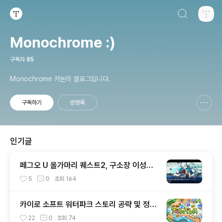
검색하기
티스토리
Monochrome :)
구독자
85
Monochrome 카논의 블로그입니다.
구독하기
방명록
신고하기 레이어
열기
인기글
페그오 U 올가마리 퀘스트2, 구소장 이성의
신 아쿠아마리 공략전
5
0
조회
164
카이로 소프트 워터파크 스토리 공략 및 정보
글
22
0
조회
74