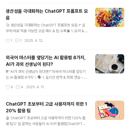
보여줍..
을 보여주고 있습니다. 특히 워터마크나 텍스트를 감쪽같
이 지워내는 기능은 "AI 포토샵"이라 불릴 만한 수준입니
생산성을 극대화하는 ChatGPT 프롬프트 모
다.🔍 주요 기능 및 실제 활용 포인트1. ✨ 워터마크 및 텍
음
스트 제거딥러닝 기반 인페인팅(inpainting) 기술을 활용
글 내용
해 이미지 내 불필요한 텍스트나 워터마크 제거제거 후 주
🚀 생산성을 극대화하는 ChatGPT 프롬프트 모음📌 실
변 픽셀을 재구성해 자연스러운 결과물 제공📌 예시:여행
무에 바로 적용 가능한 고급 예시 & 팁 수록🧠 1. 요약 & 정
사진의 날짜 스탬프 제거중고 물품 사진에서 브랜드 로고
리📌 프롬프트“다음 내용을 3문장으로 요약해줘: [텍스트
작성시간
1
1
2025. 4. 12.
지우기SNS에 올릴 이미지에서 개인정보(주소, 이름 등)
입력]”“회의록을 간결하게 정리하고 담당자별 액션아이템
흐리기2...
을 분리해줘.”✅ 활용 팁슬랙/메일 회의록 자동 요약에 탁
월액션 아이템/논의사항 분리로 업무 정리 깔끔추가 요청:
외국어 마스터를 앞당기는 AI 활용법 8가지,
“이 내용을 표로 정리해줘”, “이메일 형식으로 바꿔줘”📧
AI가 과외 선생님이 된다?
2. 이메일 & 문서 작성📌 프롬프트“고객에게 회신 메일을
글 내용
정중하게 작성해줘. 내용은 배송 지연 사과와 재입고 일정
🌐 “AI가 과외 선생님이 된다면?”외국어 마스터를 앞당기
안내야.”“협력사에 정산 요청 메일을 작성해줘. 톤은 깔끔
는 AI 활용법 8가지 ✨🗣️ 1. 실시간 번역 & 회화 연습 – 말
하고 간결하게.”✅ 활용 팁상황 + 톤(정중하게/간결하게/
하기 실력 급상승!활용 예시:Google Translate나 Chat
작성시간
6
4
2025. 4. 11.
친근하게) 조합이 중요사내/외부용 메일 구분을 명확히 하
GPT에 “이 문장 스페인어로 말해줘. 내가 따라할 수 있도
면 결과물 ..
록 음성도 제공해줘.”또는 “내가 말한 걸 문법적으로 맞게
고쳐줘.”🎤 말하기 연습이 부끄러울 땐 AI가 최고의 파트
ChatGPT 초보부터 고급 사용자까지 위한 1
너! 반복 발음 교정에도 딱.📖 2. 맞춤형 문장 생성 – 일상
20% 활용 팁
에 바로 써먹는 표현활용 예시:“카페에서 주문할 때 쓸 수
글 내용
있는 일본어 문장 5가지 알려줘.”“프랑스 여행 중 길 찾을
🤖 ChatGPT 초보부터 고급 사용자까지 위한 120% 활
때 쓸 표현 알려줘.”📌 여행, 비즈니스, 일상 등 실전 중심
용 팁💡 일 잘하는 사람들의 AI 비서 활용법ChatGPT는
표현을 학습할 수 있어요.🔄 3. 문법 설명 + 예문 제공 – A
단순한 AI 채팅 도구를 넘어, 창작, 학습, 생산성, 문제 해결