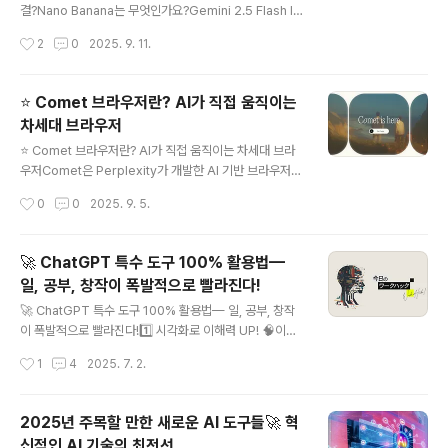
우선 접근OpenAI가 새 기능이나 개선을 도입할 때, Plus
결?Nano Banana는 무엇인가요?Gemini 2.5 Flash Im
사용자에게 먼저 제공되는 경우가 많습니다. Medium⑤
age로도 알려진 Nano Banana는 Google DeepMin
작성시간
2
0
2025. 9. 11.
플러그인(Plugin) 확장..
d가 개발한 새로운 AI 이미지 편집 모델입니다. Gemini
앱에 통합되어 있으며, 사용자 이미지를 매우 자연스럽고
일관성 있게 변형해 줍니다.주요 기능과 특징일관성 유지
⭐ Comet 브라우저란? AI가 직접 움직이는
기반 편집사람, 반려동물, 사물 등을 반복적으로 편집해도
차세대 브라우저
동일성이 유지되며, "나 자신 같은 느낌"을 잃지 않습니다.
글 내용
스튜디오급 스타일 편집헤어스타일 및 배경 변경만화 스타
⭐ Comet 브라우저란? AI가 직접 움직이는 차세대 브라
일, 파티 분위기, 영화 속 장면 등 다양한 분위기 전환조명
우저Comet은 Perplexity가 개발한 AI 기반 브라우저
보정이나 얼굴 표현 강화 — 퀄리티 있는 결과 제공바이럴
로, 2025년 7월에 처음 공개되었습니다. 기존 크롬(Chro
작성시간
0
0
2025. 9. 5.
3D "피규어" 트렌드 인기사용자 사진을 작고 ..
mium) 기반이어서 익숙한 인터페이스를 그대로 유지하면
서도, 브라우저 안에 AI 어시스턴트를 내장해 훨씬 똑똑하
게 웹을 다룰 수 있는 게 특징입니다.먼저 접근성 면에서는
🚀 ChatGPT 특수 도구 100% 활용법—
초기에는 월 $200의 Max 요금제에서만 제공되었지만,
일, 공부, 창작이 폭발적으로 빨라진다!
이후 $20 Pro 구독자에게도 확장되어 더 많은 사람들이
글 내용
체험할 수 있게 되었습니다.🖥️ 익숙하지만 새로운 경험크롬
🚀 ChatGPT 특수 도구 100% 활용법— 일, 공부, 창작
확장 프로그램과 동일하게 사용할 수 있어 적응이 쉽습니
이 폭발적으로 빨라진다!1️⃣ 시각화로 이해력 UP! 🧠이미
다.사이드바에 AI 어시스턴트가 항상 대기하고 있어 필요
지 생성 도구를 활용하면 복잡한 생각을 눈에 보이게 정리
작성시간
1
4
2025. 7. 2.
할 때 바로 호출 가능합니다.홈 화면은 단순한 검색창이 아
할 수 있어요.벤 다이어그램, 타임라인, 지도, 플로우차트
니라, 요약·..
등을 시각화해 이해를 돕고웹디자인 목업, 제품 콘셉트 이
미지, 프레젠테이션 구상도 빠르게 구현 가능!예시: “세 가
2025년 주목할 만한 새로운 AI 도구들🚀 혁
지 제품군의 차이점을 벤 다이어그램으로 보여줘” → 바로
신적인 AI 기술의 최전선