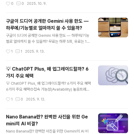
작성시간
0
0
2025. 10. 9.
나올 수 있음예: “도심 거리 배경, 황혼 무드, 인물이 걸음을
멈추고 하늘을 바라보는 장면” 같이 분위기/배경 요소도 포
함리뷰에 따르면 Sora 2는 물리 법칙, 움직임, 조명 반응
구글이 드디어 공개한 Gemini 사용 한도 —
등이 개선된 버전이라, 이런 디테일을 잘 살려주는 프롬프
하루에/기능별로 얼마까지 쓸 수 있을까?
트가 효과적임 PC Gamer+12. 카메라 앵글 & 무빙 지시
글 내용
어 사용하기“카메라 줌 인 / 패닝 / 틸트 / 트랙킹” 같은 앵
구글이 드디어 공개한 Gemini 사용 한도 — 하루에/기능
글 변화 지시어가 영상에 역동성 부여고정된 뷰만 계속 나
별로 얼마까지 쓸 수 있을까? 무료는 하루 5회, 유료는 10
오면 지루해 보일 수 있어서, 씬 전환이나 시점 변..
0~500회 · 이미지·비디오·리서치·컨텍스트 창까지 — 플
작성시간
1
1
2025. 9. 13.
랜별·기능별 정리와 실사용 팁 (포스팅용 가독성 구성) ✨
📝 먼저 알려드려요요청하신 Lifehacker 원문은 robot
s.txt 제한으로 제가 직접 열람할 수 없었습니다. 그래서 동
💡 ChatGPT Plus, 왜 업그레이드할까? 6
일 뉴스(구글이 공개한 사용 한도)를 공식 구글 도움말 페
가지 주요 혜택
이지와 The Verge / 9to5Google / Android Centra
글 내용
l 등 주요 매체 기사, 그리고 개발자용 문서(Cloud·API 쿼
💡 ChatGPT Plus, 왜 업그레이드할까? 6가지 주요 혜택
터)를 교차 확인해 원문 내용 + 추가 정보를 항목별로 정리
6가지 주요 혜택①접속 가능성(Availability) 높음트래픽
했습니다. 핵심 요약 (한눈에) 🧾무료(구글 AI 플랜 없음):
이 많은 시간대에도 Plus 사용자에게 우선 접속권이 제공
작성시간
1
0
2025. 9. 12.
Gemini 2.5 Pr..
되어, “서버 과부하로 잠시 대기 중” 메시지를 덜 보게 됩니
다. Medium②더 안정적인 응답(Reliability)무료버전보
다 더 빠르고 끊김 적은 사용 경험, 오류(hallucination)도
Nano Banana란? 완벽한 사진을 위한 Ge
조금 덜 할 가능성이 높아요. Medium③GPT-4 모델 사
mini의 AI 비결?
용 가능GPT-4가 무료버전보다 더 정교하고, 문맥 처리 능
글 내용
력과 긴 대화 유지능력이 우수합니다. Medium④새 기능
Nano Banana란? 완벽한 사진을 위한 Gemini의 AI 비