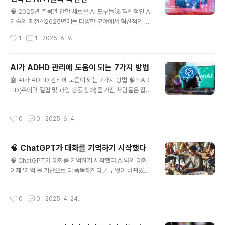
이미지로 출력!2️⃣ ChatGPT 검색 도구로 정보 수집을 빠
글 내용
르게 🔍기존 검색보다 더 깊이 있고 빠른 자료 조사!키워드
🧠 2025년 주목할 만한 새로운 AI 도구들🚀 혁신적인 AI
말고 의도를 설명하면 관련 논문, 통계, 기사 요약까지 한
기술의 최전선2025년에는 다양한 분야에서 혁신적인 AI
번에 수집찾은 정보는 다시 재질문으로 정제 가능추가 검
도구들이 등장하여 우리의 일상과 업무 방식을 변화시키고
작성시간
1
1
2025. 6. 9.
증이 필요하면 구글이나 다른 AI 검색과 병행하면 정확도
있습니다. 그 중에서도 특히 주목할 만한 새로운 AI 도구들
도 높아집..
을 소개합니다.1️⃣ Runway ML특징: 영상 편집과 합성을
위한 AI 도구로, 텍스트를 입력하면 해당 내용을 기반으로
AI가 ADHD 관리에 도움이 되는 7가지 방법
영상을 생성하거나 편집할 수 있습니다.장점:사용자 친화
글 내용
🤖 AI가 ADHD 관리에 도움이 되는 7가지 방법 🧠✨AD
적인 인터페이스다양한 AI 모델과의 통합단점:고급 기능은
HD(주의력 결핍 및 과잉 행동 장애)를 가진 사람들은 집중
유료 플랜에서만 사용 가능2️⃣ Copy.ai특징: 마케팅 카피,
력 유지, 일정 관리, 충동 조절 등에서 어려움을 겪을 수 있
블로그 글, 이메일 등 다양한 콘텐츠를 자동으로 생성해주
어요. 하지만 AI 기술을 활용하면 ADHD 증상을 보다 효과
는 AI 도구입니다.장점:다양한 템플릿 제공빠른 콘텐츠 생
작성시간
0
0
2025. 6. 4.
적으로 관리할 수 있습니다! 🚀1️⃣ 일정 및 시간 관리 ⏰🔹
성단점:생성된 콘텐츠의 품질이 일관되지 않을 수 있음3️⃣
AI 기반 일정 앱(예: Google Calendar, Notion AI)을
L..
활용하면 중요한 일정을 놓치지 않도록 자동 알림을 받을
🧠 ChatGPT가 대화를 기억하기 시작했다
수 있어요.✅ 활용법:✔ AI가 미팅, 할 일, 마감일 등을 자동
글 내용
으로 정리해 줌✔ 일정 충돌을 피하도록 추천 시간대 제안
🧠 ChatGPT가 대화를 기억하기 시작했다!AI와의 대화,
📌 추천 도구:📅 Reclaim AI – 개인 일정과 업무 일정 자
이제 '기억'을 기반으로 더 똑똑해진다✅ 무엇이 바뀌었나?
동 조정⏳ TimeCamp – 시간 추적 및 생산성 분석2️⃣ 집
ChatGPT가 ‘메모리’라는 기능을 통해 이전 대화 내용과
중력 향상 및 방..
정보를 기억할 수 있게 되었어. 예전에는 한 세션 안에서만
작성시간
0
0
2025. 4. 24.
대화 내용을 인식했지만, 이제는 세션을 넘어 정보가 축적
돼.이 변화는 단순한 ‘대화형 AI’를 넘어, 사용자를 학습하
는 개인 맞춤형 AI 비서로의 진화를 의미해.🔍 메모리 기능