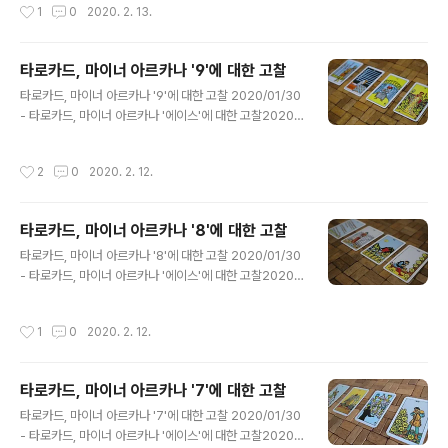
작성시간
1
0
2020. 2. 13.
020/02/04 - 타로카드, 마이너 아르카나 '4'에 대한 고찰
을 점 치는 방법을 포스팅 해 볼까 합니다. - 카드 속에서 코
2020/02/05 - 타로카드, 마이너 아르카나 '5'에 대한 고
트 카드 16장을 골..
찰2020/02/11 - 타로카드, 마이너 아르카나 '6'에 대한
타로카드, 마이너 아르카나 '9'에 대한 고찰
고찰2020/02/11 - 타로카드, 마이너 아르카나 '7'에 대
글 내용
한 고찰2020/02/12 - 타로카드, 마이너 아르카나 '8'에
타로카드, 마이너 아르카나 '9'에 대한 고찰 2020/01/30
대한 고찰2020/02/12 - 타로카드, 마이너 아르카나
- 타로카드, 마이너 아르카나 '에이스'에 대한 고찰2020/
'9'에 대한 고찰 "9"로 각 마이너 아르카나의 개인(상담자)
01/31 - 타로카드, 마이너 아르카나 '2'에 대한 고찰202
의 ..
0/02/04 - 타로카드, 마이너 아르카나 '3'에 대한 고찰20
작성시간
2
0
2020. 2. 12.
20/02/04 - 타로카드, 마이너 아르카나 '4'에 대한 고찰2
020/02/05 - 타로카드, 마이너 아르카나 '5'에 대한 고찰
2020/02/11 - 타로카드, 마이너 아르카나 '6'에 대한 고
타로카드, 마이너 아르카나 '8'에 대한 고찰
찰2020/02/11 - 타로카드, 마이너 아르카나 '7'에 대한
글 내용
고찰2020/02/12 - 타로카드, 마이너 아르카나 '8'에 대
타로카드, 마이너 아르카나 '8'에 대한 고찰 2020/01/30
한 고찰 "8"에서 각각의 마이너 아르카나의 힘이 강해진
- 타로카드, 마이너 아르카나 '에이스'에 대한 고찰2020/
후, 이번에는 그 힘이 각 개인에 반영되게 됩니다. "9"의 카
01/31 - 타로카드, 마이너 아르카나 '2'에 대한 고찰202
드를 ..
0/02/04 - 타로카드, 마이너 아르카나 '3'에 대한 고찰20
작성시간
1
0
2020. 2. 12.
20/02/04 - 타로카드, 마이너 아르카나 '4'에 대한 고찰2
020/02/05 - 타로카드, 마이너 아르카나 '5'에 대한 고찰
2020/02/11 - 타로카드, 마이너 아르카나 '6'에 대한 고
타로카드, 마이너 아르카나 '7'에 대한 고찰
찰2020/02/11 - 타로카드, 마이너 아르카나 '7'에 대한
글 내용
고찰 "7"로 사물이 비약함으로 인해, 각 마이너 아르카나들
타로카드, 마이너 아르카나 '7'에 대한 고찰 2020/01/30
의 힘이 파워 업합니다. 그래서 마이너 아르카나의 "8"은
- 타로카드, 마이너 아르카나 '에이스'에 대한 고찰2020/