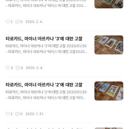
는 것이 '5'입니다. 교황 '5'는 교황과 관련이 있지만, 메이
- 타로카드, 마이너 아르카나 '에이스'에 대한 고찰 2020/
저 아르카나와는 처음으로 특별히 관련이 없습니다. '5'는
01/31 - 타로카드, 마이너 아르카나 '2'에 대한 고찰 202
'4'에서 안정을 취하고(혹은 안정..
0/02/04 - 타로카드, 마이너 아르카나 '3'에 대한 고찰 황
작성시간
2
0
2020. 2. 4.
제 '4'는 '3'에서 전진한 단계에서 일단 멈춰서는 것을 보여
줍니다. 메이저 아르카나인 '4'의 황제도 의자에 늠름하게
앉아있군요. 황제의 키워드는 '실행력 · 리더십 · 통솔력' 이
타로카드, 마이너 아르카나 '3'에 대한 고찰
지만 지금까지의 자신의 분야 안에서의 지휘라는 의미입니
글 내용
다. 더 앞으로 점점 진행해 나가는 것이 아니라 지금을 향상
타로카드, 마이너 아르카나 '3'에 대한 고찰 2020/01/30
시키기 위해 잠시 정지라는 느낌일까요? 마이너 아르카나
- 타로카드, 마이너 아르카나 '에이스'에 대한 고찰2020/
도 각각 "지금을 더 향상시키기 위해, 앞으로 더 좋아질 미
01/31 - 타로카드, 마이너 아르카나 '2'에 대한 고찰 마이
래를 위해" 한 번 멈추는 것을 의미합니다..
너 아르카나의 숫자가'3'이 되면 '2'의 상태에서 발전·번영
작성시간
3
0
2020. 2. 4.
을 나타냅니다. 메이저 아르카나 3번의 여제의 키워드도
"번영"이지요. 여제의 경우는 순수한 상태의 여교황(2번)
에서 여성성이 개화한 성인 여성이 되었다는 의미로서 해
타로카드, 마이너 아르카나 '2'에 대한 고찰
석할 수 있습니다. 즉, 무엇이든 만들 수 있는 힘을 가집니
글 내용
다. 여제 여제의 본래의 의미는 자신 본연의 모습 그대로 발
타로카드, 마이너 아르카나 '2'에 대한 고찰 2020/01/30
전과 번영을 만들어 낼 수 있는 의미를 지닙니다만, 마이너
- 타로카드, 마이너 아르카나 '에이스'에 대한 고찰 마이너
아르카나의 경우는 각각의 역할에 따르고 움직이는 것으로
아르카나의 숫자 '2'는, 에이스의 단계에서 한발 내디딘 단
각각의 속성에 근거한 것을 생성 혹은 만들어 낼 수 있다는
계로 선택 사항이 등장합니다. 또한 '2'는 여교황과 관련이
작성시간
2
0
2020. 1. 31.
것..
있습니다. 여교황도 두 기둥 사이에 앉아 있네요. 어느 쪽을
택할까?하고 둘 중에 하나를 고민하고 있거나 선택지를 앞
에 두고 골똘히 생각을 하고 있는 경우가 많습니다. 그렇기