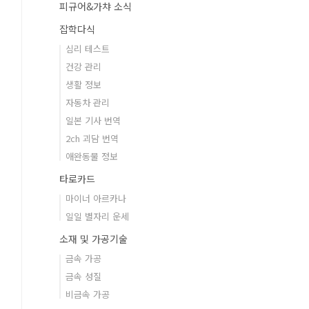
피규어&가챠 소식
잡학다식
심리 테스트
건강 관리
생활 정보
자동차 관리
일본 기사 번역
2ch 괴담 번역
애완동물 정보
타로카드
마이너 아르카나
일일 별자리 운세
소재 및 가공기술
금속 가공
금속 성질
비금속 가공