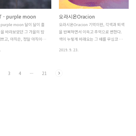
 - purple moon
오라시온Oracion
 purple moon 달이 달이 흘
오라시온Oracion 기억이란, 각색과 퇴색
을 바라보았던 그 가을의 밤
을 반복하면서 이윽고 추억으로 변한다.
쁘고, 아직은, 정말 아직이라
색이 누렇게 바래오는 그 때를 무심코 아
을 수 있을 것 같이 옆에서 숨쉬
름답다고 여겼다. 아픈 기억, 발버둥 쳤었
.
2019. 9. 23.
 시간 오늘은, 차갑게 흐려진
던 현재밖에 없었다고 생각했는데, 뒤돌
진 달빛 한 조각조차 겨울 하
아 꺼내 본 추억은 왜 이렇게 사랑스럽기
얼어버렸다. 하지만, 하지만 언
만 할까, 가슴 부풀리며 살아왔었던 날들
3
4
···
21
언젠가는 이 비가 다 그치고 난
별이 가리키는 내일을 따라 달렸었던 날
는 꼭 -
들 모든게 지금은 가질 수가 없기에 눈부
시다. 돌아갈 수 없기에, 반짝인다. -