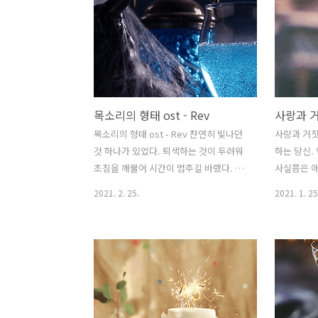
할 시간이 없다. 말없이, 말없이 결말을 향
しさのア
해 조용히 도달하는 그 모습을 두 눈에 새
っと加速
기는 것 밖에는, 할 수 있는게 없다.
すように─
튀겨서 떠
묻고 싶어 
가 갔다가 
목소리의 형태 ost - Rev
사랑과 거
은 더 가속해
목소리의 형태 ost - Rev 찬연히 빛나던
사랑과 거짓
것 하나가 있었다. 퇴색하는 것이 두려워
하는 당신.
초침을 깨물어 시간이 멈추길 바랬다. 가
사실쯤은 애
장 외로움이 들지 않는 구석이라면 계속
싱거운 고백
2021. 2. 25.
2021. 1. 25
꿈꾸며 잠들어 있을 수 있겠지 아무것도
소를 흘렸던
잊지 않고 계속해서 반짝일 수 있겠지 하
정한 감정에
고
이 예뻐서 
밝아서 사랑
서도 속기로
반복하기로 