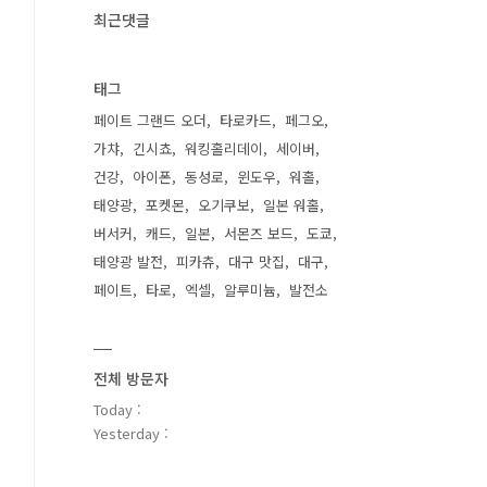
최근댓글
태그
페이트 그랜드 오더
타로카드
페그오
가챠
긴시쵸
워킹홀리데이
세이버
건강
아이폰
동성로
윈도우
워홀
태양광
포켓몬
오기쿠보
일본 워홀
버서커
캐드
일본
서몬즈 보드
도쿄
태양광 발전
피카츄
대구 맛집
대구
페이트
타로
엑셀
알루미늄
발전소
전체 방문자
Today :
Yesterday :