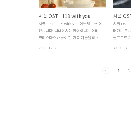
셔플 OST - 119 with you
셔플 OST
셔플 OST - 119 with you 어느새 12월이
셔플 OST -
왔습니다. 시내에서는 카페에서는 이미
러가는 모습
크리스마스 캐롤이 한 가득 겨울을 메웠
슬프고도 기
습니다. 마음 속 한 켠에 어둑하니 남아있
면 손에 잡
2019. 12. 2.
2019. 12. 1
는 구석은 트리의 환한 불빛에도 아직 가
듯 느껴지는
시지 않나봅니다. 노력하겠습니다. 스물
하늘에 작아
아홉이 되어, 더욱 바뀌도록 좋은 사람이
얀 숨결에 
1
2
되도록 #이_비가_그칠_떄까지 -
젠가는 꼭 
다면 언젠가