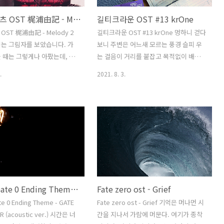
판도라하츠 OST 梶浦由記 - Melody 2
길티크라운 OST #13 krOne
ST 梶浦由記 - Melody 2
길티크라운 OST #13 krOne 멍하니 걷다
는 그림자를 보았습니다. 가
보니 주변은 어느새 모르는 풍경 슬피 우
 때는 그렇게나 아팠는데, 점
는 걸음이 거리를 붙잡고 목적없이 배회
는 발자욱들을 하나 둘 세다
하던 시선이 흐트러졌다. 핸드폰을 들어
.
2021. 8. 3.
 저어만치 멀리 가버린 그가
의미없이 전화번호부를 뒤적이다 애꿎은
이제는 그의 목소리도 말라버
꺼진 핸드폰의 화면만 문지른다. 그리고
소리도 녹슬었으며, 짧게 걸었
다시 시야는 낮선 풍경으로.
 빛이 바래버렸습니다. 갈림
, 결국에는 같은 길을 갈 수 없
그래도, 그 짧은 여정을 부정하
. 행복했었으니까, 즐거웠으
정 하나는 진실되었으니까.
Steins;Gate 0 Ending Theme - GATE OF STEINER (acoustic ver.)
Fate zero ost - Grief
te 0 Ending Theme - GATE
Fate zero ost - Grief 기억은 머나먼 시
R (acoustic ver.) 시간은 너
간을 지나서 가람에 머문다. 여기가 종착