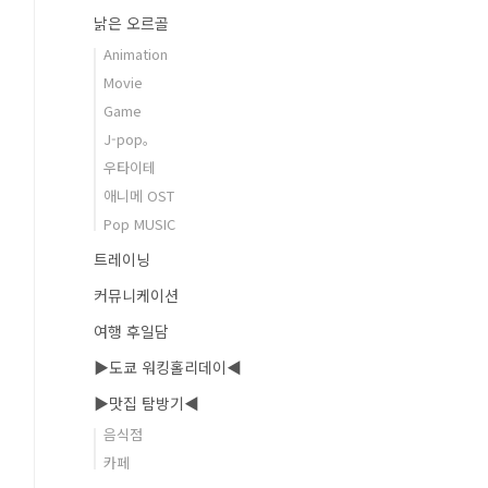
낡은 오르골
Animation
Movie
Game
J-pop。
우타이테
애니메 OST
Pop MUSIC
트레이닝
커뮤니케이션
여행 후일담
▶도쿄 워킹홀리데이◀
▶맛집 탐방기◀
음식점
카페