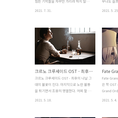
힘든 기억들을 자꾸만 가리려 하지 말아
무나도 슬프
요. 그 때, 당신은 아무 잘못이 없었고, 당
물처럼 멈추
2021. 7. 31.
2021. 5. 25
신을 사랑하는 나는 그 흉터를 하나도 신
둡고도 차가
경쓰지 않으니까요.
우리는 하
리며 새로운
리는 무엇
별은 밝게 
질거야 이 
리는 하늘
크르노 크루세이드 OST - 최후의 나날
크르노 크루세이드 OST - 최후의 나날 그
Fate Gr
대의 불꽃이 진다. 마지막으로 노란 불똥
은 학 OST
을 튀기면서 조용히 명멸한다. 어찌 할 바
Grand O
없이 두 손으로 옴츠려보지만, 한 없이 작
OST - 
2021. 5. 18.
2021. 5. 4.
아지기만 하는 당신을 막을 수가 없다. 슬
はずませ 
프게 슬프게 작은 별 조각을 떨어뜨리며
弾きなが
사라져가는 것에게, 이별 한 마디 말도 전
星々 私の