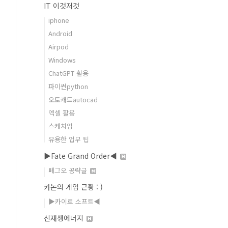
IT 이것저것
iphone
Android
Airpod
Windows
ChatGPT 활용
파이썬python
오토캐드autocad
엑셀 활용
스케치업
유용한 업무 팁
▶Fate Grand Order◀
페그오 공략글
카논의 게임 근황 : )
▶카이로 소프트◀
신재생에너지