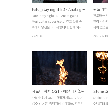
Fate_stay night ED - Anata ga Ita Mori guitar cover (solo)
Fate_stay night ED - Anata ga Ita
판도라하츠 O
Mori guitar cover (solo) 깊고 깊은 숲
멀리 사라지
속에서 당신을 그리워합니다. 함께 지냈
까이 있었을
던 여러 날들의 그림자를 찾아보다 문득
차 멀어져가
2021. 8. 13.
2021. 8. 10
당신의 웃음기 어린 미소가 떠올랐습니
보니 어느새
다. 그 기억에 닿고 싶어서 손을 뻗어보지
보입니다. 
만 한참을 덧없이 허공만 내저어버립니
리고, 웃음
다. 당신을 만나고 싶어서 계속, 만나고 싶
던 밤거리는
다고 계속 생각합니다. 잠들 수 없는 밤을
길의 끝에서
넘어서, 당신이 남겨둔 추억과 아픔에 감
었습니다. 
싸여서 조용히 잠이 들어버렸으면 합니
지 않습니다
다. 깊고 깊은 이 숲 속에서.
니까 내 감
사노바 위치 OST - 애달파서(OST, サノバウィッチ)
사노바 위치 OST - 애달파서(OST, サノ
Steins;Ga
バウィッチ) 흉터처럼 남아있는, 지우기
OF STEINE