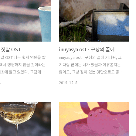
ポジーとペリジー 明日はも
して あなたのもとへ届きま
── 소리의 소립자 굴리고
오르는 아련한 생각 튕기면서
반짝이는 별들 내 은하에 왔다
쓸쓸한 아포지와 페리지 내일
짓말 OST
inuyasya ost - 구상의 끝에
서 당신 곁으로 갈 수 있도록―――
말 OST 너무 쉽게 영원을 말
inuyasya ost - 구상의 끝에 기다림, 그
 역시 영원하지 않을 것이라는
기다림 끝에는 네가 있을까 여유롭지는
초에 알고 있었다. 그럼에도
않아도, 그냥 같이 있는 것만으로도 좋은
에 고개를 끄덕이며 옅은 미
날을 겨울은 깊어오는데 아직 나의 숨결
.
2019. 12. 8.
 건, 세상 가장 유약하고 불안
은 그저 하얗게 얼기 시작할 뿐이다. -
 기대를 거는 당신의 순수함
그 무모한 눈빛이 울컥할 만큼
 앞에서 우리는 언제나 알면
 한다. 또 한 번 같은 실수를
한다. -