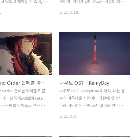
고 덧없고 제어할 수 없어, 강
역이며, 여기가 말미 흔드는 바깥의 파도
지 않지 우주는 공허하며 어
소리도 이 곳에서는 저물어버린다. 고요
.
2021. 5. 19.
워 그 존재를 정의할 수 없어
만이 잠식하여, 비탄 또한 없으며 무음의
늘을 표류하기만하지 눈물을 흘
주마등만이 기나긴 통로를 향해 늘어섰
 세계로 도약을 약속하며 우
다. 노이즈 섞인 흑백 영화와 같이 흐르는
을 위해 존재하는지 이야기해줘
수많은 상념 미련, 시간, 그리고 온도 괴로
타오르지만 그들은 결국 사라
움도 무감에 삼켜져, 걸어나간 끝에는 우
순간을 마지막으로 영원히 우
윳빛 유리문이 있다. 문득, 돌아본 뒤편으
을 표류하게 될거야
로 누군가가 마침 걸어나가려 하고 있었
다. 우연히 눈길이 얽힌 그 동洞 안에서 잠
시나마 색이 돌아왔다. 안녕, 하고 눈짓하
Fate Grand Order 은혜를 아이돌로 갚은 학 OST - 나의 은하
나루토 OST - RainyDay
며 사라지는 뒷모습에 심장에 금이 간 듯
이 따끔했던건 착각일까. 기억해보려 했
and Order 은혜를 아이돌로 갚
나루토 OST - RainyDay 피어라, 너는 충
지만, 기억나지 않는다. 알려고 해봤지만,
 - 나의 은하 私の銀河 Fate
분히 아름다운 사람이니 좌절에 꺾이지
머릿 속은 이미 하얗다. 다만, 다시는 엇갈
rder 은혜를 아이돌로 갚은 학
마라 비바람에 무릎 꿇지 말아라 앞으로
릴 수 없을..
나의 은하 音の素粒子 ころばせ
나아가길 멈추지 말아라 너 자신을 미워
2021. 3. 3.
浮かび上がる 淡い想い つま
하지 마라 모든 괴로움의 조각이 날카롭
ら問いかけたい またたく
게 너의 발 밑에 모여든대도 앞으로, 앞으
銀河に 行ったり来たり さみ
로 나아가면 끝은 있다.