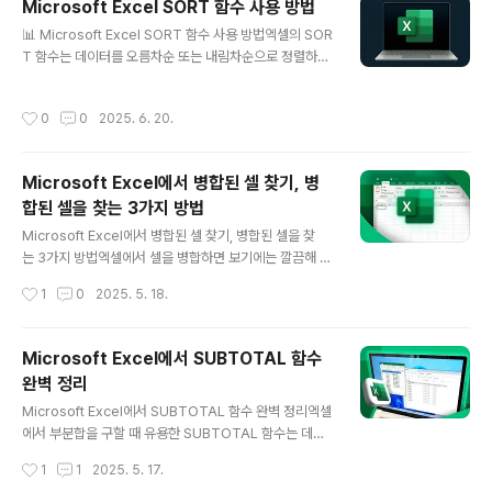
Microsoft Excel SORT 함수 사용 방법
하는 것이 번거롭다.✔ 해결: 엑셀의 예산 관리 템플릿을 사
글 내용
📊 Microsoft Excel SORT 함수 사용 방법엑셀의 SOR
용하면 기본 틀이 자동으로 세팅됨. 💡 활용 예시:✅ Micr
T 함수는 데이터를 오름차순 또는 내림차순으로 정렬하는
osoft 제공 무료 예산 템플릿 활용✅ 지출 카테고리(식비,
강력한 도구입니다. 기존의 "정렬" 기능과 달리, 동적 배열
교통비, 고정비 등)를 자동 정리📊 2. SUM 및 IF 함수로
을 사용하여 정렬된 결과를 자동으로 업데이트할 수 있습
자동 계산하기 🔢📌 문제: 매번 수입, 지출을 수동으로 계
작성시간
0
0
2025. 6. 20.
니다.🔹 SORT 함수 기본 사용법구문:=SORT(배열, [정
산해야 한다.✔ 해결: SUM, IF 함..
렬_기준_열], [정렬_순서], [별도_정렬_방식]) 인수설명기
본값배열정렬할 데이터 범위필수[정렬_기준_열]정렬 기준
Microsoft Excel에서 병합된 셀 찾기, 병
이 될 열(숫자로 지정, 1부터 시작)1[정렬_순서]1: 오름차
합된 셀을 찾는 3가지 방법
순, -1: 내림차순1[별도_정렬_방식]TRUE(행 기준 정렬),
글 내용
FALSE(열 기준 정렬)FALSE🔹 기본 정렬 예제1️⃣ 한 개의
Microsoft Excel에서 병합된 셀 찾기, 병합된 셀을 찾
열을 기준으로 정렬=SORT(A2:A10)👉 A2:A10 범위
는 3가지 방법엑셀에서 셀을 병합하면 보기에는 깔끔해 보
를 오름차순으로 정렬합니다.2️⃣ ..
이지만, 데이터 분석이나 정렬, 수식 적용 시 문제가 발생할
작성시간
1
0
2025. 5. 18.
수 있습니다.따라서 병합된 셀을 빠르게 찾아서 수정하는
방법을 익히는 것이 중요합니다.🛠 병합된 셀을 찾는 3가
지 방법1️⃣ 찾기 및 선택 기능 사용 (가장 쉬운 방법)Excel
Microsoft Excel에서 SUBTOTAL 함수
의 "찾기 및 선택" 기능을 활용하면 빠르게 병합된 셀을 찾
완벽 정리
을 수 있습니다.✅ 단계별 방법:엑셀을 실행하고 병합된 셀
글 내용
을 찾을 범위를 선택상단 메뉴에서 "홈" → "찾기 및 선택"
Microsoft Excel에서 SUBTOTAL 함수 완벽 정리엑셀
→ "이동 옵션" 클릭"옵션" 버튼을 누른 후 "형식" 선택"형
에서 부분합을 구할 때 유용한 SUBTOTAL 함수는 데이
식 선택" 창에서 "맞춤" → "맞춤 설정" 클릭"셀 병합" 옵션
터 필터링 시에도 자동으로 조정되며,숨겨진 행을 제외하
작성시간
1
1
2025. 5. 17.
을 체크하고 "확인""찾기 및 선택" 창에서 "..
고 계산할 수도 있어 매우 강력한 함수입니다.✅ SUBTO