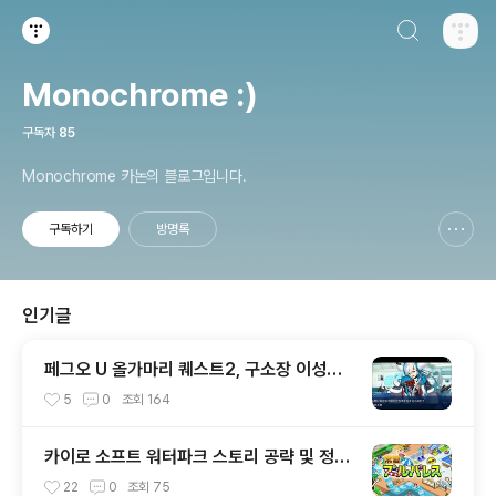
검색하기
티스토리
Monochrome :)
구독자
85
Monochrome 카논의 블로그입니다.
구독하기
방명록
신고하기 레이어
열기
인기글
페그오 U 올가마리 퀘스트2, 구소장 이성의
신 아쿠아마리 공략전
5
0
조회
164
카이로 소프트 워터파크 스토리 공략 및 정보
글
22
0
조회
75