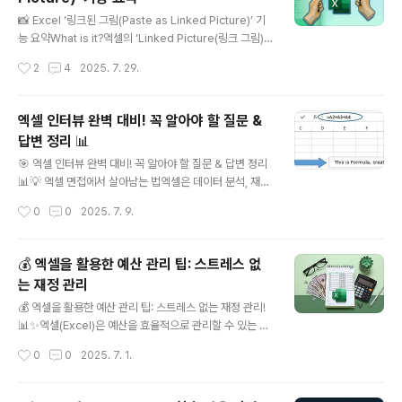
soft.com2. Excel 테이블로 업그레이드, 자동 적용되는
글 내용
공정 효율화Excel 범위를 '테이블' 서식으로 변환하면 새
📸 Excel ‘링크된 그림(Paste as Linked Picture)’ 기
행 추가 시에도 서식·수식·드롭다운이 자동 적용되어 손쉽
능 요약What is it?엑셀의 ‘Linked Picture(링크 그림)’
고 안정적인 데이터 관리가 가능합니다.유지보수가 쉬워지
도구는 셀 범위나 차트를 캡처한 후 이미지 형태로 붙여 넣
작성시간
2
4
2025. 7. 29.
고 오타 또는 전반적인 일관성 오류를 크게 줄일 수 있어요.
지만, 원본 데이터 변경 시 자동 업데이트됩니다.기본적인
icaew...
그림과 달리 **항상 실시간으로 변하는 대시보드 업데이
트용 뷰(view)**를 제공하므로 실무에서 유용합니다.🛠️
엑셀 인터뷰 완벽 대비! 꼭 알아야 할 질문 &
활용 방법: 단계별 따라하기원본 셀 범위 선택KPI 표, 요약
답변 정리 📊
테이블, 작은 차트 등 원하는 영역을 일반 셀 범위로 선택합
글 내용
니다 (단 Excel Table, PivotTable은 제외해야 합니다).
🎯 엑셀 인터뷰 완벽 대비! 꼭 알아야 할 질문 & 답변 정리
복사(Ctrl+C)붙여넣을 위치로 이동 후[Home > Paste
📊💡 엑셀 면접에서 살아남는 법엑셀은 데이터 분석, 재무
▼ > Linked Picture] 또는 단축키 Alt > H >..
관리, 보고서 작성 등 다양한 분야에서 필수적인 도구입니
작성시간
0
0
2025. 7. 9.
다. 따라서 많은 기업들이 엑셀 활용 능력을 면접에서 평가
하죠!오늘은 엑셀 면접에서 자주 나오는 질문과 답변을 정
리해 드릴게요. 📝🔥 1. 기본 개념 질문 (기초부터 탄탄히!)
💰 엑셀을 활용한 예산 관리 팁: 스트레스 없
📌 Q1. 엑셀에서 '셀(Cell)'과 '워크시트(Worksheet)'의
는 재정 관리
차이는?✅ 셀(Cell): 데이터가 입력되는 기본 단위 (예: A1,
글 내용
B2)✅ 워크시트(Worksheet): 여러 개의 셀로 구성된 하
💰 엑셀을 활용한 예산 관리 팁: 스트레스 없는 재정 관리!
나의 시트 (엑셀 파일 내 여러 개의 시트 포함 가능) 📌 Q2.
📊✨엑셀(Excel)은 예산을 효율적으로 관리할 수 있는 강
엑셀에서 가장 많이 사용하는 함수는?✅ SUM(), AVERA
력한 도구입니다!자동 계산, 시각적 데이터 분석, 맞춤형 예
작성시간
0
0
2025. 7. 1.
GE(), IF..
산 계획까지 가능하죠. 📌 이번 글에서는 엑셀을 활용하여
예산을 쉽게 관리하는 실용적인 팁을 소개합니다. 🏦 1. 예
산 템플릿 활용하기 📋📌 문제: 매달 수입과 지출을 정리