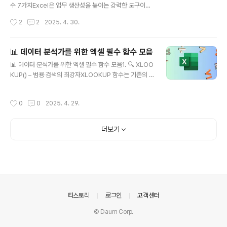
용 🔍데이터가 추가될 때 자동으로 서식 확장정렬 및 그룹
수 7가지Excel은 업무 생산성을 높이는 강력한 도구이지
화 기능 활용 가능수식 적용 시 자동 업데이트📌 테이블 만
만,작은 실수 하나가 업무 신뢰를 무너뜨리고 심각한 결과
작성시간
2
2
2025. 4. 30.
들기 (단축..
로 이어질 수 있습니다. 특히 대규모 데이터나 수식, 보고서
에 관여하는 직무라면 더욱 주의가 필요합니다.아래는 직
장을 위협할 수 있는 대표적인 엑셀 실수들과 그 예방법입
📊 데이터 분석가를 위한 엑셀 필수 함수 모음
니다.1. ❌ 잘못된 수식 사용 – 결과 왜곡의 지름길수식을 잘
글 내용
📊 데이터 분석가를 위한 엑셀 필수 함수 모음1. 🔍 XLOO
못 사용하면 데이터의 정확도가 떨어지고, 전반적인 분석
KUP() – 범용 검색의 최강자XLOOKUP 함수는 기존의 V
신뢰도가 무너집니다. 예를 들어 VLOOKUP 사용 시 범위
LOOKUP과 HLOOKUP을 대체하는 강력한 함수야.​사용
참조를 잘못 설정하거나, IFERROR로 무작정 오류를 숨기
법:=XLOOKUP(찾을_값, 검색_범위, 반환_범위, [찾을_
는 식의 처리 방식은 잘못된 결과를 부추깁니다.예방법:IN
작성시간
0
0
2025. 4. 29.
수_없을_때], [일치_모드], [검색_모드]) 예시:제품 ID를 기
DEX + MATCH 조합처럼 더 정확하고 유연한 함수 사용
준으로 가격을 찾을 때:​=XLOOKUP("P1001", A2:A10
을 고려하세요...
0, B2:B100, "없음") → A열에서 "P1001"을 찾아 B열의
더보기
해당 가격을 반환하고, 없으면 "없음"을 표시해.2. 🧮 SU
MIFS() – 조건부 합계 계산SUMIFS 함수는 여러 조건을
만족하는 데이터의 합계를 구할 때 사용해.​사용법:=SUMI
FS(합계_범위, 조건_범위1, 조건1, [조건_범위2, 조건2], ..
의안내
티스토리
로그인
고객센터
© Daum Corp.