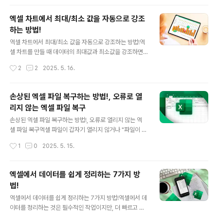
TAL 함수의 기본 구조=SUBTOTAL(function_num, r
ef1, [ref2], ...) 인수설명필수 여부예제 값function_nu
엑셀 차트에서 최대/최소 값을 자동으로 강조
m수행할 계산 유형 (SUM, AVERAGE 등)✅ 필수9 (SU
하는 방법!
M)ref1계산할 범위✅ 필수A2:A10[ref2]추가로 계산할
글 내용
범위 (선택 사항)선택B2:B10📌 function_num 값과 역
엑셀 차트에서 최대/최소 값을 자동으로 강조하는 방법!엑
할숫자기능숨겨진 행 포함?숫자기능숨겨진 행 포함?1AVE
셀 차트를 만들 때 데이터의 최대값과 최소값을 강조하면
RAGE(평균)✅101AVERAGE(평균)❌2COUNT(개수)
한눈에 중요한 정보를 파악할 수 있습니다! ✅하지만, 매번
작성시간
2
2
2025. 5. 16.
✅102COUNT(개수..
수동으로 색을 변경하는 건 번거롭죠? 😅👉 엑셀의 조건
부 서식 및 차트 기능을 활용하면 자동으로 최대/최소 값을
강조할 수 있습니다! 🚀🎯 1️⃣ 엑셀 차트에서 최대값과 최
손상된 엑셀 파일 복구하는 방법!, 오류로 열
소값 강조하기우선, 기본적인 차트를 만든 후, 최대/최소 값
리지 않는 엑셀 파일 복구
을 강조하는 방법을 알아보겠습니다.🔹 단계 1: 기본 차트
글 내용
만들기엑셀에서 데이터 범위를 선택합니다.삽입 → 차트
손상된 엑셀 파일 복구하는 방법!, 오류로 열리지 않는 엑
→ 원하는 차트 유형을 선택합니다.🔹 단계 2: 최대/최소
셀 파일 복구엑셀 파일이 갑자기 열리지 않거나 "파일이 손
값을 구하는 보조 열 추가원래 데이터 옆에 새로운 보조 열
상되었습니다" 라는 메시지가 뜬 적 있나요? 😱중요한 데
작성시간
1
0
2025. 5. 15.
을 추가합니다.최대값과 최소값만 표시하는 공식을 입력합
이터를 잃지 않기 위해 엑셀 파일을 복구하는 방법을 소개
니다.📌 최대값 ..
해 드릴게요! 🚀✅ 1️⃣ 엑셀의 기본 복구 기능 사용하기엑
셀 자체적으로 손상된 파일을 복구하는 기능이 있습니다.
엑셀에서 데이터를 쉽게 정리하는 7가지 방
🔹 방법:엑셀을 열고 파일 → 열기 선택손상된 파일을 선택
법!
한 후 열기 버튼 옆의 화살표 클릭열기 및 복구 선택복구 또
글 내용
는 데이터 추출 선택📌 복구: 파일을 최대한 복구📌 데이터
엑셀에서 데이터를 쉽게 정리하는 7가지 방법!엑셀에서 데
추출: 셀 값만 복구 (서식은 복원되지 않음)✅ 2️⃣ 이전 버전
이터를 정리하는 것은 필수적인 작업이지만, 더 빠르고 효
으로 복원하기윈도우에서는 파일의 이전 버전을 복구할 수
율적인 방법이 있습니다! 🚀이번 가이드에서는 엑셀에서