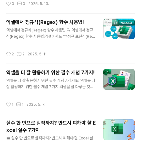
작성시간
0
0
2025. 5. 13.
있습니다.🔹 방법:손상된 파일을 오른쪽 클릭속성 → 이전
데이터를 정리하는 7가지 스마트한 방법을 소개합니다.🔍
버전 탭으로..
1. 정렬(Sort) 기능 활용하기✅ 데이터 크기, 날짜, 이름 순
서대로 정렬 가능✅ 홈(Home) → 정렬 및 필터(Sort & F
엑셀에서 정규식(Regex) 함수 사용법!
ilter) → 사용자 지정 정렬(Custom Sort) 선택✅ 오름차
글 내용
엑셀에서 정규식(Regex) 함수 사용법!🔍 엑셀에서 정규
순(Ascending) 또는 내림차순(Descending) 정렬 가
식(Regex) 함수 사용법!엑셀에서도 **정규 표현식(Reg
능💡 TIP: 다중 기준 정렬을 사용하면 이름순 + 날짜순 정
ex)**을 활용할 수 있다는 사실, 알고 계셨나요? 🤔엑셀
렬도 가능!🔄 2. 자동 필터(AutoFilter) 사용하기✅ 필요
은 기본적으로 정규식을 지원하지 않지만, 새로운 함수를
없는 데이터 숨기고, 원하는 데이터만 표시 가능✅ 데이터
작성시간
2
2
2025. 5. 11.
사용하면 정규식 기반의 검색, 추출, 변환이 가능합니다!오
(Data) → 필터(Filter..
늘은 엑셀에서 Regex 함수를 활용하는 방법을 쉽게 설명
해 드릴게요. 🚀🧐 정규식(Regex)란?✔ **정규 표현식
엑셀을 더 잘 활용하기 위한 필수 개념 7가지!
(Regular Expression, Regex)**은 문자열에서 특정
글 내용
패턴을 찾거나 변환할 때 사용하는 강력한 도구입니다.✔
엑셀을 더 잘 활용하기 위한 필수 개념 7가지!📊 엑셀을 더
엑셀에서도 정규식을 활용하면 복잡한 데이터 처리 작업을
잘 활용하기 위한 필수 개념 7가지!엑셀을 잘 다루는 것은
더 빠르고 정확하게 수행할 수 있습니다.📌 예시이메일 주
데이터 분석, 문서 관리, 자동화 등 다양한 작업에서 필수적
소에서 도메인만 추출하기특정 패턴이 포함된 데이터만 필
인 스킬입니다.하지만 기본적인 수식과 표를 만드는 것만
작성시간
1
1
2025. 5. 7.
터링전..
으로는 엑셀의 진짜 힘을 100% 활용했다고 볼 수 없죠!이
번 포스팅에서는 엑셀을 더 효율적으로, 스마트하게 활용
하기 위해 반드시 알아야 할 개념 7가지를 소개합니다! 🚀
실수 한 번으로 실직까지? 반드시 피해야 할 E
1️⃣ 엑셀 테이블 활용하기 🏗️엑셀에서 단순한 데이터를 *
xcel 실수 7가지
*"테이블(Table)"**로 변환하면 여러 가지 강력한 기능
글 내용
을 활용할 수 있습니다.✅ 테이블을 사용하면?자동 필터 적
💼 실수 한 번으로 실직까지? 반드시 피해야 할 Excel 실