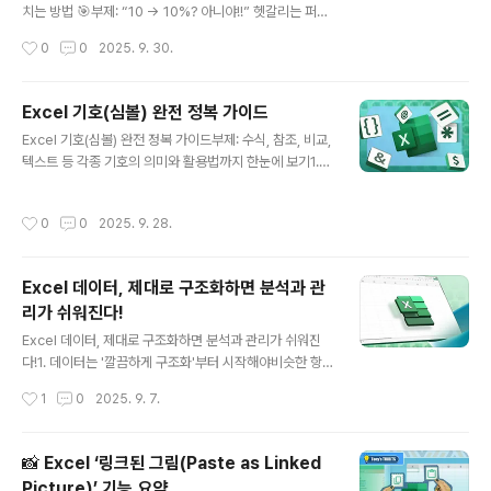
우 등에 유용하다”라고 설명함. Microsoft 지원2. 문법 &
치는 방법 🎯부제: “10 → 10%? 아니야!!” 헷갈리는 퍼센
인수 설..
트 오류 해결 가이드😖 자주 겪는 문제 상황들이미 입력해
작성시간
0
0
2025. 9. 30.
둔 숫자를 퍼센트 형식으로 바꾸면 값이 100배 커져서 “1
000%”처럼 보여버림퍼센트 형식을 적용해도 변화가 없
는 경우숫자가 텍스트 형식이라 퍼센트 형식이 적용되지
Excel 기호(심볼) 완전 정복 가이드
않거나 이상하게 보이는 경우✅ 문제의 원인 & 핵심 개념E
글 내용
Excel 기호(심볼) 완전 정복 가이드부제: 수식, 참조, 비교,
xcel은 퍼센트 형식(%)을 적용할 때 내부적으로 값 × 10
텍스트 등 각종 기호의 의미와 활용법까지 한눈에 보기1.
0을 해서 표시함. 예를 들어, 셀에 0.1이 들어있으면 퍼센
기본 연산 기호 & 비교/논리 연산자기호의미 / 역할예시 /
트 형식 적용 시 10%로 보이는 거고, 만약 10이라는 값을
사용법+덧셈 연산자=A1 + B1-뺄셈 / 음수 기호=A2 - 1
가진 셀에 퍼센트 형식을 적용하면 Excel은 10 × 100 =
작성시간
0
0
2025. 9. 28.
0 또는 =-5*곱셈 연산자=C3 * D3/나눗셈 연산자=C4 /
1000%로 표시함.즉, 퍼센트 형식을 적용하기 전에 숫..
2^거듭제곱 (제곱, 세제곱 등)=A1 ^ 2 → A1의 제곱=비
교 또는 수식 시작 기호수식은 항상 = 로 시작. 예: =SUM
Excel 데이터, 제대로 구조화하면 분석과 관
(A1:A10) 비교로도 사용됨: =A1 = B1 → TRUE / FALS
리가 쉬워진다!
E같지 않음 (not equal)=A1 B1> / 크다 / 작다=A1 > 10
글 내용
0 또는 =B1 >= / 크거나 같다 / 작거나 같다=A1 >= 50
Excel 데이터, 제대로 구조화하면 분석과 관리가 쉬워진
등&문자열 연결"Hello " & "World"..
다!1. 데이터는 '깔끔하게 구조화'부터 시작해야비슷한 항
목은 같은 열에 정리하고, 각 행에는 일관성 있는 데이터만
작성시간
1
0
2025. 9. 7.
포함하세요.데이터 범위에는 빈 행이나 열을 두지 마세요.
필터링이나 자동선정 기능이 제대로 작동하지 않을 수 있
습니다.중요한 정보는 데이터 범위 바깥에 두지 않고, 열 이
📸 Excel ‘링크된 그림(Paste as Linked
름은 꾸미되 첫 줄에 확실히 구분하세요.support.micro
Picture)’ 기능 요약