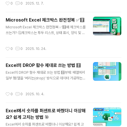
작성시간
0
0
2025. 12. 7.
줄이고 직관성 ↑✔ 워크북/시트 전체에..
말합니다. 영어권에서는 “double unary” 혹은 “doubl
e negative” 라고 부릅니다. exceljet.net+1이 연산자
는 특히 TRUE / FALSE 같은 논리값(Boolean) 을 숫자
Microsoft Excel 체크박스 완전정복 ✅🧮
1 / 0으로 변환(강제 형변환)할 때 쓰입니다. exceljet.ne
글 내용
Microsoft Excel 체크박스 완전정복 ✅🧮왜 체크박스를
t+1일반적으로 Excel 함수(예: SUMPRODUCT, 배열/
쓰는가? 🤔체크박스는 투두 리스트, 상태 표시, 양식 및 대
Array 수식 등)에서는 숫자 연산이 가능해야 올바르게 동
시보드 등 인터랙티브한 스프레드시트를 만들 때 매우 유
작하기 때문에, 논리값을 숫자값으로 바꾸는 것이 필요할
용합니다.Excel 내에서 체크박스의 선택 상태(체크됨/체
때가 많습니다.즉 “TRUE → 1”, “FALSE → 0”을 빠르게
작성시간
0
0
2025. 10. 24.
크안됨)를 TRUE / FALSE 값으로 제어할 수 있어, 수식이
..
나 조건부 서식 등과 연동이 가능해요. Microsoft 지원+1
최근 버전에서는 삽입 방식이 더 간편해졌고(예: 셀 범위 선
Excel의 DROP 함수 제대로 쓰는 방법 🧮
택 후 체크박스 자동 삽입) 이는 사용자 경험을 크게 개선했
글 내용
습니다. How-To Geek+1체크박스 넣는 방법 🧩1) 새
Excel의 DROP 함수 제대로 쓰는 방법 🧮부제: 배열에서
체크박스 삽입하기Excel 리본 메뉴에서 삽입 → 체크박스
일부 행/열을 ‘버리는(drop)’ 방식으로 데이터 가공하는
(Insert → Checkbox) 버튼을 사용하면 됩니다. 일부 버
초간단 함수1. DROP 함수란?DROP 함수는 배열(array)
전에서는 삽입 대상 셀 범위를 먼저 선..
에서 시작 또는 끝 부분의 행(row) 또는 열(column) 을
작성시간
0
0
2025. 10. 4.
일정 개수만큼 제거한 새로운 배열을 반환하는 함수야.예
를 들어, 표의 헤더나 요약 행(footer)을 없애고 순수 데이
터만 추출하고 싶을 때 유용하지.이 함수는 Excel for Mic
Excel에서 숫자를 퍼센트로 바꿨더니 이상해
rosoft 365(윈도우·Mac) 및 Excel 웹 버전에서 지원됨.
요? 쉽게 고치는 방법 🎯
Microsoft 지원+1Microsoft 공식 문서에서는, “보고서
글 내용
의 헤더 및 바닥 행을 제거해서 순수 데이터만 제공하는 경
Excel에서 숫자를 퍼센트로 바꿨더니 이상해요? 쉽게 고