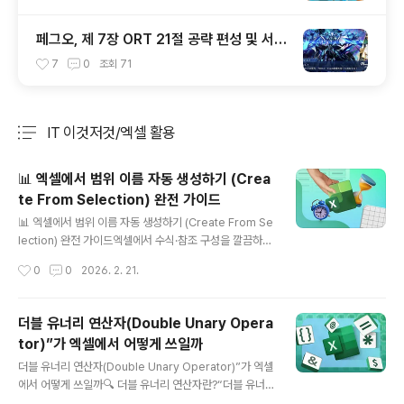
페그오, 제 7장 ORT 21절 공략 편성 및 서번
트 출전 순서 공략
7
0
조회
71
IT 이것저것/엑셀 활용
분류 전체보기
주요 글 목록
📊 엑셀에서 범위 이름 자동 생성하기 (Crea
te From Selection) 완전 가이드
글 내용
📊 엑셀에서 범위 이름 자동 생성하기 (Create From Se
lection) 완전 가이드엑셀에서 수식·참조 구성을 깔끔하고
효율적으로 만들려면 “범위에 이름 붙이기(Named Ran
작성시간
0
0
2026. 2. 21.
ges)”가 매우 유용합니다. 그런데 하나씩 수동으로 이름
을 지정하는 것은 시간 소모·오타 발생 위험↑ 입니다. 이럴
때 “Create From Selection” 기능을 쓰면 머리글(헤
더블 유너리 연산자(Double Unary Opera
더) 기반으로 이름을 자동 생성해서 반복 작업을 대폭 줄일
tor)”가 엑셀에서 어떻게 쓰일까
수 있습니다.🧠 왜 범위 이름을 쓰는가? (기본 개념)✔ 셀
글 내용
주소 대신 식별자 사용→ “A2:A12” 대신 “Sales_Q1”
더블 유너리 연산자(Double Unary Operator)”가 엑셀
같은 이름으로 공식이 더 읽기 쉬움✔ 수식 가독성·유지 보
에서 어떻게 쓰일까🔍 더블 유너리 연산자란?“더블 유너
수성 향상→ 특수한 범위가 많을수록 이름 쓰는 것이 오류
리 연산자”는 -- 처럼, 마이너스 기호를 두 번 붙이는 것을