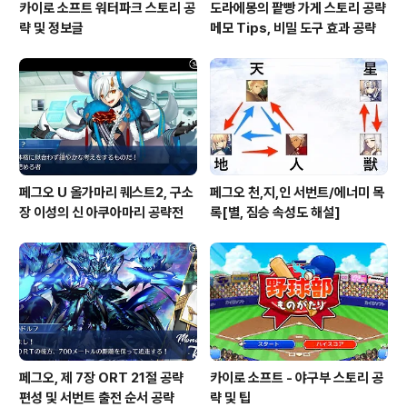
카이로 소프트 워터파크 스토리 공
도라에몽의 팥빵 가게 스토리 공략
략 및 정보글
메모 Tips, 비밀 도구 효과 공략
페그오 U 올가마리 퀘스트2, 구소
페그오 천,지,인 서번트/에너미 목
장 이성의 신 아쿠아마리 공략전
록[별, 짐승 속성도 해설]
페그오, 제 7장 ORT 21절 공략
카이로 소프트 - 야구부 스토리 공
편성 및 서번트 출전 순서 공략
략 및 팁