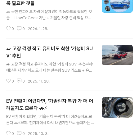
체크리스트입니다.🧰 1️⃣ 신뢰할 수 있는 정비소(정비공)
록 필요한 것들
글 내용
선택하기✅ 가장 중요한 첫 번째 단계는 수리할 곳을 검증
🚗 극한 한파에도 차량이 문제없이 작동하도록 필요한 것
하는 것입니다.경험 많고 평판 좋은 정비소를 찾아야 합니
들— HowToGeek 기반 + 겨울철 차량 준비 핵심 요소
다.주변 지인 추천, 온라인 리뷰(Google, Yelp, RepairP
완전 정리겨울의 극한 추위는 차량 성능과 안전에 큰 영향
al 등) 등을 참고해 투명한 견적/설명, 고객 리뷰가 높은 곳
0
0
2026. 1. 28.
을 줍니다. HowToGeek에서 정리한 “추운 날씨에 차가
을 선..
진짜 필요로 하는 것들”을 중심으로, 엔진·시동·안전·장비
측면에서 꼭 챙겨야 할 항목을 정리했습니다.❄️ 1) 필수 냉
🚙 고장 걱정 적고 유지비도 착한 ‘가성비 SU
각계 준비 — 부동액 & 냉각수 점검❗ 추운 날씨에 냉각수가
얼면 엔진 손상·과열 문제로 이어질 수 있습니다. 따라서 부
V’ 추천
글 내용
동액이 충분히 포함된 냉각수를 확인하고 비율이 적정한지
🚙 고장 걱정 적고 유지비도 착한 ‘가성비 SUV’ 추천부제:
점검해야 합니다.체크 포인트✔ 냉각수 수준과 상태 점검
예산을 지키면서도 오래 타는 실속형 SUV 리스트 + 유지
✔ 추운 날씨용 부동액 비율 확인✔ 라디에이터 및 호스 결
비 절약 팁⭐ 총정리“저렴한 가격 + 낮은 고장률 + 낮은 유
빙 여부 확인👉 냉각수/부동액 준비는 엔진 보호와 과열
0
0
2025. 11. 20.
지비” 3박자를 갖춘 SUV는 생각보다 많지 않아요.하지만
방지의 핵심입니다..
소비자 만족도, 정비 이력, 부품 가격, 연비, 장기 내구성 평
가 등을 기반으로 **2024~2025년 가장 ‘믿고 타는 가
EV 전환이 어렵다면, ‘가솔린차 복귀’가 더 어
성비 SUV’**를 엄선했습니다.1️⃣ 고장 거의 없는 가성비
SUV BEST 7🟦 1. 토요타 RAV4고장률 최상급하이브리
려울지도 모른다 🚗⚡
글 내용
드가 특히 연비 효율 대단히 우수정비 이력 적고 부품 수급
EV 전환이 어렵다면, ‘가솔린차 복귀’가 더 어려울지도 모
도 매우 안정적단점: 중고차 가격이 높게 유지됨(그만큼 인
른다 🚗⚡부제: 전기차에서 다시 내연기관으로 돌아가는 복
기)🟩 2. 혼다 CR-V일본 SUV 중 내구성 TOP 티어엔진/
귀의 함정들 + EV 결정을 돕는 관점들1. 왜 “되돌아가려는
미션 고장 비율 낮고 잔고장이 거의 없음연..
0
0
2025. 10. 3.
생각”이 들까?전기차 전환이 아직 부담스럽거나 적응이 안