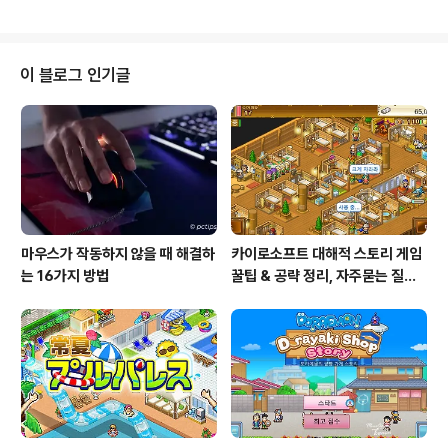
된 사람들은 이런 생각 해볼 수도 있음:충전 인프라 미흡 →
장거리 운행 시 불안충전 시간 오래 걸림 vs 빠른 주유비싼
구매 비용 / 초기 투자 부담배터리 수명 우려 + 중고 가치
하락운전 습관 / 충전 패턴 맞추기 번거로움그런데 “가솔린
이 블로그 인기글
차량으로 다시 돌아가면” 생각보다 불이익이나 번거로운
요소가 꽤 많을 수 있어.2. 되돌아가면 겪을 수 있는 문제들
아래는 EV → 내연기관차 복귀 시 예상 가능한 단점 / 장벽
들이야.항목예상 문제 / 번거로움연료비 상승휘발유/디젤
가격..
마우스가 작동하지 않을 때 해결하
카이로소프트 대해적 스토리 게임
는 16가지 방법
꿀팁 & 공략 정리, 자주묻는 질문
설정