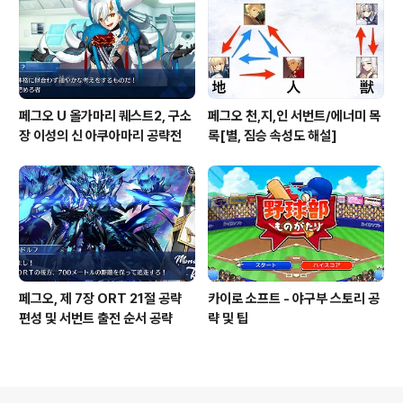
페그오 U 올가마리 퀘스트2, 구소
페그오 천,지,인 서번트/에너미 목
장 이성의 신 아쿠아마리 공략전
록[별, 짐승 속성도 해설]
페그오, 제 7장 ORT 21절 공략
카이로 소프트 - 야구부 스토리 공
편성 및 서번트 출전 순서 공략
략 및 팁