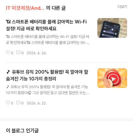
더보기
IT 이것저것/Android
의 다른 글
📶 스마트폰 배터리를 몰래 갉아먹는 Wi-Fi
설정! 지금 바로 확인하세요
글 내용
📶 스마트폰 배터리를 몰래 갉아먹는 Wi-Fi 설정! 지금 바
로 확인하세요📶 스마트폰 배터리를 몰래 갉아먹는 Wi-Fi
설정! 지금 바로 확인하세요🔋 배터리가 빨리 닳는 이유,
0
0
2026. 6. 26.
Wi-Fi 때문일 수도 있습니다스마트폰 배터리가 예전보다
빨리 닳는다고 느껴진다면 앱이나 화면 밝기만 의심할 필
요는 없습니다.특히 안드로이드 스마트폰에는 대부분의 사
🎵 유튜브 뮤직 200% 활용법! 꼭 알아야 할
용자가 존재조차 모르는 설정 하나가 숨어 있는데, 이 기능
이 항상 켜져 있으면 Wi-Fi를 사용 중이어도 배터리가 계
숨겨진 기능 10가지 총정리
글 내용
속 소모될 수 있습니다.바로 '모바일 데이터 항상 활성화(M
🎵 유튜브 뮤직 200% 활용법! 꼭 알아야 할 숨겨진 기능
obile Data Always Active)' 기능입니다. 이 설정은 개
10가지 총정리🎧 그냥 음악만 듣고 있다면 절반만 쓰는
발자 옵션(Developer Options)에 숨겨져 있으며, 기본
것!유튜브 뮤직은 스포티파이나 애플 뮤직만큼 화려한 기
적으로 활성화되어 있는 기기가 많습니다.🤔 '모바..
0
0
2026. 6. 22.
능은 없지만,🎵 방대한 음원🎬 뮤직비디오 연동📹 유튜브
콘텐츠 활용🤖 AI 기능☁️ 개인 음원 업로드등 독특한 강점
을 가진 서비스다.최근 Lifehacker는 유튜브 뮤직 사용자
라면 반드시 알아야 할 유용한 기능 10가지를 소개했다. 여
기에 실제 사용자들의 활용 팁과 추가 정보까지 정리해봤
이 블로그 인기글