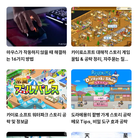
다.🔄 1. 다른 음악 서비스의 플레이리스트 그대로 옮기기
처음부터 다시 만들 필요 없다스포티파이, 애플 뮤직에서
넘어온다면 기존 플레이리스트를 이전할 수 있다.애플 뮤
직구글 계정과 연결하여 공식 이전 지원스포티파이 등다음
서비스 이용 가능✅..
마우스가 작동하지 않을 때 해결하
카이로소프트 대해적 스토리 게임
는 16가지 방법
꿀팁 & 공략 정리, 자주묻는 질문
설정
카이로 소프트 워터파크 스토리 공
도라에몽의 팥빵 가게 스토리 공략
략 및 정보글
메모 Tips, 비밀 도구 효과 공략