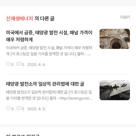
더보기
신재생에너지
의 다른 글
미국에서 급증, 태양광 발전 시설, 패널 가격이
매우 저렴하게
글 내용
미국에서 급증, 태양광 발전 시설, 패널 가격이 매우 저렴하
게 [이 포스팅은 일본 기사를 번역한 것 입니다.] 출처 - htt
ps://headlines.yahoo.co.jp/article?a=20200404
0
0
2020. 4. 6.
-00010001-nknatiogeo-sctch 지금부터 50년 후 2
070년에 세계는 어떻게 되어있는 것일까? IPCC는 향후
50년 내에 온실 가스 배출을 제로로 하지 않으면 기후 변
태양광 발전소의 일상적 관리법에 대한 글
화의 파괴적인 영향은 불가피 하다고 경고하고 있다. 하지
글 내용
만 현재 세계의 화석 연료 생산은 오히려 늘고 있다. 미국은
태양광 발전소의 일상적 관리법에 대한 글 [이 포스팅은 일
이미 석유와 천연 가스 생산량에서 세계 최대를 점하고 있
본 기사를 번역한 것 입니다.] 출처 - http://energyvisio
지만, 2030년까지 30%의 증산을 계획하고 있다. 트럼프
n.tv/aes/trouble/262.html 태양광 발전소에는, 일상
정권은 온난화 대책의 국제적인 노력인 '파리 협정'에서도
0
0
2020. 4. 5.
관리 시스템의 상황을 파악하는 '감시 주체'가 필요합니다.
이탈한 바 있다. 한편, 미국 ..
발전 사업자 스스로가 그 역할을 담당하고 있는 케이스도
많이 볼 수 있지만, 거기에는 여러가지 과제가 있고, 또한
그에 따른 대책이 있을 수 있습니다. 태양광 발전소의 일상
관리를 위해서는 원격 감시 시스템의 설치는 필수적이지