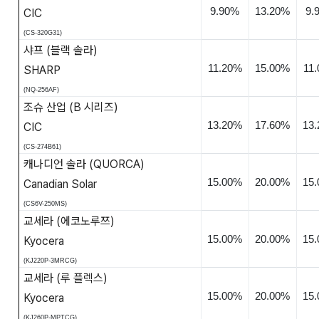
9.90%
13.20%
9.
CIC
(CS-320G31)
샤프
(
블랙 솔라
)
11.20%
15.00%
11
SHARP
(NQ-256AF)
조슈 산업
(B
시리즈
)
13.20%
17.60%
13
CIC
(CS-274B61)
캐나디언 솔라
(QUORCA)
15.00%
20.00%
15
Canadian Solar
(CS6V-250MS)
교세라
(
에코노루쯔
)
15.00%
20.00%
15
Kyocera
(KJ220P-3MRCG)
교세라
(
루 플렉스
)
15.00%
20.00%
15
Kyocera
(KJ260P-MPTCG)