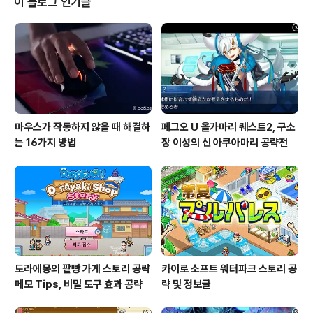
이 블로그 인기글
만, 그것으로는 아무래도 충분하지 않습니다. 발전소를 자
동차로 비유한다면, 원격 감시 시스템은 네비게이션에 해
당합니다. 차를 잘 움직여 목적지로 향하는 데에는 네비게
이션을 잘 다루는 기사가 필요합니다. 태양광 발전의 운전
자는 ..
마우스가 작동하지 않을 때 해결하
페그오 U 올가마리 퀘스트2, 구소
는 16가지 방법
장 이성의 신 아쿠아마리 공략전
도라에몽의 팥빵 가게 스토리 공략
카이로 소프트 워터파크 스토리 공
메모 Tips, 비밀 도구 효과 공략
략 및 정보글