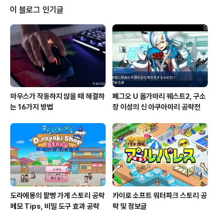
미늄이 사용되고 있습니다. 강하다 가볍고 강도가 있는 알
이 블로그 인기글
루미늄은 항공기와 대형 건축물 등의 구조 재료로 많이 사
용되고 있습니다. 다른 금속과 융합시켜 합금 또는 열처리
를 하고, 표면 처리 등의 가공을 하면 강도를 높일 수 있습
니다. 열을 잘 전달한다 철의 약 3배의 열전도율을..
마우스가 작동하지 않을 때 해결하
페그오 U 올가마리 퀘스트2, 구소
는 16가지 방법
장 이성의 신 아쿠아마리 공략전
도라에몽의 팥빵 가게 스토리 공략
카이로 소프트 워터파크 스토리 공
메모 Tips, 비밀 도구 효과 공략
략 및 정보글