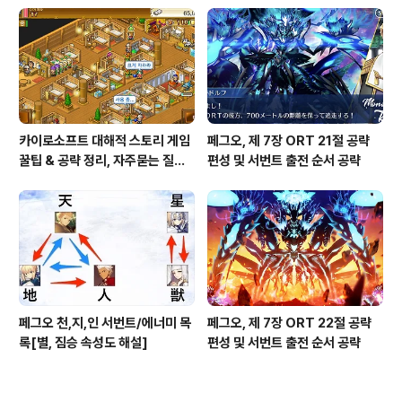
카이로소프트 대해적 스토리 게임
페그오, 제 7장 ORT 21절 공략
꿀팁 & 공략 정리, 자주묻는 질문
편성 및 서번트 출전 순서 공략
설정
페그오 천,지,인 서번트/에너미 목
페그오, 제 7장 ORT 22절 공략
록[별, 짐승 속성도 해설]
편성 및 서번트 출전 순서 공략