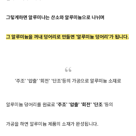
그렇게하면 알루미나는 산소와 알루미늄으로 나뉘며
그 알루미늄을 꺼내 덩어리로 만들면
'
알루미늄 덩어리'
가 됩
니다.
'주조'
'
압출'
'
회전'
'
단조
'등의 가공으로 알루미늄 소재로
알루미늄 덩어리를 원료로
'주조' '압출' '회전' '단조
'등의
가공을 하면 알루미늄 제품의 소재가 완성됩니다.