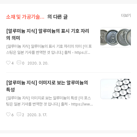
더보기
소재 및 가공기술/금속 성질
의 다른 글
[알루미늄 지식] 알루미늄의 표시 기호 자리
의 의미
글 내용
[알루미늄 지식] 알루미늄의 표시 기호 자리의 의미 [이 포
스팅은 일본 기사를 번역한 것 입니다.] 출처 - https://w
ww.almine.co.jp/alumi/ 알루미늄 또는 반소는 전이후
4
0
2020. 3. 20.
금속에 속하는 화학 원소로 기호는 Al이고 원자 번호는 13
이다. 이전 알루미늄 관련 기사 2020/02/20 - 알루미늄
구조물, 알루미늄 합금의 종류와 그 특징 2020/02/25 -
[알루미늄 지식] 이미지로 보는 알루미늄의
알루미늄 구조물의 특징, 종류에 대해서 알아봅니다. 202
0/02/27 - 알루미늄 구조물, 녹의 원인과 부식의 이유에
특성
글 내용
는 어떤것이 있을까 2020/03/05 - [금속 가공] 도금처리
[알루미늄 지식] 이미지로 보는 알루미늄의 특성 [이 포스
의 종류에 대해서 알아본다. 2020/03/05 - [알루미늄 지
팅은 일본 기사를 번역한 것 입니다.] 출처 - https://ww
식] 알루미늄 구조물, 표면처리에 대해 철저히 해설 2020/
w.hondalex.co.jp/recruitment/aluminum/ 가벼운
03/04 - [알루미..
6
2
2020. 3. 17.
알루미늄의 비중은 약 2.7로서 가벼우며, 철과 구리의 약
3 분의 1 정도의 수준입니다. 다양한 분야에서 경량화에 의
한 성능 향상과 운송 비용 절감을 도모할 수 있으며, 자동
차, 철도 차량, 항공기, 선박 등의 수송 분야에서 많은 알루