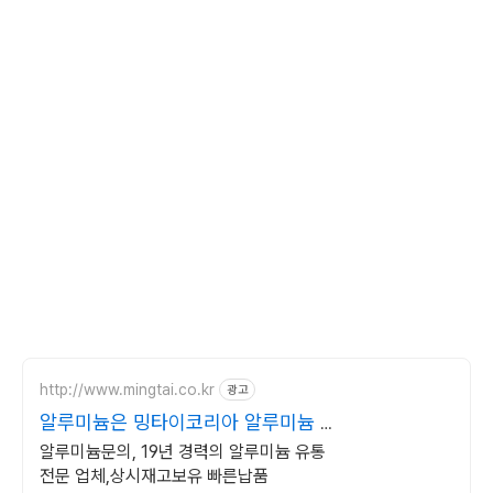
http://www.mingtai.co.kr
광고
알루미늄은 밍타이코리아 알루미늄 종
합유통회사
알루미늄문의, 19년 경력의 알루미늄 유통
전문 업체,상시재고보유 빠른납품