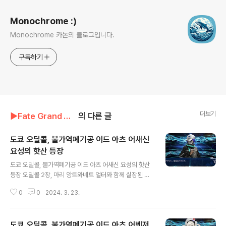
Monochrome :)
Monochrome 카논의 블로그입니다.
구독하기
더보기
▶Fate Grand Order◀
의 다른 글
도쿄 오딜콜, 불가역폐기공 이드 아츠 어새신
요성의 핫산 등장
글 내용
도쿄 오딜콜, 불가역폐기공 이드 아츠 어새신 요성의 핫산
등장 오딜콜 2장, 마리 앙트와네트 얼터와 함께 실장된 요
성의 핫산. 새롭게 아츠 대군 보구를 가진 어새신입니다. 지
0
0
2024. 3. 23.
금까지 4성 아츠 대군 어새신은 수영복 니토크리스, 수영
복 발키리 정도로 시즌에 맞추지 못하면 얻기 힘든 서번트
들이었습니다. 이번 요성의 핫산은 상시 등장하는 서번트
도쿄 오딜콜, 불가역폐기공 이드 아츠 어벤저
라고 하니 위의 두 서번트들 보다는 얻기가 편할 것으로 보