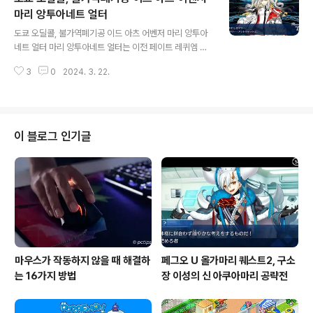
입니다. 창은의 프래그먼츠에 등장 예정이었었던 빛나는
마리 앙투아네트 얼터
글 내용
별의 핫산이었다는 추측도 있습니다. 도쿄 오딜콜, 불가역
도쿄 오딜콜, 불가역폐기공 이드 아츠 어벤저 마리 앙투아
폐기공 이드 아츠 어새신 요성의 핫산 스킬 셋 요성의 핫산
네트 얼터 마리 앙투아네트 얼터는 이전 페이트 레퀴엠 콜
1스킬 - 암야의 무련 A (스킬 쿨다운 8 → 7 → 6) 자신의
라보에서 잠시 NPC로 얼굴을 비춘적이 있습니다. 이번에
퀵 카드 성능 UP(3턴) 20% 21% 22% 23% 24% 2
3
0
2024. 3. 22.
실장되면서 그 일러스트가 3재림이 되었지요. 이번 메인
5% 26% 27..
스토리 오딜콜 2장, 불가역폐기공에선 학생회장으로 등장
한다고 한다는데요. 우선 오딜콜 스토리를 밀면서 폭사 직
전까지 아슬아슬하게 뽑아보았습니다. 도쿄 오딜콜, 불가
역폐기공 이드 아츠 어벤저 마리 앙투아네트 얼터 스킬 셋
이 블로그 인기글
마리 앙투아네트 얼터 1스킬 - 피투성이 목걸이 B+ (스킬
쿨다운 8 → 7 → 6) 자신의 NP 증가 20% 21% 22% 2
3% 24% 25% 26% 27% 28% 30% 매 턴 NP 획득
상태를 부여(3턴) 10% 11% 12% 13% 14% 15% 16%
17..
마우스가 작동하지 않을 때 해결하
페그오 U 올가마리 퀘스트2, 구소
는 16가지 방법
장 이성의 신 아쿠아마리 공략전