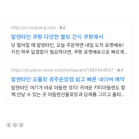
http://m.coupang.com
광고
발렌타인 쿠팡 다양한 웰빙 간식 쿠팡에서
당 떨어질 때 발렌타인, 오늘 주문하면 내일 도착 로켓배송!
지친 하루 달콤함이 필요하다면, 쿠팡 로켓배송으로 빠르게
받아보세요!
https://m.place.naver.com/restaurant/1489464847
광고
발렌타인 오퓰랑 광주운암점 쉽고 빠른 네이버 예약
발렌타인 여기가 바로 마들렌 성지! 귀여운 키티마들렌도 함
께 만날 수 있는 곳 마들렌선물포장과 답례품 그리고 홀타르
트와 키티케이크까지 만나보세요!
(새창열림)
로그 정보