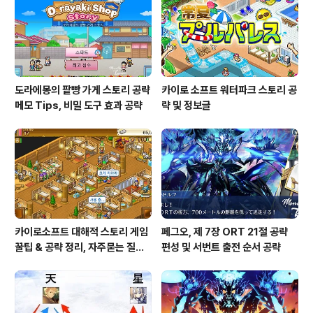
도라에몽의 팥빵 가게 스토리 공략
카이로 소프트 워터파크 스토리 공
메모 Tips, 비밀 도구 효과 공략
략 및 정보글
카이로소프트 대해적 스토리 게임
페그오, 제 7장 ORT 21절 공략
꿀팁 & 공략 정리, 자주묻는 질문
편성 및 서번트 출전 순서 공략
설정