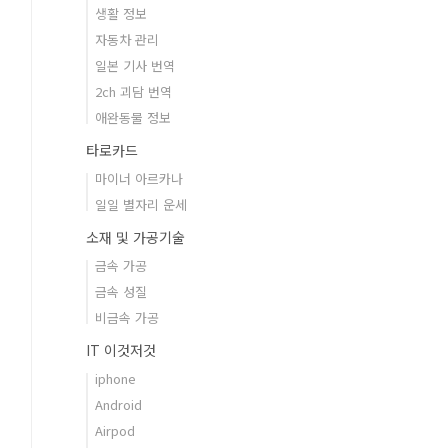
생활 정보
자동차 관리
일본 기사 번역
2ch 괴담 번역
애완동물 정보
타로카드
마이너 아르카나
일일 별자리 운세
소재 및 가공기술
금속 가공
금속 성질
비금속 가공
IT 이것저것
iphone
Android
Airpod