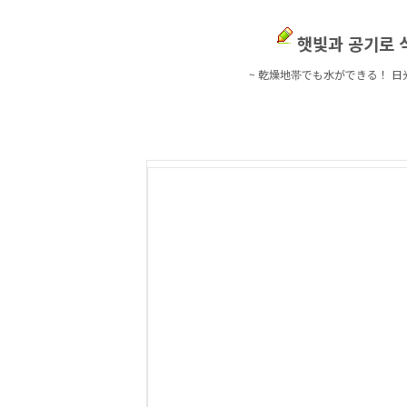
햇빛과 공기로 
~
乾燥地帯でも水ができる！ 