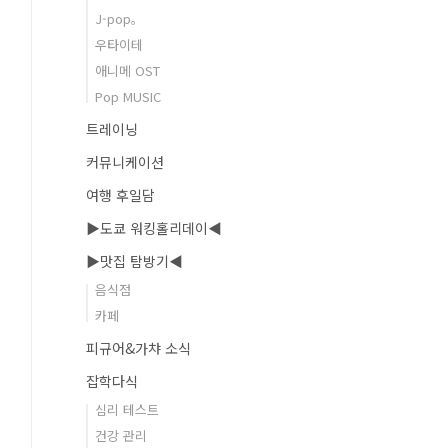
J-pop。
우타이테
애니메 OST
Pop MUSIC
트레이닝
커뮤니케이션
여행 후일담
▶도쿄 워킹홀리데이◀
▶맛집 탐방기◀
음식점
카페
피규어&가챠 소식
잡학다식
심리 테스트
건강 관리