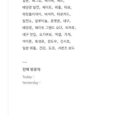
일본
페그오
세이버
캐드
태양광 발전
페이트
워홀
타로
워킹홀리데이
버서커
타로카드
발전소
알루미늄
포켓몬
대구
태양광
페이트 그랜드 오더
피카츄
대구 맛집
오기쿠보
엑셀
가챠
아이폰
동성로
윈도우
긴시쵸
일본 워홀
건강
도쿄
서몬즈 보드
전체 방문자
Today :
Yesterday :