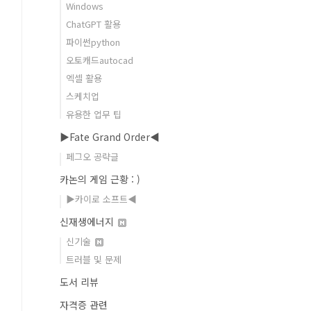
Windows
ChatGPT 활용
파이썬python
오토캐드autocad
엑셀 활용
스케치업
유용한 업무 팁
▶Fate Grand Order◀
페그오 공략글
카논의 게임 근황 : )
▶카이로 소프트◀
신재생에너지
신기술
트러블 및 문제
도서 리뷰
자격증 관련