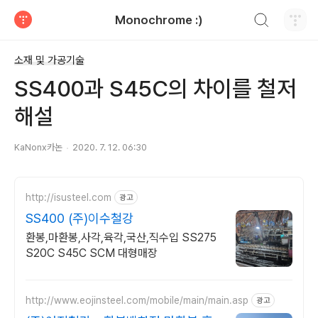
검색하기
Monochrome :)
티스토리
소재 및 가공기술
SS400과 S45C의 차이를 철저
해설
KaNonx카논
2020. 7. 12. 06:30
http://isusteel.com
광고
SS400 (주)이수철강
환봉,마환봉,사각,육각,국산,직수입 SS275
S20C S45C SCM 대형매장
http://www.eojinsteel.com/mobile/main/main.asp
광고