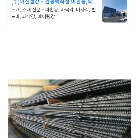
(주)어진철강 - 환봉백화점 마환봉,흑
피환봉,육/사각봉
도매, 소매 전문 - 마환봉, 마욱각, 마사각, 필
드바, 쾌삭강, 베어링강