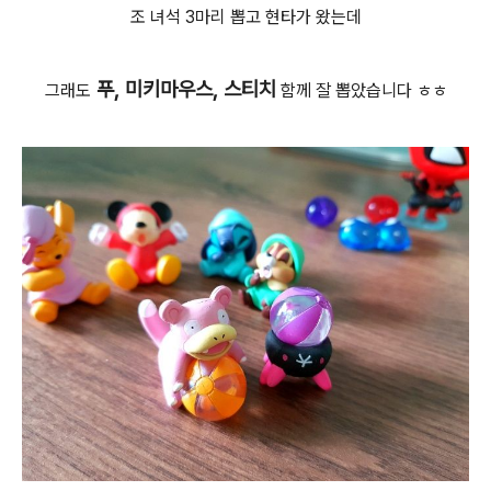
조 녀석 3마리 뽑고 현타가 왔는데
푸, 미키마우스, 스티치
그래도
함께 잘 뽑았습니다 ㅎㅎ