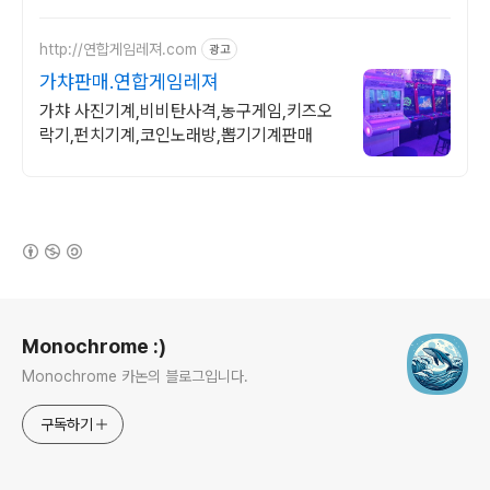
로 시작해 보세요
http://연합게임레져.com
광고
가챠판매.연합게임레져
가챠 사진기계,비비탄사격,농구게임,키즈오
락기,펀치기계,코인노래방,뽑기기계판매
(새창열림)
로그 정보
Monochrome :)
Monochrome 카논의 블로그입니다.
구독하기