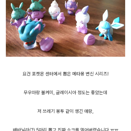
요건 포켓몬 센터에서 뽑은 메타몽 변신 시리즈!
무우마랑 불켜미, 글레이시아 정도는 좋았는데
저 쓰레기 봉투 같이 생긴 애랑,
배바닐라(?) 5마리 뽑고 진짜 쇼크를 먹어버렸습니다 ㅠㅠ