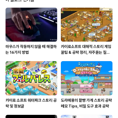
고 생각합니다. 크레세리아... 음..... 애매하네요 ㅠㅠ 무우
마 다음으로 이쁜 따라큐 들고 한 컷 이후에 피카츄와 부우
부는 다른 친구에게 입양 해 버렸습니다 ㅠㅠ 흑.. 블래키
장인이 되고 싶었는데 참 아쉽네요 -
마우스가 작동하지 않을 때 해결하
카이로소프트 대해적 스토리 게임
는 16가지 방법
꿀팁 & 공략 정리, 자주묻는 질문
설정
카이로 소프트 워터파크 스토리 공
도라에몽의 팥빵 가게 스토리 공략
략 및 정보글
메모 Tips, 비밀 도구 효과 공략