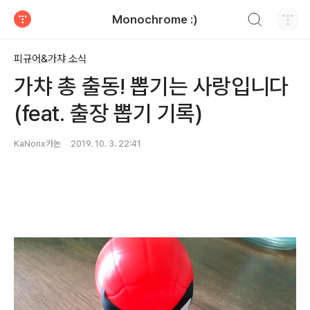
검색하기
Monochrome :)
티스토리
피규어&가챠 소식
가챠 총 출동! 뽑기는 사랑입니다
(feat. 출장 뽑기 기록)
KaNonx카논
2019. 10. 3. 22:41