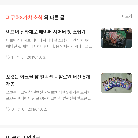
더보기
피규어&가챠 소식
의 다른 글
이브이 진화체로 페이퍼 시어터 첫 조립기
글 내용
이브이 진화체로 페이퍼 시어터 첫 조립기 이건 빅카메라
에서 산 첫 페이퍼 시어터입니다. 음 입체적인 액자라고 생
각하시면 편하겠네요 첫 도전입니다만, 이브이 진화체들이
1
0
2019. 10. 3.
너무나 이뻐서 어려워 보여도 요걸로 샀습니다! ㅎㅎ 아고
빡대가리라서 표지를 찍는걸 깜빡했네요 ㅠㅠ 아무튼 구성
물은 위와 같습니다. 음 저는 종이를 뜯어서 끼우는 방식으
포켓몬 아크릴 참 컬렉션 ~ 할로윈 버전 5개
로 하는 줄 알았는데 딱풀이 필요하군요~ 종이를 하나하나
뜯어서 프레임에 하나씩 알맞게 붙여나가면서 층을 쌓아가
개봉
글 내용
는 방식입니다. 어후 어지럽다. 일단은 순서대로 이브이부
포켓몬 아크릴 참 컬렉션 ~ 할로윈 버전 5개 개봉 오사카
터! 이야 정말 설명서 대로 쌓아가다보니 이브이가 완성되
포켓몬 센터에서 산 포켓몬 아크릴 참 컬렉션의 할로윈 버
었습니다. 하다가 가끔 놓치고 못 붙인 부분이 있을 수 있으
전입니다. 이야 참 시즌별로 소비자의 돈을 이렇게 뜯어가
니까 꼼꼼히 한 번 확인하면서 붙입시다! 그리고 다음은 글
0
0
2019. 10. 2.
다니 참 대단합니다 포켓몬.. 요 버전의 라인업은 위와 같습
레이시아와 리피아! 으어 ㅋㅋ 리피아는 ..
니다. 블래키가 있어서 바로 집어들었는데 불켜미랑 샹델
라도 정말 이쁘게 뽑혔네요!! 음 상대적으로 피카츄가 덜 이
쁘게 뽑힌듯... ㅠㅠ 그런데 목표한 포켓몬은 하나도 안나오
고... ㅠㅠ 그래도 따라큐와 무우마 정도면 평타는 쳤을거라
이 블로그 인기글