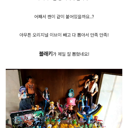
어째서 캔이 같이 붙어있을까요..?
아무튼 오리지널 이브이 빼고 다 뽑아서 만족 만족!
블래키
가 제일 잘 뽑혔네요!