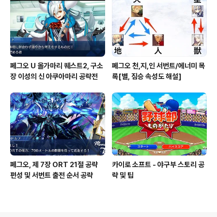
페그오 U 올가마리 퀘스트2, 구소
페그오 천,지,인 서번트/에너미 목
장 이성의 신 아쿠아마리 공략전
록[별, 짐승 속성도 해설]
페그오, 제 7장 ORT 21절 공략
카이로 소프트 - 야구부 스토리 공
편성 및 서번트 출전 순서 공략
략 및 팁