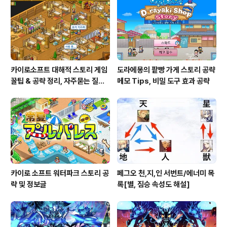
카이로소프트 대해적 스토리 게임
도라에몽의 팥빵 가게 스토리 공략
꿀팁 & 공략 정리, 자주묻는 질문
메모 Tips, 비밀 도구 효과 공략
설정
카이로 소프트 워터파크 스토리 공
페그오 천,지,인 서번트/에너미 목
략 및 정보글
록[별, 짐승 속성도 해설]