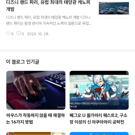
디즈니 랜드 파리, 유럽 최대의 태양광 캐노피
일 전국의 전력 수요 모두를 처음 솔라 에너지에서 조달 하
였다는 소식을 듣고도 놀라지 않을 수 있다. 앞으로 많은 지
개발
글 내용
역이 더 자주 그리고 장기간 전력의 전체 태양광 에너지 발
디즈니 랜드 파리, 유럽 최대의 태양광 캐노피 개발 디즈니
전화를 달성하는 것이다. 태양 전지판의 효율이 향상되고
랜드 파리는 환경 관리에 지속적인 노력의 일환으로 유럽
비용이 내려가는 현 상황으로 태양 광 발전은 대체 에너지
에서 가장 큰 태양광 캐노피 공장 하나를 단계적으로 개발
원으로 크게 각광받고 있다. 태양광 발전 기술은 나날이 발
0
0
2020. 10. 28.
한다고 발표했다. 이 태양광 발전소는 Urbasolar와 공동
전하고 있으며, 상..
으로 개발돼 연간 750톤 이상의 CO2 온실 가스 배출 감
소에 기여한다. 기술적으로는 리조트의 17 %에 전력을 공
급하기에 충분한 재생 청정 에너지를 얻을 수 있고 이것은
작은 도시의 연간 에너지 소비량에 해당하는 것으로 알려
이 블로그 인기글
졌다. 이 프로젝트는 이산화탄소 배출량 감축을 위한 노력
의 하나의 단계이며, 수자원을 절약하고 야생 동물의 감소
를 역전시키면서 온실 가스 순 배출량 제로 폐기물 제로를
달성하는 장기 목표를 위한 글로벌 이니셔티브의 일환이라
한다. 태양광 발전소는 7월에 건..
마우스가 작동하지 않을 때 해결하
페그오 U 올가마리 퀘스트2, 구소
는 16가지 방법
장 이성의 신 아쿠아마리 공략전