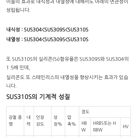
이들의 효과로 내식성과 내열성에 대해서도 아래의 연관성이
성립됩니다.
내식성 : SUS304<SUS309S<SUS310S
내열성 : SUS304<SUS309S<SUS310S
또 SUS310S의 실리콘(Si)함유율은 SUS309S와 SUS304의
1.5배 인데,
실리콘도 또 스테인리스의 내열성을 향상시키는 효과가 있습
니다.
SUS310S의 기계적 성질
경도
강철 종
내
인장
성
압
HB
HRBS또는 H
명
력
강도
장%
축%
HV
W
RBW