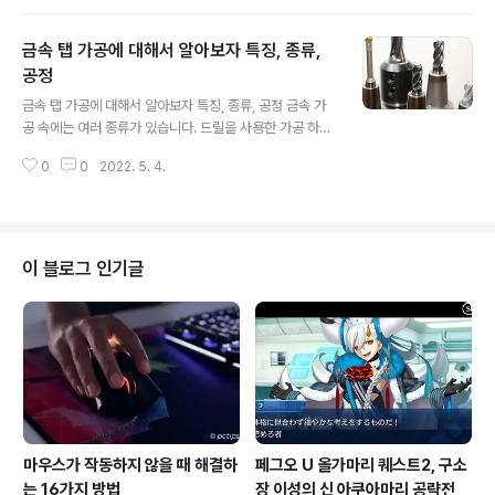
고 있습니다. 그 만큼 야외에서 쓰는 도장은 대 계절성이 높
은 도장을, 실내에서 사용하는 도장은 미관에 중점을 두고
금속 탭 가공에 대해서 알아보자 특징, 종류,
있습니다. 우리 주변에 있는 것, 책상 정리 선반, 컴퓨터 등
의 OA기기는 멜라민 도장으로 불리는 인화 수지 도장이
공정
글 내용
있습니다. 이번에는 주로 실내에서 사용하는 기자재에 사
금속 탭 가공에 대해서 알아보자 특징, 종류, 공정 금속 가
용되는 멜라민 도장과 다른 인화 도장의 차이, 멜라민의 역
공 속에는 여러 종류가 있습니다. 드릴을 사용한 가공 하나
사, 멜라민 도장의 사례에 대해서 자세히 설명하겠습니다.
해도 성형을 목적으로 한 것도 있고 나사 구멍을 통하기 위
2022.02.11 - 분체 도장의 특징과 종류, 장단점까지 알아
0
0
2022. 5. 4.
한 것도 있으므로 사용하는 금속과 목적·용도에 맞추어 드
보자 분체 도장의..
릴의 종류도 달라집니다. 이번에는 절삭 가공 중에서도 수
많은 종류의 하나, 탭 가공에 대해서, 특징이나 종류, 주의
점 등을 해설하고 있습니다. 탭 가공 정밀도를 향상시키기
위한 주의점이나 작업 순서를 알고 싶은 분은 꼭 참고해 주
이 블로그 인기글
시기 바랍니다. 탭 가공이란? 탭 가공은 금속에 미리 열린
구멍에 나사가 지나는 같은 나선 홈을 파는 가공을 말합니
다. 그래서 탭으로 불리는 공구를 사용하여 가공이 가능합
니다. 일반적으로는 드릴을 비롯한 절삭용 기계에 달아 가
공하는 것이 많지만 탭 핸들..
마우스가 작동하지 않을 때 해결하
페그오 U 올가마리 퀘스트2, 구소
는 16가지 방법
장 이성의 신 아쿠아마리 공략전