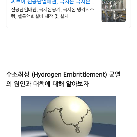
씨브이 진공단열배관, 극저온 극저온용
기 제작
진공단열배관, 극저온용기, 극저온 냉각시스
템, 헬륨액화설비 제작 및 설치
수소취성 (Hydrogen Embrittlement) 균열
의 원인과 대책에 대해 알아보자