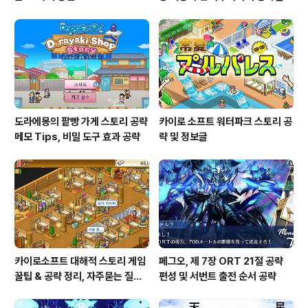
도라에몽의 팥빵 가게 스토리 공략
카이로 소프트 워터파크 스토리 공
메모 Tips, 비밀 도구 효과 공략
략 및 정보글
카이로소프트 대해적 스토리 게임
페그오, 제 7장 ORT 21절 공략
꿀팁 & 공략 정리, 자주묻는 질문
편성 및 서번트 출전 순서 공략
설정