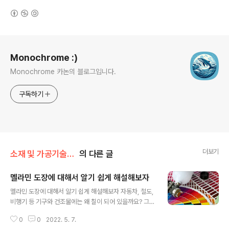
(새창열림)
로그 정보
Monochrome :)
Monochrome 카논의 블로그입니다.
구독하기
더보기
소재 및 가공기술/금속 가공
의 다른 글
멜라민 도장에 대해서 알기 쉽게 해설해보자
글 내용
멜라민 도장에 대해서 알기 쉽게 해설해보자 자동차, 철도,
비행기 등 기구와 건조물에는 왜 칠이 되어 있을까요? 그것
은 녹을 막고 미관을 지키기 위함입니다. 도장은 사물의 외
0
0
2022. 5. 7.
관을 지켜줄 뿐만 아니라 녹 소재의 변질을 막는 역할을 하