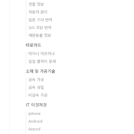
생활 정보
자동차 관리
일본 기사 번역
2ch 괴담 번역
애완동물 정보
타로카드
마이너 아르카나
일일 별자리 운세
소재 및 가공기술
금속 가공
금속 성질
비금속 가공
IT 이것저것
iphone
Android
Airpod