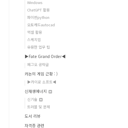
Windows
ChatGPT 활용
파이썬python
오토캐드autocad
엑셀 활용
스케치업
유용한 업무 팁
▶Fate Grand Order◀
페그오 공략글
카논의 게임 근황 : )
▶카이로 소프트◀
신재생에너지
신기술
트러블 및 문제
도서 리뷰
자격증 관련