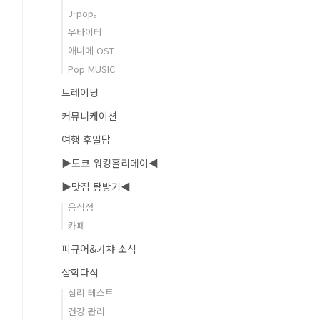
J-pop。
우타이테
애니메 OST
Pop MUSIC
트레이닝
커뮤니케이션
여행 후일담
▶도쿄 워킹홀리데이◀
▶맛집 탐방기◀
음식점
카페
피규어&가챠 소식
잡학다식
심리 테스트
건강 관리