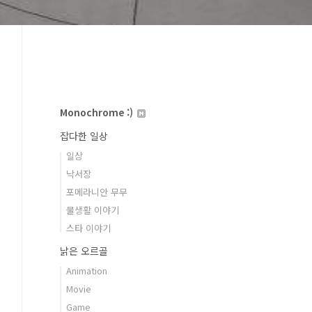
Monochrome :)
잡다한 일상
일상
낙서장
포메라니안 무무
물생활 이야기
스타 이야기
낡은 오르골
Animation
Movie
Game