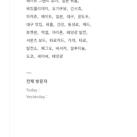
페이트 그랜드 오더
일본 워홀
워킹홀리데이
오기쿠보
긴시쵸
피카츄
페이트
일본
대구
윈도우
대구 맛집
워홀
건강
동성로
캐드
포켓몬
엑셀
아이폰
태양광 발전
서몬즈 보드
타로카드
가챠
타로
발전소
페그오
버서커
알루미늄
도쿄
세이버
태양광
전체 방문자
Today :
Yesterday :