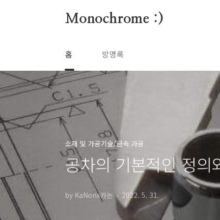
본문 바로가기
Monochrome :)
홈
방명록
소재 및 가공기술/금속 가공
공차의 기본적인 정의
by KaNonx카논
2022. 5. 31.