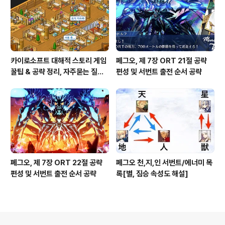
카이로소프트 대해적 스토리 게임
페그오, 제 7장 ORT 21절 공략
꿀팁 & 공략 정리, 자주묻는 질문
편성 및 서번트 출전 순서 공략
설정
페그오, 제 7장 ORT 22절 공략
페그오 천,지,인 서번트/에너미 목
편성 및 서번트 출전 순서 공략
록[별, 짐승 속성도 해설]