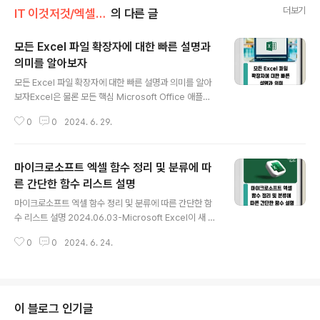
더보기
IT 이것저것/엑셀 활용
의 다른 글
모든 Excel 파일 확장자에 대한 빠른 설명과
의미를 알아보자
글 내용
모든 Excel 파일 확장자에 대한 빠른 설명과 의미를 알아
보자Excel은 물론 모든 핵심 Microsoft Office 애플리
케이션이 수십 년에 걸친 버전 업그레이드를 거쳤습니
0
0
2024. 6. 29.
다. 이러한 업그레이드와 함께 Excel 파일 간의 차이점
을 설명하기 위해 Excel 파일 확장에 약간의 수정이 이루
어졌습니다. 새로운 파일 확장자를 생성하는 것은 버전 차
마이크로소프트 엑셀 함수 정리 및 분류에 따
이만이 아닙니다. 일부 파일 확장자는 특히 파일 유형을 나
타냅니다. 예를 들어, Excel 템플릿인지 매크로가 포함
른 간단한 함수 리스트 설명
글 내용
된 Excel 파일인지 여부입니다.목차.Excel 파일 확장자
마이크로소프트 엑셀 함수 정리 및 분류에 따른 간단한 함
가 중요한 이유 버전별 Excel 파일 확장자 XLS와 XLSX
수 리스트 설명 2024.06.03-Microsoft Excel이 새 셀
의 차이점 기타 Excel 파일 확장자 Excel 템플릿 파일다
을 삽입할 수 없음 오류를 수정하는 방법 항목분류함수설
른 파일 유형 열기Excel 파일 확장자를 모두 이해했다면 ..
0
0
2024. 6. 24.
명정보xCELL셀의 서식, 위치 또는 내용에 대한 정보를 보
여 줍니다.정보xERROR.TYPE오류 유형에 해당하는 번
호를 구합니다.정보xINFO현재의 운영 환경에 대한 정보
를 보여 줍니다.정보설명ISBLANK값이 비어 있으면 TRU
E를 반환합니다.정보설명ISERR값이 #N/A를 제외한 오류
이 블로그 인기글
값이면 TRUE를 반환합니다.정보설명ISERROR값이 오류