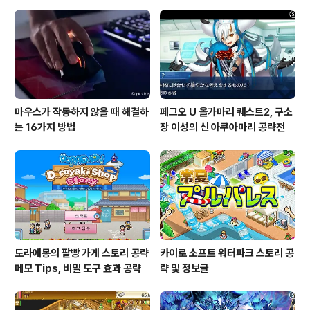
값이면 TRUE를 반환합니다.정보xISEVEN값이 짝수이면
TRUE를 반환합니다.정보설명ISLOGICAL값이 논리값이
면 TRUE를 반환합니다.정보설명ISNA값이 #N/A 오류
값이면..
마우스가 작동하지 않을 때 해결하
페그오 U 올가마리 퀘스트2, 구소
는 16가지 방법
장 이성의 신 아쿠아마리 공략전
도라에몽의 팥빵 가게 스토리 공략
카이로 소프트 워터파크 스토리 공
메모 Tips, 비밀 도구 효과 공략
략 및 정보글