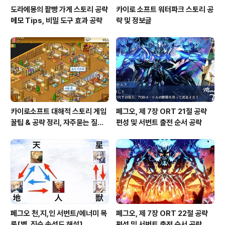
도라에몽의 팥빵 가게 스토리 공략
카이로 소프트 워터파크 스토리 공
메모 Tips, 비밀 도구 효과 공략
략 및 정보글
카이로소프트 대해적 스토리 게임
페그오, 제 7장 ORT 21절 공략
꿀팁 & 공략 정리, 자주묻는 질문
편성 및 서번트 출전 순서 공략
설정
페그오 천,지,인 서번트/에너미 목
페그오, 제 7장 ORT 22절 공략
록[별, 짐승 속성도 해설]
편성 및 서번트 출전 순서 공략