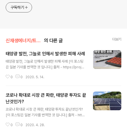
구독하기
더보기
신재생에너지/트러블 및 문제
의 다른 글
태양광 발전, 그늘로 인해서 발생한 피해 사례
글 내용
태양광 발전, 그늘로 인해서 발생한 피해 사례 [이 포스팅
은 일본 기사를 번역한 것 입니다.] 출처 - https://projec
t.nikkeibp.co.jp/ms/atcl/19/feature/00002/0003
0
0
2020. 5. 14.
6/?ST=msb&P=3 태양광 발전, 그늘로 인해서 발생한
피해 사례를 소개합니다. 예전 게시글 부터 많은 피해 사례
들을 소개해 왔습니다만, 이번 사례는 설치 후 ~ 검사를 실
코로나 확대로 시장 큰 파란, 태양광 투자도 끝
시하기까지 발전량에 문제가 있다는 것을 파악하지 못했던
사례입니다. 그늘로 인해서 발생한 태양광 발전소의 발전
난것인가?
글 내용
피해 사례, 지금부터 한 번 확인해 보도록 하겠습니다. - 그
코로나 확대로 시장 큰 파란, 태양광 투자도 끝난것인가?
림자로 인한 태양광 피해 사례 관련 기사 2020/04/04 -
[이 포스팅은 일본 기사를 번역한 것 입니다.] 출처 - http
태양광 발전 모듈, 그림자가 지게 되면 어떤 영향이 생길
s://headlines.yahoo.co.jp/article?a=20200428-
까? 2020/02/20 - 태양..
0
0
2020. 4. 28.
00026726-gonline-bus_all "태양광 발전은 끝났다."