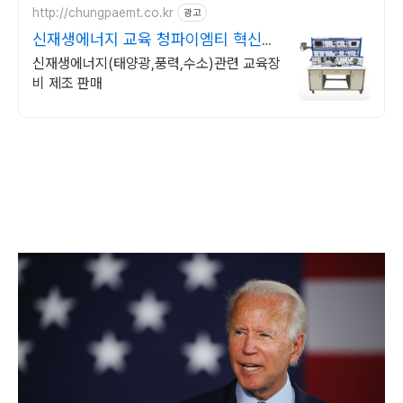
http://chungpaemt.co.kr
광고
신재생에너지 교육 청파이엠티 혁신적
인 교육장비 제조 판매
신재생에너지(태양광,풍력,수소)관련 교육장
비 제조 판매