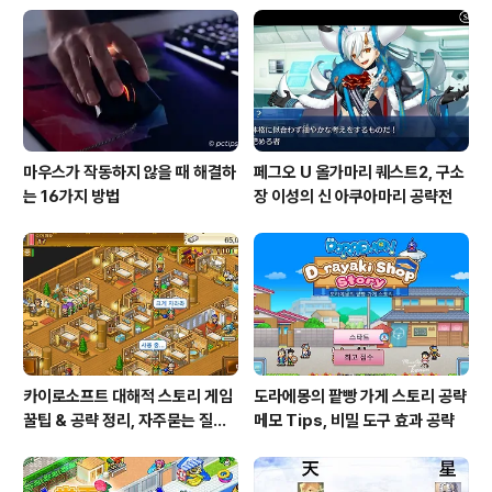
은 유행성도 기후 변화도 과학자들은 오랫동안 경고해 온
과학 존중의 입장을 복창하고 있다. 전 정권이 이탈한 기후
변화 문제에 관한 국제 틀 '파리 협정'에 대해서는 그 복귀..
마우스가 작동하지 않을 때 해결하
페그오 U 올가마리 퀘스트2, 구소
는 16가지 방법
장 이성의 신 아쿠아마리 공략전
카이로소프트 대해적 스토리 게임
도라에몽의 팥빵 가게 스토리 공략
꿀팁 & 공략 정리, 자주묻는 질문
메모 Tips, 비밀 도구 효과 공략
설정