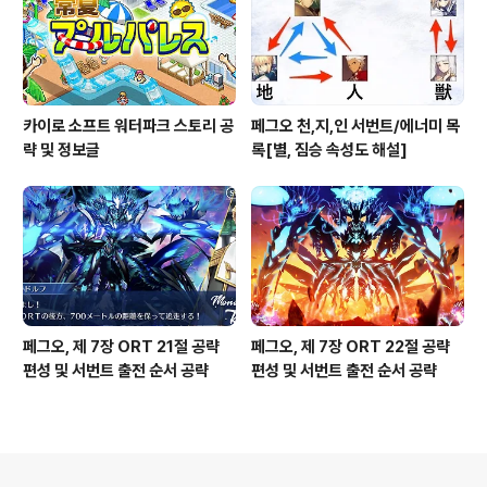
카이로 소프트 워터파크 스토리 공
페그오 천,지,인 서번트/에너미 목
략 및 정보글
록[별, 짐승 속성도 해설]
페그오, 제 7장 ORT 21절 공략
페그오, 제 7장 ORT 22절 공략
편성 및 서번트 출전 순서 공략
편성 및 서번트 출전 순서 공략
의안내