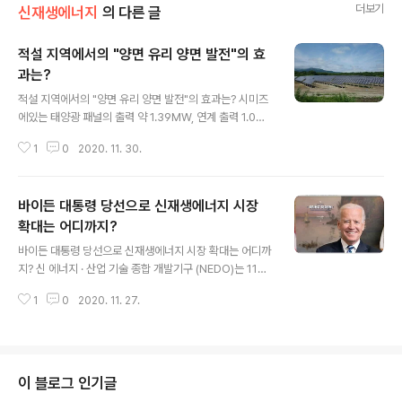
더보기
신재생에너지
의 다른 글
적설 지역에서의 "양면 유리 양면 발전"의 효
과는?
글 내용
적설 지역에서의 "양면 유리 양면 발전"의 효과는? 시미즈
에있는 태양광 패널의 출력 약 1.39MW, 연계 출력 1.0M
W의 메가 솔라는 양면 유리의 태양광 패널을 채용하였다.
1
0
2020. 11. 30.
2014년 8월에 가동한 이후 6년이 지났다. 독일의 솔라 월
드 제로 당시 양면 유리의 태양광 패널을 채용한 메가급 발
전소는 드물었고, 세계 최초 가동했던 것이 아닌가한다. 설
바이든 대통령 당선으로 신재생에너지 시장
계 당시 양면 유리의 태양광 패널을 판매하고 있던 기업은
솔라 월드 뿐 이었다. 또한 양면 발전 태양광 패널도 마찬가
확대는 어디까지?
글 내용
지로 저압 발전소에서 채용하고 있었다. 캐나디언 솔라가
바이든 대통령 당선으로 신재생에너지 시장 확대는 어디까
조기에 출시 한 제품으로, 옆에는 같은 캐나디언 솔라 제품
지? 신 에너지 · 산업 기술 종합 개발기구 (NEDO)는 11월
으로 기존의 단면 발전 제품을 설치한 발전소가 이러한 두
18일, 미국 대통령 당선자 조 바이든의 기술 혁신 기후 변
가지 패널의 출력 사양은 동일하므로 운용 상황을 비교할
1
0
2020. 11. 27.
화 정책에 대한 정보를 정리 · 분석한 TSC Foresight 단
수있다. 양면 발전..
신 보고서 '해외 동향 : 바이든 당선자로 변화 미국의 기술
혁신 기후 변화 정책 '을 발표했다. 동 보고서에 따르면, 기
후 변화 대책에 대해 바이든 씨는 대담한 기후 변화 대책을
치고 기후 변화와 환경 문제에 있어서 불평등의 시정을 추
이 블로그 인기글
구하는 환경 정의의 기본 사상을 가진다. 또한 미국 민주당