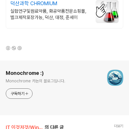
덕산과학 CHROMIUM
실험연구및원료약품, 화공약품전문쇼핑몰,
벌크제작포장가능, 덕산, 대정, 준세이
(새창열림)
로그 정보
Monochrome :)
Monochrome 카논의 블로그입니다.
구독하기
더보기
IT 이것저것/Windows
의 다른 글