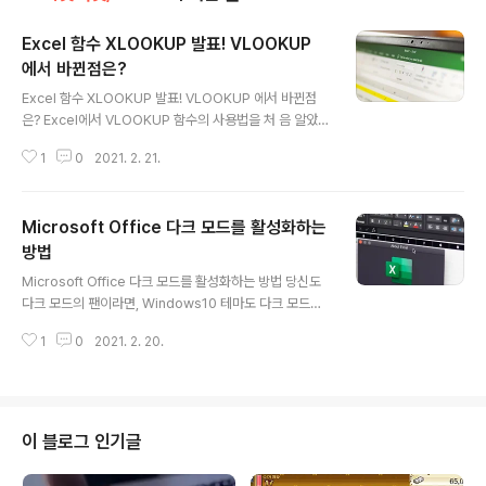
Excel 함수 XLOOKUP 발표! VLOOKUP
에서 바뀐점은?
글 내용
Excel 함수 XLOOKUP 발표! VLOOKUP 에서 바뀐점
은? Excel에서 VLOOKUP 함수의 사용법을 처 음 알았던
날을 지금도 분명히 기억하고 있습니다. 그날, 커피 테이블
1
0
2021. 2. 21.
에 앉아 있던 나는, "이 이상한 함수는 무엇일까?"라고 문
득 생각했습니다. 그리고 그 능력을 알고 돌이킬 수 없게되
었습니다. 그리고 스탠포드 대학의 비즈니스 분석가로서
Microsoft Office 다크 모드를 활성화하는
직장에서 매일 같이 VLOOKUP을 사용하게되었습니다.
그런데 VLOOKUP은? VLOOKUP은 장소의 값을 참조하
방법
글 내용
여 다른 위치의 값을 꺼내는 Excel 함수입니다. 예를 들어,
Microsoft Office 다크 모드를 활성화하는 방법 당신도
다음과 같은 스프레드 시트가 있다고합니다. VLOOKUP
다크 모드의 팬이라면, Windows10 테마도 다크 모드로
을 실행하면 셀 (F5)에있는 열에서 값(예 : A 열 "bus")을
설정하는 것은 어떠신가요? 그래서 대부분의 응용 프로그
검색하여 동일한 행의 다른 컬럼의 값 (C 열 "blu..
1
0
2021. 2. 20.
램은 다크 모드되지만, Microsoft Office 응용 프로그램
의 모양은 변경되지 않습니다. 하지만 걱정하지 마십시오.
Office 응용으로 다크 모드를 문제없이 사용할 수 있습니
다. 이번에는 Office 2016에서 Microsoft 365까지 Mi
crosoft Office 응용 프로그램에서 다크 모드를 사용하는
이 블로그 인기글
방법을 소개합니다. Microsoft Office 다크 모드를 사용
하는 방법 Office 응용 (Word, Excel, PowerPoint 등)