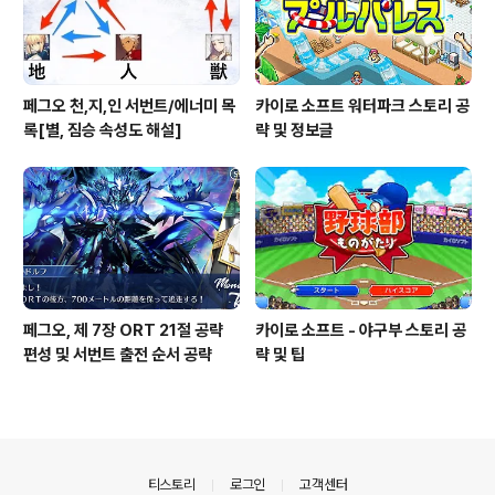
페그오 천,지,인 서번트/에너미 목
카이로 소프트 워터파크 스토리 공
록[별, 짐승 속성도 해설]
략 및 정보글
페그오, 제 7장 ORT 21절 공략
카이로 소프트 - 야구부 스토리 공
편성 및 서번트 출전 순서 공략
략 및 팁
의안내
티스토리
로그인
고객센터