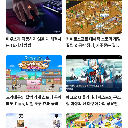
을 시작하고 왼쪽의 [파일] 메뉴를 열고 표시되는 메뉴의
왼쪽 하단..
마우스가 작동하지 않을 때 해결하
카이로소프트 대해적 스토리 게임
는 16가지 방법
꿀팁 & 공략 정리, 자주묻는 질문
설정
도라에몽의 팥빵 가게 스토리 공략
페그오 U 올가마리 퀘스트2, 구소
메모 Tips, 비밀 도구 효과 공략
장 이성의 신 아쿠아마리 공략전