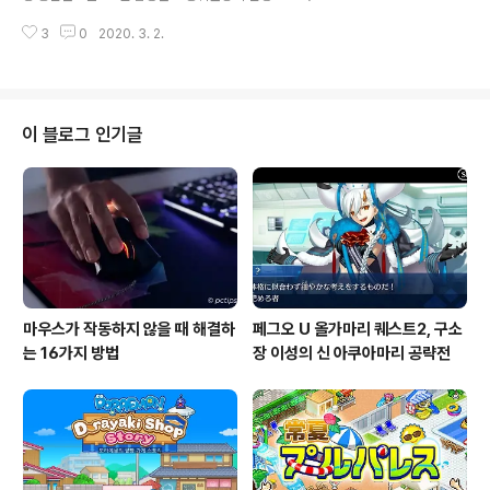
가 높아지고 있습니다. 도쿄 사변은 2012년에 해산하는 2
이러스에 대해 "국가 방역 체제 속에서 어떠한 예외도 허용
020 년 1월에 "재생"을 발표했습니다. 이 라이브 투어 외
3
0
2020. 3. 2.
하지 말아야한다"고 지적하고 방역 사업에 관한 중앙의 지
에 4월 17..
휘와 통제를 국가 모든 부문이 무조건 절대 복종 할 것을 요
구했다고 전했다. 최고 지도자 스스로가 신종 코로나 바이
러스에 강한 위기감을 안고있는 것이 전해져온다. 조선 중
앙 통신에서 2월 29일에 방송된 조선 노동중앙위원회 정
이 블로그 인기글
치국 확대 회의에서 발언하는 김정은의 사진 또한 북한 웹
사이트 '조선의 오늘'은 2월 27일 북한의 학교의 겨울방학
이 연장됐다고 전했다. 다른 사이트는 2월 24일 전국에서
380여명의 외국인을 격리했다고 보도했다. 시장의 식량
가격도 오르기 시작했다 탈북자..
마우스가 작동하지 않을 때 해결하
페그오 U 올가마리 퀘스트2, 구소
는 16가지 방법
장 이성의 신 아쿠아마리 공략전