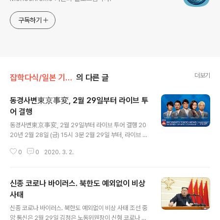
구독하기
더보기
잡학다식/일본 기사 번역
의 다른 글
동경사변東京事変, 2월 29일부터 라이브 투
어 결행
글 내용
동경사변東京事変, 2월 29일부터 라이브 투어 결행 20
20년 2월 28일 (금) 15시 3분 2월 29일 부터, 라이브 투
어를 예정대로 실시 할 생각이라고 밝힌 도쿄 지헨東京事
0
0
2020. 3. 2.
変 우키구모, 하타 토시키, 시이나 링고, 카메다 세이지, 이
자와 이치요 등의 록 밴드 ' 도쿄 지헨東京事変'이 2월 2
9일에서 부활 라이브 투어를 예정대로 개최하는 것을 공식
신종 코로나 바이러스. 북한도 예외없이 비상
사이트에서 발표. 신종 코로나 바이러스의 확산을 우려해
많은 라이브나 이벤트가 속속 중단을 발표한 가운데 라이
사태
글 내용
브의 결행을 인터넷에서는 "응원하고 싶다 " "팬과 자신이
신종 코로나 바이러스. 북한도 예외없이 비상 사태 조선 중
좋으면 좋은 거지 다른 이유는 아니니까 "등 찬반의 목소리
앙 통신은 2월 29일 김정은 노동위원장이 신형 코로나 바