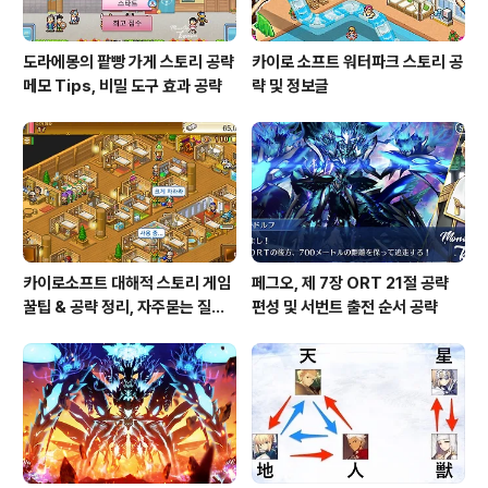
도라에몽의 팥빵 가게 스토리 공략
카이로 소프트 워터파크 스토리 공
메모 Tips, 비밀 도구 효과 공략
략 및 정보글
카이로소프트 대해적 스토리 게임
페그오, 제 7장 ORT 21절 공략
꿀팁 & 공략 정리, 자주묻는 질문
편성 및 서번트 출전 순서 공략
설정