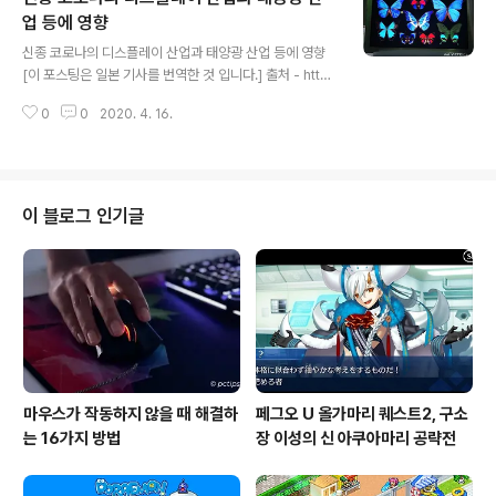
으로 아프리카 대륙 전체의 재생 가능 에너지 대처에 있어,
업 등에 영향
글 내용
긴밀히 협력하기로 합의했다. 4 월 16 일에 발표했다. 아프
신종 코로나의 디스플레이 산업과 태양광 산업 등에 영향
리카 대륙에서는 농촌 지역을 중심으로 생명과 건강 유지
[이 포스팅은 일본 기사를 번역한 것 입니다.] 출처 - http
에 필요한 환경의 정비가 ​​늦어지고 있다. 거기에 필..
s://headlines.yahoo.co.jp/hl?a=20200416-0000
0
0
2020. 4. 16.
0002-mynavin-sci 신형 코로나 바이러스의 감염 확대(
COVID-19 )가 대형 디스플레이 패널 생산에 미치는 영향
으로는 고도로 자동화된 프런트 엔드 제조보다 일손을 필
요로하는 백 엔드 모듈의 제조 · 출하에 영향을 미치고있다.
일반적으로 오픈 셀 형식으로 출하되는 TV용 패널은 202
이 블로그 인기글
0년 2월의 출하 실적을 보면, 실제 출하 예측에 비하여 출
하 격차는 9.8 % 정도 였지만, 모듈 형태로 출시되는 PC
모니터와 노트북 PC용 모니터의 실제 출하량과 예측된 출
하량의 차이는 각각 25.5%와 29...
마우스가 작동하지 않을 때 해결하
페그오 U 올가마리 퀘스트2, 구소
는 16가지 방법
장 이성의 신 아쿠아마리 공략전