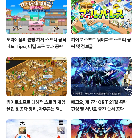
도라에몽의 팥빵 가게 스토리 공략
카이로 소프트 워터파크 스토리 공
메모 Tips, 비밀 도구 효과 공략
략 및 정보글
카이로소프트 대해적 스토리 게임
페그오, 제 7장 ORT 21절 공략
꿀팁 & 공략 정리, 자주묻는 질문
편성 및 서번트 출전 순서 공략
설정