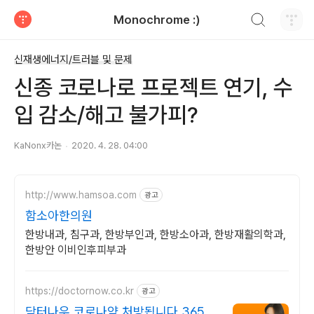
검색하기
Monochrome :)
티스토리
신재생에너지/트러블 및 문제
신종 코로나로 프로젝트 연기, 수
입 감소/해고 불가피?
KaNonx카논
2020. 4. 28. 04:00
http://www.hamsoa.com
광고
함소아한의원
한방내과, 침구과, 한방부인과, 한방소아과, 한방재활의학과,
한방안 이비인후피부과
https://doctornow.co.kr
광고
닥터나우 코로나약 처방됩니다 365일