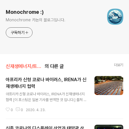
Monochrome :)
Monochrome 카논의 블로그입니다.
구독하기
더보기
신재생에너지/트러블 및 문제
의 다른 글
아프리카 신형 코로나 바이러스, IRENA가 신
재생에너지 협력
글 내용
아프리카 신형 코로나 바이러스, IRENA가 신재생에너지
협력 [이 포스팅은 일본 기사를 번역한 것 입니다.] 출처 -
https://project.nikkeibp.co.jp/ms/atcl/19/news/0
0
0
2020. 4. 23.
0001/00778/?ST=msb 국제 재생 가능 에너지기구 (I
nternational Renewable Energy Agency : IRENA)
는 아프리카 연합 (African Union Commission : AU
신종 코로나의 디스플레이 산업과 태양광 산
C)과 신종 코로나 바이러스 (COVID-19) 대책 강화 방안