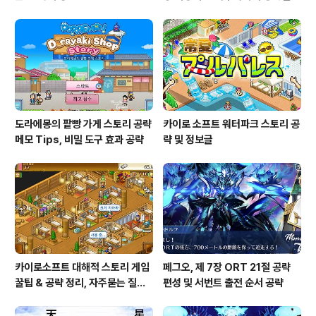
도라에몽의 팥빵 가게 스토리 공략
카이로 소프트 워터파크 스토리 공
메모 Tips, 비밀 도구 효과 공략
략 및 정보글
카이로소프트 대해적 스토리 게임
페그오, 제 7장 ORT 21절 공략
꿀팁 & 공략 정리, 자주묻는 질문
편성 및 서번트 출전 순서 공략
설정