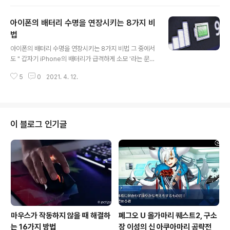
삽입했을 때나, 헤드폰 및 기타 액세서리를 사용하려고 할
때 나타나는 것. 자연과 오류가 해결 될 수도 있지만, 그렇
아이폰의 배터리 수명을 연장시키는 8가지 비
지 않은 경우는 충전하거나 헤드폰으로 음악을 들을 수 없
어 곤란하기도 하지요 그래서 이번에는 iPhone이 경고가
법
글 내용
표시되는 원인과 오류를 해결하는 방법을 소개합니다. "이
아이폰의 배터리 수명을 연장시키는 8가지 비법 그 중에서
악세사리는 지원되지 않을 수 있습니다"는 무슨 뜻? "이 악
도 " 갑자기 iPhone의 배터리가 급격하게 소모 '라는 문제
세사리는 지원되지 않을 수 있습니다"또는 "이 액세서리는
에 대해 SNS 등에서는 비판의 목소리로 가득했습니다. iO
사용할 수 없습니다" 등 비슷한 메시지가 표시되는 원인은
5
0
2021. 4. 12.
S 14 배터리 수명이 크게 단축되어 사용자에 대한 효과적
여러 가지..
인 대처 방법을 소개합니다. 1. 화면의 밝기를 낮추면 된다.
화면의 밝기 레벨을 높이면 스마트 폰의 배터리는 상당히
소모합니다. 화면 밝기를 낮추면 처음에는 사용하기 어렵
다고 느낄지도 모르지만 장기적으로 보면 확실히 스마트
이 블로그 인기글
폰을 오래하기 때문에 iPhone의 배터리를 절약하는 일반
적인 방법 중 하나입니다. 화면의 밝기는 필요한 경우에만
올리도록합시다. iPhone의 밝기를 조정하는 방법은 다음
과 같습니다. " 설정 "을 열고 " 화면 밝기 "를 선택합니다.
밝기 아이콘을 ..
마우스가 작동하지 않을 때 해결하
페그오 U 올가마리 퀘스트2, 구소
는 16가지 방법
장 이성의 신 아쿠아마리 공략전