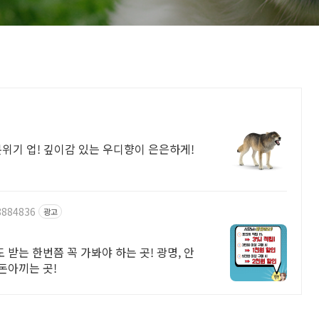
분위기 업! 깊이감 있는 우디향이 은은하게!
8884836
광고
 받는 한번쯤 꼭 가봐야 하는 곳! 광명, 안
돈아끼는 곳!