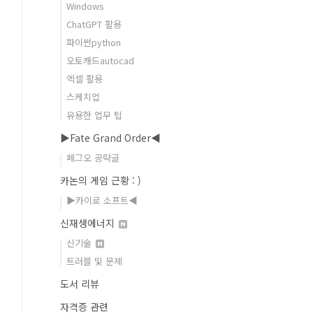
Windows
ChatGPT 활용
파이썬python
오토캐드autocad
엑셀 활용
스케치업
유용한 업무 팁
▶Fate Grand Order◀
페그오 공략글
카논의 게임 근황 : )
▶카이로 소프트◀
신재생에너지
신기술
트러블 및 문제
도서 리뷰
자격증 관련