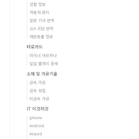
생활 정보
자동차 관리
일본 기사 번역
2ch 괴담 번역
애완동물 정보
타로카드
마이너 아르카나
일일 별자리 운세
소재 및 가공기술
금속 가공
금속 성질
비금속 가공
IT 이것저것
iphone
Android
Airpod