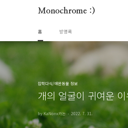
본문 바로가기
Monochrome :)
홈
방명록
잡학다식/애완동물 정보
개의 얼굴이 귀여운 이
by KaNonx카논
2022. 7. 31.