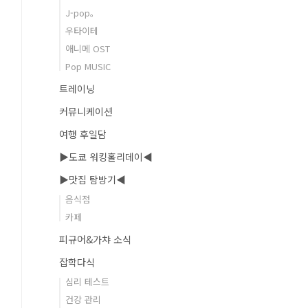
J-pop。
우타이테
애니메 OST
Pop MUSIC
트레이닝
커뮤니케이션
여행 후일담
▶도쿄 워킹홀리데이◀
▶맛집 탐방기◀
음식점
카페
피규어&가챠 소식
잡학다식
심리 테스트
건강 관리