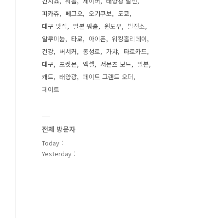
긴시쵸
워홀
세이버
태양광 발전
피카츄
페그오
오기쿠보
도쿄
대구 맛집
일본 워홀
윈도우
발전소
알루미늄
타로
아이폰
워킹홀리데이
건강
버서커
동성로
가챠
타로카드
대구
포켓몬
엑셀
서몬즈 보드
일본
캐드
태양광
페이트 그랜드 오더
페이트
전체 방문자
Today :
Yesterday :