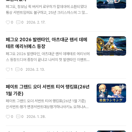
뻥약화무효2스는 차지감소 보뻥 np증가3스는 근성 대미
글 내용
지 컷, 아뻥버뻥 붙어있네요. 즉발 30%에 아군 전체에 턴
페그오, 장모님 퀵 버서커 로우히가 칼데아에 소환되었다
마다 10%라 좀 애매호모하고 그렇네요. 보구에는 화상 달
통상 서번트임에도 불구하고, 25년 크리스마스에 그 많은
려있고 화상 특공있는 대군 버스터 세이버입니다. 이벤트
돌을 투자했음에도 불구하고 저에게 폭사를 안겨준 버서커
작성시간
0
0
2026. 2. 17.
에서 뭔 일이 있길래 이렇게 재림이 스노우보드인지, 궁금
로우히가 이제서야 등장했습니다. 편리성에 있어서 장난
하지만 멘탈이 바사..
아닌 로우히, 없어서 아니꼬왔던 적이 한 두 번이 아니었는
데이제서야 나온게 너무나도 기쁩니다. 자신 np 80% 차
페그오 2026 발렌타인, 아츠대군 랜서 데메
징 + 아군 전체 20% 차징은 신이야! 페그오, 장모님 퀵 버
테르 에리뉘에스 등장
서커 로우히 스킬 셋 보유 스킬이미지이름효과 천체 궤도
글 내용
조정 B아군 전체의 퀵 카드 성능 UP [Lv.n] (3턴)& 버스
페그오 2026 발렌타인, 아츠대군 랜서 데메테르 에리뉘에
터 카드 성능 UP [Lv.n] (3턴)& 회피 상태 부여 (1회, 3턴)
스 등장드디어 종장이 끝나고 나서의 첫 발렌타인 이벤트
+ 필드를 [어둠] 상태로 한다 (5턴)레벨Lv. 1Lv. 2Lv. 3L
입니다.미리 올림포스의 12주신 중 하나인 데메테르가 랜
작성시간
1
0
2026. 2. 13.
v. 4Lv. 5Lv. 6Lv. 7Lv...
서로 실장된다고 하여,시작 전에도 반응이 뜨거웠는데요,
진짜 호부 3장만에 나와준 풍요의 여신님께 감사를 우선
올립니다. 이전, 올림포스 이문대에서 만난 모습과 사뭇 다
페이트 그랜드 오더 서번트 티어 랭킹표(26년
른 모습, 진체가 아닌 새로운 모습이라더욱 마마력이 오른
1월 기준)
듯 한 느낌에 바로 마마 초코를 주고 이벤트 주회를 돌고자
글 내용
합니다. 페그오 2026 발렌타인, 아츠대군 랜서 데메테르
페이트 그랜드 오더 서번트 티어 랭킹표(26년 1월 기준)
에리뉘에스 스킬셋 어머니의권능(풍요) C아군 전체의 퀵
신서번트·평가 변경서번트대상평가하나사키노 오하나A〜
카드 성능 UP [Lv.n] (3턴)& 아츠 카드 성능 UP [Lv.n]
A+·가로 버프 합계 50% + NP 20% 배포└1wave 담당
작성시간
0
0
2026. 1. 28.
(3턴)& 약화 상태 해제& 약화 무효 상태 부여 (1회, 3턴)&
으로는 A+상당한 성능·노아와 같은 계통의 도중 성능 중시
최대 ..
공격수최종담당자로서는 특공전제·동형 서번트가 육성 완
료되면 우선도가 떨어진다wave 담당 포화상태이므로 절