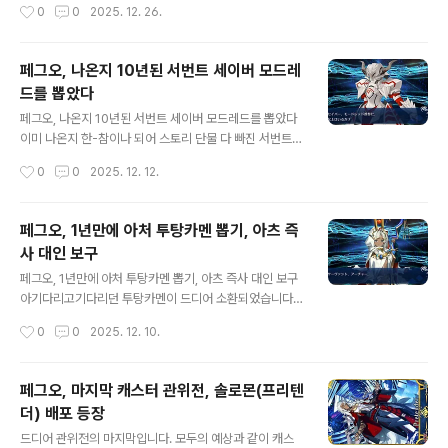
작성시간
0
0
2025. 12. 26.
小舟で銀河をひとりきり漕ぎ出した気分だ 작은 배
과의 결전,이문대의 영령들 그리고 범인류사의 영령들, 자
에서 은하를 홀로 저어 나간 기분이야 旅人がみんな勇敢
신들의 미래가 없다는 걸 알아도공상수 벌채에 힘껏 조력
なわけじゃない..
해주는 그들과의 가슴 뜨거운 레이드가 현재에도 진행 중
페그오, 나온지 10년된 서번트 세이버 모드레
입니다. 맨 처음 잡힌 건 역시 상성을 안타는 공상수 오로치
드를 뽑았다
였습니다. 그 다음이 퀘이사, 그 다음이 공상수 마젤란이었
글 내용
지요, 하나하나 벌채 할 때마다 남은 공상수들의 버프 및 디
페그오, 나온지 10년된 서번트 세이버 모드레드를 뽑았다
버프, 약체화가 걸리는 걸 보면서 더욱이 의욕 넘치게레이
이미 나온지 한-참이나 되어 스토리 단물 다 빠진 서번트
드에 임할 수 있었습니다. 현재 공상수 벌채에 들어간 칼데
모드레드가 드디어 나왔습니다.전 분명히 겐사이 가챠를
작성시간
0
0
2025. 12. 12.
아 전문 인력은 이렇게, 최대한 인연포인트를 뽑아먹고자
돌렸는데 왜 이 친구가 나왔는지는 의문이 가득합니다만,
하는 마음에, 꾸역꾸역 채워갔습니다...
어쨌든 뉴절먹입니다. 아버지 킬러 세이버 모드레드는 15
년도에 시계마무도시 런던에서 실장되어 벌써 나온지 10
페그오, 1년만에 아처 투탕카멘 뽑기, 아츠 즉
년이나 된 서번트입니다. 이미 스킬 강화 2개, 보구 강화 1
사 대인 보구
개나 받아서 강화 또한 짱짱한 서번트 중 하나입니다. 페그
글 내용
오, 나온지 10년된 서번트 세이버 모드레드 스킬 셋보유 스
페그오, 1년만에 아처 투탕카멘 뽑기, 아츠 즉사 대인 보구
킬이미지이름효과 마력방출 A자신의 버스터 카드 성능 U
아기다리고기다리던 투탕카멘이 드디어 소환되었습니다.
P [Lv.n] (1턴)레벨Lv. 1Lv. 2Lv. 3Lv. 4Lv. 5Lv. 6Lv. 7
첫 실장 때 300돌을 갖다 박아도 안나오던, 24년의 연말
작성시간
0
0
2025. 12. 10.
Lv. 8Lv. 9Lv. 10버스터 +30%32%34%36%3..
을 폭사로 이끌었던 그 주연 투탕카멘,이번에는 호부 5연
발 만에 뽑게되어서 너무 기쁘네요! 이런 싼 것이 비싼 척해
서 당시 로우히와 판타즈문을 날려먹게 했다니, 참으로 분
페그오, 마지막 캐스터 관위전, 솔로몬(프리텐
합니다 분해요. 페그오, 1년만에 아처 투탕카멘 스킬 셋보
더) 배포 등장
유 스킬이미지이름효과 왕가의 계곡 B아군 전체의 NP 증
글 내용
가 [Lv.n]& 보구 위력 UP [Lv.n] (3턴)+ 자신에게 '근성
드디어 관위전의 마지막입니다. 모두의 예상과 같이 캐스