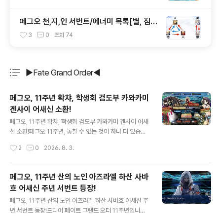
페그오 천,지,인 서번트/에너미 목록[별, 짐승
속성도 해설]
3
0
조회
74
▶Fate Grand Order◀
분류 전체보기
주요 글 목록
페그오, 11주년 확챠, 학생회 검도부 카와카미
겐사이 어새신 소환!
글 내용
페그오, 11주년 확챠, 학생회 검도부 카와카미 겐사이 어새
신 소환!페그오 11주년, 놓칠 수 없는 것이 하나 더 있습니
다.바로 확챠, 이번 주년에는 학생회 컨셉으로 각 부별로 나
작성시간
2
0
2026. 8. 3.
누어진 서번트들을 소환할 수 있었습니다. 마침 저는 검도
부의 카와카미 겐사이, 콘도 이사미, 옥토끼 셋 모두 미소지
서번트인지라검도부 쪽을 지망하게 되었습니다. 물론 1픽
페그오, 11주년 산의 노인 아즈라엘 하산 사바
은 대인 어새신인 카와카미 겐사이. 확챠로서는 처음으로
흐 어새신 주년 서번트 등장!
제가 원하는 서번트를 먹었습니다! 카와카미 겐사이, 인 /
글 내용
신성 특공에다가 납도자세 시, 데미지 업까지.게다가 1재림
페그오, 11주년 산의 노인 아즈라엘 하산 사바흐 어새신 주
이후는 메이드 복까지 있다고! 나머지 그렇게 쓸모 있지 않
년 서번트 등장!드디어 페이트 그랜드 오더 11주년입니다.
은 확챠 결과표, 뽕차는 콘도 이사미가 나와도 나쁘지 않았
서비스 하고 벌써 11년이나 지나다니, 11년 전의 신대 페그