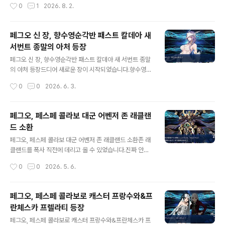
작성시간
0
1
2026. 8. 2.
을 것 같았습니다만, 겐사이가 티어표는 좀 더 높으므로 만
오 시절이 새록새록 생각나네요.1주년 때에는 30돌 정도
족합니다. 페그오,..
밖에 안 주더니 10주년에는 1천돌, 11주년에는 약 600
돌... 저는 직전의 아스파라거스? 아스모데우스? 아츠 대군
페그오 신 장, 향수영순각반 패스트 칼데아 새
서번트를 뽑지 못하여 주년 캐를 뽑을 만한 돌이 남아 있지
서번트 종말의 아처 등장
않았습니다.게다가 당장 오늘 300돌만줘서, 이번 주년 서
글 내용
번트는 포기해야할까 싶었습니다만,다행히! 폭사 직전에
페그오 신 장, 향수영순각반 패스트 칼데아 새 서번트 종말
와 주었습니다. 산의 노인 릴리, 하산 사바흐 아즈라엘! 지
의 아처 등장드디어 새로운 장이 시작되었습니다.향수영순
금까지 힙하게 주년캐를 내주었던 것과는 다르게 이번에는
각반, 패스트 칼데아! 시작은 1부의 리메이크 느낌으로 프
작성시간
0
0
2026. 6. 3.
아즈라엘이 솔직히 정배였습니다. 아직도 카마소츠 햄이
랑스 오를레앙부터 절대마수전선 우르크까지의 인리정초
나와주길 기대하고 ..
를 복원하는것으로 시작합니다. 일단 스토리에 관련한 것
은 뒤로 제쳐놓고, 새로운 서번트, 종말의 아처가 새로이 등
페그오, 페스페 콜라보 대군 어벤저 존 래클랜
장했습니다.아츠 대군의 아처로 '과거 개찬'이라는 디버프
드 소환
를 에너미에게 부여한 뒤 '과거 개찬'의 수 만큼 특공을 때
글 내용
려박는 서번트입니다. 페그오 신 장, 향수영순각반 패스트
페그오, 페스페 콜라보 대군 어벤저 존 래클랜드 소환존 래
칼데아 새 서번트 종말의 아처 스킬 셋1스킬에 아군 전체의
클랜드를 폭사 직전에 데리고 올 수 있었습니다.진짜 안티
아츠뻥 20% 공뻥 20% 약화해제 자신에게 통상공격 시
오키아에서 스노우필드로 갑자기 무대가 변경이 되지를 않
작성시간
0
0
2026. 5. 6.
적 강화 1개 해제 과거 개찬 상태 부여하는 상태 부여 2스
나, 폭군들의 영기를 모아서 만든 영기가 흑사자라고 하지
킬 아군 1체에 np수급 50% ..
를 않나.. 스토리를 제대로 정독을 하지 않아서 그런지역대
급으로 설정이 복잡한 서번트가 아닐까 합니다. 그야 그런
페그오, 페스페 콜라보로 캐스터 프랑수와&프
게, 1부의 메인 신성원탁영역 예루살렘에서 첫 언급이 되었
란체스카 프렐라티 등장
을 정도의 서번트이니 말입니다.아무튼, 달갤에서는 성능
글 내용
이 나쁘지 않다는 말에 호감이 가서 술 처먹은 저녁에 잔뜩
페그오, 페스페 콜라보로 캐스터 프랑수와&프란체스카 프