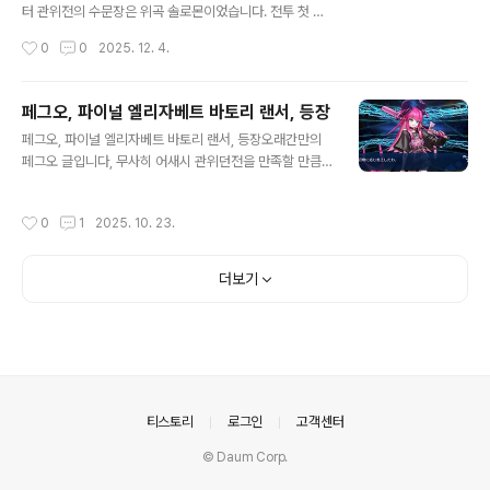
발동 시 스타 30개 획득하는 상태' 부여 (3턴)& '자신의 사
터 관위전의 수문장은 위곡 솔로몬이었습니다. 전투 첫 돌
망 시 스타 30개 획득하는 상태' 부여 (3턴)레벨Lv. 1Lv. 2
입 시, 마술사는 최강이 아니더라도 최강의 존재를 사역하
작성시간
0
0
2025. 12. 4.
Lv. 3Lv. 4Lv. 5Lv. 6Lv. 7Lv..
면 된다는 누군가의 명대사로 뽕을 치사량까지 채우고서는
자신의 그랜드 세이버 로드 로드리스를 소환하여 함께 싸
웁니다. 아무래도 솔로몬 왕이 배포로 등장했으니 신년 서
페그오, 파이널 엘리자베트 바토리 랜서, 등장
번트가 로드 로드리스가 되지 않을까 하는 의견들이 많습
글 내용
페그오, 파이널 엘리자베트 바토리 랜서, 등장오래간만의
니다. 페그오는 또 돌고 돌고 돌아서 다시 아르토리아로 돌
페그오 글입니다, 무사히 어새시 관위던전을 만족할 만큼
아오게 되나 봅니다. 아무튼 각설하고 캐스터 관위인정전
돌고 이벤트는 다시 할로윈입니다.약 2년간 잠잠했었던 엘
을 돌파하게 되면 솔로몬 왕이 힘을 빌려주겠다며 가입하
리자베트 바토리의 할로윈이 시작, 그리고 마지막 이야기
게 됩니다. 캐릭터성을 잘 살려 캐스터가 아닌 프리텐더로
작성시간
0
1
2025. 10. 23.
로 돌아왔습니다. 배포 서번트는 4성 어벤저 끝의 바토리
서 참전하게 된 솔로몬, 배포라서 그런지 아쉽게도 재림에
픽업 서번트는 5성 대인 랜서 엘리자베트 바토리입니다.
따른 외형 변화는 없습니다. 페그오, 마지막 캐스..
바토리의 끝과 끝은 랜서라니 멋집니다! 페그오, 파이널 엘
더보기
리자베트 바토리 랜서, 스킬 셋화성을 잇는 자 EX아군 전체
의 공격력 UP [Lv.n] (3턴)+ 자신의 버스터 카드 성능 UP
[Lv.n]& 크리티컬 위력 UP [Lv.n]& '공격 시 적 하나에게
화상 상태(3턴, 500 대미지) 부여하는 상태'를 부여(3턴)
엘리자베트에볼루지오 EX자신에게 무적 상태 부여 (2회,..
의안내
티스토리
로그인
고객센터
© Daum Corp.