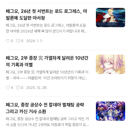
까지 몇 번 시도는 있었지만, 그렇게 나오지 않더니 이번에
는 다행히 10연차 이내에 나와 주었습니다. 스토리의 등장
페그오, 26년 첫 서번트는 로드 로그레스, 아
이 최근에는 많지 않아 정실의 자리에서는 한-참이나 멀어
발론에 도달한 아서왕
졌지만여전히 매력있는 서번트가 아닐까 합니다. 페그오,
글 내용
얼터에고 멜트릴리스 소환, 스킬셋보유 스킬이미지이름효
페그오, 26년 첫 서번트는 로드 로그레스, 아발론에 도달
과 크라임 발레 A자신에게 회피 상태 부여 (2회, 3턴)& 스
한 아서왕 2026년 새해 복 많이 받으시기 바랍니다! 페그
타 획득 [Lv.n]레벨Lv. 1Lv. 2Lv. 3Lv. 4Lv. 5Lv. 6Lv. 7
오도 2부가 끝나고 연말 방송에서 이후의 방향에 대해서
작성시간
0
0
2026. 1. 1.
Lv. 8Lv. 9Lv. 10스타567891011121315쿨타..
어떠한 이야기가 나올까 싶었지만 그런 거 없이 신년 서번
트인 로드 로그레스를 공개하는 것으로 끝났습니다. 아쉬
운 부분이 아닐 수 없지만, 로드 로그레스가 꽤나 좋은 성능
페그오, 2부 종장 完 가열차게 달려온 10년간
으로 나와줘서 일단 유저들의 아쉬움이 한 풀 꺾인 느낌입
의 기록과 이별
니다. 페그오, 26년 첫 서번트는 로드 로그레스, 스킬 셋1.
글 내용
피니스 드라콘 EX (CT 10~8)매 턴 NP 획득 상태 부여
페그오, 2부 종장 完 가열차게 달려온 10년간의 기록과 이
[30%~50%] (5턴)약체 무효 상태 부여 (1회·5턴)강화 해
별 - 아아─── 떠올랐어- 이건 쓰러트리기 위함이 아닌-
제 내성 업 [50%~100%] (1회·5턴)[부작용] 매 턴 HP 1
구하기 위한, 싸움이야───! 드디어, 드디어 후지마루 리
작성시간
4
0
2025. 12. 28.
000 감소 상태 부여 (5턴)2. 렉스 미로와르 A..
츠카의, 마슈 키리에라이트의, 칼데아의 모두들의 싸움이
막을 내렸습니다. 공상수들을 모두 절제하고 발버둥치는
마리스 칼데아스와의 최종전, 거기에서 이어지는 이문대에
페그오, 종장 공상수 전 칼데아 벌채팀 공략
서 쌓았던 인연들의 백업,이어지는 그 끝에 지금까지 쌓아
그리고 카신 거사 소환
온 모든 것이 없던일이 되더라도,그런대도 새로운 날개를
글 내용
다시 펼치기 위해서 모두는 나아갑니다. こうして僕らの
페그오, 종장 공상수 전 칼데아 벌채팀 공략 그리고 카신 거
冒険は終わる 이렇게 우리들의 모험은 끝나 真白に広
사 소환 드디어 기나긴 2부에도 마침표가 찍힐 종장이 도
がる 次のページへ 새하얗게 펼쳐지는 다음 페이지로
래했습니다. 마리스 칼데아스 그리고 지주 7주의 공상수들