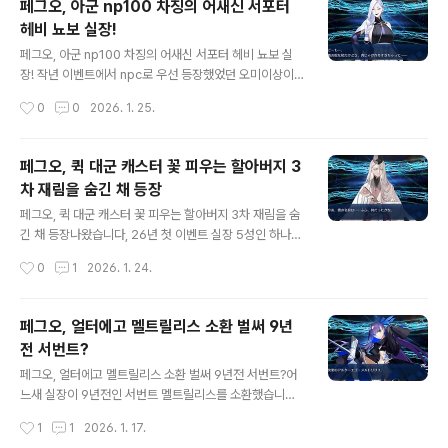
페그오, 아군 np100 차징의 어새신 서포터
제 평가에평가개정에서 비슷한 유형은 평가다운 예정·악특
헤비 뇨보 실장!
공 보구는 경합이 걱정된다└200%고정의 물푸레가 동급
글 내용
에 존재헤비 뇨보A·공략 지원으로서 파격적인 성능·특히
페그오, 아군 np100 차징의 어새신 서포터 헤비 뇨보 실
강화 해제 내성 부여 범위로 우수기존 산타나이틴을 크게
장! 작년 이벤트에서 npc로 우선 등장했었던 오미이상이
뛰어넘는 성능ガ갓츠나 강화 약체 해제로 구분하여 사용하
드디어 헤비 뇨보로 실장되었습니다. 남다른 미시력(?)으
작성시간
0
0
2026. 1. 25.
는 요소는 있다·보구의 NP 공급도 다양하게 사용할 수 있
로 뭇 유저들을 홀린 헤비 뇨보는 캐릭터 성 뿐만 아니라성
을 것 같다└사포 보물창고 재사용도 있을지도 ..
능에 있어서도 통상 4성 어새신 이상의 포텐셜을 보여주고
있어 더욱 주목받는 중입니다. 페그오, 아군 np100 차징의
페그오, 퀵 대군 캐스터 꽃 피우는 할아버지 3
어새신 서포터 헤비 뇨보 스킬셋보유 스킬이미지이름효과
차 재림을 숨긴 채 등장
싸리 다발 B아군 한 명의 공격력 UP [Lv.n] (3턴)& 크리
글 내용
티컬 위력 UP [Lv.n] (3턴)+ 스타 획득 [Lv.n]레벨Lv. 1L
페그오, 퀵 대군 캐스터 꽃 피우는 할아버지 3차 재림을 숨
v. 2Lv. 3Lv. 4Lv. 5Lv. 6Lv. 7Lv. 8Lv. 9Lv. 10공격력
긴 채 등장나왔습니다, 26년 첫 이벤트 실장 5성인 하나사
+20%21%22%23%24%25%26%27%28%30%
키노 오키나, 꽃피우는 할아버지입니다.동화 속에서 재를
작성시간
0
1
2026. 1. 24.
크리티컬위력 +30%32..
뿌려서 벛나무에 꽃을 피운다는 일화가 있는 일본계 캐릭
터라서음, 굳이 뽑아야 하나 싶었는데, 빠르게 나와 주었습
니다. 페그오, 퀵 대군 캐스터 꽃 피우는 할아버지스킬 셋
페그오, 얼터에고 멜트릴리스 소환 벌써 9년
및 보구 효과 하얀 희귀견 A자신의 퀵 카드 성능 UP [Lv.
전 서번트?
n] (3턴)& 아츠 카드 성능 UP [Lv.n] (3턴)& NP 증가 [L
글 내용
v.n]레벨Lv. 1Lv. 2Lv. 3Lv. 4Lv. 5Lv. 6Lv. 7Lv. 8Lv. 9
페그오, 얼터에고 멜트릴리스 소환 벌써 9년전 서번트?어
Lv. 10퀵 +20%21%22%23%24%25%26%27%2
느새 실장이 9년전인 서번트 멜트릴리스를 소환했습니다.
8%30%아츠 +20%21%22%23%24%25%26%2
상황 다 종료되고 나와서 조금 얼떨떨할 것 같지만, 비스트
작성시간
1
1
2026. 1. 17.
7%28%30%NP20%..
안건이 남은 칼데아에 충분한 도움이 되리라 봅니다.지금