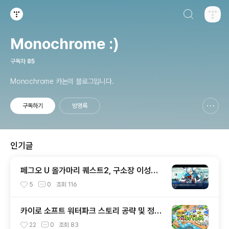
검색하기
티스토리
Monochrome :)
구독자
85
Monochrome 카논의 블로그입니다.
구독하기
방명록
신고하기 레이어
열기
인기글
페그오 U 올가마리 퀘스트2, 구소장 이성의
신 아쿠아마리 공략전
5
0
조회
116
카이로 소프트 워터파크 스토리 공략 및 정보
글
22
0
조회
83