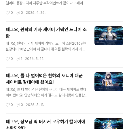
꼴은채로 소환하다가 결국 만나게 되었습니다. 페그오, 페
렐라티 등장드디어 지루한 복각이벤트가 끝이나고 페이트
스페 콜라보 대군 어벤저 존 래클랜드 스킬셋보유 스킬이
스트레인지 페이크 콜라보 이벤트가 시작되었습니다!그 시
작성시간
0
0
2026. 4. 26.
미지이름효과 암군의카리스마 A아군 전체의 공격력 UP
작을 여는 건 신 5성 캐스터 프랑수와&프란체스카 프렐라
[Lv.n] (3턴)& 크리티컬 위력 UP [..
티입니다. 1스킬로 프랑수와,프란체스카로 영기를 변경하
는 식의 1+1 서번트로 실장되었네요. 프랑수와 버전에서는
페그오, 원탁의 기사 세이버 가웨인 드디어 소
보구로 에너미의 디버프가 중점, 프란체스카 버전에서 아
환
츠 대군 보구로정신이상 특공을 들고 나온 캐스터입니다.1
글 내용
스에 공포 확률 부여와 3스에 프랑수와는 질서, 프란체스
페그오, 원탁의 기사 세이버 가웨인 드디어 소환2016년에
카는 혼돈 특공을 각각 또 들고나와 꽤나 유용할 것으로 보
실장되어 10년만에야 제 칼데아에 와준 원탁의 기사 가웨
입니다. 하기 스킬셋 및 자세한 보구 효과를 확인해 보도록
인입니다.이로써 아르토리아를 뺀 원탁의 기사들은 다 뽑
작성시간
0
1
2026. 3. 22.
하겠습니다. 페그오, 페스페 콜라보 캐스터 프랑수와&프란
게되었네요. 아무튼 자크 드 몰레에서 쓴 돌을 명함으로 보
체스카 프렐라티 스킬 셋환술(기상천외) A아군 ..
상받는 것 같아서 기쁩니다. 페그오, 원탁의 기사 세이버 가
웨인 스킬 셋이미지이름효과 성자의 숫자 EX자신의 공격
페그오, 돌 다 털어먹은 천하의 ㅆㄴ이 대군
력 20% UP (3턴)& [햇빛]이 있는 필드에서만 자신의 버
세이버로 칼데아에 왔어요!
스터 카드 성능 UP [Lv.n] (3턴)레벨Lv. 1Lv. 2Lv. 3Lv.
글 내용
4Lv. 5Lv. 6Lv. 7Lv. 8Lv. 9Lv. 10[햇빛] 필드버스터 +
페그오, 돌 다 털어먹은 천하의 ㅆㄴ이 대군 세이버로 칼데
20%21%22%23%24%25%26%27%28%30%쿨
아에 왔어요! 안녕하세요 이가 갈리고 갈리다못해 임플란
타임765 1차 영기재림으로 획득이미지이름효과 카리스마
트를 해야 하는 입장이 되어버렸습니다.보세요! 제 돌을요!
작성시간
0
0
2026. 3. 11.
E아군 전체의 공격력 UP [Lv.n] (..
보세요! 제 갈려버린 멘탈을요! 이 천하의 개쌍놈이 존나 수
전노라는 설정을 쳐 달고 오더니만 천개 남아 있던 제 돌을
싹 다 털어가버렸네요. 자크 드 몰레 너 이색히 아케이드로
페그오, 장모님 퀵 버서커 로우히가 칼데아에
선행 실장 때 부터 마음에 안들엇어. 예, 대강 1스는 공뻥방
소환되었다