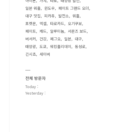
아이폰
가챠
타로
태양광 발전
일본 워홀
윈도우
페이트 그랜드 오더
대구 맛집
피카츄
발전소
워홀
포켓몬
엑셀
타로카드
오기쿠보
페이트
캐드
알루미늄
서몬즈 보드
버서커
건강
페그오
일본
대구
태양광
도쿄
워킹홀리데이
동성로
긴시쵸
세이버
전체 방문자
Today :
Yesterday :