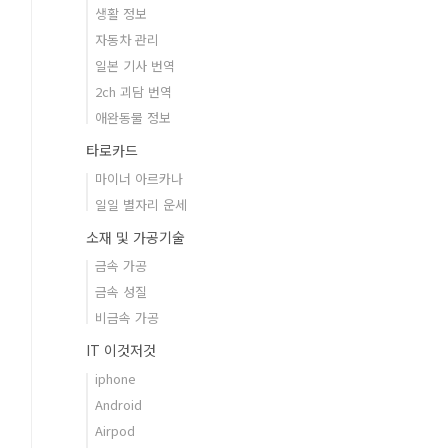
생활 정보
자동차 관리
일본 기사 번역
2ch 괴담 번역
애완동물 정보
타로카드
마이너 아르카나
일일 별자리 운세
소재 및 가공기술
금속 가공
금속 성질
비금속 가공
IT 이것저것
iphone
Android
Airpod