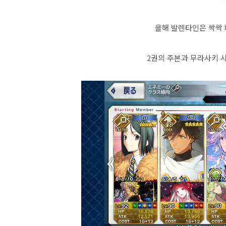
올해 발렌타인은 싹싹 
2권의 주본과 무라사키 