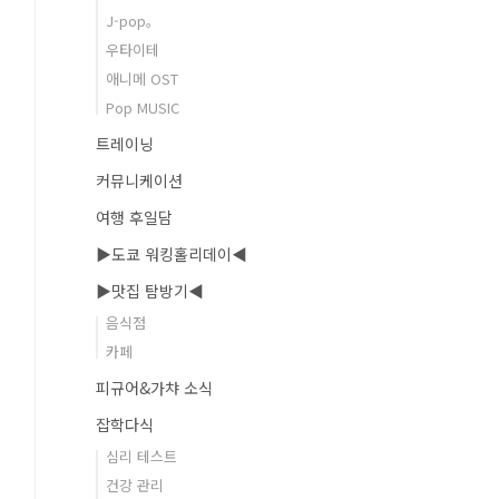
J-pop。
우타이테
애니메 OST
Pop MUSIC
트레이닝
커뮤니케이션
여행 후일담
▶도쿄 워킹홀리데이◀
▶맛집 탐방기◀
음식점
카페
피규어&가챠 소식
잡학다식
심리 테스트
건강 관리