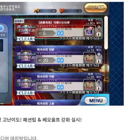
 고난이도! 패션립 & 베오울프 강화 실시!
디어 마지막입니다.