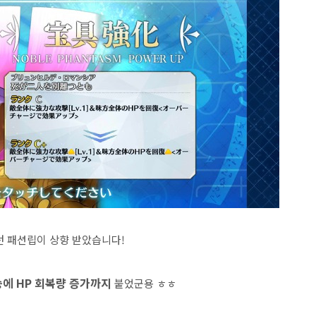
던 패션립이 상향 받았습니다!
승에
HP 회복량 증가까
지
붙었군용 ㅎㅎ