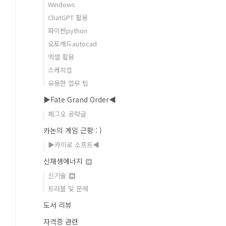
Windows
ChatGPT 활용
파이썬python
오토캐드autocad
엑셀 활용
스케치업
유용한 업무 팁
▶Fate Grand Order◀
페그오 공략글
카논의 게임 근황 : )
▶카이로 소프트◀
신재생에너지
신기술
트러블 및 문제
도서 리뷰
자격증 관련