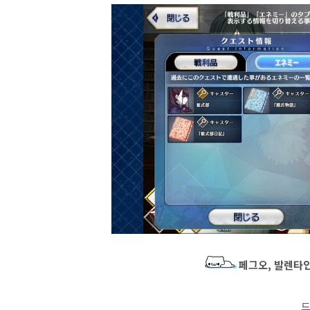
페그오, 발렌타인
드