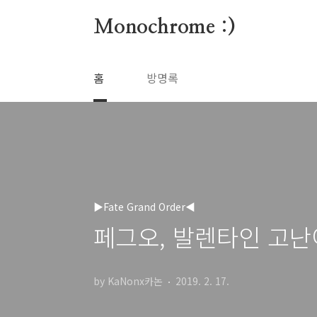
본문 바로가기
Monochrome :)
홈
방명록
▶Fate Grand Order◀
페그오, 발렌타인 고난
by KaNonx카논
2019. 2. 17.