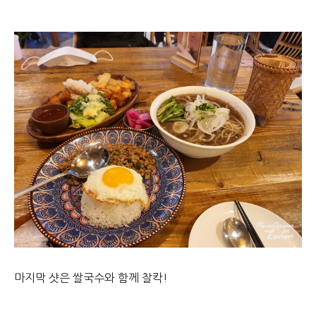
마지막 샷은 쌀국수와 함께 찰칵!