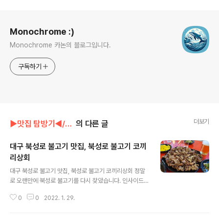
로그 정보
Monochrome :)
Monochrome 카논의 블로그입니다.
구독하기
더보기
▶맛집 탐방기◀/음식점
의 다른 글
대구 북성로 불고기 맛집, 북성로 불고기 코끼
리상회
글 내용
대구 북성로 불고기 맛집, 북성로 불고기 코끼리상회 정말
로 오랜만에 북성로 불고기를 다시 찾았습니다. 인사이드
아웃을 보고 누군가와 북성로 불고기를 먹으면서 이야기를
0
0
2022. 1. 29.
나눴던 기억이 나는데요, 그 누군가가 누군가인지는 지금
은 잘 기억이 나지 않습니다. 각설하고 이번에는 그때와는