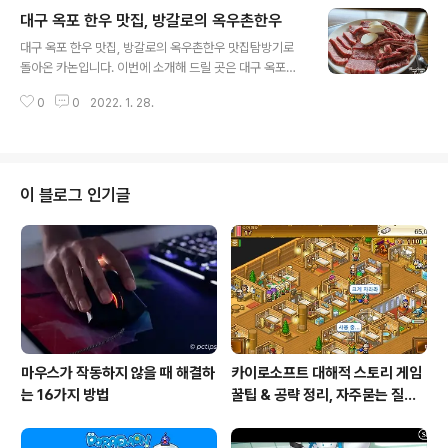
많이 다른 북성로에서 새로생긴 불고기 집을 찾아갔습니
대구 옥포 한우 맛집, 방갈로의 옥우촌한우
다. 우연히도 예전에 갔었던 카페, '더 디퍼'의 근처에 있는
글 내용
곳이더군요. 2021.12.21 - 대구 카페 비숑인형이 가득한
대구 옥포 한우 맛집, 방갈로의 옥우촌한우 맛집탐방기로
더 디퍼 The Differ 대구 카페 비숑인형이 가득한 더 디퍼
돌아온 카논입니다. 이번에 소개해 드릴 곳은 대구 옥포에
The Differ 대구 카페 비숑인형이 가득한 더 디퍼 The D
있는 한우 맛집, 방갈로로 유명한 옥우촌한우입니다. 마치
iffer 오래간만의 카페 나들이입니다. 이번에는 인스타그램
0
0
2022. 1. 28.
촌의 할머니 댁에 놀러온 듯한 느낌마저 들게하는 옥우촌
에서 비숑 인형이 떼거지로 몰려있는 핫 플레이스 '더 디퍼
한우, 지금부터 음식과 외관까지 싹 한 번 둘러보도록 하겠
The..
습니다. 대구 옥포 한우 맛집, 방갈로의 옥우촌한우 위치 옥
우촌한우 전화번호 : 053-616-911 대구 달성군 옥포읍
김흥리 1518-1에 위치하고 있습니다. 커다란 소 조형물이
이 블로그 인기글
있어서 근처에서는 금방 찾으실 수 있사오나, 입구로 내려
가는 길이 상당히 급경사이니 조심 또 조심하여 내려가셔
야 합니다. 대구 옥포 한우 맛집, 옥우촌한우의 방갈로 정말
80~90년대에 사용했을 아이템들이 빼곡이 툇마루 위에
올라가 있습니다. 게다가..
마우스가 작동하지 않을 때 해결하
카이로소프트 대해적 스토리 게임
는 16가지 방법
꿀팁 & 공략 정리, 자주묻는 질문
설정