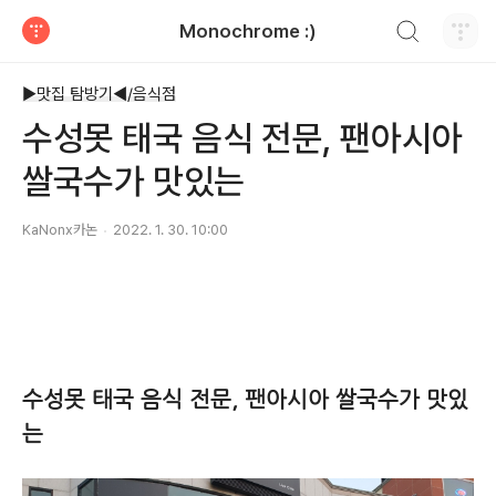
검색하기
Monochrome :)
티스토리
▶맛집 탐방기◀/음식점
수성못 태국 음식 전문, 팬아시아
쌀국수가 맛있는
KaNonx카논
2022. 1. 30. 10:00
수성못 태국 음식 전문, 팬아시아 쌀국수가 맛있
는