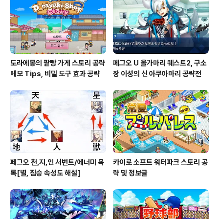
도라에몽의 팥빵 가게 스토리 공략
페그오 U 올가마리 퀘스트2, 구소
메모 Tips, 비밀 도구 효과 공략
장 이성의 신 아쿠아마리 공략전
페그오 천,지,인 서번트/에너미 목
카이로 소프트 워터파크 스토리 공
록[별, 짐승 속성도 해설]
략 및 정보글