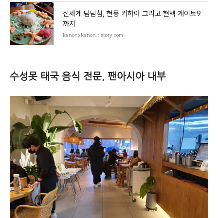
신세계 딤딤섬, 현풍 키햐아 그리고 현백 게이트9
까지
kanonxkanon.tistory.com
수성못 태국 음식 전문, 팬아시아 내부