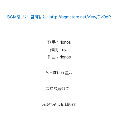
BGM정보 : 브금저장소 - http://bgmstore.net/view/DvOgR
歌手：rionos
作詞：riya
作曲：rionos
ちっぽけな星よ
まわり続けて...
あふれそうに輝いて