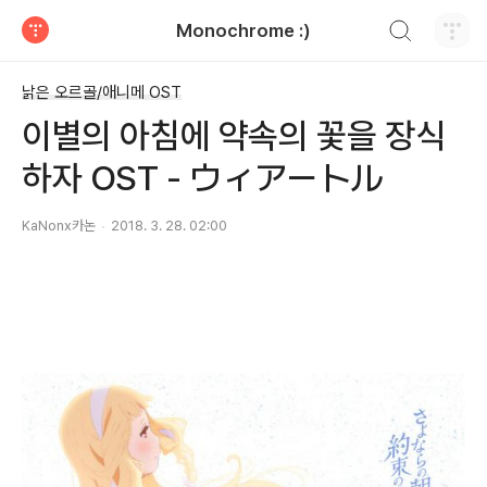
검색하기
Monochrome :)
티스토리
낡은 오르골/애니메 OST
이별의 아침에 약속의 꽃을 장식
하자 OST - ウィアートル
KaNonx카논
2018. 3. 28. 02:00