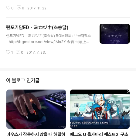
ollow 기나긴 길이었어 been there and gone tomor
0
0
2017. 11. 22.
row 거길 가봤고 내일도 가봤어 without saying good
-bye to yesterday 어제에게 안녕이라는 말도 없이 ar
e the memories I hold still valid? 나의 기억들은 아
란포기담ED - ミカヅキ(초승달)
직도 유효한 것일까? or have the tears deluded the
글 내용
m? 아니면 눈물들이 그들을 속인것일까? maybe this ti
란포기담ED - ミカヅキ(초승달) BGM정보 : 브금저장소
me tomorrow 아마 내일 이시간엔 the rain will ceas
- http://bgmstore.net/view/lMn2Y 今宵も頭上で
e to follow 비가 더이상 쫓지 않을꺼야 and ..
は 綺麗な満月がキラキラ 코요이모 즈죠ー데와 키레이
1
0
2017. 7. 23.
나 만게츠가 키라키라 오늘밤도 머리위에선 아름다운 보름
달이 반짝반짝 幸せそうに世界を照らしている 시아와
세소ー니 세카이오 테라시테이루 행복한 듯이 세상을 비추
고 있네 当の私は 出来損ないでどうしようも無くて
토ー노 와타시와 데키소코나이데 도ー시요ー모 나쿠테 나
이 블로그 인기글
는 미숙하고 구제불능이라 夜明け夢見ては 地べた這い
ずり回ってる 요아케 유메 미테와 지베타 하이즈리 마왓
테루 새벽 꿈을 꾸고는 땅바닥을 기며 돌아다니고 있어 そ
れでも 誰かに見つけて欲しくて 소레데모 다레카니 미
츠케테 호시쿠테 그래도 누군가가 알아주길 바래서 夜空
見上げて叫んでいる 요조라 미..
마우스가 작동하지 않을 때 해결하
페그오 U 올가마리 퀘스트2, 구소