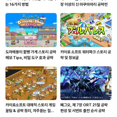
는 16가지 방법
장 이성의 신 아쿠아마리 공략전
도라에몽의 팥빵 가게 스토리 공략
카이로 소프트 워터파크 스토리 공
메모 Tips, 비밀 도구 효과 공략
략 및 정보글
카이로소프트 대해적 스토리 게임
페그오, 제 7장 ORT 21절 공략
꿀팁 & 공략 정리, 자주묻는 질문
편성 및 서번트 출전 순서 공략
설정