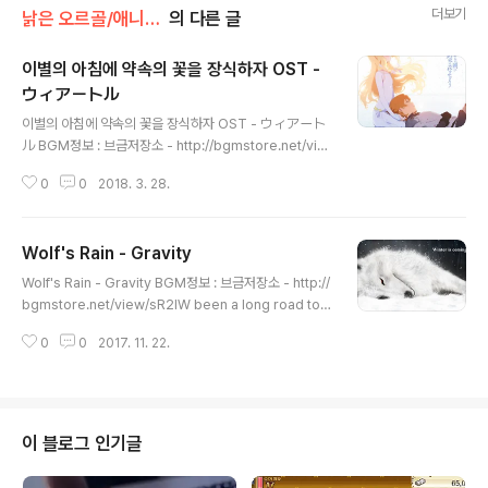
더보기
낡은 오르골/애니메 OST
의 다른 글
이별의 아침에 약속의 꽃을 장식하자 OST -
ウィアートル
글 내용
이별의 아침에 약속의 꽃을 장식하자 OST - ウィアート
ル BGM정보 : 브금저장소 - http://bgmstore.net/vie
w/DvOgR 歌手：rionos 作詞：riya 作曲：rionos
0
0
2018. 3. 28.
ちっぽけな星よ まわり続けて... あふれそうに輝いて
流れて行く 綺麗なままで 歩き出す 愛を連れて 奏
でるように 信じてる どんな形でも 太陽は昇るから
Wolf's Rain - Gravity
きっと ちっぽけな星に 落ちた涙は あふれそうな優
글 내용
しさを 見せてくれる もう一度 笑って その胸の中に
Wolf's Rain - Gravity BGM정보 : 브금저장소 - http://
は何があるの？ 歩き出す 愛になって 光の中へ 大丈
bgmstore.net/view/sR2IW been a long road to f
夫 どんな未来でも 太陽は昇るから きっと -
ollow 기나긴 길이었어 been there and gone tomor
0
0
2017. 11. 22.
row 거길 가봤고 내일도 가봤어 without saying good
-bye to yesterday 어제에게 안녕이라는 말도 없이 ar
e the memories I hold still valid? 나의 기억들은 아
직도 유효한 것일까? or have the tears deluded the
m? 아니면 눈물들이 그들을 속인것일까? maybe this ti
이 블로그 인기글
me tomorrow 아마 내일 이시간엔 the rain will ceas
e to follow 비가 더이상 쫓지 않을꺼야 and ..