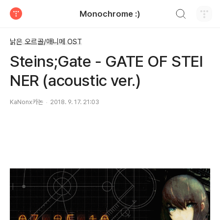
검색하기
Monochrome :)
티스토리
낡은 오르골/애니메 OST
Steins;Gate - GATE OF STEI
NER (acoustic ver.)
KaNonx카논
2018. 9. 17. 21:03