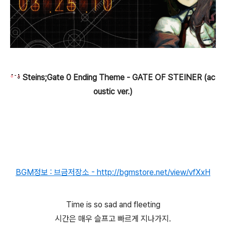
Steins;Gate 0 Ending Theme - GATE OF STEINER (ac
oustic ver.)
BGM정보 : 브금저장소 - http://bgmstore.net/view/vfXxH
Time is so sad and fleeting
시간은 매우 슬프고 빠르게 지나가지.