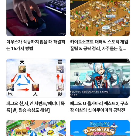
마우스가 작동하지 않을 때 해결하
카이로소프트 대해적 스토리 게임
는 16가지 방법
꿀팁 & 공략 정리, 자주묻는 질문
설정
페그오 천,지,인 서번트/에너미 목
페그오 U 올가마리 퀘스트2, 구소
록[별, 짐승 속성도 해설]
장 이성의 신 아쿠아마리 공략전