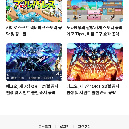
카이로 소프트 워터파크 스토리 공
도라에몽의 팥빵 가게 스토리 공략
략 및 정보글
메모 Tips, 비밀 도구 효과 공략
페그오, 제 7장 ORT 21절 공략
페그오, 제 7장 ORT 22절 공략
편성 및 서번트 출전 순서 공략
편성 및 서번트 출전 순서 공략
의안내
티스토리
로그인
고객센터