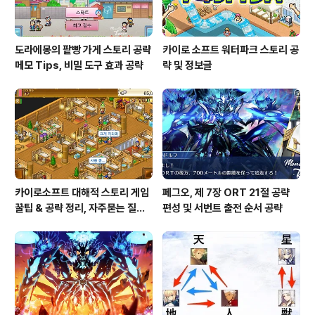
도라에몽의 팥빵 가게 스토리 공략
카이로 소프트 워터파크 스토리 공
메모 Tips, 비밀 도구 효과 공략
략 및 정보글
카이로소프트 대해적 스토리 게임
페그오, 제 7장 ORT 21절 공략
꿀팁 & 공략 정리, 자주묻는 질문
편성 및 서번트 출전 순서 공략
설정