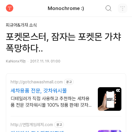
검색하기
Monochrome :)
티스토리
피규어&가챠 소식
포켓몬스터, 잠자는 포켓몬 가챠
폭망하다..
KaNonx카논
2017. 11. 19. 01:00
http://gotchawashmall.com
광고
세차용품 전문, 갓차워시몰
디테일러가 직접 사용하고 추천하는 세차용
품 전문 갓차워시몰 100% 정품 판매! 갓차
로 시작해 보세요
http://연합게임레져.com
광고