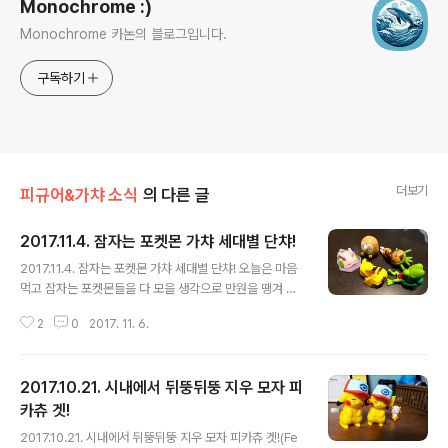
Monochrome :)
Monochrome 카논의 블로그입니다.
구독하기
더보기
피규어&가챠 소식
의 다른 글
2017.11.4. 잠자는 포켓몬 가챠 세대별 단챠!
글 내용
2017.11.4. 잠자는 포켓몬 가챠 세대별 단챠! 오늘은 마음
먹고 잠자는 포켓몬들을 다 모을 생각으로 만원을 땡겨 써
버렸습니다. 인간이 만들어 낸 무서운 문화.. 가챠... ㅠㅠ 그
2
0
2017. 11. 6.
런데, 가챠의 상태가?!?! 대박... 어떻게 세대별로 다 풀 포
켓몬을 뽑을 수가 있지요..? 음.. 그래도 7세대에선 나몰빼
미가 제일 괜찮아 보여서 안심이긴 합니다 ㅋㅋ 도치마론
2017.10.21. 시내에서 뒤뚱뒤뚱 지우 모자 피
도, 나무지기도.. 뭐 봐줄 만 하네요 ㅋㅋㅋ 원하는건 개구
리와 루카리오 였지만요 ... 그렇게 루카리오에의 꿈은 미끄
카츄 겟!
글 내용
메라가 오면서 산산조각이 났습니다 ㅠㅠ 그래도 피카츄
2017.10.21. 시내에서 뒤뚱뒤뚱 지우 모자 피카츄 겟!(Fe