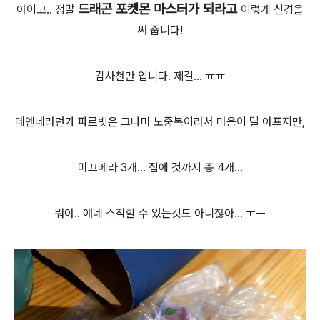
드래곤 포켓몬 마스터가 되라고
아이고.. 정말
이렇게 신경을
써 줍니다!
감사천만 입니다. 제길... ㅠㅠ
데덴네라던가 파르빗은 그나마 노중복이라서 마음이 덜 아프지만,
미끄메라 3개... 집에 것까지 총 4개...
뭐야.. 얘네 스작할 수 있는것도 아니잖아... ㅜㅡ