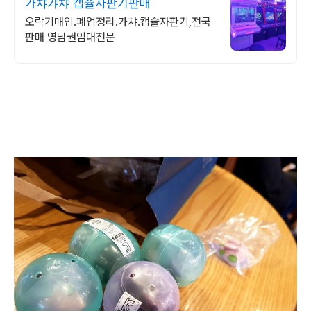
가챠갸챠 캡슐자판기판매
오락기매입.폐업정리.가챠.캡슐자판기,전국
판매 영남권임대전문