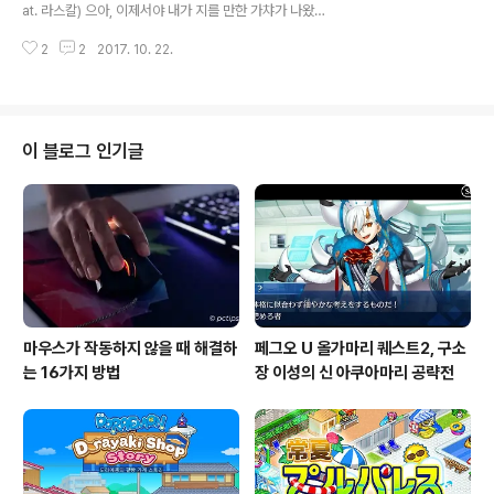
하나 뽑았으니까 다행이네 뭐 ㅠㅠ 안 그래도 집에 1세대
at. 라스칼) 으아, 이제서야 내가 지를 만한 가챠가 나왔군
잠자는 꼬부기 파이리 이상해씨는 있으니까 이걸로 8마리
요! 뒤뚱뒤뚱 걷는 피카츄 가챠는 1탄을 일본에서 뽑은 적
가 모이는군요! 요 녀석들 올 콜렉트를 목표로 잡아서 한 번
2
2
2017. 10. 22.
이 있었지요 2016/08/04 - 2016.8.3 아키하바라 갸차
돈을..
걷는 피카츄 및 토끼 뽑기! 그땐 암컷 피카츄랑 메타몽을 뽑
았던가.... 근데 이번에는 작정하고 종류가 많네요... 얼마나
지갑을 털어먹고 싶었으면 ...ㄷㄷㄷ 그래도, 전 욕망에 쉽
게 무릎꿇는 그런 남자니까요 라스칼 2천원치 하나랑 피카
이 블로그 인기글
츄 두 마리를 데리고 왔습니다. 색깔이 같은게 불안불안 하
지만, 한 번 오픈해 보겠습니다.... ...........어라....... 진짜 중
복이었다고 한다... 7종류나 되는 피카츄 중에 중복을 뽑을
확률이 더 낮지 않나..
마우스가 작동하지 않을 때 해결하
페그오 U 올가마리 퀘스트2, 구소
는 16가지 방법
장 이성의 신 아쿠아마리 공략전