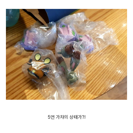
5연 가챠의 상태가?!