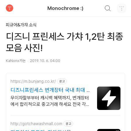
검색하기
Monochrome :)
티스토리
피규어&가챠 소식
디즈니 프린세스 가챠 1,2탄 최종
모음 사진!
KaNonx카논
2019. 10. 6. 04:00
https://m.bunjang.co.kr/
광고
디즈니프린세스 번개장터 국내 최대 브
랜드 중고거래
무이자할부부터 캐시백 혜택까지, 번개장터
에서 합리적으로 중고거래 하세요 전국 각지
에서 올라오는 전국구 최다 상품 매일 10만
개 이상의 신규 상품 업로드
http://gotchawashmall.com
광고