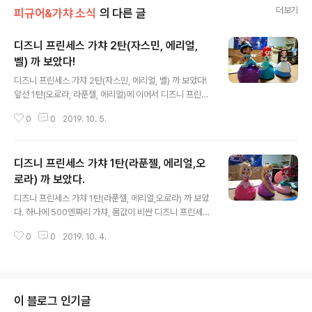
더보기
피규어&가챠 소식
의 다른 글
디즈니 프린세스 가챠 2탄(자스민, 에리얼,
벨) 까 보았다!
글 내용
디즈니 프린세스 가챠 2탄(자스민, 에리얼, 벨) 까 보았다!
앞선 1탄(오로라, 라푼젤, 에리얼)에 이어서 디즈니 프린세
스 제 2탄 가챠도 까보겠습니다! 벌써부터 자스민이 나오
0
0
2019. 10. 5.
려고 계속 바깥으로 얼굴인지 손 파츠인지를 내미네요;;; 일
단은 알라딘의 자스민 부터 개봉! 음음, 이번 알라딘의 스피
치리스가 상당히 좋았지요 머리 파츠 부분 확대 샷 역시 하
디즈니 프린세스 가챠 1탄(라푼젤, 에리얼,오
나 당 500엔이라서 정말 조형이나 채색이 삐꾸없이 잘 되
어 있는 것 같습니다. 이번에는 1탄에 이어서 다시 실장한
로라) 까 보았다.
글 내용
인간 버전의 에리얼 입니다! 참 등장 욕심이 많은 프린세스
디즈니 프린세스 가챠 1탄(라푼젤, 에리얼,오로라) 까 보았
네요 마지막으로는 미녀와 야수의 벨! 풀 네임이 벨 스노우
다. 하나에 500엔짜리 가챠, 몸값이 비싼 디즈니 프린세스
였나요? 헤르미온느가 연기한 미녀와 야수 참 재미있었지
시리즈 가챠를 뽑아 보았습니다! 1탄 2탄이 나뉘어있었는
요~ 물론 저는 벨보다 개스톤이 더 좋았지만 ..하핳 2017/
0
0
2019. 10. 4.
데, 다행히 1트라이만에 노중복으로 모든 공주님이 나왔네
06/10 -..
요 ㅎㅎ 일단은 1탄의 프린세스를 살펴보겠습니다. 우선은
잠자는 숲속의 공주에 등장하는 프린세스 오로라입니다 그
러고보니 곧 말레피센트2가 나오는데, 그게 아마 잠자는
숲속의 공주를 모티프로 하는 영화였지요? 1편은 그냥 안
이 블로그 인기글
젤리나 졸리 보는 재미로 봤는데... 아무튼! 뽑기 캡슐 자체