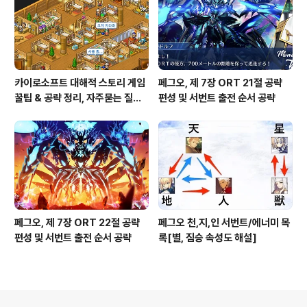
카이로소프트 대해적 스토리 게임
페그오, 제 7장 ORT 21절 공략
꿀팁 & 공략 정리, 자주묻는 질문
편성 및 서번트 출전 순서 공략
설정
페그오, 제 7장 ORT 22절 공략
페그오 천,지,인 서번트/에너미 목
편성 및 서번트 출전 순서 공략
록[별, 짐승 속성도 해설]