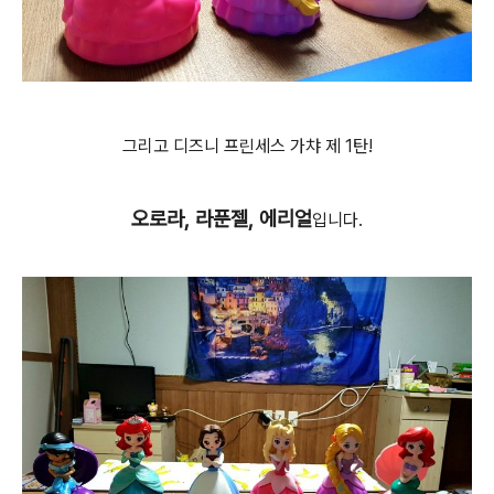
그리고 디즈니 프린세스 가챠 제 1탄!
오로라, 라푼젤, 에리얼
입니다.