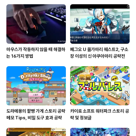
가 프린세스의 드레스가 되는 재미있는 구성입니다! 다음
은 라푼젤 인데 아니 파츠 많어...!! 이 나이가 되면 파츠가
많으면 조립하기가 귀찮아진다구요 머리카락 파츠만 세개
라닠ㅋㅋㅋㅋㅋ 마지막으로는 인..
마우스가 작동하지 않을 때 해결하
페그오 U 올가마리 퀘스트2, 구소
는 16가지 방법
장 이성의 신 아쿠아마리 공략전
도라에몽의 팥빵 가게 스토리 공략
카이로 소프트 워터파크 스토리 공
메모 Tips, 비밀 도구 효과 공략
략 및 정보글