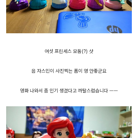
여섯 프린세스 모둠(?) 샷
음 자스민이 사진찍는 폼이 영 안좋군요
영화 나와서 좀 인기 생겼다고 까탈스럽습니다 ㅡㅡ