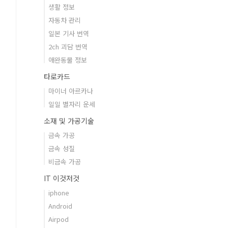
생활 정보
자동차 관리
일본 기사 번역
2ch 괴담 번역
애완동물 정보
타로카드
마이너 아르카나
일일 별자리 운세
소재 및 가공기술
금속 가공
금속 성질
비금속 가공
IT 이것저것
iphone
Android
Airpod