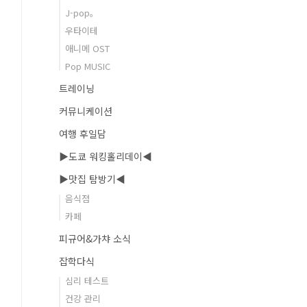
J-pop。
우타이테
애니메 OST
Pop MUSIC
트레이닝
커뮤니케이션
여행 후일담
▶도쿄 워킹홀리데이◀
▶맛집 탐방기◀
음식점
카페
피규어&가챠 소식
잡학다식
심리 테스트
건강 관리