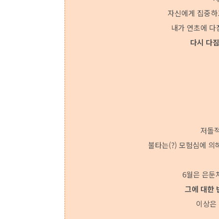
자신에게 집중하
내가 연초에 다
다시 다
저돌적
불타는(?) 모험심에 의
6월은 은둔
그에 대한
이상은 