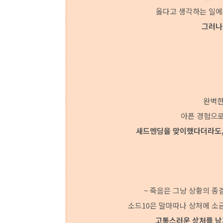
옳다고 생각하는 일에
그러나
완벽한
아픈 경험으로
새드엔딩을 맞이했다더라도,
~ 죽음은 그냥 상황의 종
소드10은 말마따나 상처에 소
고통스러운 상처를 남기