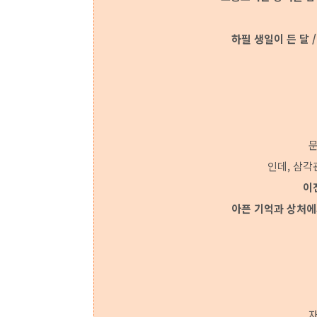
하필 생일이 든 달 
문
인데, 삼각
이
아픈 기억과 상처에
자