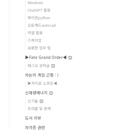
Windows
ChatGPT 활용
파이썬python
오토캐드autocad
엑셀 활용
스케치업
유용한 업무 팁
▶Fate Grand Order◀
페그오 공략글
카논의 게임 근황 : )
▶카이로 소프트◀
신재생에너지
신기술
트러블 및 문제
도서 리뷰
자격증 관련