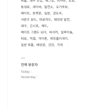
워홀
대구 맛집
페그오
피카츄
도쿄
동성로
세이버
발전소
오기쿠보
페이트
포켓몬
일본
윈도우
서몬즈 보드
타로카드
태양광 발전
대구
긴시쵸
캐드
페이트 그랜드 오더
버서커
알루미늄
타로
엑셀
아이폰
워킹홀리데이
일본 워홀
태양광
건강
가챠
전체 방문자
Today :
Yesterday :