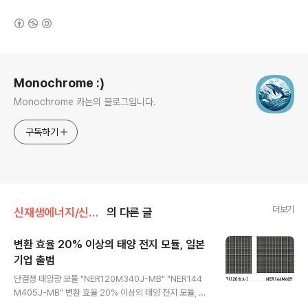
(새창열림)
로그 정보
Monochrome :)
Monochrome 카논의 블로그입니다.
구독하기
더보기
신재생에너지/신기술
의 다른 글
변환 효율 20% 이상의 태양 전지 모듈, 일본
기업 출범
글 내용
단결정 태양광 모듈 "NER120M340J-MB" "NER144
M405J-MB" 변환 효율 20% 이상의 태양 전지 모듈, 일
본기업 출범変換効率20％超の太陽電池モジュー