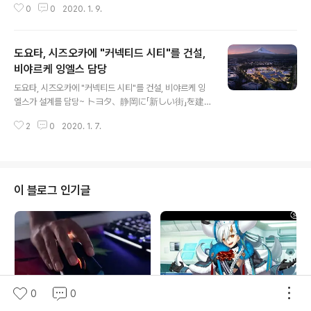
0
0
2020. 1. 9.
ル、ネクストエナジーが2つの新製品 넥스트 에너지 ·
앤드 · 리소스가 하프 커팅 PERC 기술을 이용한 단결정 태
양 전지 모듈의 신제품을 발표했다. 변환 효율 20 % 이상
도요타, 시즈오카에 "커넥티드 시티"를 건설,
에서 2019년 12월부터 판매를 개시하고있다. -2020年
01月09日 14時30分 公開 넥스트 에너지 · 앤드 · 리스
비야르케 잉엘스 담당
글 내용
소는 하프 커팅 PERC 기술을 이용한 변환 효율 20% 이상
도요타, 시즈오카에 "커넥티드 시티"를 건설, 비야르케 잉
의 단결정 태양광 모듈 'NER120M340J-MB "및"NER1
엘스가 설계를 담당~ トヨタ、静岡に「新しい街」を建
44M405J-MB'의 판매를 2019년 12월부터 시작했다.
設 自動運転やロボットを実証、2000人が生活 도
- 개발한 모듈은 2분할 된 PERC 셀을 9개의 인터커넥터
2
0
2020. 1. 7.
요타 자동차는 1월 7일 시즈오카 현 스소노시(静岡県裾
에 연결하..
野市)에 실증 도시 '커넥티드 시티 '건설 프로젝트를 발표
했다. 2020년 말에 폐쇄되는 토요타 자동차 동일본 「동후
지 공장」의 철거지를 활용하여 자동 운전이나 로봇, 개인 이
동성 등의 최첨단 기술의 실증 실험을 실시 하는 도시를 개
이 블로그 인기글
발. 다양한 기업과 기관 등과 연계하여 새로운 기술과 서비
스가 가동 될 장소를 만든다. [도요타가 만드는 '도시'의 이
미지] 도시의 이름은 " Woven City "(우분 시티). 21년 초
에 착공해 앞으로 약 70 만㎡의 범위에 만들 계획이다. 초
기 단계에 도요타 직원과 프..
0
0