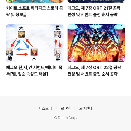
카이로 소프트 워터파크 스토리 공
페그오, 제 7장 ORT 21절 공략
략 및 정보글
편성 및 서번트 출전 순서 공략
페그오 천,지,인 서번트/에너미 목
페그오, 제 7장 ORT 22절 공략
록[별, 짐승 속성도 해설]
편성 및 서번트 출전 순서 공략
의안내
티스토리
로그인
고객센터
© Daum Corp.