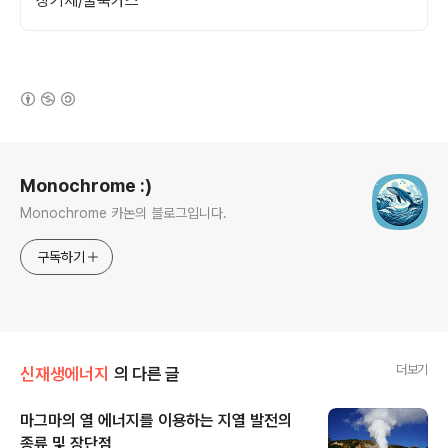
장기체/굴뚝가스
(새창열림)
로그 정보
Monochrome :)
Monochrome 카논의 블로그입니다.
구독하기
더보기
신재생에너지
의 다른 글
마그마의 열 에너지를 이용하는 지열 발전의
종류 및 장단점