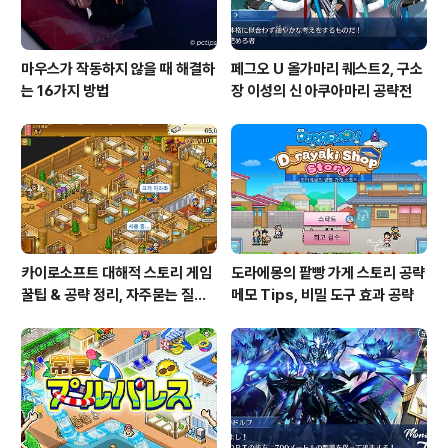
마우스가 작동하지 않을 때 해결하
페그오 U 올가마리 퀘스트2, 구소
는 16가지 방법
장 이성의 신 아쿠아마리 공략전
카이로소프트 대해적 스토리 게임
도라에몽의 팥빵 가게 스토리 공략
꿀팁 & 공략 정리, 자주묻는 질문
메모 Tips, 비밀 도구 효과 공략
설정