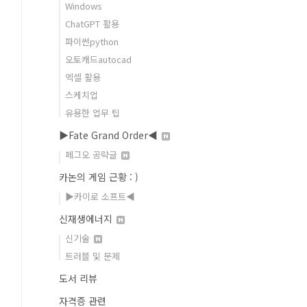
Windows
ChatGPT 활용
파이썬python
오토캐드autocad
엑셀 활용
스케치업
유용한 업무 팁
▶Fate Grand Order◀
페그오 공략글
카논의 게임 근황 : )
▶카이로 소프트◀
신재생에너지
신기술
트러블 및 문제
도서 리뷰
자격증 관련