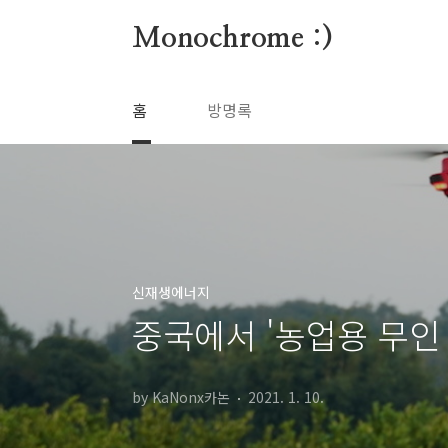
본문 바로가기
Monochrome :)
홈
방명록
신재생에너지
중국에서 '농업용 무인
by KaNonx카논
2021. 1. 10.