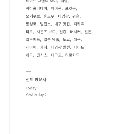
페이트 그랜드 오더
엑셀
워킹홀리데이
아이폰
포켓몬
오기쿠보
윈도우
태양광
워홀
동성로
발전소
대구 맛집
피카츄
타로
서몬즈 보드
건강
버서커
일본
알루미늄
일본 워홀
도쿄
대구
세이버
가챠
태양광 발전
페이트
캐드
긴시쵸
페그오
타로카드
전체 방문자
Today :
Yesterday :