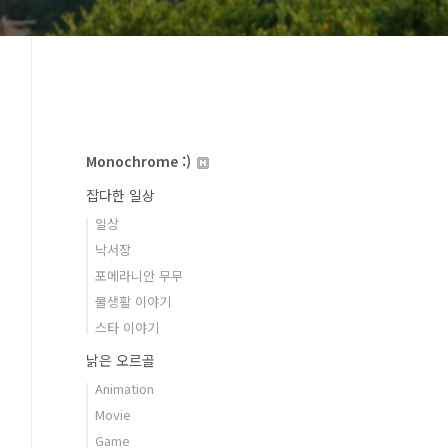
Monochrome :)
잡다한 일상
일상
낙서장
포메라니안 무무
물생활 이야기
스타 이야기
낡은 오르골
Animation
Movie
Game