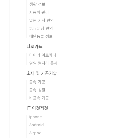
생활 정보
자동차 관리
일본 기사 번역
2ch 괴담 번역
애완동물 정보
타로카드
마이너 아르카나
일일 별자리 운세
소재 및 가공기술
금속 가공
금속 성질
비금속 가공
IT 이것저것
iphone
Android
Airpod