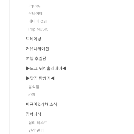
J-pop。
우타이테
애니메 OST
Pop MUSIC
트레이닝
커뮤니케이션
여행 후일담
▶도쿄 워킹홀리데이◀
▶맛집 탐방기◀
음식점
카페
피규어&가챠 소식
잡학다식
심리 테스트
건강 관리