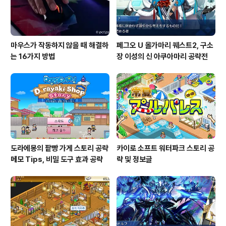
마우스가 작동하지 않을 때 해결하
페그오 U 올가마리 퀘스트2, 구소
는 16가지 방법
장 이성의 신 아쿠아마리 공략전
도라에몽의 팥빵 가게 스토리 공략
카이로 소프트 워터파크 스토리 공
메모 Tips, 비밀 도구 효과 공략
략 및 정보글