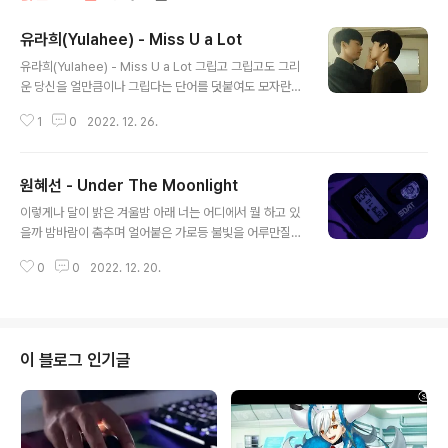
유라희(Yulahee) - Miss U a Lot
글 내용
유라희(Yulahee) - Miss U a Lot 그립고 그립고도 그리
운 당신을 얼만큼이나 그립다는 단어를 덧붙여도 모자란
당신을 한 밤중에 그리고 그려보아도 더 이상 만날 수 없을
1
0
2022. 12. 26.
당신을 누가 나에게서 지워낼 수 있을까요. 괴로움보다는
안타까움을, 슬픔이라기보다는 허전함을 그리고 상실감보
다는 쓸쓸함을 준 당신을 어떻게 지워내야 할까요. -
원혜선 - Under The Moonlight
글 내용
이렇게나 달이 밝은 겨울밤 아래 너는 어디에서 뭘 하고 있
을까 밤바람이 춤추며 얼어붙은 가로등 불빛을 어루만질때
걸었던 수 많은 추억들 중 하나에 어스름 파아란 빛무리가
0
0
2022. 12. 20.
걸쳐졌다 내 손은 이미 차갑게 얼어버렸지만 아직 가슴의
고동만은 작게 이어지고 있구나 샛 하얀 보름달 아래에서
별이 차갑게 반짝이는 12월 마지막에 하얀 한숨과 함께 먼
너머의 너를 그린다
이 블로그 인기글