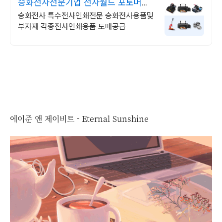
승화전사전문기업 전사월드 포토머그
컵만들기 장비판매
승화전사 특수전사인쇄전문 승화전사용품및
부자재 각종전사인쇄용품 도매공급
에이준 앤 제이비트 - Eternal Sunshine