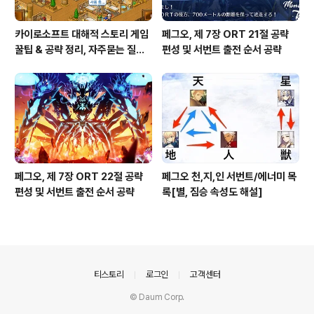
카이로소프트 대해적 스토리 게임
페그오, 제 7장 ORT 21절 공략
꿀팁 & 공략 정리, 자주묻는 질문
편성 및 서번트 출전 순서 공략
설정
페그오, 제 7장 ORT 22절 공략
페그오 천,지,인 서번트/에너미 목
편성 및 서번트 출전 순서 공략
록[별, 짐승 속성도 해설]
의안내
티스토리
로그인
고객센터
© Daum Corp.