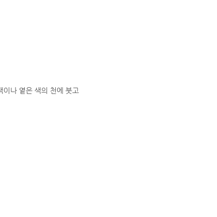
색이나 옅은 색의 천에 붓고