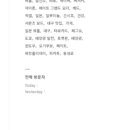
워홀
발전소
타로
세이버
버서커
아이폰
페이트 그랜드 오더
캐드
엑셀
일본
알루미늄
긴시쵸
건강
서몬즈 보드
대구 맛집
가챠
일본 워홀
대구
타로카드
페그오
도쿄
태양광 발전
포켓몬
태양광
윈도우
오기쿠보
페이트
워킹홀리데이
피카츄
동성로
전체 방문자
Today :
Yesterday :