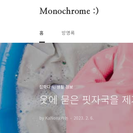
본문 바로가기
Monochrome :)
홈
방명록
잡학다식/생활 정보
옷에 묻은 핏자국을 제
by KaNonx카논
2023. 2. 6.