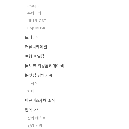
J-pop。
우타이테
애니메 OST
Pop MUSIC
트레이닝
커뮤니케이션
여행 후일담
▶도쿄 워킹홀리데이◀
▶맛집 탐방기◀
음식점
카페
피규어&가챠 소식
잡학다식
심리 테스트
건강 관리