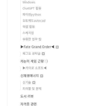
Windows
ChatGPT 활용
파이썬python
오토캐드autocad
엑셀 활용
스케치업
유용한 업무 팁
▶Fate Grand Order◀
페그오 공략글
카논의 게임 근황 : )
▶카이로 소프트◀
신재생에너지
신기술
트러블 및 문제
도서 리뷰
자격증 관련