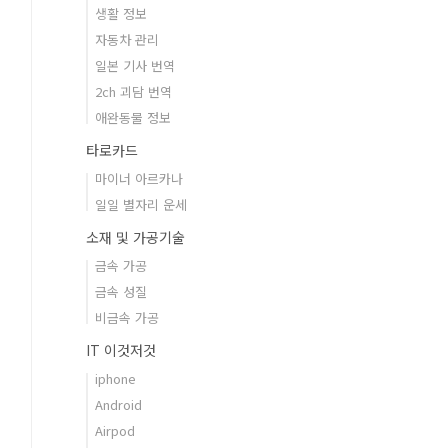
생활 정보
자동차 관리
일본 기사 번역
2ch 괴담 번역
애완동물 정보
타로카드
마이너 아르카나
일일 별자리 운세
소재 및 가공기술
금속 가공
금속 성질
비금속 가공
IT 이것저것
iphone
Android
Airpod