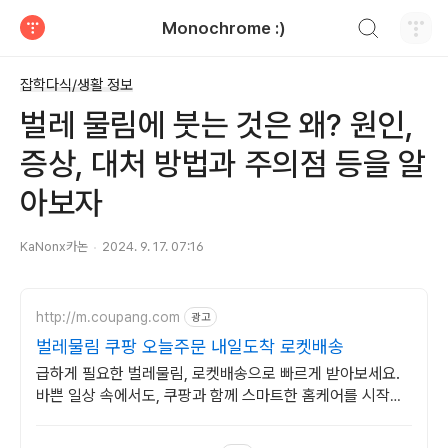
검색하기
Monochrome :)
티스토리
잡학다식/생활 정보
벌레 물림에 붓는 것은 왜? 원인,
증상, 대처 방법과 주의점 등을 알
아보자
KaNonx카논
2024. 9. 17. 07:16
http://m.coupang.com
광고
벌레물림 쿠팡 오늘주문 내일도착 로켓배송
급하게 필요한 벌레물림, 로켓배송으로 빠르게 받아보세요.
바쁜 일상 속에서도, 쿠팡과 함께 스마트한 홈케어를 시작하
세요.