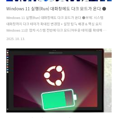
Windows 11 실행(Run) 대화창에도 다크 모드가 온다 🌑
Windows 11 실행(Run) 대화창에도 다크 모드가 온다 🌑부제: 시스템
대화창까지 다크 테마가 확대된 변경점 + 설정 팁🔍 배경 & 핵심 요지
Windows 11은 점차 시스템 전반에 다크 모드(어두운 테마)를 확대해 왔
고, 최근 업데이트에서 실행(Run) 대화창에도 다크 모드가 적용됨이
2025. 10. 13.
HowToGeek 등의 매체에서 확인됨.이전에는 실행 대화창이 밝은 배경
(라이트 테마) 고정이었고, 사용자가 윈도우 전체를 다크 모드로 설정해
도 실행창만 밝게 보여서 이질감이 있었음.이제는 시스템 테마 설정에 따
라 실행창도 어둡게 표시되어 시각적 일관성이 향상됨.⚙ 설정 방법 & 적
용 조건아래 조건들이 충족되어야 실행창 다크 모드가 적용됨:Windows
11 최신 업데이트 상태여야 함다크 테마가 실행창까지 확대..