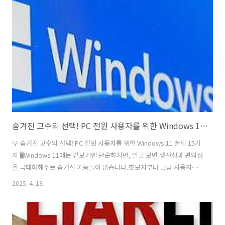
할 수 있습니다.사용 방법:동영상을 사진 앱으로 엽니다. (파일 탐색기에
서 동영상을 우클릭 → "연결 프로그램" → "사진" 선택)동영상이 재생
되면 화면 하단의 비디오 편집 버튼을 클릭합니다.원하는 프레임에서 프
레임 저장(Save a Frame) 버튼을 클릭합니다.저장된 이미지는..
숨겨진 고수의 선택! PC 전원 사용자를 위한 Windows 11 꿀팁 15가지
💡 숨겨진 고수의 선택! PC 전원 사용자를 위한 Windows 11 꿀팁 15가
지 🖥️Windows 11에는 겉보기엔 단순하지만, 알고 보면 생산성과 편의성
을 극대화해주는 숨겨진 기능들이 많습니다.초보자부터 고급 사용자까
지 유용하게 쓸 수 있는 트릭을 모아봤어요! 💼🚀1️⃣ 마우스 스크롤로 비
2025. 4. 19.
활성 창 스크롤하기 🖱️👉 설정 > Bluetooth 및 장치 > 마우스 에서 "비
활성 창 위에 마우스 올려 스크롤 허용"을 켜면,작업 중이 아닌 창에서도
마우스만 올리면 스크롤 가능!💡 여러 문서를 동시에 비교할 때 유용!2️⃣