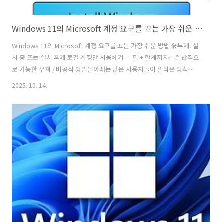
Windows 11의 Microsoft 계정 요구를 끄는 가장 쉬운 방법 🛠
Windows 11의 Microsoft 계정 요구를 끄는 가장 쉬운 방법 🛠부제: 설
치 중 또는 설치 후에 로컬 계정만 사용하기 — 팁 + 한계까지✅ 일반적으
로 가능한 우회 / 비공식 방법들아래는 많은 사용자들이 알려온 방식들이
야:“oobe\bypassnro” 명령 실행설치 중 “인터넷 연결 화면(Let’s
2025. 10. 14.
connect you to a network)”에서 Shift + F10 눌러 명령 프롬프트 열
기 → oobe\bypassnro 입력 → 시스템 재부팅 → “인터넷 없음(I
don’t have internet)” 선택 → 로컬 계정 생성이 방법은 한동안 잘 통
했음. HowToGeek도 이 방식 안내함. “start ms-cxh:localonly” 명령
설치 중 명령 프롬프트에서 start ms-cxh..