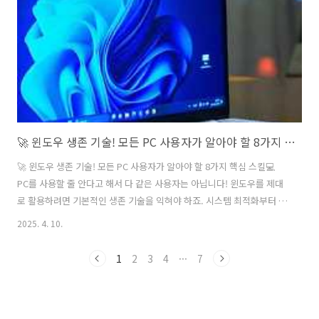
합니다. 대신, Edge를 시스템에서 제거할 수 없으며, 기본 브라우저를
변경하는 방법만 안내하..
🚀 윈도우 생존 기술! 모든 PC 사용자가 알아야 할 8가지 핵심 스킬
🚀 윈도우 생존 기술! 모든 PC 사용자가 알아야 할 8가지 핵심 스킬💻
PC를 사용할 줄 안다고 해서 다 같은 사용자는 아닙니다! 윈도우를 제대
로 활용하려면 기본적인 생존 기술을 익혀야 하죠. 시스템 최적화부터 보
안 관리, 네트워크 문제 해결까지, 모든 PC 사용자가 꼭 알아야 할 8가지
2025. 4. 10.
필수 스킬을 소개합니다. 😎🔄 1. 윈도우 업데이트, 그냥 두면 큰일 난다!
윈도우 업데이트는 시스템 보안과 성능을 유지하는 핵심 요소입니다. 하
1
2
3
4
···
7
지만 무조건 업데이트한다고 좋은 건 아니죠. 업데이트를 제대로 관리하
는 방법을 알아두세요. ✅ 설정 방법:1️⃣ 설정 > Windows 업데이트 에서
업데이트 상태 확인2️⃣ 필요할 경우 업데이트 일시 중지 또는 롤백🛠 추