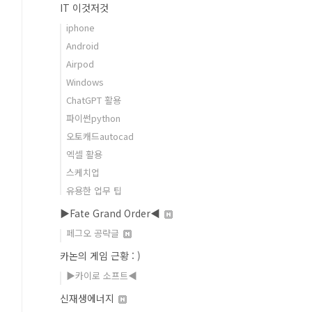
IT 이것저것
iphone
Android
Airpod
Windows
ChatGPT 활용
파이썬python
오토캐드autocad
엑셀 활용
스케치업
유용한 업무 팁
▶Fate Grand Order◀
페그오 공략글
카논의 게임 근황 : )
▶카이로 소프트◀
신재생에너지