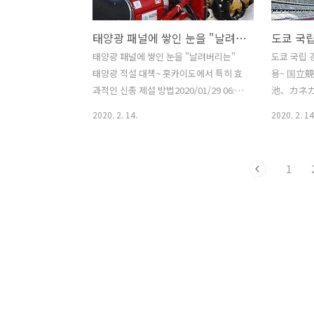
작업과 제초제의 살포는 정기적으로 일정
(PCS) 
한 비용이 발생한다. 수상형 태양광 발전
다. 그래서
태양광 패널에 쌓인 눈을 "날려버리는" 태양광 적설 대책
소의 경우 잡초 대책이 거의 필요 없다. 이
에 문제가 
는 같은 규모의 고압 노지형 태양광 발전
붕의 경우 
태양광 패널에 쌓인 눈을 "날려버리는"
도쿄 국립 
소와 수상형 태양광 발전소를 비교 하면
널과 지붕이
태양광 적설 대책~ 홋카이도에서 특히 효
용~ 国立
'수상형 마다 약 억엔 단위의 잡초 대책 비
로 확인하기
과적인 신종 제설 방법2020/01/29 06:00
池、カネカ
용이 억제되는 것은 아닌가'라는 의견이
양광 패널 
이번에 채택된 태양광 발전소에서의 제설
자사의 고효
2020. 2. 14.
2020. 2. 14
있..
있는 상태의 
은 일반적인 제설과는 크게 다르다. 패널
가 국립 
에 쌓인 눈을 '바람으로 날려버린다'. 눈
다. 이번에
이 패널을 덮고 있을 시, 발전량의 손실이
명 유리창과
1
있을뿐만 아니라 낮은 패널의 알루미늄
양광 발전이
프레임을 손상시킬 수도 있다. 이번에 소
확보 할 수 
개하는 제설은 지금까지의 제설 방법과는
일 결정질 
다르다. 영상과 사진을 보자.
픽 · 패럴
https://youtu.be/SV3MC0YnIA8 태양
장 재료로 
광 패널에 쌓인 눈을 "날려버리는" 태양
에 채용된 
광 적설 대책(출처 : 위는 SG 솔루션 아래
물의 채광창
는 닛케이 BP)
발 된 것이
https://youtu.be/yHMbgOfuDWs 태
을 갖추면서