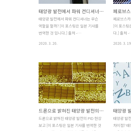
태양광 발전에서 파워 컨디셔너는 무슨 역할을 할까?
태양광 발전에서 파워 컨디셔너는 무슨
페로브스카
역할을 할까? [이 포스팅은 일본 기사를
[이 포스팅
번역한 것 입니다.] 출처 -
다.] 출처 -
http://www.smart-
https://w
2020. 3. 20.
2020. 3. 19
tech.co.jp/column/solar-
페로브스카
power/power-conditioner/ 집에서 발
이트 반도체
전한 전력을 가정에서 사용하며, 전기 요
금까지 어떤
금을 절약하고 발전한 전력을 전력 회사
도적인 스
에 판매하여 부수입을 얻는 등, 다양한 장
있으며, 실
점이 있는 태양광. 설치시에는 지붕에 탑
상의 변환 
재하는 '태양광 패널'의 매수 및 성능만을
전지 중 하
신경쓰기 쉽상이지만, 발전량을 극대화하
택용 모듈
기 위해서는'파워 컨디셔너'의 성능에 주
태양 전지는 
드론으로 밝혀진 태양광 발전의 PID 현상 보고
목해야 합니다. 그런 이유로 이번에는 태
하였지만,
양광 발전 시스템의 핵심이라 할 수 있는
있는 가운데
드론으로 밝혀진 태양광 발전의 PID 현상
태양광 발전
'파워 컨디셔너'에 대하여 그 기능이나 선
받고 있습니
보고 [이 포스팅은 일본 기사를 번역한 것
차이점? 태