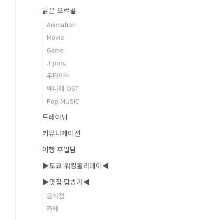
낡은 오르골
Animation
Movie
Game
J-pop。
우타이테
애니메 OST
Pop MUSIC
트레이닝
커뮤니케이션
여행 후일담
▶도쿄 워킹홀리데이◀
▶맛집 탐방기◀
음식점
카페