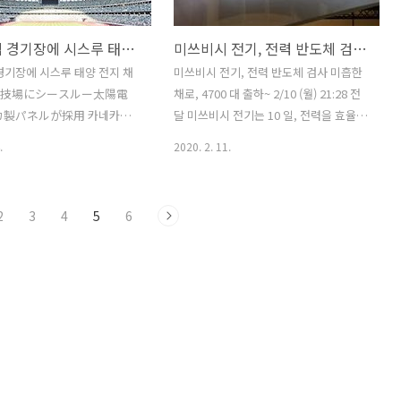
등에는 문제가 없는 것으로 나타났
지형 등 주변 환경이나 설치 상황에 따라
 전선이나 커넥터를 통해 연결
울타리를 뛰어 넘어 현장에 침입 해 올 수
도쿄 국립 경기장에 시스루 태양광 발전 전지 채용
미쓰비시 전기, 전력 반도체 검사 미흡한 채로, 4700대 출하
있는지 알아 보았다. 주택의 지
있다. 또한 울타리에 틈이 있으면, 거기에
전선이나 커넥터는 태양광 패
서 침입하는 경우도 있다. 태양광 발전소
경기장에 시스루 태양 전지 채
미쓰비시 전기, 전력 반도체 검사 미흡한
 인접해 있기 때문에 육안으
에 점검 시태양 광 패널의 커버 유리가 깨
競技場にシースルー太陽電
채로, 4700 대 출하~ 2/10 (월) 21:28 전
가 어렵다. 지붕에 설치된 태
져, 그 균열의 기점으로 큰 타격 같은 흔적
製パネルが採用 카네카는
달 미쓰비시 전기는 10 일, 전력을 효율적
아래에 숨어 보이지 않게 되어
이 남아 있었다. 강한 힘과 무게가 더해진
율 결정계 시스루 태양 전지
으로 제어하는 전력 반도체를 규격대로
.
2020. 2. 11.
전..
..
경기장에 채택되었다고 발표했
검사하지 않은 채 출하했다고 발표했다.
 채용된 시스루 태양 전지는 투
사내 조사에서 2014년 11월 상순 ~ 19년
 같은 디자인을 갖추면서 태
6월 하순에 출시한 2종류의 반도체 총
2
3
4
5
6
 가능하며, 채광성과 조망을
4705개의 검사가 미흡했던 것이밝혀졌
있다. 카네카는 2020년 2월 4
다. 이 회사는 품질 검증 결과를 근거로
시스루 태양 전지가 도쿄 올림
"제품의 기능이나 안전성에 문제가 없
림픽이 열리는 국립 경기장의 천
다"고 이야기하고 있다. 전력 반도체는 전
채택되었다고 발표했다. 이번
기를 직류에서 교류로 변환하고, 전압을
시스루 태양 전지는 일반 건축
올리거나 함으로써 전력을 효율적으로 제
, 창문 등의 개구부 용으로 개
어하는 장치. 전기 자동차 (EV)와 태양광
다. 투명 유리창과 같은 디자인
발전, 풍력 발전의 전력 모터 제어 등에 사
 태양광 발전이 가능하며, 채
용되며 최근 몇 년간 수요가 확대되었다.