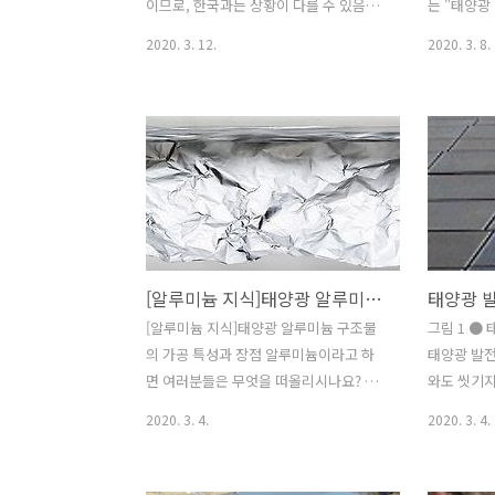
택 포인트를 함께 공부합시다. 태양광 발
라고 할 수
이므로, 한국과는 상황이 다를 수 있음을
는 "태양광
전의 파워 컨디셔너의 기능은 태양광 발..
양 전지입니
명시합니다.] 출처 -
듈" 이 문
2020. 3. 12.
2020. 3. 8.
https://project.nikkeibp.co.jp/ms/atcl/feature/15/
광 발전 패
ST=msb&P=2 최근에 드론 (무인 소형 비
칭에 대해 
행체)에 의한 공중 촬영으로 인해 PID
일본 웹 사
(potential-induced degradation)로
출처 - http
의심되는 태양광 패널을 발견하는 사례가
co.jp/8
나왔다. PID (potential-induced
광 발전 모
degradation)란? 전위 유도 열화는 소위
선 말하자면
미광 전류에 의해 발생하는 결정질 광기
광 발전 모
전 모듈에서의 잠재적 유도 성능 저하이
일한 것 입
[알루미늄 지식]태양광 알루미늄 구조물의 가공 특성과 장점
다. 이 효과는 최대 30%의 전력 손실을
널"과 "태
유발할 수 있다. 태양 전지의 구조 ..
뿐이라는 것
[알루미늄 지식]태양광 알루미늄 구조물
그림 1 ●
패널"과 "
의 가공 특성과 장점 알루미늄이라고 하
태양광 발전
용하여도 틀
면 여러분들은 무엇을 떠올리시나요? 주
와도 씻기지
..
스 캔, 건물의 지붕, 기차나 비행기의 바
가까운 태양
2020. 3. 4.
2020. 3. 4.
디, 혹은 동전 등등 매우 폭 넓게 사용되고
새들이 현장
있는 소재가바로 알루미늄 입니다. 이번
에 머물러 
에는 그런, 일상의 여기저기에서 사용되
지상 설치형