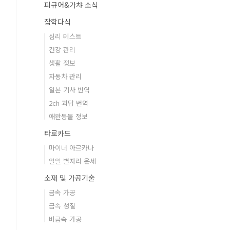
피규어&가챠 소식
잡학다식
심리 테스트
건강 관리
생활 정보
자동차 관리
일본 기사 번역
2ch 괴담 번역
애완동물 정보
타로카드
마이너 아르카나
일일 별자리 운세
소재 및 가공기술
금속 가공
금속 성질
비금속 가공