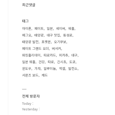
최근댓글
태그
아이폰
페이트
일본
세이버
워홀
페그오
태양광
대구 맛집
동성로
태양광 발전
포켓몬
오기쿠보
페이트 그랜드 오더
버서커
워킹홀리데이
타로카드
피카츄
대구
일본 워홀
건강
타로
긴시쵸
도쿄
윈도우
가챠
알루미늄
엑셀
발전소
서몬즈 보드
캐드
전체 방문자
Today :
Yesterday :