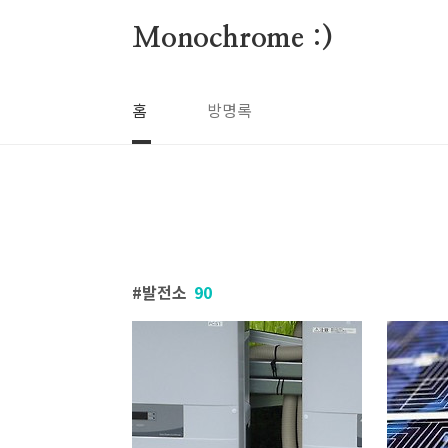
본문 바로가기
Monochrome :)
홈
방명록
발전소
90