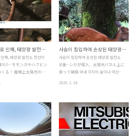
에 하얀 배설물이 넓게 덮고 있
상 발전량의 약 210만kWh에 대해 평균
앉아서 쉬는 것 뿐이라면 발전 사
230만kWh 이상으로 추이하고 있으며,
 영향은 적지만, 태양광 패널
240만kWh 이상까지 발전할 때도 있었다.
 남길 수 있다. 물새의 경우에
연못의 물이 태양광 패널을 식히고 여름
 비둘기 등의 배설물에 비해
고온기에도 발전 효율이 저하하기 어려워
범위를 하얗게 덮어 버린다. 마
진다. '냉각 효과'에 대해서는 정확하게
날다람쥐로 인해, 태양광 발전소 전선이 단선 되는 케이스
사슴이 침입하여 손상된 태양광 발전소 모듈
 칠한 것 같은 상태가 된다. 그
비교 검증 할 수있는 데이터는 없지만, 지
창고에 태양광 패널에 서 있는 물
상 설치형에 비해 발전량이 크게 차이가
인해, 태양광 발전소 전선이
사슴이 침입하여 손상된 태양광 발전소
어, 창고의 지붕 위를 활용한 어
나는 것을 체감하게 된다. 그러나 수상 태
 케이스~ モモンガやハクビシ
모듈~ シカが侵入、太陽光パネル上に
라 (대규모 태양광 발전소)의 경
양광 발전 특유의 문제도 있다.
つくる！ 屋根上太陽光の思
乗って破損 국내 각지의 숲이나 야산에
2020/02/29 - 새의 배설물, 낚시꾼... 수
이번에 소개하는 케이스는 새
서 최근 사슴이 급격히 증가하고 있다.개
.
2020. 2. 18.
상 태양광..
물이 태양광 패널 아래로 둥지
체수의 증가로 나무 껍질을 벗겨먹고, 산
일어난 사례이다. 주택의 지붕
초와 잔디를 먹어 치우는 등 생물 다양성
여, 날다람쥐와 사향 고양이
에 미치는 영향이 심각해지고있다. 마을
튼 것으로 보인다 주택 태양광
에 접근하여 농작물을 먹는 등 피해가 잇
템의 발전량이 기존보다 크게
따르고있다. 사슴은 도약능력이 높다. 높
주택에 가서 상황을 조사했다.
이 1.8m 등 울타리를 외주에 설치해도 울
과 연결 상자, 파워 컨디셔너
타리 바깥 슬로프에서 올라가는 것 같은