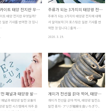
페로브스카이트 태양 전지란 무엇일까?
주류가 되는 3가지의 태양광 전지에 대해서 알아보자
이트 태양 전지란 무엇일까?
주류가 되는 3가지의 태양광 전지에 대해
은 일본 기사를 번역한 것 입니
서 알아보자 [이 포스팅은 일본 기사를 번
역한 것 입니다.] 출처 -
ww.tainavi.com/library/2480/
https://www.taiyo-co.jp/81127/ 과거
.
2020. 3. 19.
이트 태양 전지는 페로브스카
관련 기사 2019/11/14 - 태양광원리, 태
를 사용한 태양 전지로써 지
양광의 발전 원리에 대해서 짚어봅니다.
 재료도 실현 시키지 못한 압
2019/11/18 - 각종 태양전지의 장/단점
피드로 변환 효율이 상승하고
알아보기 (태양광 패널 종류) 2020/01/15
리콘 전지에 육박하는 16% 이
- 태양 전지의 변환 효율을 향상시키는,
효율까지 진화 하고 있는 태양
새로운 반도체 폴리머를 개발
나입니다. 또한 메가 솔라나 주
2020/03/06 - 태양광 발전 모듈, 패널을
에서 활용되는 결정질 실리콘
순위 형식으로 소개합니다 태양 전지는
탄생 후, 약 60년 이상 경과
반도체를 기초로 만들어져 있습니다만,
태양광 발전 패널과 태양광 발전 모듈의 차이점?
개미가 전선을 갉아 먹어, 태양광 발전소 발전 중지
 세계적으로도 연구가 진행되고
어떻게 발전하는지 아십니까? 그 구조를
 신형 태양 전지로서 주목을
먼저 복습해 보겠습니다. 태양 전지의 원
 패널과 태양광 발전 모듈의
개미가 전선을 갉아 먹어, 태양광 발전소
다. 보급률은 아직 연구 단계
리는 '광전 효과'태양 전지의 원리가 되는
양광 발전 시스템에서 자주 듣
발전 중지- アリが電線を食いちぎり、