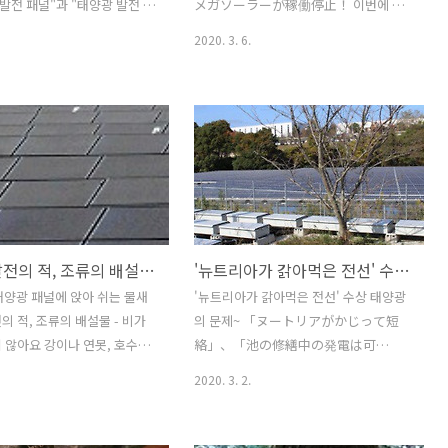
 있지만, 미래에 기대가 높은 태
것은 '광전 효과'. 쉽게 설명하면 태양..
 발전 패널"과 "태양광 발전 모
メガソーラーが稼働停止！ 이번에 소
다. 과거 페로브스카이트..
서에서는 착각하기 쉬운 "태양
개하는 것은, 메가 솔라 (대규모 태양광 발
2020. 3. 6.
302961/070300087/?
널"과 "태양광 발전 모듈"두 호
전소)라는 스케일이 큰 설비가 "개미"에
설명하고 있습니다. [이 문서는
의해 발전 정지에 이른, "코끼리가 벼룩에
이트 번역글임을 명시합니다.]
게 진 이야기" 라는 일화 같은 예이다. 이
s://www.taiyo-
미지 1 ● 개미가 뚫은 것으로 보이는 배
4791/ - 태양광 발전 패널과 태양
관의 구멍 관동 지방에있는 출력 1MW의
듈의 차이는 호칭! 결론부터 우
메가 솔라에서 원격 감시 시스템을 통해
 "태양광 발전 패널"과 "태양
파워 컨디셔너 (PCS)이 발전을 정지했다
듈'이 가리키는 대상은 모두 동
는 경보가 도착했다. 경보를 받고, 전기 주
니다. 따라서 "태양광 발전 패
임 기술자는 메가 솔라에 도착하였다.
태양광 발전의 적, 조류의 배설물 - 비가 와도 씻기지 않아요
'뉴트리아가 갉아먹은 전선' 수상 태양광의 문제
양광 발전 모듈"의 차이는 호칭
PCS의 표시 화면을 검토한 결과, 태양광
입니다. 따라서 "태양광 발전
패널의 발전 전력이 PCS에 입력 될 때까
 태양광 패널에 앉아 쉬는 물새
'뉴트리아가 갉아먹은 전선' 수상 태양광
태양광 발전 모듈" 두 호칭을 사
지의 직류 회로 누전(절연 불량에 의해 전
의 적, 조류의 배설물 - 비가
의 문제~ 「ヌートリアがかじって短
린 것은 아닙니다. 그렇지만,
류가 대지로 흘러 버리는 상태)이 되고 있
 않아요 강이나 연못, 호수에
絡」、「池の修繕中の発電は可
는 것으로 나타나 있었다. ..
광 발전소는 야생 조류와 철
能？」、加東市の水上太陽光 뉴트리
2020. 3. 2.
에 날아 와서 태양광 패널 위
아가 전선을 갉아 먹어 단락 상업 운전을
쉴 수 있다. 일본 중부 지역의
개시 한 이후, 수상 태양광을 활용한 메가
의 메가 솔라의 예. 많은 태양
솔라는 순조롭게 발전하고 있다. 연간 예