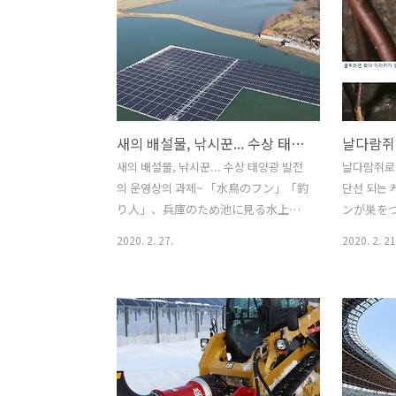
고 있는 알루미늄에 대한 소개를 하고자
광 패널 위
합니다. 알루미늄의 기초 지식과 역사, 가
다. 잠시 
공상의 특성, 각종 알루미늄 재료에 대해
업에 미치는
서 설명하고알루미늄을 사용하는 장/단점
에 배설물을
까지 알기 쉽게 해설토록 하겠습니다.
는 까마귀와
2020/02/25 - 알루미늄 구조물의 특징,
한층 넓은 
새의 배설물, 낚시꾼... 수상 태양광 발전의 운영상의 과제
종류에 대해서 알아봅니다. 알루미늄의
치 페인트를
기초 지식 알루미늄이라하면, 이미지로서
림 2 ● 
새의 배설물, 낚시꾼... 수상 태양광 발전
날다람쥐로 
가볍고 매끄럽고 휘어지기 쉬운 이미지가
새 예를 들
의 운영상의 과제~ 「水鳥のフン」「釣
단선 되는
있습니다. 그 이미지대로 알루미늄은 철
떤 메가 솔
り人」、兵庫のため池に見る水上太
ンが巣を
과 같은 금속이면서도 가볍고 부드러운
우, 겨..
陽光の運用上の課題 '아나자와연못'에
わぬ断線 
2020. 2. 27.
2020. 2. 21
성질..
는 패널 출력이 약 960kW의 태양광 발전
나 작은 동
설비가 떠있다. 무릇 수상 태양광 발전소
를 만들어 
장점 중 가장 큰 것은 잡초 대책이다. 노지
에서 발생하
형은 풀 베기와 제초제의 정기적인 살포
가 둥지를 
시에 자갈이나 방초 시트 등 잡초의 육성
발전 시스
을 억제하는 구조를 설치하는 등 어떤 대
낮아져 이 
책이 필요한 경우가 대부분이다. 풀 베기
태양광 패널