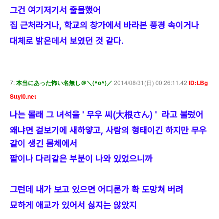
그건 여기저기서 출몰했어
집 근처라거나, 학교의 창가에서 바라본 풍경 속이거나
대체로 밝은데서 보였던 것 같다.
7:
本当にあった怖い名無し＠＼(^o^)／
2014/08/31(日) 00:26:11.42
ID:LBg
SttyI0.net
나는 몰래 그 녀석을 ' 무우 씨(大根さん) ' 라고 불렀어
왜냐면 겉보기에 새하얗고, 사람의 형태이긴 하지만 무우
같이 생긴 몸체에서
팔이나 다리같은 부분이 나와 있었으니까
그런데 내가 보고 있으면 어디론가 확 도망쳐 버려
묘하게 애교가 있어서 싫지는 않았지