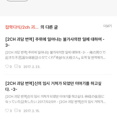
더보기
잡학다식/2ch 괴담 번역
의 다른 글
[2CH 괴담 번역] 주위에 일어나는 불가사의한 일에 대하여 -
3-
글 내용
[2CH 괴담 번역] 주위에 일어나는 불가사의한 일에 대하여 -3- - 俺の周りで
起きた不思議な体験語らせてくれ『奇妙な大根さん』 오역 및 번역체가
상당히 있음에 주의해 주세요, 모두가 실력이 없는 제 탓입니다.. ㅠㅠ 62: 本当
0
0
2017. 2. 23.
にあった怖い名無し＠＼(^o^)／ 2014/08/31(日) 03:19:40.76 ID:LBg
SttyI0.net 많은 것을 알 수는 없었지만, 일단은 - 얼굴 달린 무우와 내가 본 무
우 씨는 다른 존재인 것 - 얼굴 달린 무우는 무언가 화를 내고 있지만, 그것이 내
[2CH 괴담 번역]신의 임시 거처가 되었던 이야기를 하고싶
자신에 대한 분노가 아닌 내 주위의 무언가에 대한 것이라는 것 - N에게는 더 이
상 보이지 않는 다는 것 정도는 알게 되었다. 점심시간 동안 얻은 정보는 이정도
다. -3-
글 내용
뿐이지만, 일단 나 때문에 나나 N이 저주받은 것이 아니라, 뭔..
[2CH 괴담 번역]신의 임시 거처가 되었던 이야기를 하고싶다. 神様の仮宿に
なっていた話をしたい 2017/02/09 - [2CH 괴담 번역]신의 임시 거처가
되었던 이야기를 하고싶다. -1- 2017/02/13 - [2CH 괴담 번역]신의 임시 거
3
0
2017. 2. 15.
처가 되었던 이야기를 하고싶다. -2- 46: 名も無き被検体774号+＠＼(^o