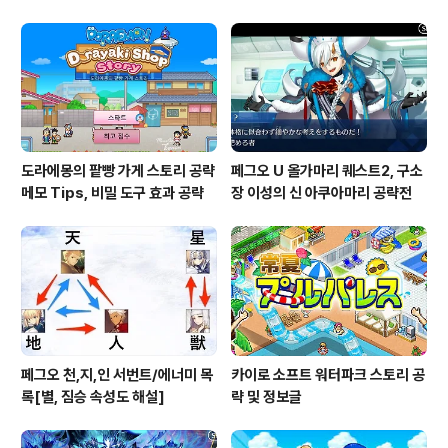
설정
도라에몽의 팥빵 가게 스토리 공략
페그오 U 올가마리 퀘스트2, 구소
메모 Tips, 비밀 도구 효과 공략
장 이성의 신 아쿠아마리 공략전
페그오 천,지,인 서번트/에너미 목
카이로 소프트 워터파크 스토리 공
록[별, 짐승 속성도 해설]
략 및 정보글