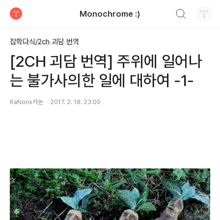
검색하기
Monochrome :)
티스토리
잡학다식/2ch 괴담 번역
[2CH 괴담 번역] 주위에 일어나
는 불가사의한 일에 대하여 -1-
KaNonx카논
2017. 2. 18. 23:00