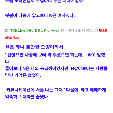
조금 노려본걸로 무섭다니 무슨 이야기일까.
덧붙여 나중에 알고보니 N은 여자였다.
21:
本当にあった怖い名無し＠＼(^o^)／
2014/08/31(日) 01:05:51.17
ID:LB
gSttyI0.net
Ｎ은 꽤나 불안한 모양이라서
' 괜찮으면 나중에 보러 와 주셨으면 하는데.. ' 라고 말했
다.
들어보니 N은 나와 동급생이었지만, N같아보이는 사람을
만난 기억은 없었다.
커뮤니케이션에 서툰 나는 그저 ' 다음에 '라고 애매하게
약속하고 대화를 끝냈다.