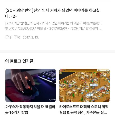
^)／ 2015/12/24(木) 21:49:48.94 ID:Wf6vRsVO.net 개장 시간이 임박
해서, 아즈 씨와는 헤어졌다. 헤어지기 전 '너무 신경쓰지말고 평범하게 지내면
[2CH 괴담 번역]신의 임시 거처가 되었던 이야기를 하고싶
돼'라고 했다. 사실 이 시점에서, 아즈 씨의 이야기는 전혀 믿지 얺었다. 신이 씌
었다고 해도 특별히 좋은게 있을리 없다. 생활은 밑바닥이다. 그래도 차근차근
다. -2-
글 내용
생각해서, 다시 칸다신사에 들렀다가 친가로 돌아가게 되..
[2CH 괴담 번역]신의 임시 거처가 되었던 이야기를 하고싶다. 神様の仮宿に
なっていた話をしたい 이전 글 - 2017/02/09 - [2CH 괴담 번역]신의 임
시 거처가 되었던 이야기를 하고싶다. -1- 31: 名も無き被検体774号+＠＼
2
0
2017. 2. 13.
(^o^)／ 2015/12/24(木) 20:58:43.62 ID:pGyepl4e.net 가까이에 소방
서가 있어서 전소는 면했으나, 피해는 꽤나 큰 것 같았다. 나는 엄청나게 화를 냈
다. 그렇게 아름다운 장소를 불태우다니 정신이 나간건가.. 그렇게 분노한 뒤에
는 슬픔이 밀려왔다. 그 하얀색이 상했을지도 모른다는 생각에 괴로워졌다. 32:
名も無き被検体774号+＠＼(^o^)／ 2015/12/24(木) 21:04:43.83 ID:
이 블로그 인기글
HpS+dltw.net 이야기를 들은 다음날, 여동..
마우스가 작동하지 않을 때 해결하
카이로소프트 대해적 스토리 게임
는 16가지 방법
꿀팁 & 공략 정리, 자주묻는 질문