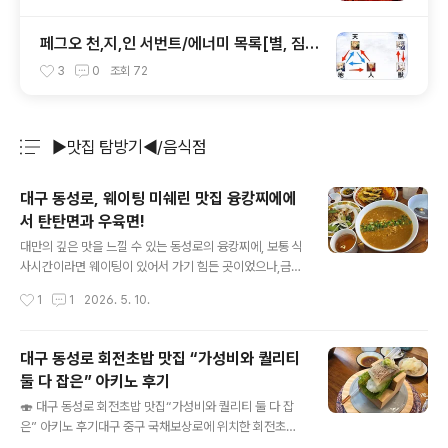
페그오 천,지,인 서번트/에너미 목록[별, 짐승
속성도 해설]
3
0
조회
72
▶맛집 탐방기◀/음식점
분류 전체보기
주요 글 목록
대구 동성로, 웨이팅 미쉐린 맛집 융캉찌에에
서 탄탄면과 우육면!
글 내용
대만의 깊은 맛을 느낄 수 있는 동성로의 융캉찌에, 보통 식
사시간이라면 웨이팅이 있어서 가기 힘든 곳이었으나,금요
일 이르게 마칠 일이 있어서 이른 저녁 시간에 웨이팅 없이
작성시간
1
1
2026. 5. 10.
들어갈 수 있었습니다. 융캉찌에 대구 직영점 대구 중구 중
앙대로 379 위치는 다들 아시다시피 옛 중앙파출소 바로
맞은편, 잭슨피자 맞은편에 있습니다.우육탕면, 탄탄면, 마
대구 동성로 회전초밥 맛집 “가성비와 퀄리티
파두부밥 등을 메인으로 크림새우와 가지튀김도 함께 팔고
둘 다 잡은” 아키노 후기
있습니다. 테이블 석이 그렇게 많지는 않습니다. 1인석이
글 내용
꽤 있어서 혼자 오시는 분들도 있더라구요.짜차이, 보이차
🍣 대구 동성로 회전초밥 맛집“가성비와 퀄리티 둘 다 잡
그리고 공깃밥은 셀프로 무한정 이용할 수 있어서 좋습니
은” 아키노 후기대구 중구 국채보상로에 위치한 회전초밥
다. 친절하게 우육탕면, 탄탄면, 마파두부밥에 이르기까지
집 아키노에 다녀왔어요 😊동성로 중심가에 있어서 접근