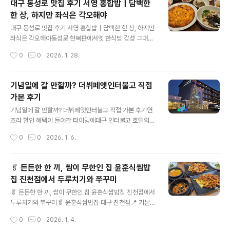
대구 동성로 맛집 후기 서영 홍합밥｜담백한
1-1 영업시간 매일 11:30 ~ 20:00010-9450-5154
한 상, 하지만 좌식은 각오해야
🍜 오리지널 츠케멘 (면 라지)면 양은 여전히 넉넉국물도
글 내용
기본 틀은 그대로인데문제는 고기(차슈).돼지 누린내가 확
대구 동성로 맛집 후기 서영 홍합밥｜담백한 한 상, 하지만
실히 느껴짐먹다 보니 신경 쓰여서👉 처음으로 차슈를 다
좌식은 각오해야동성로 한복판에서옛 한식당 감성 그대로
못 먹고 남김예전엔 이런 기억이 없었는데,이번엔 “컨디션
를 유지하고 있는 곳,서영 홍합밥에 다녀왔어요.들어가자
작성시간
0
0
2026. 1. 28.
문제인가?” 싶을 정도로 아쉬웠어요. 🍙 오니기리 세트이
마자 느껴지는 분위기는“아, 여긴 오래됐구나” 싶은 정겨
건 더 의외..
움.다만… 자리가 전부 좌식이라 이 부분은 확실히 호불호
가 갈릴 것 같아요. 📍 기본 정보 (체감 기준)위치: 대구 중
기념일에 갈 만할까? 더뷔페앳인터불고 직접
구 동성로 일대분위기: 한옥 스타일, 오래된 한식당좌석: ❗
가본 후기
전부 좌식 테이블추천 대상:전통 한식 좋아하는 분좌식 괜
글 내용
찮은 분들만 추천…👉 무릎·허리 약하신 분들에겐 솔직히
기념일에 갈 만할까? 더뷔페앳인터불고 직접 가본 후기연
쉽지 않습니다.🍽️ 주문 메뉴✔️ 홍합밥 (2인)이 집의 대표
초라 할인 혜택이 들어간 타이밍에대구 인터불고 호텔의
메뉴답게홍합이 듬뿍 들어간 돌솥밥 스타일.간이 세지 않
더뷔페앳인터불고에 다녀왔어요.결론부터 말하면, 요리 가
작성시간
0
0
2026. 1. 6.
아서 담백양념장에 비벼 먹는 구조홍합 비린 맛 거의 없음
짓수와 메인 퀄리티는 정말 행복한 수준,하지만 디저트는
👉 자극적인 맛은 아니고..
아쉬움이 꽤 남았습니다. 📍 기본 정보위치대구 수성구 팔
현길 212호텔인터불고 대구 2층형태: 호텔 뷔페 레스토랑
🥬 든든한 한 끼, 쌈이 무한인 집 윤훈식쌈밥
가격대:정상가 기준 고가 뷔페연초 프로모션 적용 시 인당
집 진천점에서 두루치기와 쭈꾸미
약 8만 원대추천 방문:기념일, 가족 모임, 연초·연말 시
글 내용
즌“한 번에 좋은 거 많이 먹고 싶은 날” 🍖 이 날 정말 행복
🥬 든든한 한 끼, 쌈이 무한인 집 윤훈식쌈밥집 진천점에서
했던 이유 (메인 요리들)접시 들고 한 바퀴 도는 순간부터
두루치기와 쭈꾸미🥬 윤훈식쌈밥집 대구 진천점📍 기본
텐션이 올라갑니다.고기·해산물·즉석 요리 라인업이 탄탄
정보상호: 윤훈식쌈밥집 대구 진천점주소:대구광역시 동구
작성시간
0
0
2026. 1. 4.
해요. 육회→ 신선하고 양념 과하지 않음회 코너두껍게 썬
율암로 20 (진천동)전화:053-465-7788영업시간:보통