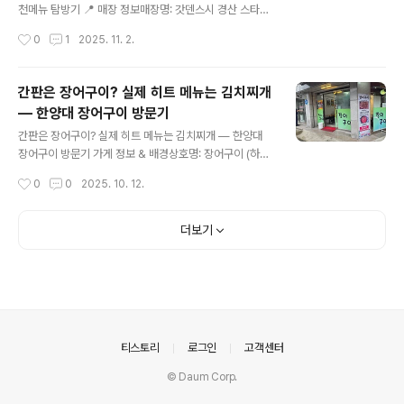
게 육회 상태가 좋았고 비린내 없이 신선한 맛이 느껴짐.✔
천메뉴 탐방기 📍 매장 정보매장명: 갓덴스시 경산 스타필
식사 구성비빔밥 + 된장 구성이라 따로 메뉴를 추가하지
드점위치: 경북 경산시 압량읍 스타필드 경산 1F (이전 이
작성시간
0
1
2025. 11. 2.
않아도 충분히 든든함.✔ 위치 매력송해공원 산책 전후 방
마트 경산점 자리)분위기: 초밥 회전바 중심의 캐주얼 스시
문하기 ..
레스토랑, 1인 손님부터 가족 단위 방문객까지 다양.시즌
테마: *“가을의 식감과 풍미”*를 주제로 한 추천 한정 메뉴
간판은 장어구이? 실제 히트 메뉴는 김치찌개
구성점심도 저녁도 아닌 애매한 시점에 갔었는데도 불구하
— 한양대 장어구이 방문기
고 웨이팅을 약 5분 정도 하였습니다.매드 포 갈릭, 솥밥집,
글 내용
홍콩요리집 다 자리가 널널했는데 오직 갓덴스시만... 갓덴
간판은 장어구이? 실제 히트 메뉴는 김치찌개 — 한양대
스시 경산스타필드점에서는 포장도 가능합니다! 🍣 오늘의
장어구이 방문기 가게 정보 & 배경상호명: 장어구이 (하지
추천메뉴 (2025 가을 시즌)진갈비살 와사비 소금구이사
만 실제론 김치찌개로 더 유명한 가게) 위치: 서울 성동구
작성시간
0
0
2025. 10. 12.
르르 녹는 식감의 진갈비살과 와사비 소금의 조화8,000원
마조로 17, 한양대 / 왕십리 역 인근 골목 안쪽에 자리 잡고
참치 키자미 와사..
있음 영업시간 / 특징: 내부는 오래된 노포 느낌이 있고, 소
박하고 학생 상권 느낌이 강한 가게메뉴 구성 & 평판: -
더보기
김치찌개(돼지) 메뉴가 주력이며, 많은 손님이 이를 위해
방문함. - 메뉴판에는 小자 ~ 大자 구분 등이 있고, 양이
꽤 푸짐하다는 평 - 가성비 · 양 대비 만족도가 높다는 후
기가 많고, “장어구이 간판이지만 사람들은 김치찌개 먹는
다”는 말이 있을 정도로 김치찌개 쪽이 인지도 높음 🍽 방
문 & 메뉴 체험 후기내가 주문한 건 돼지김치찌개 (소자 ..
의안내
티스토리
로그인
고객센터
© Daum Corp.