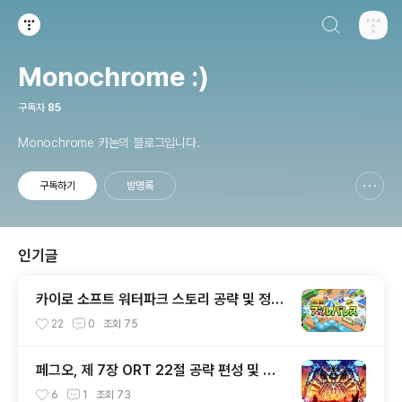
검색하기
티스토리
Monochrome :)
구독자
85
Monochrome 카논의 블로그입니다.
구독하기
방명록
신고하기 레이어
열기
인기글
카이로 소프트 워터파크 스토리 공략 및 정보
글
22
0
조회
75
페그오, 제 7장 ORT 22절 공략 편성 및 서
번트 출전 순서 공략
6
1
조회
73