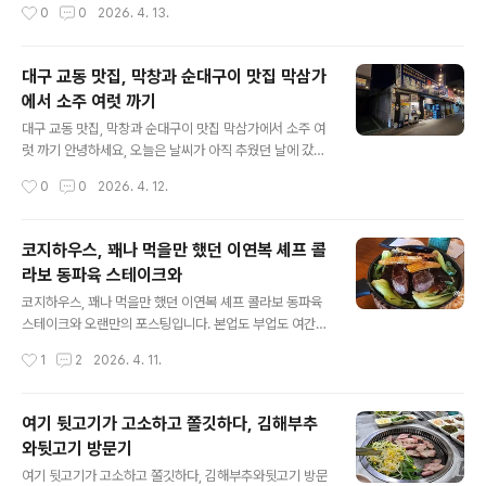
작성시간
0
0
2026. 4. 13.
맛있게 먹을 수 있는 법을 함께 소개하고 있습니다.대구 융
성도 좋고, 가볍게 초밥 먹고 싶을 때 딱 좋은 곳이더라구
캉찌에에서는 리뷰 이벤트..
요! 🏠 매장 분위기아키노는 전형적인 일본식 회전초밥집
구조로,바 형태 좌석을 중심으로 레일이 쭉 이어져 있는 구
대구 교동 맛집, 막창과 순대구이 맛집 막삼가
조예요.혼밥하기 좋은 구조 👍테이블 좌석도 일부 있어서
에서 소주 여럿 까기
2~4인 방문도 가능전체적으로 깔끔하고 캐주얼한 분위기
글 내용
막 고급 오마카세 느낌은 아니지만,편하게 들어와서 부담
대구 교동 맛집, 막창과 순대구이 맛집 막삼가에서 소주 여
없이 먹기 좋은 분위기라 더 매력적이었어요. 🍽️ 메뉴 & 구
럿 까기 안녕하세요, 오늘은 날씨가 아직 추웠던 날에 갔던
성회전초밥집답게 다양한 초밥들이 레일 위를 돌고 있고,
교동의 막삼가에 갔던 리뷰입니다.웨이팅이 무지막지 많아
작성시간
0
0
2026. 4. 12.
원하는 접시를 바로 집어서 먹는 방식이에요.제가 먹은 메
서 웨이팅 걸고 한 3시간은 뒤에 입장이 가능했습니다. 진
뉴는👇연어 초밥참치 초밥새우 초밥롤 ..
짜 막삼가 여기 가려면 오래 기다릴 각오는 꼭 하시고 방문
드리는 걸 추천드립니다. 역사(?)가 느껴지는 막삼가의 메
코지하우스, 꽤나 먹을만 했던 이연복 셰프 콜
뉴판입니다. 11시가 넘어가면 웨이팅을 했더라도 입장이
라보 동파육 스테이크와
불가할 수 있다는 말이 무시무시한데요,실제로 저희가 들
글 내용
어가고도 늦게까지 계~속 계속 손님이 나가자마자 들어오
코지하우스, 꽤나 먹을만 했던 이연복 셰프 콜라보 동파육
는 행렬이 이어졌습니다. 매장에 들어가면 딱 느껴지는 건
스테이크와 오랜만의 포스팅입니다. 본업도 부업도 여간
👉 교동 특유의 활기 있는 술집 분위기.전체적으로 테이블
바쁜게 아니라서 블로그를 돌볼 여력이 없었음은 물론,감
작성시간
1
2
2026. 4. 11.
간격이 아주 넓진 않지만오히려 그 덕분에 더 왁자지껄한
기로 컨디션의 난조가 있어 많은 힘든 시간을 보냈습니다.
분위기가 살아 있어요.조명도 살짝..
지금이라도 천천히 포스팅을 이어가보고자 합니다.그래서
이번에는 죄근까지 여러 지점을 낸 코지하우스, 그 중에서
여기 뒷고기가 고소하고 쫄깃하다, 김해부추
대구 대명점을 갔다 온 리뷰를 써보고자 합니다. 월성에도
와뒷고기 방문기
생겼고 수성에도 생겼고 혁신도시에도 생겼고, 큰 도심이
글 내용
라면 어디든 하나 쯤 생긴 코지하우스이번에 두 번째 방문
여기 뒷고기가 고소하고 쫄깃하다, 김해부추와뒷고기 방문