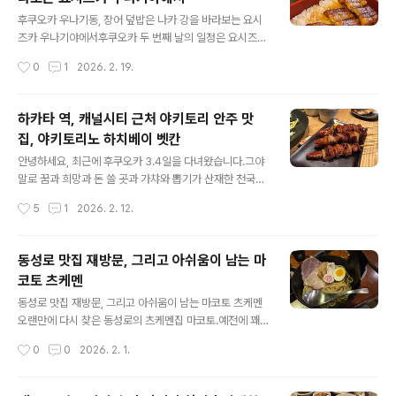
가라아게 정식사케동(연어·참치 덮밥)우동 & 소바 계열👉
글 내용
전반적으로 자극적이지 않고 기본기 있는 일본 가정식이
후쿠오카 우나기동, 장어 덮밥은 나카 강을 바라보는 요시
강점. 🏠 뭄뭄 분위기 & 특징뭄뭄은일본 가정식 느낌의 소
즈카 우나기야에서후쿠오카 두 번째 날의 일정은 요시즈카
박한 인테리어과하지 않은 조명조용히 밥 먹기 좋은 분위
우나기야에서 점심을 먹는 걸로 본격적으로 시작입니다.따
작성시간
0
1
2026. 2. 19.
기데이트, 친구랑 식사,혹은 혼밥도 크게 부담 없는 구조예
로 예약은 하지 않았고 웨이팅없이 바로 들어갈 수 있었습
요. 🍲 메인 메뉴 – 스키야키는 역..
니다. 2 Chome-8-27 Nakasu, Hakata Ward, Fuku
oka, 810-0801 일본 요시즈카 우나기야의 주소는 여기
하카타 역, 캐널시티 근처 야키토리 안주 맛
입니다.구시다 진자마에 역, 구시다 신사와 5분 이내에 있
집, 야키토리노 하치베이 벳칸
어서 찾아가기 편리합니다. 한국어 메뉴가 있는 3층으로
글 내용
안내 받았습니다.2층보다 3층이 높아서 경치가 더욱 좋을
안녕하세요, 최근에 후쿠오카 3.4일을 다녀왔습니다.그야
것 같아 기대가 되었습니다. 깔끔하고, 완전한 일본식 식당
말로 꿈과 희망과 돈 쓸 곳과 가챠와 뽑기가 산재한 천국이
느낌이라 더욱 음식에 대한 기대치가 높아졌습니다. 나카
었습니다. 재작년, 재취업을 하기 전 도쿄을 다녀오고 난 뒤
작성시간
5
1
2026. 2. 12.
강이 보이는 풍경, 솔직히 뭐가 크게 없기는 합니다만, 이렇
로 약 1년 정도만의 일본 방문이라 설레고이번에는 복닥복
게 일상적인..
닥하게 4~6인의 좋은 친구들과 함께 다녀와서 더욱 즐거
웠던 여행이었습니다. 각설하고 후쿠오카 첫 날은 하카타
동성로 맛집 재방문, 그리고 아쉬움이 남는 마
역에 약 7시를 넘어 도착했는데, 여기에서는 예정대로 숙
코토 츠케멘
박지였던 EN호텔 옆의 야키토리노 하치베이 벳칸이라는
글 내용
야키토리집에 갔습니다. 지도상으로는 여기, EN 호텔에서
동성로 맛집 재방문, 그리고 아쉬움이 남는 마코토 츠케멘
진짜 엎어지면 코 닿을 곳에 있습니다. 매일 아침마다 명란
오랜만에 다시 찾은 동성로의 츠케멘집 마코토.예전에 꽤
바게트로 오픈런 하는 풀풀 하카타도 옆에 있으며, 캐널시
인상 좋게 먹었던 기억이 있어서이번엔 오리지널 츠케멘 +
작성시간
0
0
2026. 2. 1.
티도 바~로 옆에 있어서 무척이나 이동하기 편리한 곳이었
면 라지,그리고 오니기리 세트까지 시켰어요.솔직히 말하
지요. 애석하게도 저희가 도착하였..
면…👉 기대가 컸던 만큼 아쉬움도 확실히 컸던 재방문이
었습니다. 대구 중구 동성로2길 18-6 1층(지번) 봉산동 2