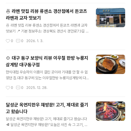
광어참치, 연어회 상태도 준수버..
11:00 ~ 21:00 (지점마다 변동 가능, 방문 전 확인 추천)
브레이크타임/마감 시간이 있을 수 있음주차:매장 앞 전용
🍜 라멘 맛집 리뷰 류센소 경산점에서 돈코츠
주차 공간(넉넉한 편)주차장 진입이 편리해 가족·단체 방문
라멘과 교자 맛보기
에도 수월🪑 분위기 & 서비스가족 외식, 친구·동료 식사에
글 내용
모두 적절한 분위기반찬 및 쌈 채소 리필 서비스가 적극적
🍜 라멘 맛집 리뷰 류센소 경산점에서 돈코츠 라멘과 교자
점심·저녁 때는 손님 많음 (테이블 회전 빠른 편)🥘 이번에
맛보기 📍 기본 정보주소: 경상북도 경산시 경안로73길 1
먹은 메뉴✔️ 두루치기 + 쭈꾸미 세트 (2인)불향 가득한 두
8, 1층 영업시간:매일 11:30 ~ 21:00평일 브레이크타임:
작성시간
0
0
2026. 1. 3.
루치기쫄깃한 쭈꾸미세트로 먹으면 밥도 빛나고 쌈도 계속
16:00 ~ 17:00 (라스트오더 15:30) 전화번호: 0507-1
..
361-1609 주차: 매장 앞/뒤 넓은 주차장 있어 주차 편리
가까운 역:정평역 약 0.5km임당역 약 0.7km 🍽️ 매장 분
🍲 대구 동구 보양식 리뷰 이우철 한방 누룽지
위기 & 특징모던하면서 차분한 인테리어로 일본식 라멘 전
삼계탕 대구동구점
문점 분위기 실내 좌석은 다찌석과 테이블 모두 있어 혼밥,
글 내용
데이트, 가족 외식 모두 적합 기본 반찬(절임, 마늘 등) 테이
한식대첩 우승자의 이름이 걸린 곳이라 기대를 안 할 수 없
블에 준비되어 있어 라멘 맛을 다양하게 커스터마이즈 가
었던 집.대구 동구에 있는 이우철한방 누룽지삼계탕에 다
능 육수 리필 가능한 경우도 있어 국물 즐기는 라멘러에게
녀왔어요. 📍 기본 정보위치: 대구 동구 신서로 77 1층메
작성시간
0
0
2025. 12. 28.
도 만족감 높음 평균적인 평점은 대체로..
뉴 구성:누룽지 삼계탕녹두 삼계탕일반 삼계탕 외 보양식
위주운영 방식:기본 반찬 + 셀프바 운영식사 속도 빠르고
회전율 좋은 편추천 상황:몸보신, 어른 식사, 컨디션 회복용
달성군 옥연지한우 재방문! 고기, 제대로 즐기
자극적인 음식이 부담스러운 날🪑 공간 & 분위기전반적으
고 왔습니다
로 깔끔하고 정돈된 한식당 분위기가족 단위, 부모님 모시
글 내용
고 오기 좋은 구성혼밥도 크게 부담 없는 테이블 배치🥬 셀
달성군 옥연지한우 재방문! 고기, 제대로 즐기고 왔습니다
프바가 진짜 숨은 강점이 집의 인상은 셀프바 반찬에서 한
🥩 달성군 옥연지한우 재방문!“오늘은 사진 속 그 고기, 제
번 더 올라갑니다.김치, 깍두기 등 기본 반찬 퀄리티가 꽤
대로 즐기고 왔습니다”달성군 송해공원 가는 길목에 있는