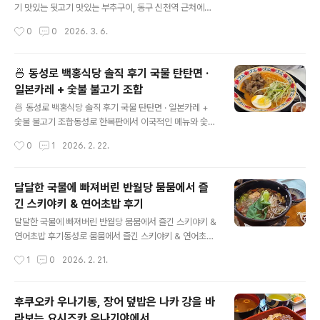
입니다. 라라코스트를 잇는 중저가 패밀리레스토랑 느낌이
기 맛있는 뒷고기 맛있는 부추구이, 동구 신천역 근처에서
라서 그런지 가족단위 손님이 은근 많습니다.근데 중저가
만날 수 있습니다.골목길 안이라 쉽게 만날 수 없을지도 모
작성시간
0
0
2026. 3. 6.
라고 하기에는 양이라던가 가격이 가성비가 맞지 않는 느
릅니다.뭉티기집 바로 옆이라 뭉티기 집으로 들어가실 수
낌은 있습니다. 이번에는 코지하우스에서 이연복 셰프..
도 있습니다.골목 맨 안의 집으로 찾아가십시오 휴먼. 대구
동구 동부로 1 신천주공아파트 상가101동 1층 102호(지
🍜 동성로 백홍식당 솔직 후기 국물 탄탄면 ·
번) 신천동 556-1매일 16:00 ~ 22:30053-422-028
일본카레 + 숯불 불고기 조합
0 목요일 저녁이라 손님이 없었습니다. 사장님은 전쟁때문
글 내용
에 손님이 없다고 하십니다.두 번째 방문인데 첫 번째 방문
🍜 동성로 백홍식당 솔직 후기 국물 탄탄면 · 일본카레 +
때는 손님이 많았습니다.분명 전쟁 때문에 손님이 없는게
숯불 불고기 조합동성로 한복판에서 이국적인 메뉴와 숯불
확실하군요. 트럼프 나빠! 여기는 여러가지 장아찌가 특별
불고기 토핑이 같이 나오는 특이한 한 끼를 즐기고 싶어 찾
작성시간
0
1
2026. 2. 22.
나게 맛있습니다. 종류가 많아서 하나씩 집어먹어도금방
은 곳,백홍식당 동성로본점!동성로 중심가에 있어 접근성
고기가 사라지는 기..
도 좋고, 메뉴 구성은 전통 한식부터 퓨전 아시안까지 폭 넓
은 편입니다. 📍 기본 정보📌 주소: 대구광역시 중구 중앙
달달한 국물에 빠져버린 반월당 뭄뭄에서 즐
대로 412-6 (지상 1층)☎️ 전화번호: 053-710-0990🕐
긴 스키야키 & 연어초밥 후기
영업시간: 매일 10:30 ~ 21:00 (브레이크타임 없음)💺 좌
글 내용
석/서비스: 유아용 의자, 키오스크 주문 가능, 예약·포장 가
달달한 국물에 빠져버린 반월당 뭄뭄에서 즐긴 스키야키 &
능🚗 주차: 인근 유료주차 이용 권장 (동성로 중심 상권이
연어초밥 후기동성로 뭄뭄에서 즐긴 스키야키 & 연어초밥
라 주차시설 직접 없음)백홍식당은 1976년 대구백화점 본
후기동성로 한복판,조용하게 일본 가정식이 생각날 때 떠
작성시간
1
0
2026. 2. 21.
점 앞 ‘동성식당’으로 시작해2대째 이어오며 다양..
오르는 곳뭄뭄에 다녀왔어요.이번 방문에서는✔️ 스키야키
✔️ 연어초밥(반은 생, 반은 구이 요청)이렇게 주문했습니
다.🍱 뭄뭄에서 많이 찾는 다른 메뉴들 (서치 기반)방문객
후쿠오카 우나기동, 장어 덮밥은 나카 강을 바
들 후기를 보면다음 메뉴들도 많이 언급돼요.규동 / 부타동
라보는 요시즈카 우나기야에서