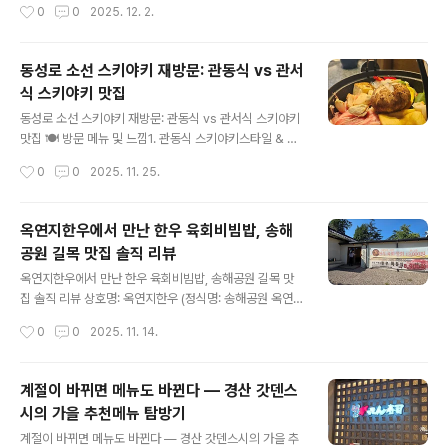
작성시간
0
0
2025. 12. 2.
좋음삼계탕의 담백함을 보완해주는 확실한 역할반찬만 따
옥연지한우.지난번엔 육회비빔밥을 먹고 왔다면, 이번엔
로 먹어도 될 정도로 정갈한 맛..
정육 코너에서 직접 고른 고기를 구워 먹어봤어요! 📍 옥연
지한우 기본 정보위치: 대구 달성군 송해공원 가는 길목, 옥
동성로 소선 스키야키 재방문: 관동식 vs 관서
연지 근처특징: 한우 구이뿐 아니라 식사 메뉴도 잘 나온다
식 스키야키 맛집
는 평가주차: 식당 앞 주차 여유 있음분위기: 가족 단위 손
글 내용
님이 많은 정육식당형 한우 전문점 🛒 보기만 해도 흐뭇한
동성로 소선 스키야키 재방문: 관동식 vs 관서식 스키야키
마블링…사진 속 고기 트레이 보자마자 “이건 무조건 굽
맛집 🍽 방문 메뉴 및 느낌1. 관동식 스키야키스타일 & 재
자!” 하고 골랐어요.✔ 이번에 먹은 고기 특징윤기가 흐르
료: 관동식 스키야키는 보통 달고 깔끔한 간장을 베이스로
작성시간
0
0
2025. 11. 25.
는 선홍빛 + 촘촘한 마블링결이 곱고 지방 분포가 균일함
한 국물 느낌이 강함. 소선의 관동식도 깔끔한 간장 베이스
굽자마자 기름 향이 고급..
+ 달큰한 감이 있긴 하지만 과하지 않음.고기 & 채소: 쇠고
기 슬라이스 + 여러 가지 채소(버섯, 파, 배추 등)가 고르게
옥연지한우에서 만난 한우 육회비빔밥, 송해
들어가 있고, 재료의 신선함이 돋보임.맛의 밸런스: 단맛 +
공원 길목 맛집 솔직 리뷰
짠맛 + 담백함이 조화롭고, 기름진 고기보다는 조금 더 깔
글 내용
끔한 스키야키를 원하는 사람에게 적합.곁들임과 조화: 스
옥연지한우에서 만난 한우 육회비빔밥, 송해공원 길목 맛
키야키 육수에 밥 또는 면을 조금 넣어 마무리하면 깔끔한
집 솔직 리뷰 상호명: 옥연지한우 (정식명: 송해공원 옥연지
감칠맛이 남아 좋음.2. 관서식 스키야키스타일 & 재료: 관
한우)위치: 대구광역시 달성군 옥포읍 옥포로 66 (구 기세
작성시간
0
0
2025. 11. 14.
서식은 전통적으로 달콤한 맛보다는 짠맛 + 우마미가 강조
리 969-24) 영업시간: 매일 11:00 ~ 22:00 (매주 월요
된 풍..
일 정기휴무)특징: 한우 정육식당 스타일이며, 고기 소비뿐
아니라 식사 메뉴도 갖추어져 있음. 전용 주차장이 넉넉하
계절이 바뀌면 메뉴도 바뀐다 — 경산 갓덴스
다는 평이 있어 차로 방문하기에도 수월함. 위치 매력: 송해
시의 가을 추천메뉴 탐방기
공원 가는 길목, 옥연지 둘레길 인근이라 산책이나 나들이
글 내용
중 들르기 좋은 입지. 😊 좋았던 점✔ 육회 퀄리티한우집답
계절이 바뀌면 메뉴도 바뀐다 — 경산 갓덴스시의 가을 추